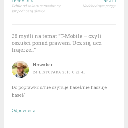
Nawigacja
‹ PREVIOUS
NEXT ›
Debile od zakazu samoobrony
Nadchodząca potęga
wpisu
już podnoszą głowy!
38 myśli na temat “
T-Mobile – czyli
oszuści ponad prawem. Ucz się, ucz
frajerze…
”
Nowaker
24 LISTOPADA 2010 O 21:41
Do poprawki: s/nie szyfruje haseł/nie haszuje
haseł/
Odpowiedz