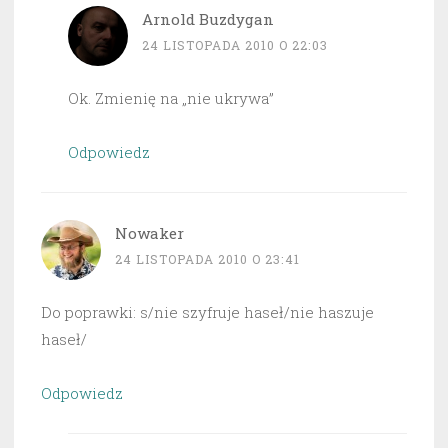
Arnold Buzdygan
24 LISTOPADA 2010 O 22:03
Ok. Zmienię na „nie ukrywa”
Odpowiedz
Nowaker
24 LISTOPADA 2010 O 23:41
Do poprawki: s/nie szyfruje haseł/nie haszuje
haseł/
Odpowiedz