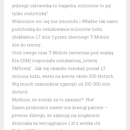
jednego człowieka to tragedia, milionów to już
tylko statystyka”.
Widocznie nic się nie zmieniło i Władze tak samo
podchodzą do oszukiwania milionów ludzi
(dokładnie 1,7 mln !) przez obecnego T-Mobile.
Ale do rzeczy…
Otóż swego czas T-Mobile (wówczas pod marką
Era GSM) rozpoczęła oszukańczą „loterię
SMSową”. Jak się okazało oszukali ponad 1,7
miliona ludzi, wielu na kwotę około 200 złotych.
Wg moich szacunków zgarnęli od 100-300 mln
złotych.
Myślicie, że zostali za to ukarani!? Nie!
Żaden prokurator nawet nie kiwnął palcem –
pewnie dlatego, że zajmują się ściganiem
dzieciaka za wyciągnięcie 1 zł z wózka itd.