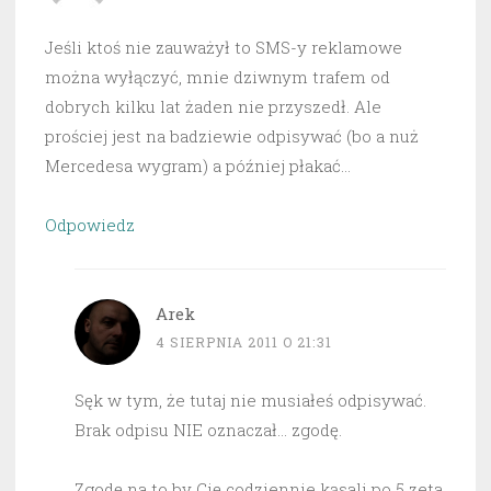
Jeśli ktoś nie zauważył to SMS-y reklamowe
można wyłączyć, mnie dziwnym trafem od
dobrych kilku lat żaden nie przyszedł. Ale
prościej jest na badziewie odpisywać (bo a nuż
Mercedesa wygram) a później płakać…
Odpowiedz
Arek
4 SIERPNIA 2011 O 21:31
Sęk w tym, że tutaj nie musiałeś odpisywać.
Brak odpisu NIE oznaczał… zgodę.
Zgodę na to by Cię codziennie kąsali po 5 zeta