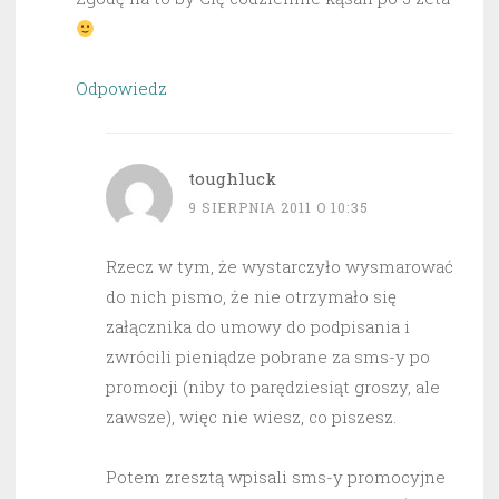
Odpowiedz
toughluck
9 SIERPNIA 2011 O 10:35
Rzecz w tym, że wystarczyło wysmarować
do nich pismo, że nie otrzymało się
załącznika do umowy do podpisania i
zwrócili pieniądze pobrane za sms-y po
promocji (niby to parędziesiąt groszy, ale
zawsze), więc nie wiesz, co piszesz.
Potem zresztą wpisali sms-y promocyjne