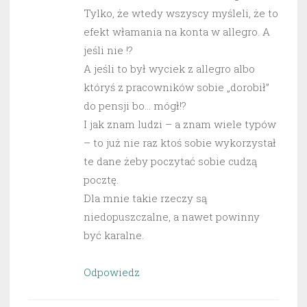
Tylko, że wtedy wszyscy myśleli, że to
efekt włamania na konta w allegro. A
jeśli nie !?
A jeśli to był wyciek z allegro albo
któryś z pracowników sobie „dorobił”
do pensji bo… mógł!?
I jak znam ludzi – a znam wiele typów
– to już nie raz ktoś sobie wykorzystał
te dane żeby poczytać sobie cudzą
pocztę.
Dla mnie takie rzeczy są
niedopuszczalne, a nawet powinny
być karalne.
Odpowiedz