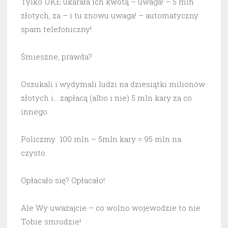
Tylko UKE ukarała ich kwotą – uwaga! – 5 mln
złotych, za – i tu znowu uwaga! – automatyczny
spam telefoniczny!
Śmieszne, prawda?
Oszukali i wydymali ludzi na dziesiątki milionów
złotych i… zapłacą (albo i nie) 5 mln kary za co
innego.
Policzmy 100 mln – 5mln kary = 95 mln na
czysto.
Opłacało się? Opłacało!
Ale Wy uważajcie – co wolno wojewodzie to nie
Tobie smrodzie!