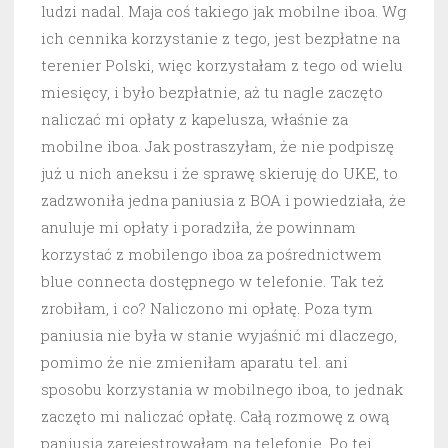
ludzi nadal. Maja coś takiego jak mobilne iboa. Wg
ich cennika korzystanie z tego, jest bezpłatne na
terenier Polski, więc korzystałam z tego od wielu
miesięcy, i było bezpłatnie, aż tu nagle zaczęto
naliczać mi opłaty z kapelusza, właśnie za
mobilne iboa. Jak postraszyłam, że nie podpiszę
już u nich aneksu i że sprawę skieruję do UKE, to
zadzwoniła jedna paniusia z BOA i powiedziała, że
anuluje mi opłaty i poradziła, że powinnam
korzystać z mobilengo iboa za pośrednictwem
blue connecta dostępnego w telefonie. Tak też
zrobiłam, i co? Naliczono mi opłatę. Poza tym
paniusia nie była w stanie wyjaśnić mi dlaczego,
pomimo że nie zmieniłam aparatu tel. ani
sposobu korzystania w mobilnego iboa, to jednak
zaczęto mi naliczać opłatę. Całą rozmowę z ową
paniusią zarejestrowałam na telefonie. Po tej