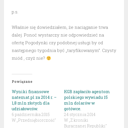
p.s.
Właśnie się dowiedziałem, że naciąganie trwa
dalej. Ponoć wystarczy nie odpowiedzieć na
ofertę Pogodynki czy podobnej usługi by od
następnego tygodnia być „taryfikowanym”. Czysty
miód , czyż nie?
Powiązane
Wyniki finansowe
KGB zapłaciło agentom
natemat.pl za 2014 r. –
polskiego wywiadu 15
1,8 mln złotych dla
mln dolarów w
udziałowców.
gotówce.
6 października 2015
24 stycznia 2014
W „Przedsiębiorczość"
W „Z kroniki
Buraczanej Republiki"