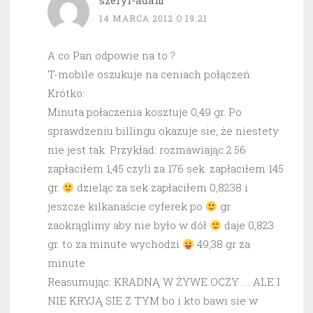
szeryf-adam
14 MARCA 2012 O 19:21
A co Pan odpowie na to ?
T-mobile oszukuje na ceniach połączeń
Krótko:
Minuta połaczenia kosztuje 0,49 gr. Po
sprawdzeniu billingu okazuje sie, że niestety
nie jest tak. Przykład: rozmawiając 2:56
zapłaciłem 1,45 czyli za 176 sek. zapłaciłem 145
gr.
dzieląc za sek zapłaciłem 0,8238 i
jeszcze kilkanaście cyferek po
gr
zaokrąglimy aby nie było w dół
daje 0,823
gr. to za minute wychodzi
49,38 gr za
minute
Reasumując: KRADNĄ W ŻYWE OCZY …. ALE I
NIE KRYJĄ SIE Z TYM bo i kto bawi sie w