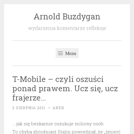
Arnold Buzdygan
Przeskocz
do
wydarzenia komentarze refleksje
treści
Menu
T-Mobile – czyli oszuści
ponad prawem. Ucz się, ucz
frajerze…
3 SIERPNIA 2011
~
AREK
… jak się bezkarnie oszukuje miliony osób.
To chyba zbrodniarz Stalin powiedział, że „śmierć