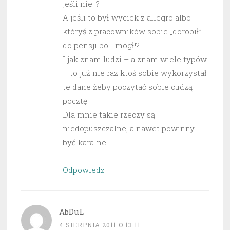
jeśli nie !?
A jeśli to był wyciek z allegro albo
któryś z pracowników sobie „dorobił”
do pensji bo… mógł!?
I jak znam ludzi – a znam wiele typów
– to już nie raz ktoś sobie wykorzystał
te dane żeby poczytać sobie cudzą
pocztę.
Dla mnie takie rzeczy są
niedopuszczalne, a nawet powinny
być karalne.
Odpowiedz
AbDuL
4 SIERPNIA 2011 O 13:11