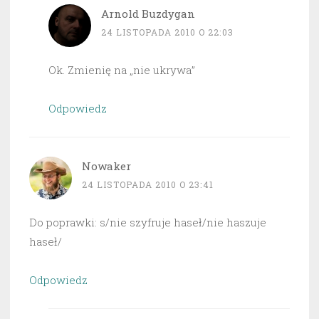
Arnold Buzdygan
24 LISTOPADA 2010 O 22:03
Ok. Zmienię na „nie ukrywa”
Odpowiedz
Nowaker
24 LISTOPADA 2010 O 23:41
Do poprawki: s/nie szyfruje haseł/nie haszuje
haseł/
Odpowiedz