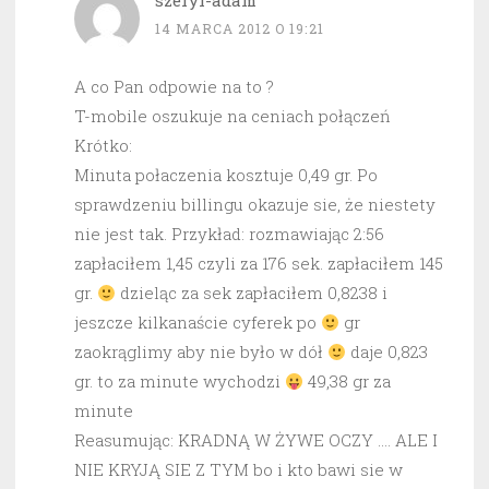
szeryf-adam
14 MARCA 2012 O 19:21
A co Pan odpowie na to ?
T-mobile oszukuje na ceniach połączeń
Krótko:
Minuta połaczenia kosztuje 0,49 gr. Po
sprawdzeniu billingu okazuje sie, że niestety
nie jest tak. Przykład: rozmawiając 2:56
zapłaciłem 1,45 czyli za 176 sek. zapłaciłem 145
gr.
dzieląc za sek zapłaciłem 0,8238 i
jeszcze kilkanaście cyferek po
gr
zaokrąglimy aby nie było w dół
daje 0,823
gr. to za minute wychodzi
49,38 gr za
minute
Reasumując: KRADNĄ W ŻYWE OCZY …. ALE I
NIE KRYJĄ SIE Z TYM bo i kto bawi sie w