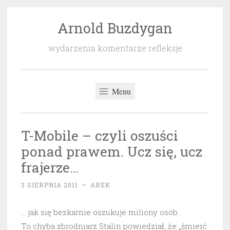
Arnold Buzdygan
Przeskocz
do
wydarzenia komentarze refleksje
treści
Menu
T-Mobile – czyli oszuści
ponad prawem. Ucz się, ucz
frajerze…
3 SIERPNIA 2011
~
AREK
… jak się bezkarnie oszukuje miliony osób.
To chyba zbrodniarz Stalin powiedział, że „śmierć