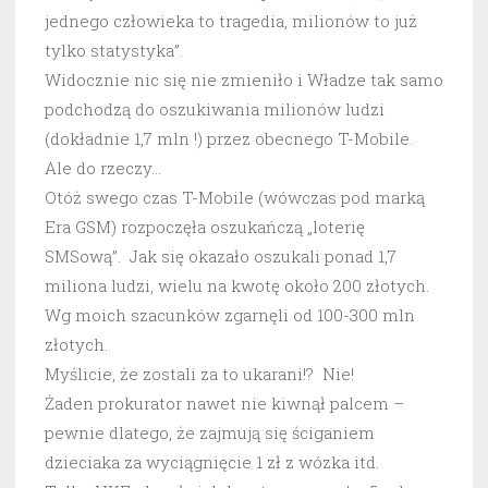
jednego człowieka to tragedia, milionów to już
tylko statystyka”.
Widocznie nic się nie zmieniło i Władze tak samo
podchodzą do oszukiwania milionów ludzi
(dokładnie 1,7 mln !) przez obecnego T-Mobile.
Ale do rzeczy…
Otóż swego czas T-Mobile (wówczas pod marką
Era GSM) rozpoczęła oszukańczą „loterię
SMSową”. Jak się okazało oszukali ponad 1,7
miliona ludzi, wielu na kwotę około 200 złotych.
Wg moich szacunków zgarnęli od 100-300 mln
złotych.
Myślicie, że zostali za to ukarani!? Nie!
Żaden prokurator nawet nie kiwnął palcem –
pewnie dlatego, że zajmują się ściganiem
dzieciaka za wyciągnięcie 1 zł z wózka itd.