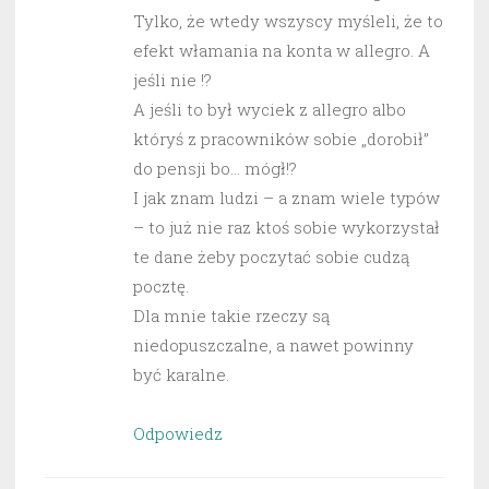
Tylko, że wtedy wszyscy myśleli, że to
efekt włamania na konta w allegro. A
jeśli nie !?
A jeśli to był wyciek z allegro albo
któryś z pracowników sobie „dorobił”
do pensji bo… mógł!?
I jak znam ludzi – a znam wiele typów
– to już nie raz ktoś sobie wykorzystał
te dane żeby poczytać sobie cudzą
pocztę.
Dla mnie takie rzeczy są
niedopuszczalne, a nawet powinny
być karalne.
Odpowiedz