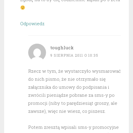
Odpowiedz
toughluck
9 SIERPNIA 2011 O 10:35
Rzecz w tym, że wystarczyło wysmarować
do nich pismo, że nie otrzymało się
załącznika do umowy do podpisania i
zwrócili pieniądze pobrane za sms-y po
promocji (niby to parędziesiąt groszy, ale
zawsze), więc nie wiesz, co piszesz.
Potem zresztą wpisali sms-y promocyjne