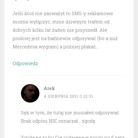
Jeśli ktoś nie zauważył to SMS-y reklamowe
można wyłączyć, mnie dziwnym trafem od
dobrych kilku lat żaden nie przyszedł. Ale
prościej jest na badziewie odpisywać (bo a nuż
Mercedesa wygram) a później płakać…
Odpowiedz
Arek
4 SIERPNIA 2011 O 21:31
Sęk w tym, że tutaj nie musiałeś odpisywać.
Brak odpisu NIE oznaczał… zgodę.
Zgodę na to by Cię codziennie kąsali po 5 zeta