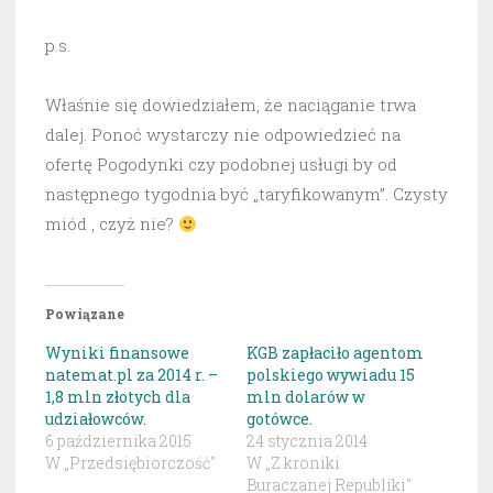
p.s.
Właśnie się dowiedziałem, że naciąganie trwa
dalej. Ponoć wystarczy nie odpowiedzieć na
ofertę Pogodynki czy podobnej usługi by od
następnego tygodnia być „taryfikowanym”. Czysty
miód , czyż nie?
Powiązane
Wyniki finansowe
KGB zapłaciło agentom
natemat.pl za 2014 r. –
polskiego wywiadu 15
1,8 mln złotych dla
mln dolarów w
udziałowców.
gotówce.
6 października 2015
24 stycznia 2014
W „Przedsiębiorczość"
W „Z kroniki
Buraczanej Republiki"