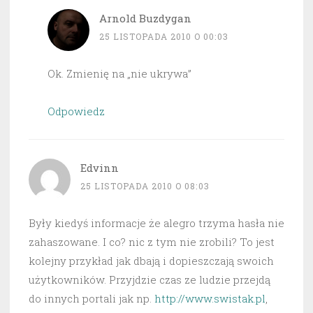
Arnold Buzdygan
25 LISTOPADA 2010 O 00:03
Ok. Zmienię na „nie ukrywa”
Odpowiedz
Edvinn
25 LISTOPADA 2010 O 08:03
Były kiedyś informacje że alegro trzyma hasła nie
zahaszowane. I co? nic z tym nie zrobili? To jest
kolejny przykład jak dbają i dopieszczają swoich
użytkowników. Przyjdzie czas ze ludzie przejdą
do innych portali jak np.
http://www.swistak.pl
,