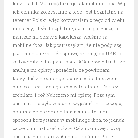
ludzi nadal. Maja coś takiego jak mobilne iboa. Wg
ich cennika korzystanie z tego, jest bezpłatne na
terenier Polski, więc korzystałam z tego od wielu
miesięcy, i było bezpłatnie, aż tu nagle zaczęto
naliczać mi opłaty z kapelusza, właśnie za
mobilne iboa. Jak postraszyłam, że nie podpiszę
już u nich aneksu i że sprawę skieruję do UKE, to
zadzwoniła jedna paniusia z BOA i powiedziała, że
anuluje mi opłaty i poradziła, że powinnam
korzystać z mobilengo iboa za pośrednictwem
blue connecta dostępnego w telefonie. Tak też
zrobiłam, i co? Naliczono mi opłatę. Poza tym
paniusia nie była w stanie wyjaśnić mi dlaczego,
pomimo że nie zmieniłam aparatu tel. ani
sposobu korzystania w mobilnego iboa, to jednak
zaczęto mi naliczać opłatę. Całą rozmowę z ową
paniusią zarejestrowałam na telefonie. Po tej