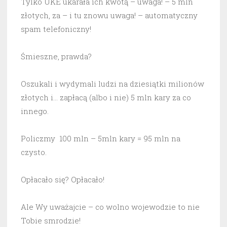
Tylko UKE ukarała ich kwotą – uwaga! – 5 mln
złotych, za – i tu znowu uwaga! – automatyczny
spam telefoniczny!
Śmieszne, prawda?
Oszukali i wydymali ludzi na dziesiątki milionów
złotych i… zapłacą (albo i nie) 5 mln kary za co
innego.
Policzmy 100 mln – 5mln kary = 95 mln na
czysto.
Opłacało się? Opłacało!
Ale Wy uważajcie – co wolno wojewodzie to nie
Tobie smrodzie!