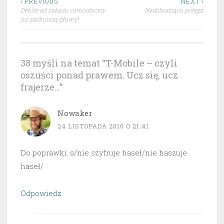
Nawigacja
‹ PREVIOUS
NEXT ›
Debile od zakazu samoobrony
Nadchodząca potęga
wpisu
już podnoszą głowy!
38 myśli na temat “
T-Mobile – czyli
oszuści ponad prawem. Ucz się, ucz
frajerze…
”
Nowaker
24 LISTOPADA 2010 O 21:41
Do poprawki: s/nie szyfruje haseł/nie haszuje
haseł/
Odpowiedz