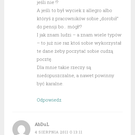
jeśli nie !?
A jeśli to był wyciek z allegro albo
któryś z pracowników sobie „dorobił”
do pensji bo… mógł!?
I jak znam ludzi – a znam wiele typów
– to już nie raz ktoś sobie wykorzystał
te dane żeby poczytać sobie cudzą
pocztę.
Dla mnie takie rzeczy są
niedopuszczalne, a nawet powinny
być karalne.
Odpowiedz
AbDuL
4 SIERPNIA 2011 O 13:11