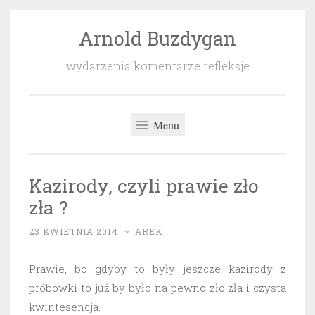
Arnold Buzdygan
Przeskocz
do
wydarzenia komentarze refleksje
treści
Menu
Kazirody, czyli prawie zło
zła ?
23 KWIETNIA 2014
~
AREK
Prawie, bo gdyby to były jeszcze kazirody z
próbówki to już by było na pewno zło zła i czysta
kwintesencja.