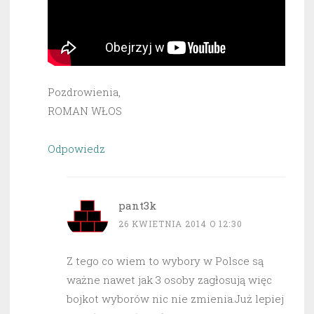
Pozdrowienia,
ROMAN WŁOS
Odpowiedz
pant3k
26 KWIETNIA 2014 O 12:30
Z tego co wiem to wybory w Polsce są
ważne nawet jak 3 osoby zagłosują więc
bojkot wyborów nic nie zmienia.Już lepiej