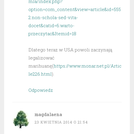
mla/index.php?
option=com_content&view=article&id=555
2:non-schola-sed-vita-
docet&catid=6:warto-
przeczytac&Itemid=18
Dlatego teraz w USA powoli zaczynają
legalizować
marihuanę(
https://www.monar.net.pl/Artic
le226.html
).
Odpowiedz
magdalaena
23 KWIETNIA 2014 O 21:54