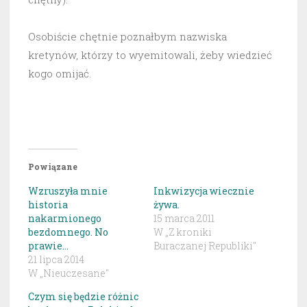
Osobiście chętnie poznałbym nazwiska
kretynów, którzy to wyemitowali, żeby wiedzieć
kogo omijać.
Powiązane
Wzruszyła mnie
Inkwizycja wiecznie
historia
żywa.
nakarmionego
15 marca 2011
bezdomnego. No
W „Z kroniki
prawie…
Buraczanej Republiki"
21 lipca 2014
W „Nieuczesane"
Czym się będzie różnic