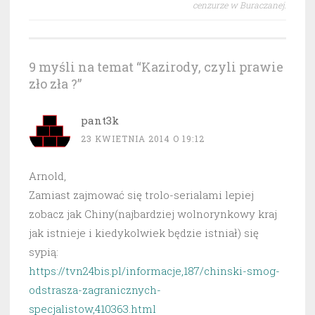
cenzurze w Buraczanej.
9 myśli na temat “
Kazirody, czyli prawie
zło zła ?
”
pant3k
23 KWIETNIA 2014 O 19:12
Arnold,
Zamiast zajmować się trolo-serialami lepiej
zobacz jak Chiny(najbardziej wolnorynkowy kraj
jak istnieje i kiedykolwiek będzie istniał) się
sypią:
https://tvn24bis.pl/informacje,187/chinski-smog-
odstrasza-zagranicznych-
specjalistow,410363.html