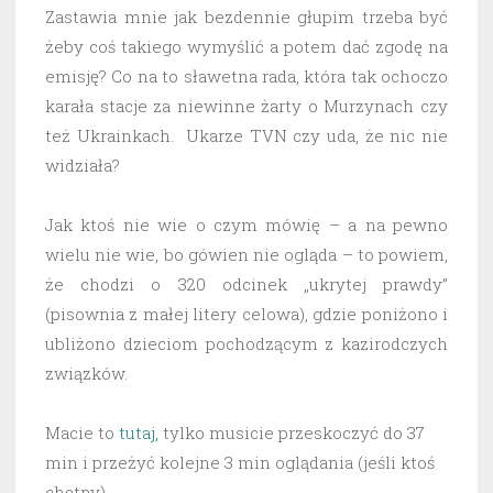
Zastawia mnie jak bezdennie głupim trzeba być
żeby coś takiego wymyślić a potem dać zgodę na
emisję? Co na to sławetna rada, która tak ochoczo
karała stacje za niewinne żarty o Murzynach czy
też Ukrainkach. Ukarze TVN czy uda, że nic nie
widziała?
Jak ktoś nie wie o czym mówię – a na pewno
wielu nie wie, bo gówien nie ogląda – to powiem,
że chodzi o 320 odcinek „ukrytej prawdy”
(pisownia z małej litery celowa), gdzie poniżono i
ubliżono dzieciom pochodzącym z kazirodczych
związków.
Macie to
tutaj,
tylko musicie przeskoczyć do 37
min i przeżyć kolejne 3 min oglądania (jeśli ktoś
chętny).