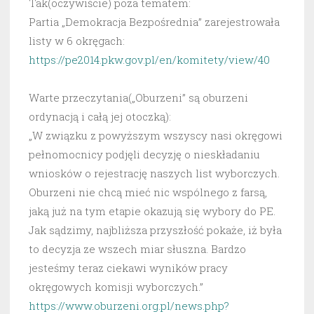
Tak(oczywiście) poza tematem:
Partia „Demokracja Bezpośrednia” zarejestrowała
listy w 6 okręgach:
https://pe2014.pkw.gov.pl/en/komitety/view/40
Warte przeczytania(„Oburzeni” są oburzeni
ordynacją i całą jej otoczką):
„W związku z powyższym wszyscy nasi okręgowi
pełnomocnicy podjęli decyzję o nieskładaniu
wniosków o rejestrację naszych list wyborczych.
Oburzeni nie chcą mieć nic wspólnego z farsą,
jaką już na tym etapie okazują się wybory do PE.
Jak sądzimy, najbliższa przyszłość pokaże, iż była
to decyzja ze wszech miar słuszna. Bardzo
jesteśmy teraz ciekawi wyników pracy
okręgowych komisji wyborczych.”
https://www.oburzeni.org.pl/news.php?