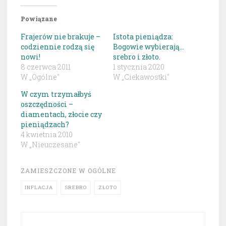
Powiązane
Frajerów nie brakuje –
Istota pieniądza:
codziennie rodzą się
Bogowie wybierają…
nowi!
srebro i złoto.
8 czerwca 2011
1 stycznia 2020
W „Ogólne"
W „Ciekawostki"
W czym trzymałbyś
oszczędności –
diamentach, złocie czy
pieniądzach?
4 kwietnia 2010
W „Nieuczesane"
ZAMIESZCZONE W
OGÓLNE
INFLACJA
SREBRO
ZŁOTO