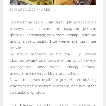
30 MARCA 2009
~
AREK
Coś we mnie pękło. Stało się to gdy sprzedawca z
warzywniaka oznajmił mi szeptem pełnym
głębokiej satysfakcji, że wczoraj wykupił ostatnie
gramy złota z banku. I że więcej nie ma. I nie
będzie.
Bo nawet mennica go nie ma. Był wielce
ukontentowany, że uratował w ten sposób swoje
oszczędności przed wojną, inflacją, deflacją,
masonami a nawet cyklistami i molami.
Nawet mu przez myśl nie przeszło, że stał się
kolejnym nastraszonym leszczem, nabitym przez
cwaniaków w… złoto.
Oto dziesięć kłamstw – opss… powodów w