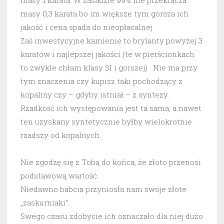
masy 0,3 karata bo im większe tym gorsza ich
jakość i cena spada do nieopłacalnej.
Zaś inwestycyjne kamienie to brylanty powyżej 3
karatów i najlepszej jakości (te w pierścionkach
to zwykle chłam klasy SI i gorszej) . Nie ma przy
tym znaczenia czy kupisz taki pochodzący z
kopaliny czy – gdyby istniał – z syntezy.
Rzadkość ich występowania jest ta sama, a nawet
ten uzyskany syntetycznie byłby wielokrotnie
rzadszy od kopalnych.
Nie zgodzę się z Tobą do końca, że złoto przenosi
podstawową wartość.
Niedawno babcia przyniosła nam swoje złote
„zaskurniaki”.
Swego czasu zdobycie ich oznaczało dla niej dużo