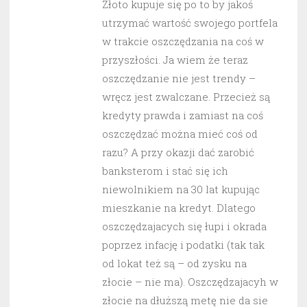
Złoto kupuje się po to by jakoś
utrzymać wartość swojego portfela
w trakcie oszczędzania na coś w
przyszłości. Ja wiem że teraz
oszczędzanie nie jest trendy –
wręcz jest zwalczane. Przecież są
kredyty prawda i zamiast na coś
oszczędzać można mieć coś od
razu? A przy okazji dać zarobić
banksterom i stać się ich
niewolnikiem na 30 lat kupując
mieszkanie na kredyt. Dlatego
oszczędzajacych się łupi i okrada
poprzez infację i podatki (tak tak
od lokat też są – od zysku na
złocie – nie ma). Oszczędzajacyh w
złocie na dłuższą metę nie da sie