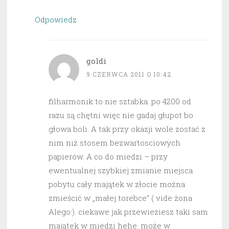
Odpowiedz
goldi
9 CZERWCA 2011 O 10:42
filharmonik to nie sztabka. po 4200 od
razu są chętni więc nie gadaj głupot bo
głowa boli. A tak przy okazji wole zostać z
nim niż stosem bezwartosciowych
papierów. A co do miedzi – przy
ewentualnej szybkiej zmianie miejsca
pobytu cały majątek w złocie można
zmieścić w „małej torebce” ( vide żona
Alego:). ciekawe jak przewieziesz taki sam
majątek w miedzi hehe. może w