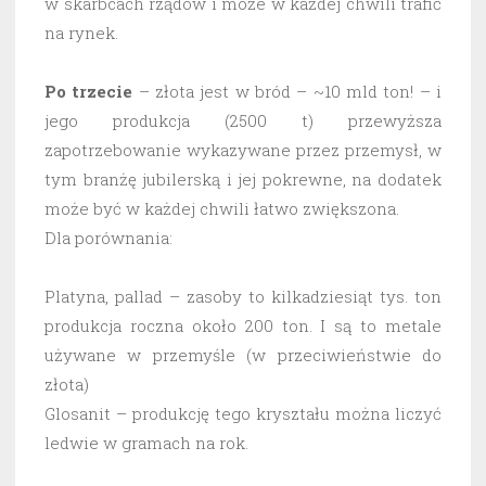
w skarbcach rządów i może w każdej chwili trafić
na rynek.
Po trzecie
– złota jest w bród – ~10 mld ton! – i
jego produkcja (2500 t) przewyższa
zapotrzebowanie wykazywane przez przemysł, w
tym branżę jubilerską i jej pokrewne, na dodatek
może być w każdej chwili łatwo zwiększona.
Dla porównania:
Platyna, pallad – zasoby to kilkadziesiąt tys. ton
produkcja roczna około 200 ton. I są to metale
używane w przemyśle (w przeciwieństwie do
złota)
Glosanit – produkcję tego kryształu można liczyć
ledwie w gramach na rok.