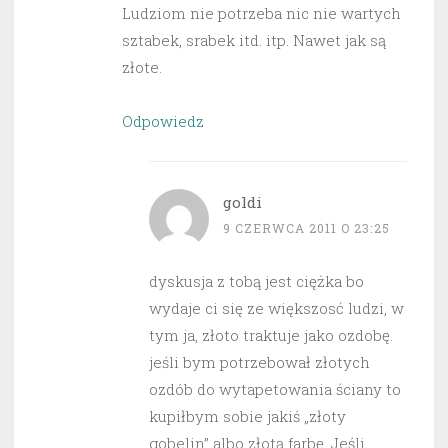
Ludziom nie potrzeba nic nie wartych
sztabek, srabek itd. itp. Nawet jak są
złote.
Odpowiedz
goldi
9 CZERWCA 2011 O 23:25
dyskusja z tobą jest ciężka bo
wydaje ci się ze większosć ludzi, w
tym ja, złoto traktuje jako ozdobę.
jeśli bym potrzebował złotych
ozdób do wytapetowania ściany to
kupiłbym sobie jakiś „złoty
gobelin” albo złotą farbę. Jeśli