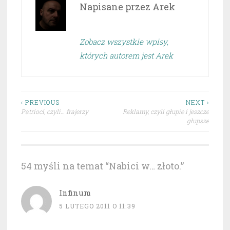
Napisane przez
Arek
Zobacz wszystkie wpisy,
których autorem jest Arek
Nawigacja
‹ PREVIOUS
NEXT ›
Patrioci, czyli… frajerzy
Reklamy, czyli głupie i jeszcze
wpisu
głupsze
54 myśli na temat “
Nabici w… złoto.
”
Infinum
5 LUTEGO 2011 O 11:39