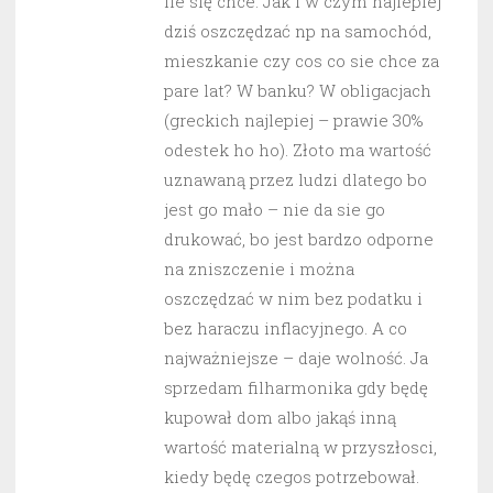
ile się chce. Jak i w czym najlepiej
dziś oszczędzać np na samochód,
mieszkanie czy cos co sie chce za
pare lat? W banku? W obligacjach
(greckich najlepiej – prawie 30%
odestek ho ho). Złoto ma wartość
uznawaną przez ludzi dlatego bo
jest go mało – nie da sie go
drukować, bo jest bardzo odporne
na zniszczenie i można
oszczędzać w nim bez podatku i
bez haraczu inflacyjnego. A co
najważniejsze – daje wolność. Ja
sprzedam filharmonika gdy będę
kupował dom albo jakąś inną
wartość materialną w przyszłosci,
kiedy będę czegos potrzebował.