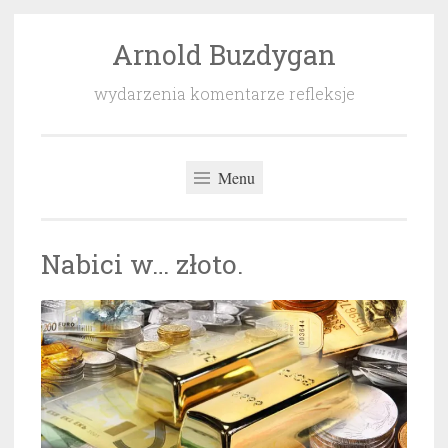
Arnold Buzdygan
Przeskocz
do
wydarzenia komentarze refleksje
treści
Menu
Nabici w… złoto.