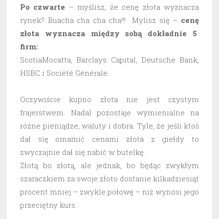
Po czwarte
– myślisz, że cenę złota wyznacza
rynek? Buacha cha cha cha!!! Mylisz się –
cenę
złota wyznacza między sobą dokładnie 5
firm:
ScotiaMocatta, Barclays Capital, Deutsche Bank,
HSBC i Société Générale.
Oczywiście kupno złota nie jest czystym
frajerstwem. Nadal pozostaje wymienialne na
różne pieniądze, waluty i dobra. Tyle, że jeśli ktoś
dał się omamić cenami złota z giełdy to
zwyczajnie dał się nabić w butelkę.
Złotą bo złotą, ale jednak, bo będąc zwykłym
szaraczkiem za swoje złoto dostanie kilkadziesiąt
procent mniej – zwykle połowę – niż wynosi jego
przeciętny kurs.