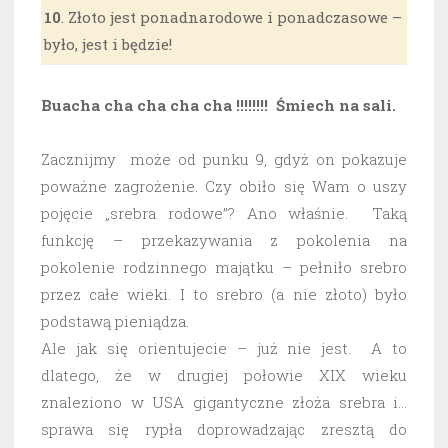
10
. Złoto jest ponadnarodowe i ponadczasowe –
było, jest i będzie!
Buacha cha cha cha cha !!!!!!!! Śmiech na sali.
Zacznijmy może od punku 9, gdyż on pokazuje
poważne zagrożenie. Czy obiło się Wam o uszy
pojęcie „srebra rodowe”? Ano właśnie. Taką
funkcję – przekazywania z pokolenia na
pokolenie rodzinnego majątku – pełniło srebro
przez całe wieki. I to srebro (a nie złoto) było
podstawą pieniądza.
Ale jak się orientujecie – już nie jest. A to
dlatego, że w drugiej połowie XIX wieku
znaleziono w USA gigantyczne złoża srebra i…
sprawa się rypła doprowadzając zresztą do