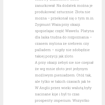
zanurkował. Na dodatek można je
produkować sztucznie. Złota nie
mozna – przekonał się o tym m.in.
Zygmunt Waza przy okazji
spopielajac część Wawelu. Platyna
dla laika trudna do rozpoznania –
czasem mylona ze srebrem czy
palladem – nigdy nie zdobędzie
takiej pozycji jak zloto.
A przy okazji zebyś sie nie czepiał
że wg mnie złoto jest jedynym
możliwym pieniadzem. Otóż tak,
ale tylko w takich czasach jak te.
W Anglii przez wieki walutą były
nacinane kije i był to czas
prosperity imperium. Wszystko