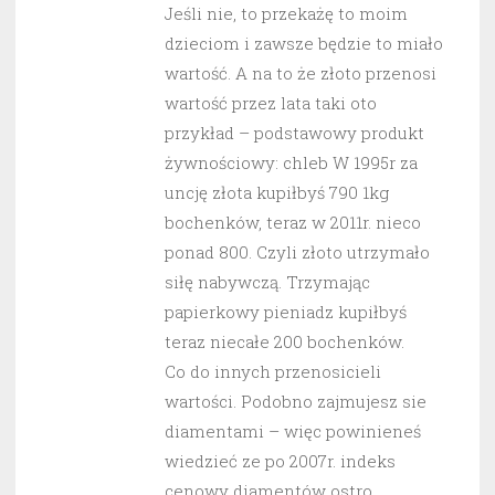
Jeśli nie, to przekażę to moim
dzieciom i zawsze będzie to miało
wartość. A na to że złoto przenosi
wartość przez lata taki oto
przykład – podstawowy produkt
żywnościowy: chleb W 1995r za
uncję złota kupiłbyś 790 1kg
bochenków, teraz w 2011r. nieco
ponad 800. Czyli złoto utrzymało
siłę nabywczą. Trzymając
papierkowy pieniadz kupiłbyś
teraz niecałe 200 bochenków.
Co do innych przenosicieli
wartości. Podobno zajmujesz sie
diamentami – więc powinieneś
wiedzieć ze po 2007r. indeks
cenowy diamentów ostro