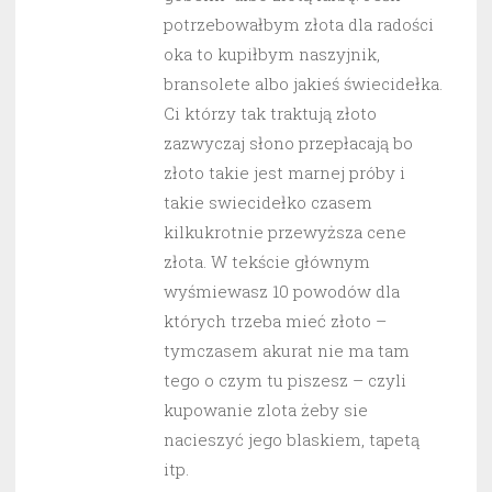
potrzebowałbym złota dla radości
oka to kupiłbym naszyjnik,
bransolete albo jakieś świecidełka.
Ci którzy tak traktują złoto
zazwyczaj słono przepłacają bo
złoto takie jest marnej próby i
takie swiecidełko czasem
kilkukrotnie przewyższa cene
złota. W tekście głównym
wyśmiewasz 10 powodów dla
których trzeba mieć złoto –
tymczasem akurat nie ma tam
tego o czym tu piszesz – czyli
kupowanie zlota żeby sie
nacieszyć jego blaskiem, tapetą
itp.