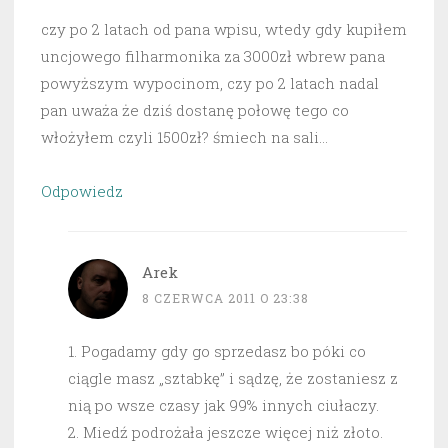
czy po 2 latach od pana wpisu, wtedy gdy kupiłem
uncjowego filharmonika za 3000zł wbrew pana
powyższym wypocinom, czy po 2 latach nadal
pan uważa że dziś dostanę połowę tego co
włożyłem czyli 1500zł? śmiech na sali…
Odpowiedz
Arek
8 CZERWCA 2011 O 23:38
1. Pogadamy gdy go sprzedasz bo póki co
ciągle masz „sztabkę” i sądzę, że zostaniesz z
nią po wsze czasy jak 99% innych ciułaczy.
2. Miedź podrożała jeszcze więcej niż złoto.