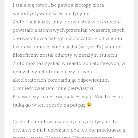
I stale się torobi, bo pewne izotopy złota
wykorzystywane są w medycynie.
Złoto – jak każdy inny pierwiastek w przyrodzie
powstało z atomowych przemian wcześniejszych
pierwiastków a patrząc od początku – od wodoru.
I wbrew temu co wielu sądzi (w tym Ty) kamień
filozoficzny został odkryty w zeszłym stuleciu.
Złoto można uzyskać w reaktorach atomowych, w
różnych synchotronach czy innych
akceleratorach bombardując odpowiednim
promieniowaniem inne pierwiastki.
Kto wie czy jakieś cwaniaki – czytaj Władze – nie
tłuką go w ten sposób na potęgę
Co do diamentów uzyskanych syntetycznie to
brylanty z nich uzyskane póki co nie przekraczają
masy 1 karata. W zasadzie 99% nie przekracza