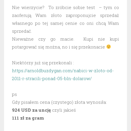
Nie wierzycie? To zróbcie sobie test – tym co
zaoferują Wam złoto zaproponujcie sprzedaż
własnego po tej samej cenie co oni chcą Wam
sprzedać.
Nieważne czy go macie. Kupi nie kupi
potargować się można, no i się przekonacie
Niektórzy już się przekonali :
https://arnoldbuzdygan.com/nabici-w-zloto-od-
2011-r-stracili-ponad-05-bln-dolarow/
ps
Gdy pisałem cena (czystego) złota wynosiła:
924 USD za uncję
czyli jakieś
111 zł za gram