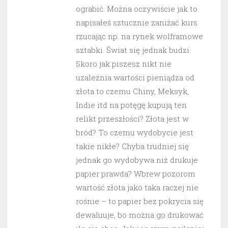
ograbić. Można oczywiście jak to
napisałeś sztucznie zaniżać kurs
rzucając np. na rynek wolframowe
sztabki. Świat się jednak budzi.
Skoro jak piszesz nikt nie
uzależnia wartości pieniądza od
złota to czemu Chiny, Meksyk,
Indie itd na potęgę kupują ten
relikt przeszłości? Złota jest w
bród? To czemu wydobycie jest
takie nikłe? Chyba trudniej się
jednak go wydobywa niż drukuje
papier prawda? Wbrew pozorom
wartość złota jako taka raczej nie
rośnie – to papier bez pokrycia się
dewaluuje, bo można go drukować