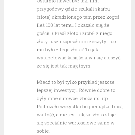
Ostatnio nawet był taki film
przygodowy gdzie szukali skarbu
(złota) ukradzionego tam przez kogoś
ileś 100 lat temu. I okazało się, że
gościu ukradł złoto i zrobił z niego
złoty tusz i zapisał nim zeszyty. I co
mu było z tego złota? To jak
wytapetować kasą ściany i się cieszyć,
że się jest tak majętnym.
Miedź to był tylko przykład jeszcze
lepszej inwestycji. Równie dobre to
były inne surowce, zboża itd. itp.
Podrożało wszystko bo pieniądze tracą
wartość, a nie jest tak, że złoto staje
się specjalnie wartościowe samo w
sobie.