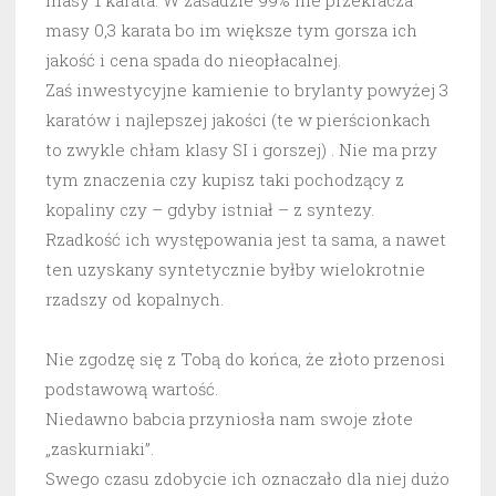
masy 0,3 karata bo im większe tym gorsza ich
jakość i cena spada do nieopłacalnej.
Zaś inwestycyjne kamienie to brylanty powyżej 3
karatów i najlepszej jakości (te w pierścionkach
to zwykle chłam klasy SI i gorszej) . Nie ma przy
tym znaczenia czy kupisz taki pochodzący z
kopaliny czy – gdyby istniał – z syntezy.
Rzadkość ich występowania jest ta sama, a nawet
ten uzyskany syntetycznie byłby wielokrotnie
rzadszy od kopalnych.
Nie zgodzę się z Tobą do końca, że złoto przenosi
podstawową wartość.
Niedawno babcia przyniosła nam swoje złote
„zaskurniaki”.
Swego czasu zdobycie ich oznaczało dla niej dużo