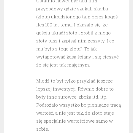
Ostatnio nawet był taki film
przygodowy gdzie szukali skarbu
(złota) ukradzionego tam przez kogoś
ileś 100 lat temu. I okazało się, że
gościu ukradł złoto i zrobił z niego
złoty tusz i zapisał nim zeszyty. I co
mu było z tego złota? To jak
wytapetować kasą ściany i się cieszyć,
że się jest tak majętnym.
Miedź to był tylko przykład jeszcze
lepszej inwestycji. Równie dobre to
były inne surowce, zboża itd. itp.
Podrożało wszystko bo pieniądze tracą
wartość, a nie jest tak, że złoto staje
się specjalnie wartościowe samo w
sobie.