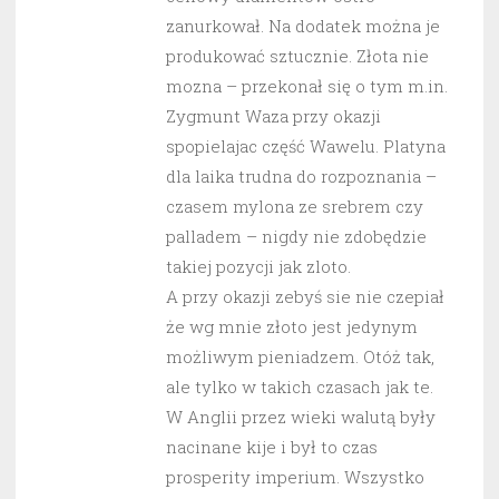
zanurkował. Na dodatek można je
produkować sztucznie. Złota nie
mozna – przekonał się o tym m.in.
Zygmunt Waza przy okazji
spopielajac część Wawelu. Platyna
dla laika trudna do rozpoznania –
czasem mylona ze srebrem czy
palladem – nigdy nie zdobędzie
takiej pozycji jak zloto.
A przy okazji zebyś sie nie czepiał
że wg mnie złoto jest jedynym
możliwym pieniadzem. Otóż tak,
ale tylko w takich czasach jak te.
W Anglii przez wieki walutą były
nacinane kije i był to czas
prosperity imperium. Wszystko