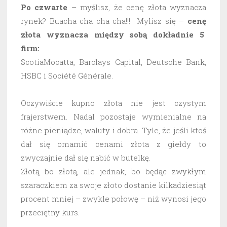
Po czwarte
– myślisz, że cenę złota wyznacza
rynek? Buacha cha cha cha!!! Mylisz się –
cenę
złota wyznacza między sobą dokładnie 5
firm:
ScotiaMocatta, Barclays Capital, Deutsche Bank,
HSBC i Société Générale.
Oczywiście kupno złota nie jest czystym
frajerstwem. Nadal pozostaje wymienialne na
różne pieniądze, waluty i dobra. Tyle, że jeśli ktoś
dał się omamić cenami złota z giełdy to
zwyczajnie dał się nabić w butelkę.
Złotą bo złotą, ale jednak, bo będąc zwykłym
szaraczkiem za swoje złoto dostanie kilkadziesiąt
procent mniej – zwykle połowę – niż wynosi jego
przeciętny kurs.