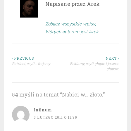
Napisane przez
Arek
Zobacz wszystkie wpisy,
których autorem jest Arek
Nawigacja
‹ PREVIOUS
NEXT ›
Patrioci, czyli… frajerzy
Reklamy, czyli głupie i jeszcze
wpisu
głupsze
54 myśli na temat “
Nabici w… złoto.
”
Infinum
5 LUTEGO 2011 O 11:39