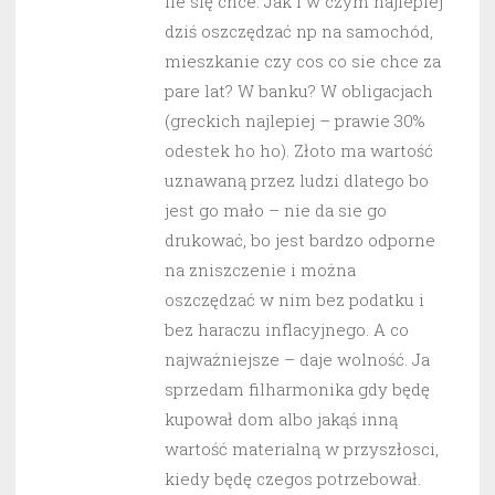
ile się chce. Jak i w czym najlepiej
dziś oszczędzać np na samochód,
mieszkanie czy cos co sie chce za
pare lat? W banku? W obligacjach
(greckich najlepiej – prawie 30%
odestek ho ho). Złoto ma wartość
uznawaną przez ludzi dlatego bo
jest go mało – nie da sie go
drukować, bo jest bardzo odporne
na zniszczenie i można
oszczędzać w nim bez podatku i
bez haraczu inflacyjnego. A co
najważniejsze – daje wolność. Ja
sprzedam filharmonika gdy będę
kupował dom albo jakąś inną
wartość materialną w przyszłosci,
kiedy będę czegos potrzebował.