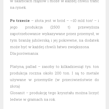
w skarbcach rządów i może w każdej chwili trafić
na rynek.
Po trzecie
– złota jest w bród – ~10 mld ton! – i
jego produkcja (2500 t) przewyższa
zapotrzebowanie wykazywane przez przemysł, w
tym branżę jubilerską i jej pokrewne, na dodatek
może być w każdej chwili łatwo zwiększona.
Dla porównania:
Platyna, pallad – zasoby to kilkadziesiąt tys. ton
produkcja roczna około 200 ton. I są to metale
używane w przemyśle (w przeciwieństwie do
złota)
Glosanit – produkcję tego kryształu można liczyć
ledwie w gramach na rok.