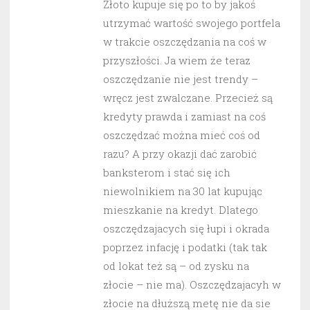
Złoto kupuje się po to by jakoś
utrzymać wartość swojego portfela
w trakcie oszczędzania na coś w
przyszłości. Ja wiem że teraz
oszczędzanie nie jest trendy –
wręcz jest zwalczane. Przecież są
kredyty prawda i zamiast na coś
oszczędzać można mieć coś od
razu? A przy okazji dać zarobić
banksterom i stać się ich
niewolnikiem na 30 lat kupując
mieszkanie na kredyt. Dlatego
oszczędzajacych się łupi i okrada
poprzez infację i podatki (tak tak
od lokat też są – od zysku na
złocie – nie ma). Oszczędzajacyh w
złocie na dłuższą metę nie da sie