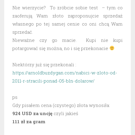
Nie wierzycie? To zróbcie sobie test – tym co
zaoferują Wam złoto zaproponujcie sprzedaż
własnego po tej samej cenie co oni chcą Wam
sprzedać.
Nieważne czy go macie. Kupi nie kupi
potargować się można, no i się przekonacie
Niektórzy już się przekonali :
https://arnoldbuzdygan.com/nabici-w-zloto-od-
2011-r-stracili-ponad-05-bln-dolarow/
ps
Gdy pisałem cena (czystego) złota wynosiła:
924 USD za uncję
czyli jakieś
111 zł za gram