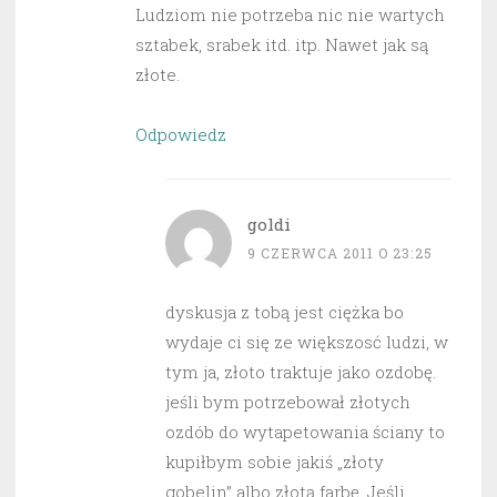
Ludziom nie potrzeba nic nie wartych
sztabek, srabek itd. itp. Nawet jak są
złote.
Odpowiedz
goldi
9 CZERWCA 2011 O 23:25
dyskusja z tobą jest ciężka bo
wydaje ci się ze większosć ludzi, w
tym ja, złoto traktuje jako ozdobę.
jeśli bym potrzebował złotych
ozdób do wytapetowania ściany to
kupiłbym sobie jakiś „złoty
gobelin” albo złotą farbę. Jeśli