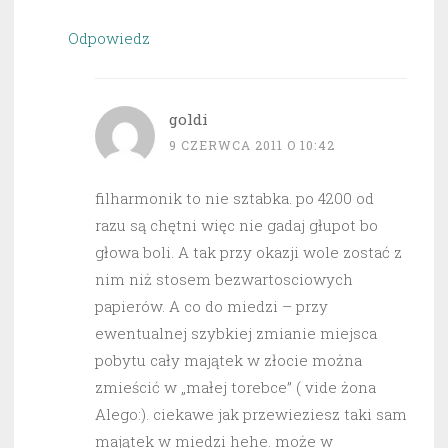
Odpowiedz
goldi
9 CZERWCA 2011 O 10:42
filharmonik to nie sztabka. po 4200 od
razu są chętni więc nie gadaj głupot bo
głowa boli. A tak przy okazji wole zostać z
nim niż stosem bezwartosciowych
papierów. A co do miedzi – przy
ewentualnej szybkiej zmianie miejsca
pobytu cały majątek w złocie można
zmieścić w „małej torebce” ( vide żona
Alego:). ciekawe jak przewieziesz taki sam
majątek w miedzi hehe. może w