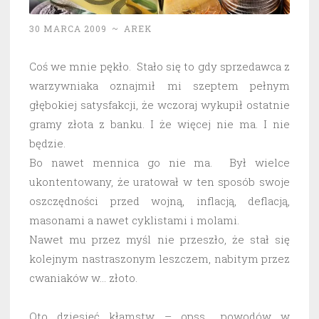
30 MARCA 2009
~
AREK
Coś we mnie pękło. Stało się to gdy sprzedawca z
warzywniaka oznajmił mi szeptem pełnym
głębokiej satysfakcji, że wczoraj wykupił ostatnie
gramy złota z banku. I że więcej nie ma. I nie
będzie.
Bo nawet mennica go nie ma. Był wielce
ukontentowany, że uratował w ten sposób swoje
oszczędności przed wojną, inflacją, deflacją,
masonami a nawet cyklistami i molami.
Nawet mu przez myśl nie przeszło, że stał się
kolejnym nastraszonym leszczem, nabitym przez
cwaniaków w… złoto.
Oto dziesięć kłamstw – opss… powodów w