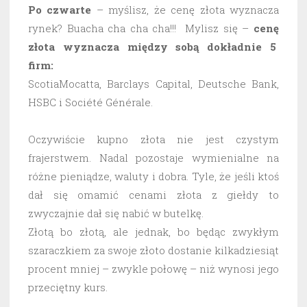
Po czwarte
– myślisz, że cenę złota wyznacza
rynek? Buacha cha cha cha!!! Mylisz się –
cenę
złota wyznacza między sobą dokładnie 5
firm:
ScotiaMocatta, Barclays Capital, Deutsche Bank,
HSBC i Société Générale.
Oczywiście kupno złota nie jest czystym
frajerstwem. Nadal pozostaje wymienialne na
różne pieniądze, waluty i dobra. Tyle, że jeśli ktoś
dał się omamić cenami złota z giełdy to
zwyczajnie dał się nabić w butelkę.
Złotą bo złotą, ale jednak, bo będąc zwykłym
szaraczkiem za swoje złoto dostanie kilkadziesiąt
procent mniej – zwykle połowę – niż wynosi jego
przeciętny kurs.