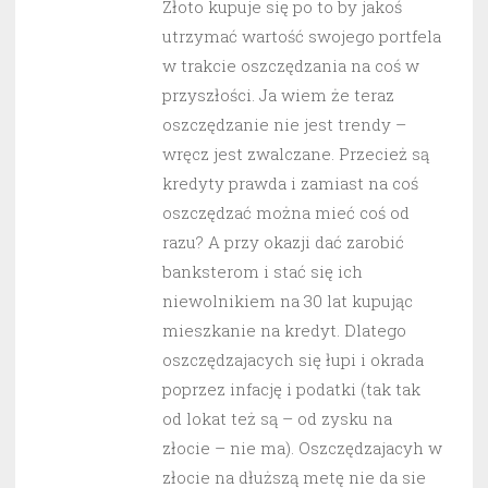
Złoto kupuje się po to by jakoś
utrzymać wartość swojego portfela
w trakcie oszczędzania na coś w
przyszłości. Ja wiem że teraz
oszczędzanie nie jest trendy –
wręcz jest zwalczane. Przecież są
kredyty prawda i zamiast na coś
oszczędzać można mieć coś od
razu? A przy okazji dać zarobić
banksterom i stać się ich
niewolnikiem na 30 lat kupując
mieszkanie na kredyt. Dlatego
oszczędzajacych się łupi i okrada
poprzez infację i podatki (tak tak
od lokat też są – od zysku na
złocie – nie ma). Oszczędzajacyh w
złocie na dłuższą metę nie da sie