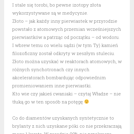
I stale się torobi, bo pewne izotopy złota
wykorzystywane są w medycynie.
Złoto – jak każdy inny pierwiastek w przyrodzie
powstało z atomowych przemian wcześniejszych
pierwiastków a patrząc od początku – od wodoru.
I wbrew temu co wielu sądzi (w tym Ty) kamień
filozoficzny został odkryty w zeszłym stuleciu.
Złoto można uzyskać w reaktorach atomowych, w
różnych synchotronach czy innych
akceleratorach bombardując odpowiednim
promieniowaniem inne pierwiastki.
Kto wie czy jakieś cwaniaki – czytaj Władze – nie
tłuką go w ten sposób na potęgę
Co do diamentów uzyskanych syntetycznie to
brylanty z nich uzyskane póki co nie przekraczają
masy 1 karata. W zasadzie 99% nie przekracza