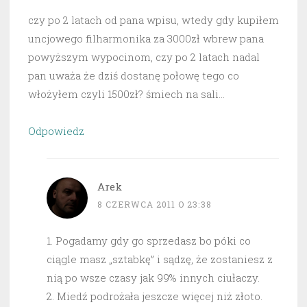
czy po 2 latach od pana wpisu, wtedy gdy kupiłem
uncjowego filharmonika za 3000zł wbrew pana
powyższym wypocinom, czy po 2 latach nadal
pan uważa że dziś dostanę połowę tego co
włożyłem czyli 1500zł? śmiech na sali…
Odpowiedz
Arek
8 CZERWCA 2011 O 23:38
1. Pogadamy gdy go sprzedasz bo póki co
ciągle masz „sztabkę” i sądzę, że zostaniesz z
nią po wsze czasy jak 99% innych ciułaczy.
2. Miedź podrożała jeszcze więcej niż złoto.