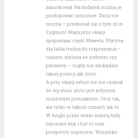
zanurkował. Na dodatek można je
produkować sztucznie. Złota nie
mozna – przekonał się o tym m.in.
Zygmunt Waza przy okazji
spopielajac część Wawelu. Platyna
dla laika trudna do rozpoznania –
czasem mylona ze srebrem czy
palladem – nigdy nie zdobędzie
takiej pozycji jak zloto.
A przy okazji zebyś sie nie czepiał
że wg mnie złoto jest jedynym
możliwym pieniadzem. Otóż tak,
ale tylko w takich czasach jak te.
W Anglii przez wieki walutą były
nacinane kije i był to czas
prosperity imperium. Wszystko