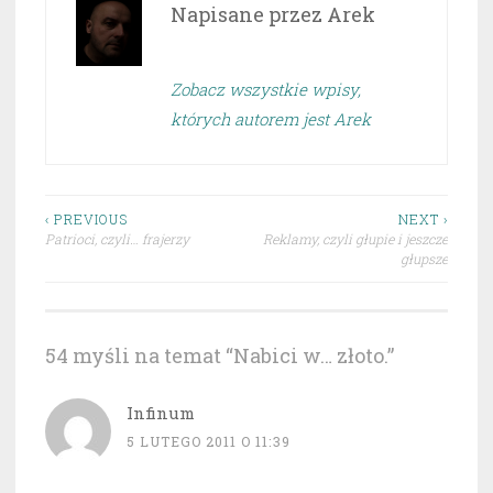
Napisane przez
Arek
Zobacz wszystkie wpisy,
których autorem jest Arek
Nawigacja
‹ PREVIOUS
NEXT ›
Patrioci, czyli… frajerzy
Reklamy, czyli głupie i jeszcze
wpisu
głupsze
54 myśli na temat “
Nabici w… złoto.
”
Infinum
5 LUTEGO 2011 O 11:39