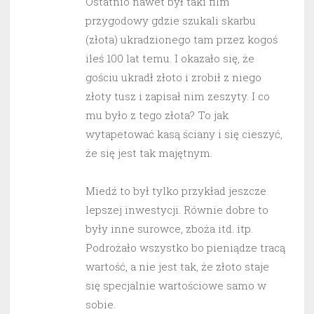
Ostatnio nawet był taki film
przygodowy gdzie szukali skarbu
(złota) ukradzionego tam przez kogoś
ileś 100 lat temu. I okazało się, że
gościu ukradł złoto i zrobił z niego
złoty tusz i zapisał nim zeszyty. I co
mu było z tego złota? To jak
wytapetować kasą ściany i się cieszyć,
że się jest tak majętnym.
Miedź to był tylko przykład jeszcze
lepszej inwestycji. Równie dobre to
były inne surowce, zboża itd. itp.
Podrożało wszystko bo pieniądze tracą
wartość, a nie jest tak, że złoto staje
się specjalnie wartościowe samo w
sobie.