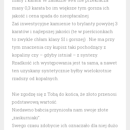
masy 0,3 karata bo im większe tym gorsza ich
jakość i cena spada do nieopłacalnej.
Zaś inwestycyjne kamienie to brylanty powyżej 3
karatów i najlepszej jakości (te w pierścionkach
to zwykle chłam klasy SI i gorszej) . Nie ma przy
tym znaczenia czy kupisz taki pochodzący z
kopaliny czy – gdyby istniał – z syntezy.
Rzadkość ich występowania jest ta sama, a nawet
ten uzyskany syntetycznie byłby wielokrotnie
rzadszy od kopalnych.
Nie zgodzę się z Tobą do końca, że złoto przenosi
podstawową wartość.
Niedawno babcia przyniosła nam swoje złote
„zaskurniaki”.
Swego czasu zdobycie ich oznaczało dla niej dużo