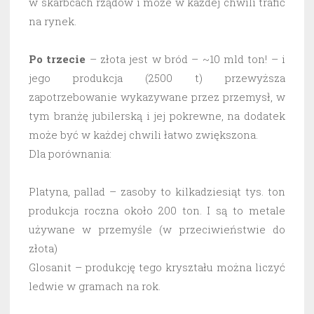
w skarbcach rządów i może w każdej chwili trafić
na rynek.
Po trzecie
– złota jest w bród – ~10 mld ton! – i
jego produkcja (2500 t) przewyższa
zapotrzebowanie wykazywane przez przemysł, w
tym branżę jubilerską i jej pokrewne, na dodatek
może być w każdej chwili łatwo zwiększona.
Dla porównania:
Platyna, pallad – zasoby to kilkadziesiąt tys. ton
produkcja roczna około 200 ton. I są to metale
używane w przemyśle (w przeciwieństwie do
złota)
Glosanit – produkcję tego kryształu można liczyć
ledwie w gramach na rok.