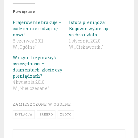
Powiązane
Frajerów nie brakuje –
Istota pieniądza:
codziennie rodzą się
Bogowie wybierają…
nowi!
srebro i złoto.
8 czerwca 2011
1 stycznia 2020
W „Ogólne"
W „Ciekawostki"
W czym trzymałbyś
oszczędności –
diamentach, złocie czy
pieniądzach?
4 kwietnia 2010
W „Nieuczesane"
ZAMIESZCZONE W
OGÓLNE
INFLACJA
SREBRO
ZŁOTO