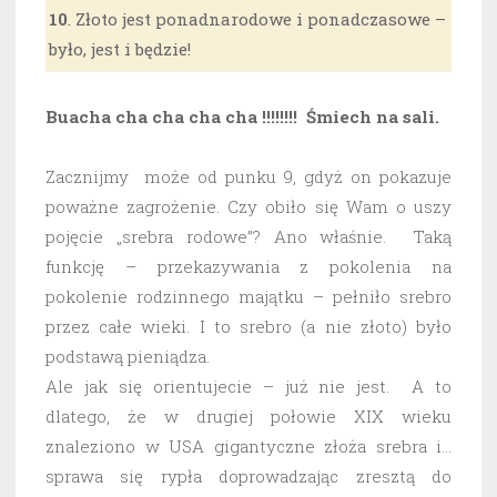
10
. Złoto jest ponadnarodowe i ponadczasowe –
było, jest i będzie!
Buacha cha cha cha cha !!!!!!!! Śmiech na sali.
Zacznijmy może od punku 9, gdyż on pokazuje
poważne zagrożenie. Czy obiło się Wam o uszy
pojęcie „srebra rodowe”? Ano właśnie. Taką
funkcję – przekazywania z pokolenia na
pokolenie rodzinnego majątku – pełniło srebro
przez całe wieki. I to srebro (a nie złoto) było
podstawą pieniądza.
Ale jak się orientujecie – już nie jest. A to
dlatego, że w drugiej połowie XIX wieku
znaleziono w USA gigantyczne złoża srebra i…
sprawa się rypła doprowadzając zresztą do