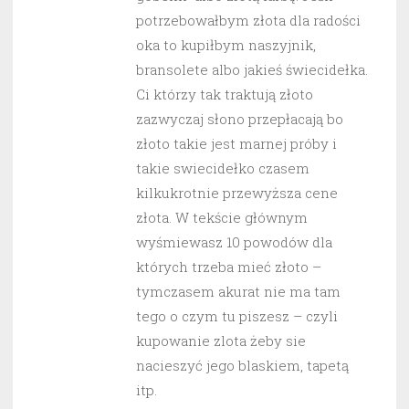
potrzebowałbym złota dla radości
oka to kupiłbym naszyjnik,
bransolete albo jakieś świecidełka.
Ci którzy tak traktują złoto
zazwyczaj słono przepłacają bo
złoto takie jest marnej próby i
takie swiecidełko czasem
kilkukrotnie przewyższa cene
złota. W tekście głównym
wyśmiewasz 10 powodów dla
których trzeba mieć złoto –
tymczasem akurat nie ma tam
tego o czym tu piszesz – czyli
kupowanie zlota żeby sie
nacieszyć jego blaskiem, tapetą
itp.