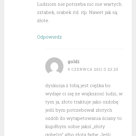
Ludziom nie potrzeba nic nie wartych
sztabek, srabek itd. itp. Nawet jak są
złote.
Odpowiedz
goldi
9 CZERWCA 2011 O 23:25
dyskusja z tobą jest ciężka bo
wydaje ci się ze większosć ludzi, w
tym ja, złoto traktuje jako ozdobę.
jeśli bym potrzebował złotych
ozdób do wytapetowania ściany to
kupiłbym sobie jakiś „złoty
gobelin” albo złotą farbę. Jeśli