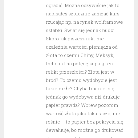
ograbić. Można oczywiście jak to
napisałeś sztucznie zaniżać kurs
rzucając np. na rynek wolframowe
sztabki. Świat się jednak budzi.
Skoro jak piszesz nikt nie
uzależnia wartości pieniądza od
złota to czemu Chiny, Meksyk,
Indie itd na potęgę kupują ten
relikt przeszłości? Złota jest w
bród? To czemu wydobycie jest
takie nikłe? Chyba trudniej się
jednak go wydobywa niż drukuje
papier prawda? Wbrew pozorom
wartość złota jako taka raczej nie
rośnie – to papier bez pokrycia się
dewaluuje, bo można go drukować