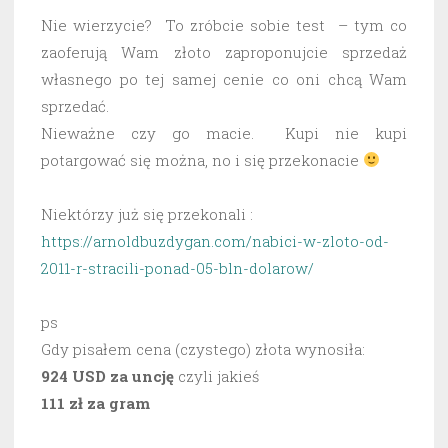
Nie wierzycie? To zróbcie sobie test – tym co
zaoferują Wam złoto zaproponujcie sprzedaż
własnego po tej samej cenie co oni chcą Wam
sprzedać.
Nieważne czy go macie. Kupi nie kupi
potargować się można, no i się przekonacie
Niektórzy już się przekonali :
https://arnoldbuzdygan.com/nabici-w-zloto-od-
2011-r-stracili-ponad-05-bln-dolarow/
ps
Gdy pisałem cena (czystego) złota wynosiła:
924 USD za uncję
czyli jakieś
111 zł za gram