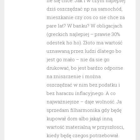
ile się chce. Jak i w czym najlepiej
dziś oszczędzać np na samochód,
mieszkanie czy cos co sie chce za
pare lat? W banku? W obligacjach
(greckich najlepiej – prawie 30%
odestek ho ho). Złoto ma wartość
uznawaną przez ludzi dlatego bo
jest go mało – nie da sie go
drukować, bo jest bardzo odporne
na zniszczenie i można
oszczędzać w nim bez podatku i
bez haraczu inflacyjnego. A co
najważniejsze – daje wolność. Ja
sprzedam filharmonika gdy będę
kupował dom albo jakąś inną
wartość materialną w przyszłosci,
kiedy będę czegos potrzebował.