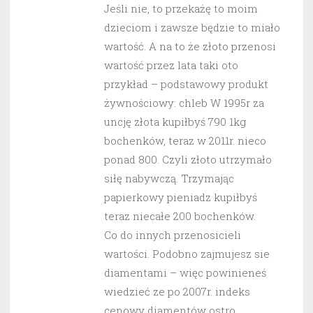
Jeśli nie, to przekażę to moim
dzieciom i zawsze będzie to miało
wartość. A na to że złoto przenosi
wartość przez lata taki oto
przykład – podstawowy produkt
żywnościowy: chleb W 1995r za
uncję złota kupiłbyś 790 1kg
bochenków, teraz w 2011r. nieco
ponad 800. Czyli złoto utrzymało
siłę nabywczą. Trzymając
papierkowy pieniadz kupiłbyś
teraz niecałe 200 bochenków.
Co do innych przenosicieli
wartości. Podobno zajmujesz sie
diamentami – więc powinieneś
wiedzieć ze po 2007r. indeks
cenowy diamentów ostro