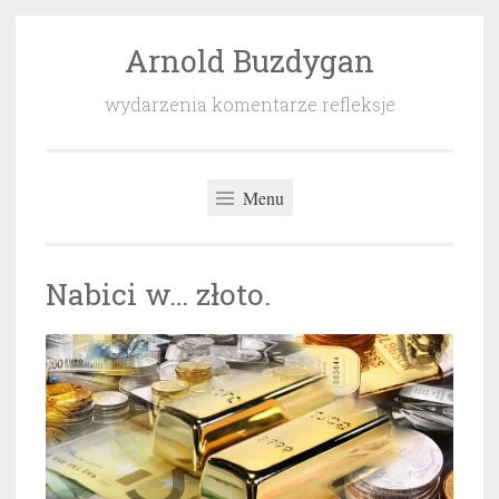
Arnold Buzdygan
Przeskocz
do
wydarzenia komentarze refleksje
treści
Menu
Nabici w… złoto.