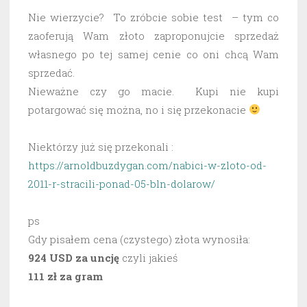
Nie wierzycie? To zróbcie sobie test – tym co
zaoferują Wam złoto zaproponujcie sprzedaż
własnego po tej samej cenie co oni chcą Wam
sprzedać.
Nieważne czy go macie. Kupi nie kupi
potargować się można, no i się przekonacie
Niektórzy już się przekonali :
https://arnoldbuzdygan.com/nabici-w-zloto-od-
2011-r-stracili-ponad-05-bln-dolarow/
ps
Gdy pisałem cena (czystego) złota wynosiła:
924 USD za uncję
czyli jakieś
111 zł za gram