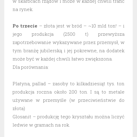
w skarbcach rządów i może w każdej chwili trafić
na rynek.
Po trzecie
– złota jest w bród – ~10 mld ton! – i
jego produkcja (2500 t) przewyższa
zapotrzebowanie wykazywane przez przemysł, w
tym branżę jubilerską i jej pokrewne, na dodatek
może być w każdej chwili łatwo zwiększona.
Dla porównania:
Platyna, pallad – zasoby to kilkadziesiąt tys. ton
produkcja roczna około 200 ton. I są to metale
używane w przemyśle (w przeciwieństwie do
złota)
Glosanit – produkcję tego kryształu można liczyć
ledwie w gramach na rok.