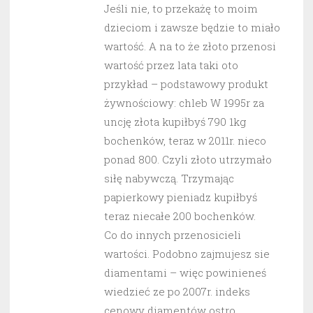
Jeśli nie, to przekażę to moim
dzieciom i zawsze będzie to miało
wartość. A na to że złoto przenosi
wartość przez lata taki oto
przykład – podstawowy produkt
żywnościowy: chleb W 1995r za
uncję złota kupiłbyś 790 1kg
bochenków, teraz w 2011r. nieco
ponad 800. Czyli złoto utrzymało
siłę nabywczą. Trzymając
papierkowy pieniadz kupiłbyś
teraz niecałe 200 bochenków.
Co do innych przenosicieli
wartości. Podobno zajmujesz sie
diamentami – więc powinieneś
wiedzieć ze po 2007r. indeks
cenowy diamentów ostro