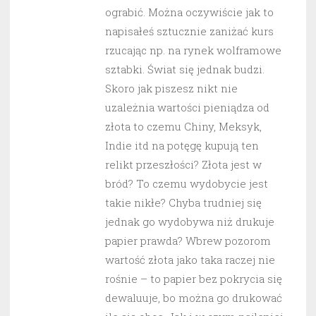
ograbić. Można oczywiście jak to
napisałeś sztucznie zaniżać kurs
rzucając np. na rynek wolframowe
sztabki. Świat się jednak budzi.
Skoro jak piszesz nikt nie
uzależnia wartości pieniądza od
złota to czemu Chiny, Meksyk,
Indie itd na potęgę kupują ten
relikt przeszłości? Złota jest w
bród? To czemu wydobycie jest
takie nikłe? Chyba trudniej się
jednak go wydobywa niż drukuje
papier prawda? Wbrew pozorom
wartość złota jako taka raczej nie
rośnie – to papier bez pokrycia się
dewaluuje, bo można go drukować