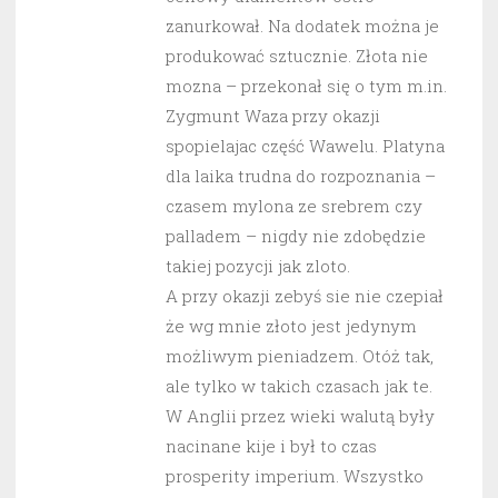
zanurkował. Na dodatek można je
produkować sztucznie. Złota nie
mozna – przekonał się o tym m.in.
Zygmunt Waza przy okazji
spopielajac część Wawelu. Platyna
dla laika trudna do rozpoznania –
czasem mylona ze srebrem czy
palladem – nigdy nie zdobędzie
takiej pozycji jak zloto.
A przy okazji zebyś sie nie czepiał
że wg mnie złoto jest jedynym
możliwym pieniadzem. Otóż tak,
ale tylko w takich czasach jak te.
W Anglii przez wieki walutą były
nacinane kije i był to czas
prosperity imperium. Wszystko