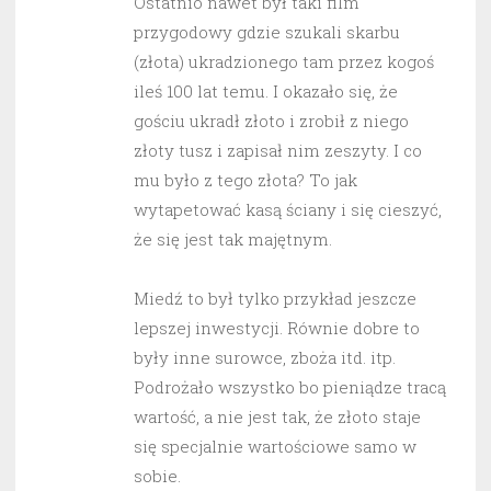
Ostatnio nawet był taki film
przygodowy gdzie szukali skarbu
(złota) ukradzionego tam przez kogoś
ileś 100 lat temu. I okazało się, że
gościu ukradł złoto i zrobił z niego
złoty tusz i zapisał nim zeszyty. I co
mu było z tego złota? To jak
wytapetować kasą ściany i się cieszyć,
że się jest tak majętnym.
Miedź to był tylko przykład jeszcze
lepszej inwestycji. Równie dobre to
były inne surowce, zboża itd. itp.
Podrożało wszystko bo pieniądze tracą
wartość, a nie jest tak, że złoto staje
się specjalnie wartościowe samo w
sobie.