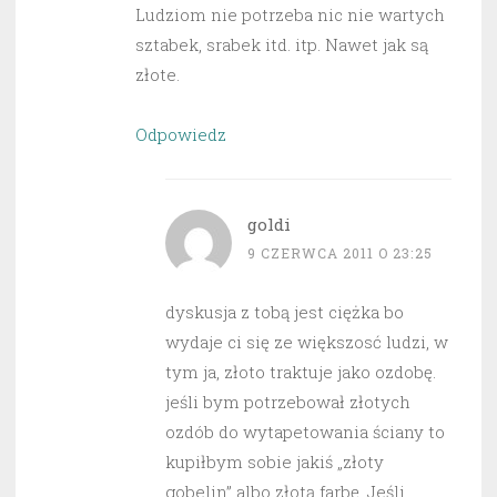
Ludziom nie potrzeba nic nie wartych
sztabek, srabek itd. itp. Nawet jak są
złote.
Odpowiedz
goldi
9 CZERWCA 2011 O 23:25
dyskusja z tobą jest ciężka bo
wydaje ci się ze większosć ludzi, w
tym ja, złoto traktuje jako ozdobę.
jeśli bym potrzebował złotych
ozdób do wytapetowania ściany to
kupiłbym sobie jakiś „złoty
gobelin” albo złotą farbę. Jeśli