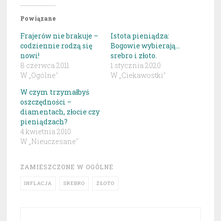
Powiązane
Frajerów nie brakuje –
Istota pieniądza:
codziennie rodzą się
Bogowie wybierają…
nowi!
srebro i złoto.
8 czerwca 2011
1 stycznia 2020
W „Ogólne"
W „Ciekawostki"
W czym trzymałbyś
oszczędności –
diamentach, złocie czy
pieniądzach?
4 kwietnia 2010
W „Nieuczesane"
ZAMIESZCZONE W
OGÓLNE
INFLACJA
SREBRO
ZŁOTO