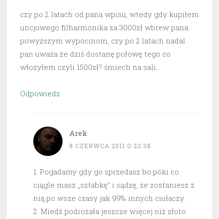
czy po 2 latach od pana wpisu, wtedy gdy kupiłem
uncjowego filharmonika za 3000zł wbrew pana
powyższym wypocinom, czy po 2 latach nadal
pan uważa że dziś dostanę połowę tego co
włożyłem czyli 1500zł? śmiech na sali…
Odpowiedz
Arek
8 CZERWCA 2011 O 23:38
1. Pogadamy gdy go sprzedasz bo póki co
ciągle masz „sztabkę” i sądzę, że zostaniesz z
nią po wsze czasy jak 99% innych ciułaczy.
2. Miedź podrożała jeszcze więcej niż złoto.