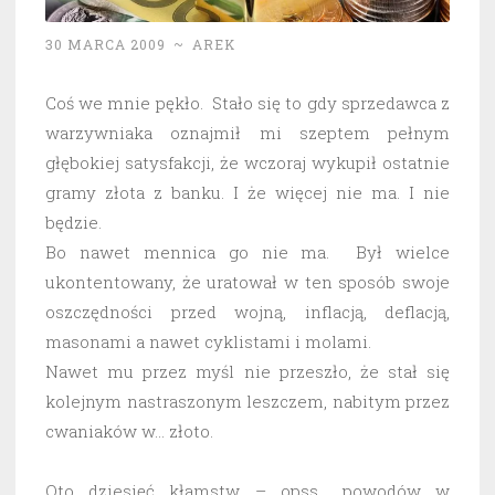
30 MARCA 2009
~
AREK
Coś we mnie pękło. Stało się to gdy sprzedawca z
warzywniaka oznajmił mi szeptem pełnym
głębokiej satysfakcji, że wczoraj wykupił ostatnie
gramy złota z banku. I że więcej nie ma. I nie
będzie.
Bo nawet mennica go nie ma. Był wielce
ukontentowany, że uratował w ten sposób swoje
oszczędności przed wojną, inflacją, deflacją,
masonami a nawet cyklistami i molami.
Nawet mu przez myśl nie przeszło, że stał się
kolejnym nastraszonym leszczem, nabitym przez
cwaniaków w… złoto.
Oto dziesięć kłamstw – opss… powodów w