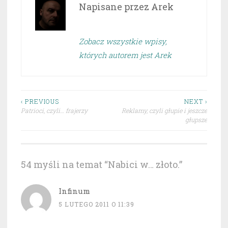
Napisane przez
Arek
Zobacz wszystkie wpisy,
których autorem jest Arek
Nawigacja
‹ PREVIOUS
NEXT ›
Patrioci, czyli… frajerzy
Reklamy, czyli głupie i jeszcze
wpisu
głupsze
54 myśli na temat “
Nabici w… złoto.
”
Infinum
5 LUTEGO 2011 O 11:39