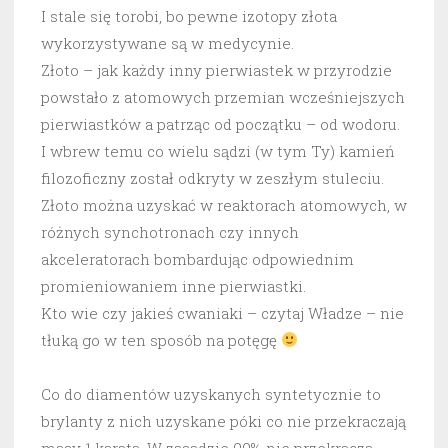
I stale się torobi, bo pewne izotopy złota
wykorzystywane są w medycynie.
Złoto – jak każdy inny pierwiastek w przyrodzie
powstało z atomowych przemian wcześniejszych
pierwiastków a patrząc od początku – od wodoru.
I wbrew temu co wielu sądzi (w tym Ty) kamień
filozoficzny został odkryty w zeszłym stuleciu.
Złoto można uzyskać w reaktorach atomowych, w
różnych synchotronach czy innych
akceleratorach bombardując odpowiednim
promieniowaniem inne pierwiastki.
Kto wie czy jakieś cwaniaki – czytaj Władze – nie
tłuką go w ten sposób na potęgę
Co do diamentów uzyskanych syntetycznie to
brylanty z nich uzyskane póki co nie przekraczają
masy 1 karata. W zasadzie 99% nie przekracza