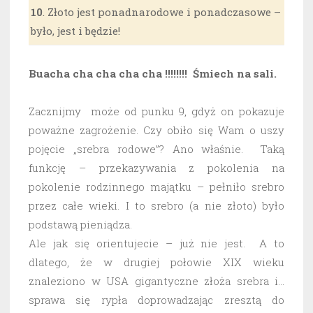
10
. Złoto jest ponadnarodowe i ponadczasowe –
było, jest i będzie!
Buacha cha cha cha cha !!!!!!!! Śmiech na sali.
Zacznijmy może od punku 9, gdyż on pokazuje
poważne zagrożenie. Czy obiło się Wam o uszy
pojęcie „srebra rodowe”? Ano właśnie. Taką
funkcję – przekazywania z pokolenia na
pokolenie rodzinnego majątku – pełniło srebro
przez całe wieki. I to srebro (a nie złoto) było
podstawą pieniądza.
Ale jak się orientujecie – już nie jest. A to
dlatego, że w drugiej połowie XIX wieku
znaleziono w USA gigantyczne złoża srebra i…
sprawa się rypła doprowadzając zresztą do