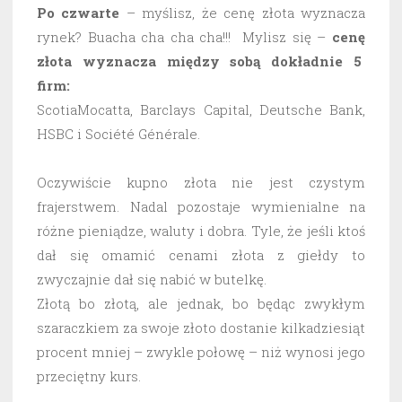
Po czwarte
– myślisz, że cenę złota wyznacza
rynek? Buacha cha cha cha!!! Mylisz się –
cenę
złota wyznacza między sobą dokładnie 5
firm:
ScotiaMocatta, Barclays Capital, Deutsche Bank,
HSBC i Société Générale.
Oczywiście kupno złota nie jest czystym
frajerstwem. Nadal pozostaje wymienialne na
różne pieniądze, waluty i dobra. Tyle, że jeśli ktoś
dał się omamić cenami złota z giełdy to
zwyczajnie dał się nabić w butelkę.
Złotą bo złotą, ale jednak, bo będąc zwykłym
szaraczkiem za swoje złoto dostanie kilkadziesiąt
procent mniej – zwykle połowę – niż wynosi jego
przeciętny kurs.