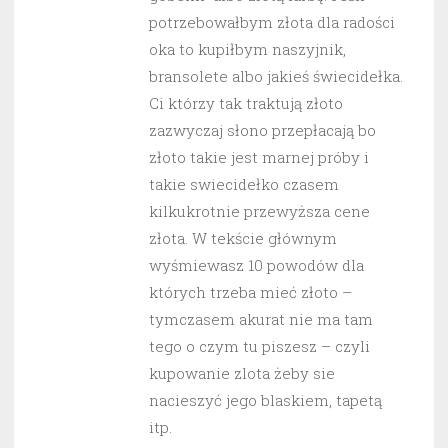
potrzebowałbym złota dla radości
oka to kupiłbym naszyjnik,
bransolete albo jakieś świecidełka.
Ci którzy tak traktują złoto
zazwyczaj słono przepłacają bo
złoto takie jest marnej próby i
takie swiecidełko czasem
kilkukrotnie przewyższa cene
złota. W tekście głównym
wyśmiewasz 10 powodów dla
których trzeba mieć złoto –
tymczasem akurat nie ma tam
tego o czym tu piszesz – czyli
kupowanie zlota żeby sie
nacieszyć jego blaskiem, tapetą
itp.