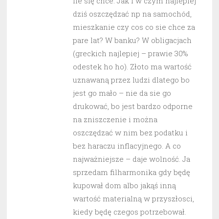
ile się chce. Jak i w czym najlepiej
dziś oszczędzać np na samochód,
mieszkanie czy cos co sie chce za
pare lat? W banku? W obligacjach
(greckich najlepiej – prawie 30%
odestek ho ho). Złoto ma wartość
uznawaną przez ludzi dlatego bo
jest go mało – nie da sie go
drukować, bo jest bardzo odporne
na zniszczenie i można
oszczędzać w nim bez podatku i
bez haraczu inflacyjnego. A co
najważniejsze – daje wolność. Ja
sprzedam filharmonika gdy będę
kupował dom albo jakąś inną
wartość materialną w przyszłosci,
kiedy będę czegos potrzebował.