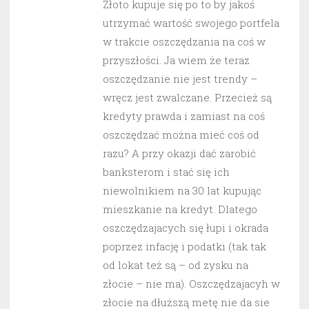
Złoto kupuje się po to by jakoś
utrzymać wartość swojego portfela
w trakcie oszczędzania na coś w
przyszłości. Ja wiem że teraz
oszczędzanie nie jest trendy –
wręcz jest zwalczane. Przecież są
kredyty prawda i zamiast na coś
oszczędzać można mieć coś od
razu? A przy okazji dać zarobić
banksterom i stać się ich
niewolnikiem na 30 lat kupując
mieszkanie na kredyt. Dlatego
oszczędzajacych się łupi i okrada
poprzez infację i podatki (tak tak
od lokat też są – od zysku na
złocie – nie ma). Oszczędzajacyh w
złocie na dłuższą metę nie da sie