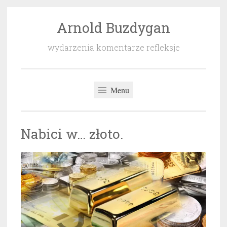
Arnold Buzdygan
Przeskocz
do
wydarzenia komentarze refleksje
treści
Menu
Nabici w… złoto.