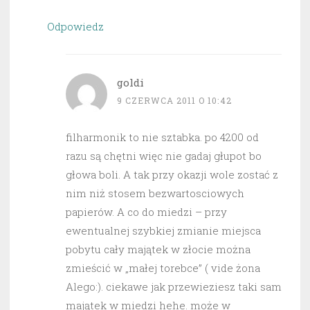
Odpowiedz
goldi
9 CZERWCA 2011 O 10:42
filharmonik to nie sztabka. po 4200 od
razu są chętni więc nie gadaj głupot bo
głowa boli. A tak przy okazji wole zostać z
nim niż stosem bezwartosciowych
papierów. A co do miedzi – przy
ewentualnej szybkiej zmianie miejsca
pobytu cały majątek w złocie można
zmieścić w „małej torebce” ( vide żona
Alego:). ciekawe jak przewieziesz taki sam
majątek w miedzi hehe. może w