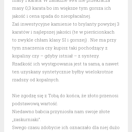
masy 0,3 karata bo im większe tym gorsza ich
jakość i cena spada do nieopłacalnej.
Zaś inwestycyjne kamienie to brylanty powyżej 3
karatów i najlepszej jakości (te w pierścionkach
to zwykle chłam klasy SI i gorszej) . Nie ma przy
tym znaczenia czy kupisz taki pochodzący z
kopaliny czy – gdyby istniał – z syntezy.
Rzadkość ich występowania jest ta sama, a nawet
ten uzyskany syntetycznie byłby wielokrotnie
rzadszy od kopalnych.
Nie zgodzę się z Tobą do końca, że złoto przenosi
podstawową wartość.
Niedawno babcia przyniosła nam swoje złote
„zaskurniaki”.
Swego czasu zdobycie ich oznaczało dla niej dużo