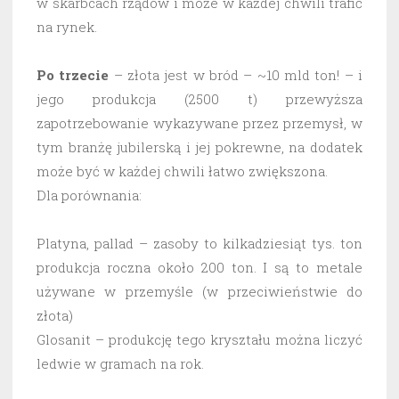
w skarbcach rządów i może w każdej chwili trafić
na rynek.
Po trzecie
– złota jest w bród – ~10 mld ton! – i
jego produkcja (2500 t) przewyższa
zapotrzebowanie wykazywane przez przemysł, w
tym branżę jubilerską i jej pokrewne, na dodatek
może być w każdej chwili łatwo zwiększona.
Dla porównania:
Platyna, pallad – zasoby to kilkadziesiąt tys. ton
produkcja roczna około 200 ton. I są to metale
używane w przemyśle (w przeciwieństwie do
złota)
Glosanit – produkcję tego kryształu można liczyć
ledwie w gramach na rok.