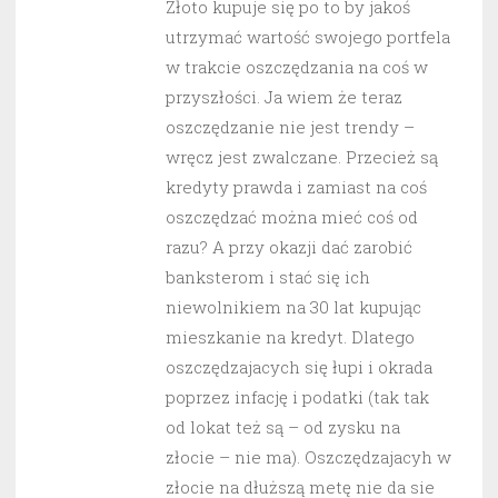
Złoto kupuje się po to by jakoś
utrzymać wartość swojego portfela
w trakcie oszczędzania na coś w
przyszłości. Ja wiem że teraz
oszczędzanie nie jest trendy –
wręcz jest zwalczane. Przecież są
kredyty prawda i zamiast na coś
oszczędzać można mieć coś od
razu? A przy okazji dać zarobić
banksterom i stać się ich
niewolnikiem na 30 lat kupując
mieszkanie na kredyt. Dlatego
oszczędzajacych się łupi i okrada
poprzez infację i podatki (tak tak
od lokat też są – od zysku na
złocie – nie ma). Oszczędzajacyh w
złocie na dłuższą metę nie da sie