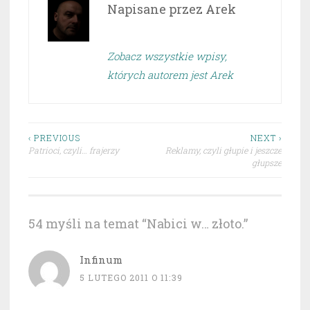
Napisane przez
Arek
Zobacz wszystkie wpisy,
których autorem jest Arek
Nawigacja
‹ PREVIOUS
NEXT ›
Patrioci, czyli… frajerzy
Reklamy, czyli głupie i jeszcze
wpisu
głupsze
54 myśli na temat “
Nabici w… złoto.
”
Infinum
5 LUTEGO 2011 O 11:39