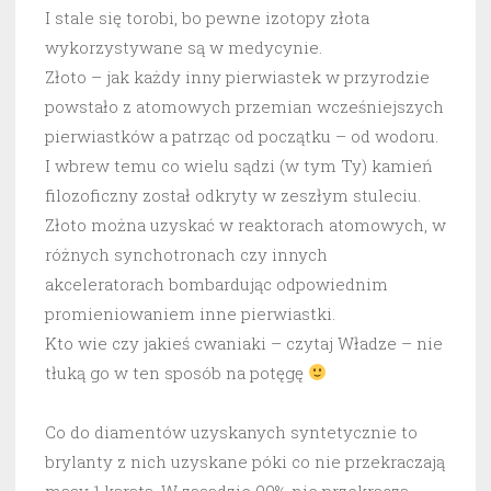
I stale się torobi, bo pewne izotopy złota
wykorzystywane są w medycynie.
Złoto – jak każdy inny pierwiastek w przyrodzie
powstało z atomowych przemian wcześniejszych
pierwiastków a patrząc od początku – od wodoru.
I wbrew temu co wielu sądzi (w tym Ty) kamień
filozoficzny został odkryty w zeszłym stuleciu.
Złoto można uzyskać w reaktorach atomowych, w
różnych synchotronach czy innych
akceleratorach bombardując odpowiednim
promieniowaniem inne pierwiastki.
Kto wie czy jakieś cwaniaki – czytaj Władze – nie
tłuką go w ten sposób na potęgę
Co do diamentów uzyskanych syntetycznie to
brylanty z nich uzyskane póki co nie przekraczają
masy 1 karata. W zasadzie 99% nie przekracza