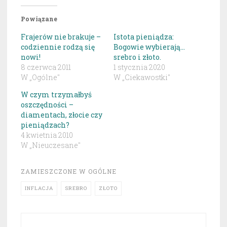
Powiązane
Frajerów nie brakuje –
Istota pieniądza:
codziennie rodzą się
Bogowie wybierają…
nowi!
srebro i złoto.
8 czerwca 2011
1 stycznia 2020
W „Ogólne"
W „Ciekawostki"
W czym trzymałbyś
oszczędności –
diamentach, złocie czy
pieniądzach?
4 kwietnia 2010
W „Nieuczesane"
ZAMIESZCZONE W
OGÓLNE
INFLACJA
SREBRO
ZŁOTO