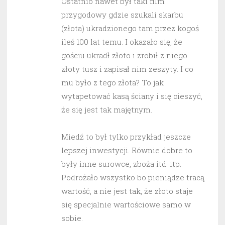
Ostatnio nawet był taki film
przygodowy gdzie szukali skarbu
(złota) ukradzionego tam przez kogoś
ileś 100 lat temu. I okazało się, że
gościu ukradł złoto i zrobił z niego
złoty tusz i zapisał nim zeszyty. I co
mu było z tego złota? To jak
wytapetować kasą ściany i się cieszyć,
że się jest tak majętnym.
Miedź to był tylko przykład jeszcze
lepszej inwestycji. Równie dobre to
były inne surowce, zboża itd. itp.
Podrożało wszystko bo pieniądze tracą
wartość, a nie jest tak, że złoto staje
się specjalnie wartościowe samo w
sobie.