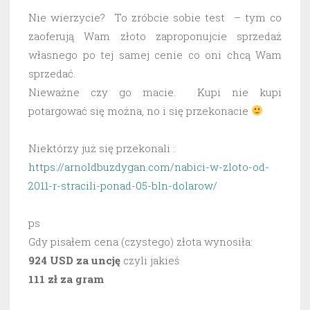
Nie wierzycie? To zróbcie sobie test – tym co
zaoferują Wam złoto zaproponujcie sprzedaż
własnego po tej samej cenie co oni chcą Wam
sprzedać.
Nieważne czy go macie. Kupi nie kupi
potargować się można, no i się przekonacie
Niektórzy już się przekonali :
https://arnoldbuzdygan.com/nabici-w-zloto-od-
2011-r-stracili-ponad-05-bln-dolarow/
ps
Gdy pisałem cena (czystego) złota wynosiła:
924 USD za uncję
czyli jakieś
111 zł za gram