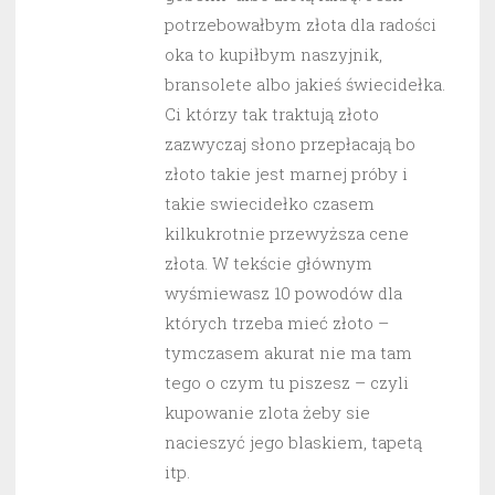
potrzebowałbym złota dla radości
oka to kupiłbym naszyjnik,
bransolete albo jakieś świecidełka.
Ci którzy tak traktują złoto
zazwyczaj słono przepłacają bo
złoto takie jest marnej próby i
takie swiecidełko czasem
kilkukrotnie przewyższa cene
złota. W tekście głównym
wyśmiewasz 10 powodów dla
których trzeba mieć złoto –
tymczasem akurat nie ma tam
tego o czym tu piszesz – czyli
kupowanie zlota żeby sie
nacieszyć jego blaskiem, tapetą
itp.