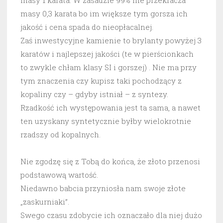
masy 0,3 karata bo im większe tym gorsza ich
jakość i cena spada do nieopłacalnej.
Zaś inwestycyjne kamienie to brylanty powyżej 3
karatów i najlepszej jakości (te w pierścionkach
to zwykle chłam klasy SI i gorszej) . Nie ma przy
tym znaczenia czy kupisz taki pochodzący z
kopaliny czy – gdyby istniał – z syntezy.
Rzadkość ich występowania jest ta sama, a nawet
ten uzyskany syntetycznie byłby wielokrotnie
rzadszy od kopalnych.
Nie zgodzę się z Tobą do końca, że złoto przenosi
podstawową wartość.
Niedawno babcia przyniosła nam swoje złote
„zaskurniaki”.
Swego czasu zdobycie ich oznaczało dla niej dużo