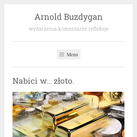
Arnold Buzdygan
Przeskocz
do
wydarzenia komentarze refleksje
treści
Menu
Nabici w… złoto.