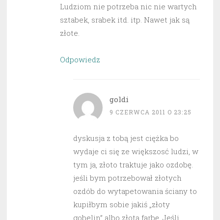
Ludziom nie potrzeba nic nie wartych
sztabek, srabek itd. itp. Nawet jak są
złote.
Odpowiedz
goldi
9 CZERWCA 2011 O 23:25
dyskusja z tobą jest ciężka bo
wydaje ci się ze większosć ludzi, w
tym ja, złoto traktuje jako ozdobę.
jeśli bym potrzebował złotych
ozdób do wytapetowania ściany to
kupiłbym sobie jakiś „złoty
gobelin” albo złotą farbę. Jeśli