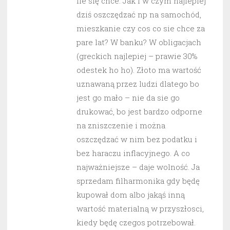
ile się chce. Jak i w czym najlepiej
dziś oszczędzać np na samochód,
mieszkanie czy cos co sie chce za
pare lat? W banku? W obligacjach
(greckich najlepiej – prawie 30%
odestek ho ho). Złoto ma wartość
uznawaną przez ludzi dlatego bo
jest go mało – nie da sie go
drukować, bo jest bardzo odporne
na zniszczenie i można
oszczędzać w nim bez podatku i
bez haraczu inflacyjnego. A co
najważniejsze – daje wolność. Ja
sprzedam filharmonika gdy będę
kupował dom albo jakąś inną
wartość materialną w przyszłosci,
kiedy będę czegos potrzebował.