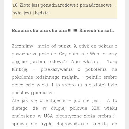
10
. Złoto jest ponadnarodowe i ponadczasowe –
było, jest i będzie!
Buacha cha cha cha cha !!!!!!!! Śmiech na sali.
Zacznijmy może od punku 9, gdyż on pokazuje
poważne zagrożenie. Czy obiło się Wam o uszy
pojęcie „srebra rodowe”? Ano właśnie. Taką
funkcję – przekazywania z pokolenia na
pokolenie rodzinnego majątku – pełniło srebro
przez całe wieki. I to srebro (a nie złoto) było
podstawą pieniądza.
Ale jak się orientujecie – już nie jest. A to
dlatego, że w drugiej połowie XIX wieku
znaleziono w USA gigantyczne złoża srebra i…
sprawa się rypła doprowadzając zresztą do