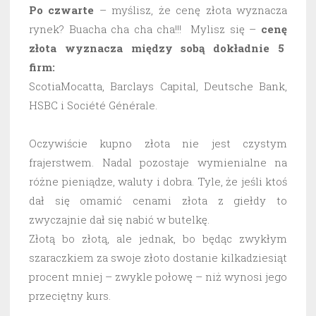
Po czwarte
– myślisz, że cenę złota wyznacza
rynek? Buacha cha cha cha!!! Mylisz się –
cenę
złota wyznacza między sobą dokładnie 5
firm:
ScotiaMocatta, Barclays Capital, Deutsche Bank,
HSBC i Société Générale.
Oczywiście kupno złota nie jest czystym
frajerstwem. Nadal pozostaje wymienialne na
różne pieniądze, waluty i dobra. Tyle, że jeśli ktoś
dał się omamić cenami złota z giełdy to
zwyczajnie dał się nabić w butelkę.
Złotą bo złotą, ale jednak, bo będąc zwykłym
szaraczkiem za swoje złoto dostanie kilkadziesiąt
procent mniej – zwykle połowę – niż wynosi jego
przeciętny kurs.