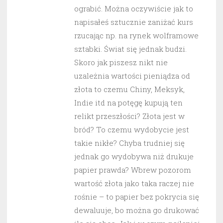
ograbić. Można oczywiście jak to
napisałeś sztucznie zaniżać kurs
rzucając np. na rynek wolframowe
sztabki. Świat się jednak budzi.
Skoro jak piszesz nikt nie
uzależnia wartości pieniądza od
złota to czemu Chiny, Meksyk,
Indie itd na potęgę kupują ten
relikt przeszłości? Złota jest w
bród? To czemu wydobycie jest
takie nikłe? Chyba trudniej się
jednak go wydobywa niż drukuje
papier prawda? Wbrew pozorom
wartość złota jako taka raczej nie
rośnie – to papier bez pokrycia się
dewaluuje, bo można go drukować