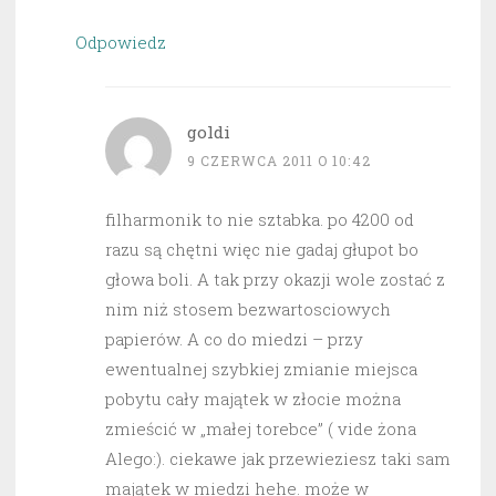
Odpowiedz
goldi
9 CZERWCA 2011 O 10:42
filharmonik to nie sztabka. po 4200 od
razu są chętni więc nie gadaj głupot bo
głowa boli. A tak przy okazji wole zostać z
nim niż stosem bezwartosciowych
papierów. A co do miedzi – przy
ewentualnej szybkiej zmianie miejsca
pobytu cały majątek w złocie można
zmieścić w „małej torebce” ( vide żona
Alego:). ciekawe jak przewieziesz taki sam
majątek w miedzi hehe. może w