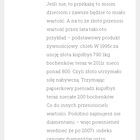
Jeśli nie, to przekażę to moim
dzieciom i zawsze będzie to miało
wartość. A na to że złoto przenosi
wartość przez lata taki oto
przykład – podstawowy produkt
żywnościowy: chleb W 1995r za
uncję złota kupiłbyś 790 1kg
bochenków, teraz w 2011r. nieco
ponad 800. Czyli złoto utrzymało
siłę nabywczą. Trzymając
papierkowy pieniadz kupiłbyś
teraz niecałe 200 bochenków.
Co do innych przenosicieli
wartości. Podobno zajmujesz sie
diamentami – więc powinieneś
wiedzieć ze po 2007r. indeks
cenowy diamentów ostro