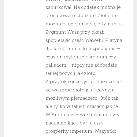
zanurkował. Na dodatek można je
produkować sztucznie. Złota nie
mozna – przekonał się o tym m.in.
Zygmunt Waza przy okazji
spopielajac część Wawelu. Platyna
dla laika trudna do rozpoznania –
czasem mylona ze srebrem czy
palladem – nigdy nie zdobędzie
takiej pozycji jak zloto.
A przy okazji zebyś sie nie czepiał
że wg mnie złoto jest jedynym
możliwym pieniadzem. Otóż tak,
ale tylko w takich czasach jak te.
W Anglii przez wieki walutą były
nacinane kije i był to czas
prosperity imperium. Wszystko