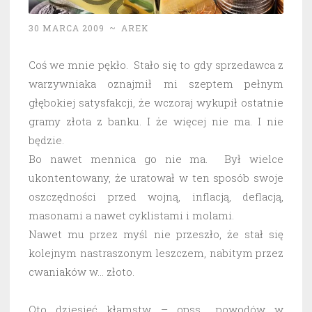
30 MARCA 2009
~
AREK
Coś we mnie pękło. Stało się to gdy sprzedawca z
warzywniaka oznajmił mi szeptem pełnym
głębokiej satysfakcji, że wczoraj wykupił ostatnie
gramy złota z banku. I że więcej nie ma. I nie
będzie.
Bo nawet mennica go nie ma. Był wielce
ukontentowany, że uratował w ten sposób swoje
oszczędności przed wojną, inflacją, deflacją,
masonami a nawet cyklistami i molami.
Nawet mu przez myśl nie przeszło, że stał się
kolejnym nastraszonym leszczem, nabitym przez
cwaniaków w… złoto.
Oto dziesięć kłamstw – opss… powodów w