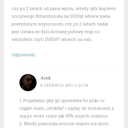
czy po 2 latach od pana wpisu, wtedy gdy kupiłem
uncjowego filharmonika za 3000zł wbrew pana
powyższym wypocinom, czy po 2 latach nadal
pan uważa że dziś dostanę połowę tego co
włożyłem czyli 1500zł? śmiech na sali…
Odpowiedz
Arek
8 CZERWCA 2011 O 23:38
1. Pogadamy gdy go sprzedasz bo póki co
ciągle masz „sztabkę” i sądzę, że zostaniesz z
nią po wsze czasy jak 99% innych ciułaczy.
2. Miedź podrożała jeszcze więcej niż złoto.