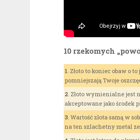
10 rzekomych „powod
1
. Złoto to koniec obaw o t
pomniejszają Twoje oszczę
2
. Złoto wymienialne jest
akceptowane jako środek pł
3
. Wartość złota samą w s
na ten szlachetny metal z