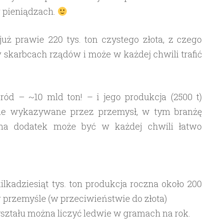
w pieniądzach.
ż prawie 220 tys. ton czystego złota, z czego
w skarbcach rządów i może w każdej chwili trafić
ród – ~10 mld ton! – i jego produkcja (2500 t)
ie wykazywane przez przemysł, w tym branżę
, na dodatek może być w każdej chwili łatwo
kilkadziesiąt tys. ton produkcja roczna około 200
w przemyśle (w przeciwieństwie do złota)
yształu można liczyć ledwie w gramach na rok.