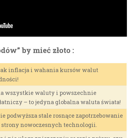
ów” by mieć złoto :
o jak inflacja i wahania kursów walut
dności!
 na wszystkie waluty i powszechnie
atniczy – to jedyna globalna waluta świata!
obie podwyższa stale rosnące zapotrzebowanie
e strony nowoczesnych technologii.