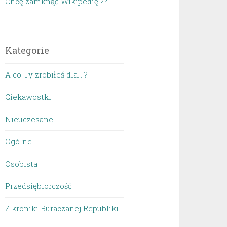
Chcę zamknąć Wikipedię ??
Kategorie
A co Ty zrobiłeś dla… ?
Ciekawostki
Nieuczesane
Ogólne
Osobista
Przedsiębiorczość
Z kroniki Buraczanej Republiki