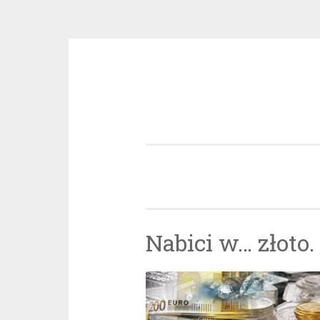
Przeskocz
do
treści
Nabici w… złoto.