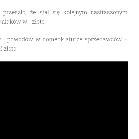
przeszło, że stał się kolejnym nastraszonym
aniaków w… złoto.
pss… powodów w nomenklaturze sprzedawców –
 złoto: