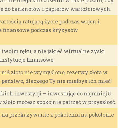
cia i nie ulega zniszczeniu w razie pożaru, czy
e do banknotów i papierów wartościowych.
 wartością ratującą życie podczas wojen i
e finansowe podczas kryzysów
w twoim ręku, a nie jakieś wirtualne zyski
instytucje finansowe.
o niż złoto nie wymyślono, rezerwy złota w
 państwo, dlaczego Ty nie miałbyś ich mieć!
lkich inwestycji – inwestując co najmniej 5-
 złoto możesz spokojnie patrzeć w przyszłość.
ób na przekazywanie z pokolenia na pokolenie