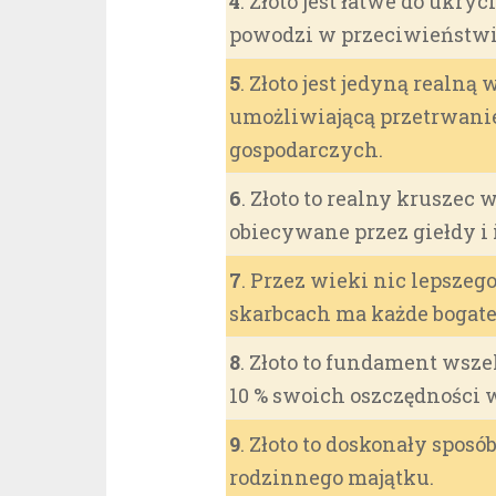
4
. Złoto jest łatwe do ukry
powodzi w przeciwieństwi
5
. Złoto jest jedyną realną
umożliwiającą przetrwani
gospodarczych.
6
. Złoto to realny kruszec 
obiecywane przez giełdy i 
7
. Przez wieki nic lepszeg
skarbcach ma każde bogate
8
. Złoto to fundament wsze
10 % swoich oszczędności w
9
. Złoto to doskonały spos
rodzinnego majątku.