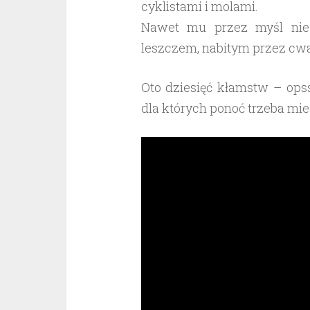
cyklistami i molami.
Nawet mu przez myśl nie 
leszczem, nabitym przez cw
Oto dziesięć kłamstw – o
dla których ponoć trzeba mieć