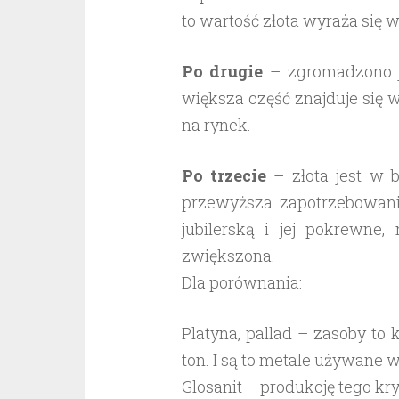
to wartość złota wyraża się 
Po drugie
– zgromadzono ju
większa część znajduje się 
na rynek.
Po trzecie
– złota jest w b
przewyższa zapotrzebowan
jubilerską i jej pokrewne
zwiększona.
Dla porównania:
Platyna, pallad – zasoby to 
ton. I są to metale używane 
Glosanit – produkcję tego kr