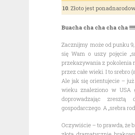
10
. Złoto jest ponadnarodow
Buacha cha cha cha cha !!!!!
Zacznijmy może od punku 9, 
się Wam o uszy pojęcie „
przekazywania z pokolenia n
przez całe wieki. I to srebro 
Ale jak się orientujecie – ju
wieku znaleziono w USA g
doprowadzając zresztą 
gospodarczego. A „srebra ro
Oczywiście – to prawda, że 
złota dramatycznie brakowa