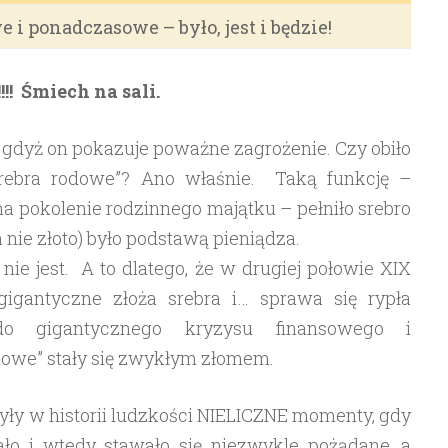
e i ponadczasowe – było, jest i będzie!
!!! Śmiech na sali.
gdyż on pokazuje poważne zagrożenie. Czy obiło
srebra rodowe”? Ano właśnie. Taką funkcję –
a pokolenie rodzinnego majątku – pełniło srebro
(a nie złoto) było podstawą pieniądza.
ż nie jest. A to dlatego, że w drugiej połowie XIX
igantyczne złoża srebra i… sprawa się rypła
do gigantycznego kryzysu finansowego i
dowe” stały się zwykłym złomem.
były w historii ludzkości NIELICZNE momenty, gdy
ło i wtedy stawało się niezwykle pożądane, a