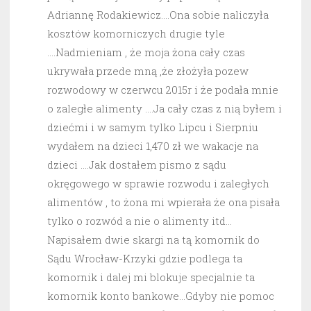
Adriannę Rodakiewicz….Ona sobie naliczyła
kosztów komorniczych drugie tyle
….Nadmieniam , że moja żona cały czas
ukrywała przede mną ,że złożyła pozew
rozwodowy w czerwcu 2015r i że podała mnie
o zaległe alimenty ….Ja cały czas z nią byłem i
dziećmi i w samym tylko Lipcu i Sierpniu
wydałem na dzieci 1,470 zł we wakacje na
dzieci ….Jak dostałem pismo z sądu
okręgowego w sprawie rozwodu i zaległych
alimentów , to żona mi wpierała że ona pisała
tylko o rozwód a nie o alimenty itd…
Napisałem dwie skargi na tą komornik do
Sądu Wrocław-Krzyki gdzie podlega ta
komornik i dalej mi blokuje specjalnie ta
komornik konto bankowe…Gdyby nie pomoc