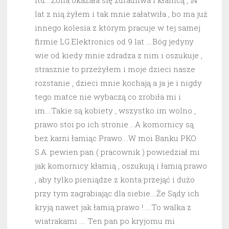
itd….Żona okazała się zdradliwa i kłamcą , 14
lat z nią żyłem i tak mnie załatwiła , bo ma już
innego kolesia z którym pracuje w tej samej
firmie LG.Elektronics od 9 lat ….Bóg jedyny
wie od kiedy mnie zdradza z nim i oszukuje ,
strasznie to przeżyłem i moje dzieci nasze
rozstanie , dzieci mnie kochają a ja je i nigdy
tego matce nie wybaczą co zrobiła mi i
im….Takie są kobiety , wszystko im wolno ,
prawo stoi po ich stronie …A komornicy są
bez karni łamiąc Prawo….W moi Banku PKO
S.A. pewien pan ( pracownik ) powiedział mi
jak komornicy kłamią , oszukują i łamią prawo
, aby tylko pieniądze z konta przejąć i dużo
przy tym zagrabiając dla siebie….Że Sądy ich
kryją nawet jak łamią prawo ! ….To walka z
wiatrakami …. Ten pan po kryjomu mi