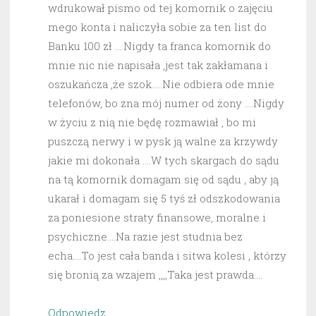
wdrukował pismo od tej komornik o zajęciu
mego konta i naliczyła sobie za ten list do
Banku 100 zł ….Nigdy ta franca komornik do
mnie nic nie napisała ,jest tak zakłamana i
oszukańcza ,że szok…..Nie odbiera ode mnie
telefonów, bo zna mój numer od żony ….Nigdy
w życiu z nią nie będę rozmawiał , bo mi
puszczą nerwy i w pysk ją walne za krzywdy
jakie mi dokonała ….W tych skargach do sądu
na tą komornik domagam się od sądu , aby ją
ukarał i domagam się 5 tyś zł odszkodowania
za poniesione straty finansowe, moralne i
psychiczne….Na razie jest studnia bez
echa….To jest cała banda i sitwa kolesi , którzy
się bronią za wzajem ,,,,Taka jest prawda….
Odpowiedz