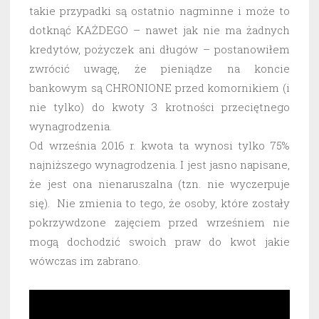
takie przypadki są ostatnio nagminne i może to
dotknąć KAŻDEGO – nawet jak nie ma żadnych
kredytów, pożyczek ani długów – postanowiłem
zwrócić uwagę, że pieniądze na koncie
bankowym są CHRONIONE przed komornikiem (i
nie tylko) do kwoty 3 krotności przeciętnego
wynagrodzenia.
Od września 2016 r. kwota ta wynosi tylko 75%
najniższego wynagrodzenia. I jest jasno napisane,
że jest ona nienaruszalna (tzn. nie wyczerpuje
się). Nie zmienia to tego, że osoby, które zostały
pokrzywdzone zajęciem przed wrześniem nie
mogą dochodzić swoich praw do kwot jakie
wówczas im zabrano.