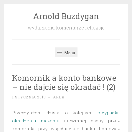
Arnold Buzdygan
Przeskocz
do
wydarzenia komentarze refleksje
treści
Menu
Komornik a konto bankowe
– nie dajcie się okradać ! (2)
1 STYCZNIA 2013
~
AREK
Przeczytałem dzisiaj o kolejnym
przypadku
okradzenia niczemu
niewinnej osoby przez
komornika przy współudziale banku. Ponieważ