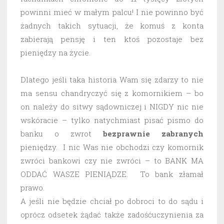
powinni mieć w małym palcu! I nie powinno być
żadnych takich sytuacji, że komuś z konta
zabierają pensję i ten ktoś pozostaje bez
pieniędzy na życie.
Dlatego jeśli taka historia Wam się zdarzy to nie
ma sensu chandryczyć się z komornikiem – bo
on należy do sitwy sądowniczej i NIGDY nic nie
wskóracie – tylko natychmiast pisać pismo do
banku o zwrot
bezprawnie
zabranych
pieniędzy. I nic Was nie obchodzi czy komornik
zwróci bankowi czy nie zwróci – to BANK MA
ODDAĆ WASZE PIENIĄDZE. To bank złamał
prawo.
A jeśli nie będzie chciał po dobroci to do sądu i
oprócz odsetek żądać także zadośćuczynienia za