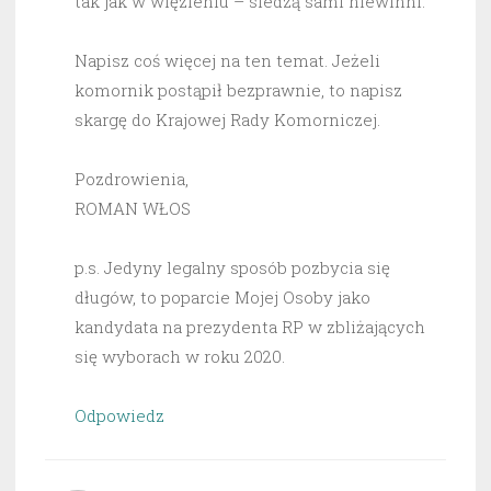
tak jak w więzieniu – siedzą sami niewinni.
Napisz coś więcej na ten temat. Jeżeli
komornik postąpił bezprawnie, to napisz
skargę do Krajowej Rady Komorniczej.
Pozdrowienia,
ROMAN WŁOS
p.s. Jedyny legalny sposób pozbycia się
długów, to poparcie Mojej Osoby jako
kandydata na prezydenta RP w zbliżających
się wyborach w roku 2020.
Odpowiedz