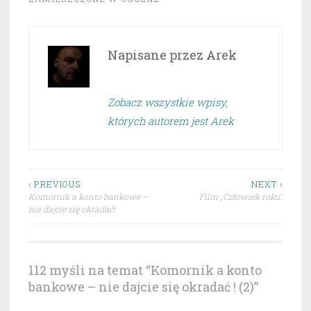
Napisane przez
Arek
Zobacz wszystkie wpisy,
których autorem jest Arek
Nawigacja
‹ PREVIOUS
NEXT ›
Komornik a konto bankowe –
Film „Człowiek roku”
wpisu
nie dajcie się okradać!
112 myśli na temat “
Komornik a konto
bankowe – nie dajcie się okradać ! (2)
”