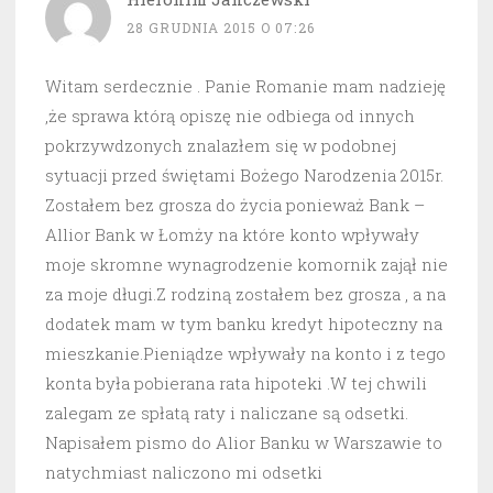
28 GRUDNIA 2015 O 07:26
Witam serdecznie . Panie Romanie mam nadzieję
,że sprawa którą opiszę nie odbiega od innych
pokrzywdzonych znalazłem się w podobnej
sytuacji przed świętami Bożego Narodzenia 2015r.
Zostałem bez grosza do życia ponieważ Bank –
Allior Bank w Łomży na które konto wpływały
moje skromne wynagrodzenie komornik zajął nie
za moje długi.Z rodziną zostałem bez grosza , a na
dodatek mam w tym banku kredyt hipoteczny na
mieszkanie.Pieniądze wpływały na konto i z tego
konta była pobierana rata hipoteki .W tej chwili
zalegam ze spłatą raty i naliczane są odsetki.
Napisałem pismo do Alior Banku w Warszawie to
natychmiast naliczono mi odsetki