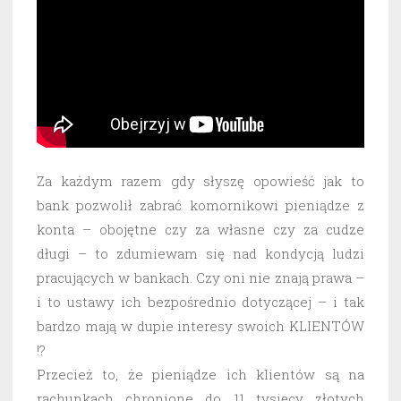
Za każdym razem gdy słyszę opowieść jak to
bank pozwolił zabrać komornikowi pieniądze z
konta – obojętne czy za własne czy za cudze
długi – to zdumiewam się nad kondycją ludzi
pracujących w bankach. Czy oni nie znają prawa –
i to ustawy ich bezpośrednio dotyczącej – i tak
bardzo mają w dupie interesy swoich KLIENTÓW
!?
Przecież to, że pieniądze ich klientów są na
rachunkach chronione do 11 tysięcy złotych