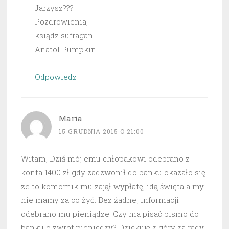
Jarzysz???
Pozdrowienia,
ksiądz sufragan
Anatol Pumpkin
Odpowiedz
Maria
15 GRUDNIA 2015 O 21:00
Witam, Dziś mój emu chłopakowi odebrano z
konta 1400 zł gdy zadzwonił do banku okazało się
ze to komornik mu zajął wypłatę, idą święta a my
nie mamy za co żyć. Bez żadnej informacji
odebrano mu pieniądze. Czy ma pisać pismo do
banku o zwrot pieniędzy? Dziękuję z góry za rady