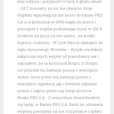
mej rodziny i przyjaciół to bym z głodu umarł
….Od 7 miesięcy za nic nie płacę bo moje
wypłaty wpływają na me konto do banku PKO
S,A a ta komornik w 100% zajęła mi konto i
pieniądze z wypłat pozbawiając mnie w 100 %
środków na życie na me opłaty , na środki
higieny osobistej …W tych dwóch skargach do
sądu rejonowego Wrocław – Krzyki wysłałem
załączniki mych wypłat od pracodawcy jak i
napisałem ,że ta komornik Bogini z Olimpu
nie przysłał mi żadnego pisma o wszczęciu
wobec mnie przez nią żadnego pisma o
wszczęciu egzekucji jak i również żadnego
pisma o zajęciu przez nią mego konta w
Bnaku PKO S.A… O wszystkim dowiedziałem
się będąc w Banku PKO S.A .Bank mi odmawia
wypłaty pieniędzy na me utrzymanie i opłaty