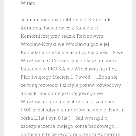
Witam …
Ja mam podobny problem z P. Komornik
Adrianną Rodakiewicz z Kancelarii
Komorniczej przy sądzie Rejonowym
Wrocław-Krzyki we Wrocławiu gdzie jej
Kancelaria mieści się na ulicy Łączności 18 we
Wrocławiu…Od 7 miesięcy blokuje mi konto
Bankowe w PKO S.A we Wrocławiu na ulicy
Plac świętego Macieja 1…Powód ……..Żona się
ze mną rozwodzi i złożyła pozew rozwodowy
do Sądu Rodzinnego Okręgowego we
Wrocławiu i tam napisała że ja jej zalegam
1,600 zł zaległych alimentów na dwoje dzieci (
córka 11 lat i syn 8 lat ) ….Sąd wystąpił o
zabezpieczenie mojego konta bankowego i
potrącenie tejże kwoty poprzez tą Komornik