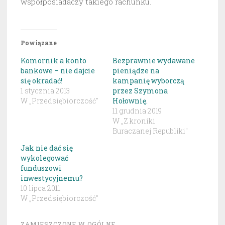
współposiadaczy takiego rachunku.
Powiązane
Komornik a konto
Bezprawnie wydawane
bankowe – nie dajcie
pieniądze na
się okradać!
kampanię wyborczą
1 stycznia 2013
przez Szymona
W „Przedsiębiorczość"
Hołownię.
11 grudnia 2019
W „Z kroniki
Buraczanej Republiki"
Jak nie dać się
wykolegować
funduszowi
inwestycyjnemu?
10 lipca 2011
W „Przedsiębiorczość"
ZAMIESZCZONE W
OGÓLNE