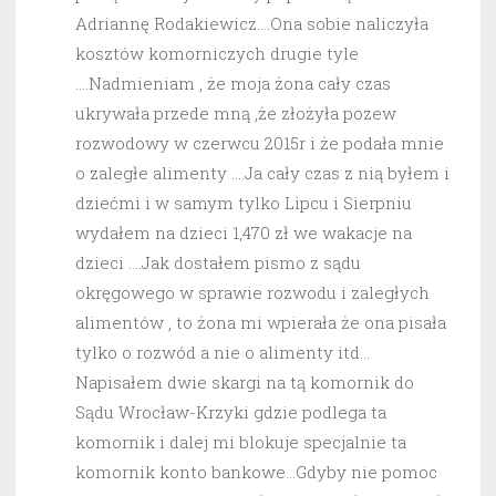
Adriannę Rodakiewicz….Ona sobie naliczyła
kosztów komorniczych drugie tyle
….Nadmieniam , że moja żona cały czas
ukrywała przede mną ,że złożyła pozew
rozwodowy w czerwcu 2015r i że podała mnie
o zaległe alimenty ….Ja cały czas z nią byłem i
dziećmi i w samym tylko Lipcu i Sierpniu
wydałem na dzieci 1,470 zł we wakacje na
dzieci ….Jak dostałem pismo z sądu
okręgowego w sprawie rozwodu i zaległych
alimentów , to żona mi wpierała że ona pisała
tylko o rozwód a nie o alimenty itd…
Napisałem dwie skargi na tą komornik do
Sądu Wrocław-Krzyki gdzie podlega ta
komornik i dalej mi blokuje specjalnie ta
komornik konto bankowe…Gdyby nie pomoc