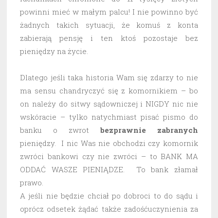
powinni mieć w małym palcu! I nie powinno być
żadnych takich sytuacji, że komuś z konta
zabierają pensję i ten ktoś pozostaje bez
pieniędzy na życie.
Dlatego jeśli taka historia Wam się zdarzy to nie
ma sensu chandryczyć się z komornikiem – bo
on należy do sitwy sądowniczej i NIGDY nic nie
wskóracie – tylko natychmiast pisać pismo do
banku o zwrot
bezprawnie
zabranych
pieniędzy. I nic Was nie obchodzi czy komornik
zwróci bankowi czy nie zwróci – to BANK MA
ODDAĆ WASZE PIENIĄDZE. To bank złamał
prawo.
A jeśli nie będzie chciał po dobroci to do sądu i
oprócz odsetek żądać także zadośćuczynienia za