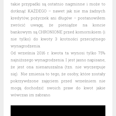
takie przypadki są ostatnio nagminne i może to
dotknąć KAŻDEGO – nawet jak nie ma żadnych
kredytów, pożyczek ani długów – postanowiłem
zwrócić uwagę, że pieniądze na koncie
bankowym są CHRONIONE przed komornikiem (i
nie tylko) do kwoty 3 krotności przeciętnego
wynagrodzenia.
Od września 2016 r. kwota ta wynosi tylko 75%
najniższego wynagrodzenia. I jest jasno napisane,
że jest ona nienaruszalna (tzn. nie wyczerpuje
się). Nie zmienia to tego, że osoby, które zostały
pokrzywdzone zajęciem przed wrześniem nie
mogą dochodzić swoich praw do kwot jakie
wówczas im zabrano.