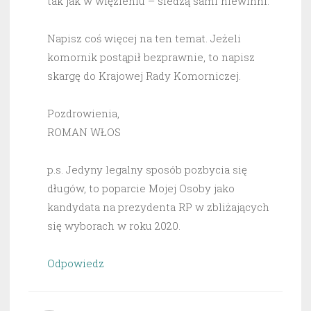
tak jak w więzieniu – siedzą sami niewinni.
Napisz coś więcej na ten temat. Jeżeli
komornik postąpił bezprawnie, to napisz
skargę do Krajowej Rady Komorniczej.
Pozdrowienia,
ROMAN WŁOS
p.s. Jedyny legalny sposób pozbycia się
długów, to poparcie Mojej Osoby jako
kandydata na prezydenta RP w zbliżających
się wyborach w roku 2020.
Odpowiedz