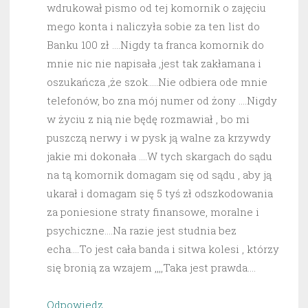
wdrukował pismo od tej komornik o zajęciu
mego konta i naliczyła sobie za ten list do
Banku 100 zł ….Nigdy ta franca komornik do
mnie nic nie napisała ,jest tak zakłamana i
oszukańcza ,że szok…..Nie odbiera ode mnie
telefonów, bo zna mój numer od żony ….Nigdy
w życiu z nią nie będę rozmawiał , bo mi
puszczą nerwy i w pysk ją walne za krzywdy
jakie mi dokonała ….W tych skargach do sądu
na tą komornik domagam się od sądu , aby ją
ukarał i domagam się 5 tyś zł odszkodowania
za poniesione straty finansowe, moralne i
psychiczne….Na razie jest studnia bez
echa….To jest cała banda i sitwa kolesi , którzy
się bronią za wzajem ,,,,Taka jest prawda….
Odpowiedz