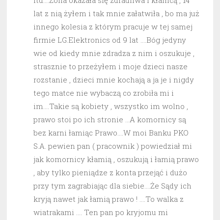
itd….Żona okazała się zdradliwa i kłamcą , 14
lat z nią żyłem i tak mnie załatwiła , bo ma już
innego kolesia z którym pracuje w tej samej
firmie LG.Elektronics od 9 lat ….Bóg jedyny
wie od kiedy mnie zdradza z nim i oszukuje ,
strasznie to przeżyłem i moje dzieci nasze
rozstanie , dzieci mnie kochają a ja je i nigdy
tego matce nie wybaczą co zrobiła mi i
im….Takie są kobiety , wszystko im wolno ,
prawo stoi po ich stronie …A komornicy są
bez karni łamiąc Prawo….W moi Banku PKO
S.A. pewien pan ( pracownik ) powiedział mi
jak komornicy kłamią , oszukują i łamią prawo
, aby tylko pieniądze z konta przejąć i dużo
przy tym zagrabiając dla siebie….Że Sądy ich
kryją nawet jak łamią prawo ! ….To walka z
wiatrakami …. Ten pan po kryjomu mi