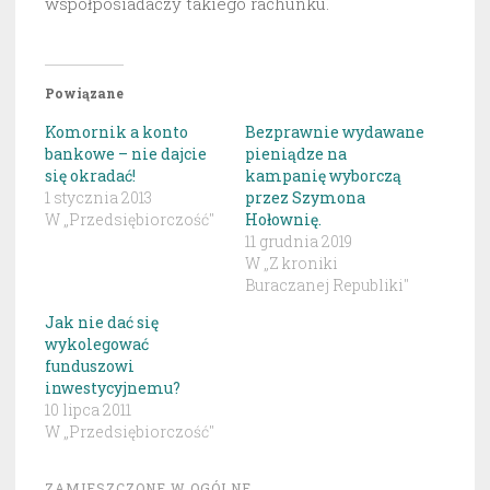
współposiadaczy takiego rachunku.
Powiązane
Komornik a konto
Bezprawnie wydawane
bankowe – nie dajcie
pieniądze na
się okradać!
kampanię wyborczą
1 stycznia 2013
przez Szymona
W „Przedsiębiorczość"
Hołownię.
11 grudnia 2019
W „Z kroniki
Buraczanej Republiki"
Jak nie dać się
wykolegować
funduszowi
inwestycyjnemu?
10 lipca 2011
W „Przedsiębiorczość"
ZAMIESZCZONE W
OGÓLNE