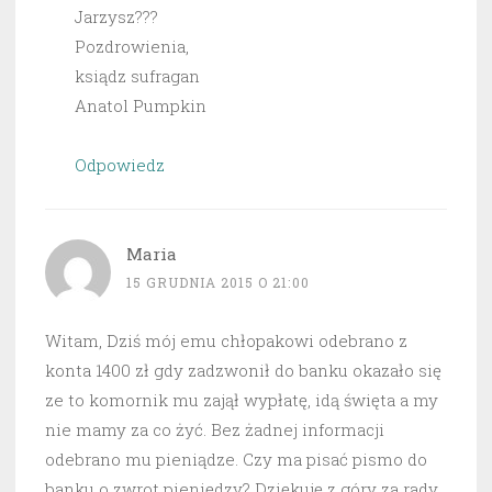
Jarzysz???
Pozdrowienia,
ksiądz sufragan
Anatol Pumpkin
Odpowiedz
Maria
15 GRUDNIA 2015 O 21:00
Witam, Dziś mój emu chłopakowi odebrano z
konta 1400 zł gdy zadzwonił do banku okazało się
ze to komornik mu zajął wypłatę, idą święta a my
nie mamy za co żyć. Bez żadnej informacji
odebrano mu pieniądze. Czy ma pisać pismo do
banku o zwrot pieniędzy? Dziękuję z góry za rady