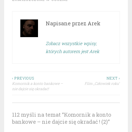
Napisane przez
Arek
Zobacz wszystkie wpisy,
których autorem jest Arek
Nawigacja
‹ PREVIOUS
NEXT ›
Komornik a konto bankowe –
Film „Człowiek roku”
wpisu
nie dajcie się okradać!
112 myśli na temat “
Komornik a konto
bankowe – nie dajcie się okradać ! (2)
”