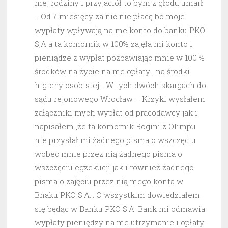
mej rodziny i przyjaciół to bym z głodu umarł
….Od 7 miesięcy za nic nie płacę bo moje
wypłaty wpływają na me konto do banku PKO
S,A a ta komornik w 100% zajęła mi konto i
pieniądze z wypłat pozbawiając mnie w 100 %
środków na życie na me opłaty , na środki
higieny osobistej …W tych dwóch skargach do
sądu rejonowego Wrocław – Krzyki wysłałem
załączniki mych wypłat od pracodawcy jak i
napisałem ,że ta komornik Bogini z Olimpu
nie przysłał mi żadnego pisma o wszczęciu
wobec mnie przez nią żadnego pisma o
wszczęciu egzekucji jak i również żadnego
pisma o zajęciu przez nią mego konta w
Bnaku PKO S.A… O wszystkim dowiedziałem
się będąc w Banku PKO S.A .Bank mi odmawia
wypłaty pieniędzy na me utrzymanie i opłaty