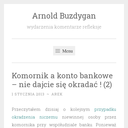
Arnold Buzdygan
Przeskocz
do
wydarzenia komentarze refleksje
treści
Menu
Komornik a konto bankowe
– nie dajcie się okradać ! (2)
1 STYCZNIA 2013
~
AREK
Przeczytałem dzisiaj o kolejnym
przypadku
okradzenia niczemu
niewinnej osoby przez
komornika przy współudziale banku. Ponieważ