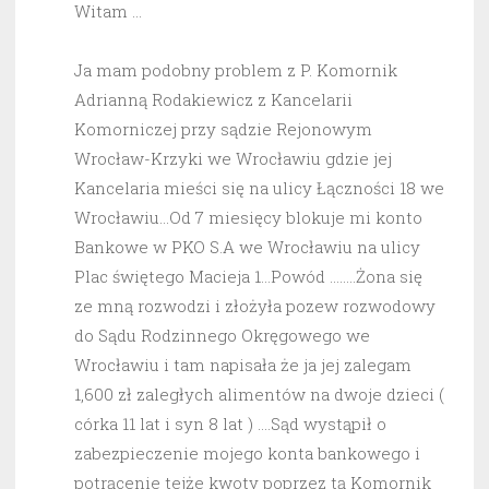
Witam …
Ja mam podobny problem z P. Komornik
Adrianną Rodakiewicz z Kancelarii
Komorniczej przy sądzie Rejonowym
Wrocław-Krzyki we Wrocławiu gdzie jej
Kancelaria mieści się na ulicy Łączności 18 we
Wrocławiu…Od 7 miesięcy blokuje mi konto
Bankowe w PKO S.A we Wrocławiu na ulicy
Plac świętego Macieja 1…Powód ……..Żona się
ze mną rozwodzi i złożyła pozew rozwodowy
do Sądu Rodzinnego Okręgowego we
Wrocławiu i tam napisała że ja jej zalegam
1,600 zł zaległych alimentów na dwoje dzieci (
córka 11 lat i syn 8 lat ) ….Sąd wystąpił o
zabezpieczenie mojego konta bankowego i
potrącenie tejże kwoty poprzez tą Komornik