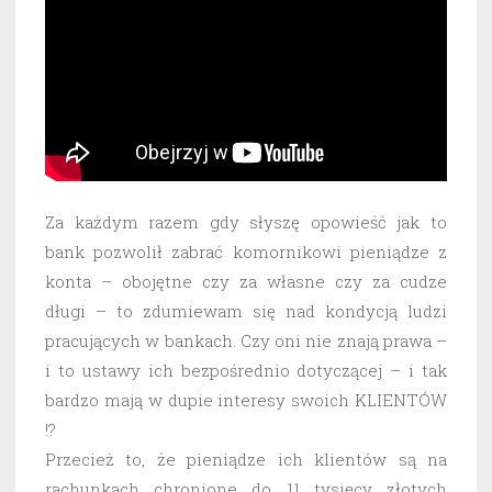
Za każdym razem gdy słyszę opowieść jak to
bank pozwolił zabrać komornikowi pieniądze z
konta – obojętne czy za własne czy za cudze
długi – to zdumiewam się nad kondycją ludzi
pracujących w bankach. Czy oni nie znają prawa –
i to ustawy ich bezpośrednio dotyczącej – i tak
bardzo mają w dupie interesy swoich KLIENTÓW
!?
Przecież to, że pieniądze ich klientów są na
rachunkach chronione do 11 tysięcy złotych