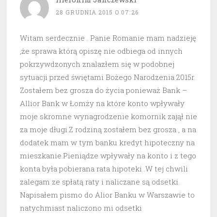
28 GRUDNIA 2015 O 07:26
Witam serdecznie . Panie Romanie mam nadzieję
,że sprawa którą opiszę nie odbiega od innych
pokrzywdzonych znalazłem się w podobnej
sytuacji przed świętami Bożego Narodzenia 2015r.
Zostałem bez grosza do życia ponieważ Bank –
Allior Bank w Łomży na które konto wpływały
moje skromne wynagrodzenie komornik zajął nie
za moje długi.Z rodziną zostałem bez grosza , a na
dodatek mam w tym banku kredyt hipoteczny na
mieszkanie.Pieniądze wpływały na konto i z tego
konta była pobierana rata hipoteki .W tej chwili
zalegam ze spłatą raty i naliczane są odsetki.
Napisałem pismo do Alior Banku w Warszawie to
natychmiast naliczono mi odsetki