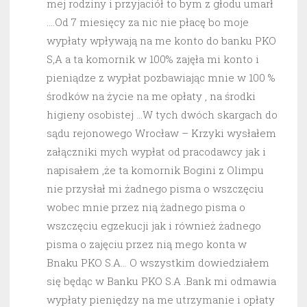
mej rodziny i przyjaciół to bym z głodu umarł
….Od 7 miesięcy za nic nie płacę bo moje
wypłaty wpływają na me konto do banku PKO
S,A a ta komornik w 100% zajęła mi konto i
pieniądze z wypłat pozbawiając mnie w 100 %
środków na życie na me opłaty , na środki
higieny osobistej …W tych dwóch skargach do
sądu rejonowego Wrocław – Krzyki wysłałem
załączniki mych wypłat od pracodawcy jak i
napisałem ,że ta komornik Bogini z Olimpu
nie przysłał mi żadnego pisma o wszczęciu
wobec mnie przez nią żadnego pisma o
wszczęciu egzekucji jak i również żadnego
pisma o zajęciu przez nią mego konta w
Bnaku PKO S.A… O wszystkim dowiedziałem
się będąc w Banku PKO S.A .Bank mi odmawia
wypłaty pieniędzy na me utrzymanie i opłaty