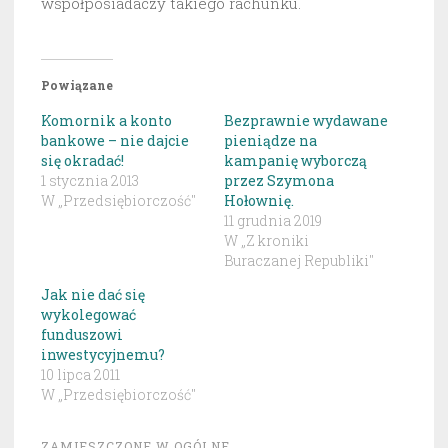
współposiadaczy takiego rachunku.
Powiązane
Komornik a konto
Bezprawnie wydawane
bankowe – nie dajcie
pieniądze na
się okradać!
kampanię wyborczą
1 stycznia 2013
przez Szymona
W „Przedsiębiorczość"
Hołownię.
11 grudnia 2019
W „Z kroniki
Buraczanej Republiki"
Jak nie dać się
wykolegować
funduszowi
inwestycyjnemu?
10 lipca 2011
W „Przedsiębiorczość"
ZAMIESZCZONE W
OGÓLNE