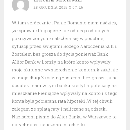
28 GRUDNIA 2015 O 07:26
Witam serdecznie . Panie Romanie mam nadzieję
,że sprawa którą opiszę nie odbiega od innych
pokrzywdzonych znalazłem się w podobnej
sytuacji przed świętami Bożego Narodzenia 2015r.
Zostałem bez grosza do życia ponieważ Bank –
Allior Bank w Łomży na które konto wpływały
moje skromne wynagrodzenie komornik zajął nie
za moje długi.Z rodziną zostałem bez grosza , a na
dodatek mam w tym banku kredyt hipoteczny na
mieszkanie.Pieniądze wpływały na konto i z tego
konta była pobierana rata hipoteki .W tej chwili
zalegam ze spłatą raty i naliczane są odsetki.
Napisałem pismo do Alior Banku w Warszawie to
natychmiast naliczono mi odsetki