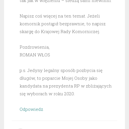
tak jak w więzieniu – siedzą sami niewinni.
Napisz coś więcej na ten temat. Jeżeli
komornik postąpił bezprawnie, to napisz
skargę do Krajowej Rady Komorniczej.
Pozdrowienia,
ROMAN WŁOS
p.s. Jedyny legalny sposób pozbycia się
długów, to poparcie Mojej Osoby jako
kandydata na prezydenta RP w zbliżających
się wyborach w roku 2020.
Odpowiedz