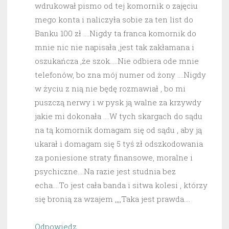
wdrukował pismo od tej komornik o zajęciu
mego konta i naliczyła sobie za ten list do
Banku 100 zł ….Nigdy ta franca komornik do
mnie nic nie napisała ,jest tak zakłamana i
oszukańcza ,że szok…..Nie odbiera ode mnie
telefonów, bo zna mój numer od żony ….Nigdy
w życiu z nią nie będę rozmawiał , bo mi
puszczą nerwy i w pysk ją walne za krzywdy
jakie mi dokonała ….W tych skargach do sądu
na tą komornik domagam się od sądu , aby ją
ukarał i domagam się 5 tyś zł odszkodowania
za poniesione straty finansowe, moralne i
psychiczne….Na razie jest studnia bez
echa….To jest cała banda i sitwa kolesi , którzy
się bronią za wzajem ,,,,Taka jest prawda….
Odpowiedz