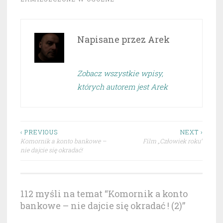
Napisane przez
Arek
Zobacz wszystkie wpisy,
których autorem jest Arek
Nawigacja
‹ PREVIOUS
NEXT ›
Komornik a konto bankowe –
Film „Człowiek roku”
wpisu
nie dajcie się okradać!
112 myśli na temat “
Komornik a konto
bankowe – nie dajcie się okradać ! (2)
”