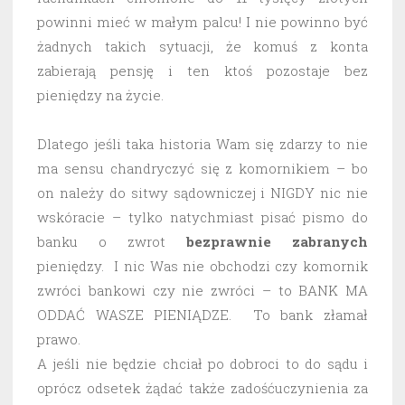
powinni mieć w małym palcu! I nie powinno być
żadnych takich sytuacji, że komuś z konta
zabierają pensję i ten ktoś pozostaje bez
pieniędzy na życie.
Dlatego jeśli taka historia Wam się zdarzy to nie
ma sensu chandryczyć się z komornikiem – bo
on należy do sitwy sądowniczej i NIGDY nic nie
wskóracie – tylko natychmiast pisać pismo do
banku o zwrot
bezprawnie
zabranych
pieniędzy. I nic Was nie obchodzi czy komornik
zwróci bankowi czy nie zwróci – to BANK MA
ODDAĆ WASZE PIENIĄDZE. To bank złamał
prawo.
A jeśli nie będzie chciał po dobroci to do sądu i
oprócz odsetek żądać także zadośćuczynienia za