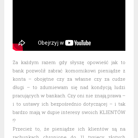
Za każdym razem gdy słyszę opowieść jak to
bank pozwolił zabrać komornikowi pieniądze z
konta – obojętne czy za własne czy za cudze
długi – to zdumiewam się nad kondycją ludzi
pracujących w bankach. Czy oni nie znają prawa –
i to ustawy ich bezpośrednio dotyczącej – i tak
bardzo mają w dupie interesy swoich KLIENTÓW
!?
Przecież to, że pieniądze ich klientów są na
rachunkach chronione do 11 tysięcy złotych