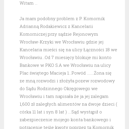
Witam …
Ja mam podobny problem z P. Komornik
Adrianną Rodakiewicz z Kancelarii
Komorniczej przy sądzie Rejonowym
Wrocław-Krzyki we Wrocławiu gdzie jej
Kancelaria mieści się na ulicy Łączności 18 we
Wrocławiu…Od 7 miesięcy blokuje mi konto
Bankowe w PKO S.A we Wrocławiu na ulicy
Plac świętego Macieja 1…Powód ……..Żona się
ze mną rozwodzi i złożyła pozew rozwodowy
do Sądu Rodzinnego Okręgowego we
Wrocławiu i tam napisała że ja jej zalegam
1,600 zł zaległych alimentów na dwoje dzieci (
córka 11 lat i syn 8 lat ) ….Sąd wystąpił o
zabezpieczenie mojego konta bankowego i
potrącenie tejże kwoty poprzez tą Komornik