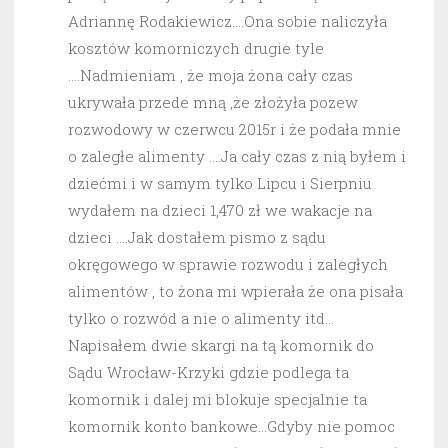
Adriannę Rodakiewicz….Ona sobie naliczyła
kosztów komorniczych drugie tyle
….Nadmieniam , że moja żona cały czas
ukrywała przede mną ,że złożyła pozew
rozwodowy w czerwcu 2015r i że podała mnie
o zaległe alimenty ….Ja cały czas z nią byłem i
dziećmi i w samym tylko Lipcu i Sierpniu
wydałem na dzieci 1,470 zł we wakacje na
dzieci ….Jak dostałem pismo z sądu
okręgowego w sprawie rozwodu i zaległych
alimentów , to żona mi wpierała że ona pisała
tylko o rozwód a nie o alimenty itd…
Napisałem dwie skargi na tą komornik do
Sądu Wrocław-Krzyki gdzie podlega ta
komornik i dalej mi blokuje specjalnie ta
komornik konto bankowe…Gdyby nie pomoc