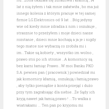
itd….Żona okazała się zdradliwa i kłamcą , 14
lat z nią żyłem i tak mnie załatwiła , bo ma już
innego kolesia z którym pracuje w tej samej
firmie LG.Elektronics od 9 lat ….Bóg jedyny
wie od kiedy mnie zdradza z nim i oszukuje ,
strasznie to przeżyłem i moje dzieci nasze
rozstanie , dzieci mnie kochają a ja je i nigdy
tego matce nie wybaczą co zrobiła mi i
im….Takie są kobiety , wszystko im wolno ,
prawo stoi po ich stronie …A komornicy są
bez karni łamiąc Prawo….W moi Banku PKO
S.A. pewien pan ( pracownik ) powiedział mi
jak komornicy kłamią , oszukują i łamią prawo
, aby tylko pieniądze z konta przejąć i dużo
przy tym zagrabiając dla siebie….Że Sądy ich
kryją nawet jak łamią prawo ! ….To walka z
wiatrakami …. Ten pan po kryjomu mi