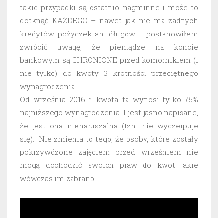
takie przypadki są ostatnio nagminne i może to
dotknąć KAŻDEGO – nawet jak nie ma żadnych
kredytów, pożyczek ani długów – postanowiłem
zwrócić uwagę, że pieniądze na koncie
bankowym są CHRONIONE przed komornikiem (i
nie tylko) do kwoty 3 krotności przeciętnego
wynagrodzenia.
Od września 2016 r. kwota ta wynosi tylko 75%
najniższego wynagrodzenia. I jest jasno napisane,
że jest ona nienaruszalna (tzn. nie wyczerpuje
się). Nie zmienia to tego, że osoby, które zostały
pokrzywdzone zajęciem przed wrześniem nie
mogą dochodzić swoich praw do kwot jakie
wówczas im zabrano.