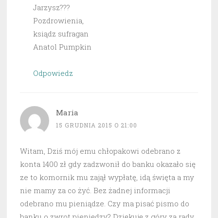
Jarzysz???
Pozdrowienia,
ksiądz sufragan
Anatol Pumpkin
Odpowiedz
Maria
15 GRUDNIA 2015 O 21:00
Witam, Dziś mój emu chłopakowi odebrano z
konta 1400 zł gdy zadzwonił do banku okazało się
ze to komornik mu zajął wypłatę, idą święta a my
nie mamy za co żyć. Bez żadnej informacji
odebrano mu pieniądze. Czy ma pisać pismo do
banku o zwrot pieniędzy? Dziękuję z góry za rady