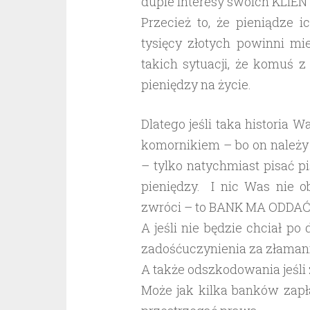
dupie interesy swoich KLIE
Przecież to, że pieniądze 
tysięcy złotych powinni m
takich sytuacji, że komuś z
pieniędzy na życie.
Dlatego jeśli taka historia 
komornikiem – bo on należy 
– tylko natychmiast pisać 
pieniędzy. I nic Was nie 
zwróci – to BANK MA ODDAĆ
A jeśli nie będzie chciał po
zadośćuczynienia za złamani
A także odszkodowania jeśli z
Może jak kilka banków zapł