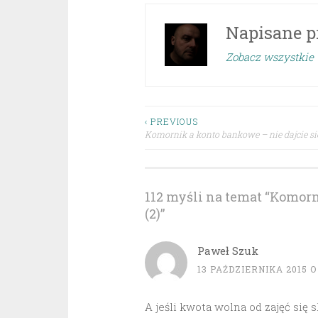
Napisane p
Zobacz wszystkie 
Nawigacja
‹ PREVIOUS
Komornik a konto bankowe – nie dajcie si
wpisu
112 myśli na temat “
Komorni
(2)
”
Paweł Szuk
13 PAŹDZIERNIKA 2015 O 
A jeśli kwota wolna od zajęć się