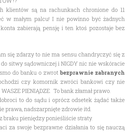
NTÓW !?
ich klientów są na rachunkach chronione do 11
ieć w małym palcu! I nie powinno być żadnych
 konta zabierają pensję i ten ktoś pozostaje bez
Wam się zdarzy to nie ma sensu chandryczyć się z
do sitwy sądowniczej i NIGDY nic nie wskóracie
pismo do banku o zwrot
bezprawnie
zabranych
obchodzi czy komornik zwróci bankowi czy nie
 WASZE PIENIĄDZE. To bank złamał prawo.
 dobroci to do sądu i oprócz odsetek żądać także
e prawa, nadszarpnięte zdrowie itd.
 braku pieniędzy ponieśliście straty.
aci za swoje bezprawne działania to się nauczą