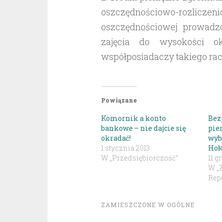
oszczędnościowo-rozlicze
oszczędnościowej prowadz
zajęcia do wysokości ok
współposiadaczy takiego ra
Powiązane
Komornik a konto
Bez
bankowe – nie dajcie się
pie
okradać!
wyb
1 stycznia 2013
Hoł
W „Przedsiębiorczość"
11 g
W „
Repu
ZAMIESZCZONE W
OGÓLNE