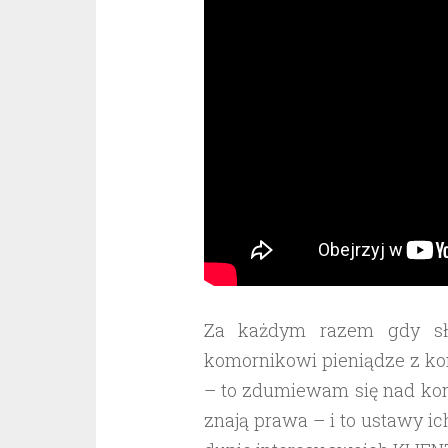
Za każdym razem gdy sły
komornikowi pieniądze z kon
– to zdumiewam się nad kon
znają prawa – i to ustawy i