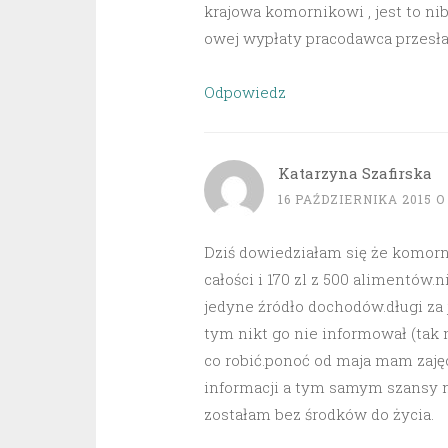
krajowa komornikowi , jest to ni
owej wypłaty pracodawca przesła
Odpowiedz
Katarzyna Szafirska
16 PAŹDZIERNIKA 2015 O 
Dziś dowiedziałam się że komorn
całości i 170 zl z 500 alimentów.
jedyne źródło dochodów.długi za 
tym nikt go nie informował (tak
co robić.ponoć od maja mam zajęc
informacji a tym samym szansy na
zostałam bez środków do życia.