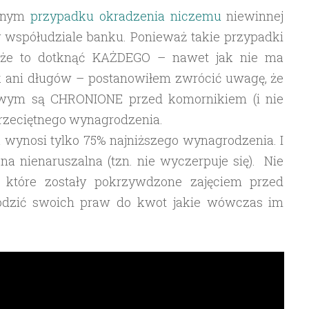
ejnym
przypadku okradzenia niczemu
niewinnej
 współudziale banku. Ponieważ takie przypadki
oże to dotknąć KAŻDEGO – nawet jak nie ma
 ani długów – postanowiłem zwrócić uwagę, że
owym są CHRONIONE przed komornikiem (i nie
przeciętnego wynagrodzenia.
a wynosi tylko 75% najniższego wynagrodzenia. I
 ona nienaruszalna (tzn. nie wyczerpuje się). Nie
, które zostały pokrzywdzone zajęciem przed
dzić swoich praw do kwot jakie wówczas im