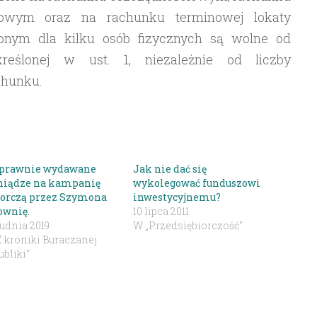
niowym oraz na rachunku terminowej lokaty
onym dla kilku osób fizycznych są wolne od
reślonej w ust. 1, niezależnie od liczby
chunku.
prawnie wydawane
Jak nie dać się
niądze na kampanię
wykolegować funduszowi
orczą przez Szymona
inwestycyjnemu?
ownię.
10 lipca 2011
rudnia 2019
W „Przedsiębiorczość"
Z kroniki Buraczanej
bliki"