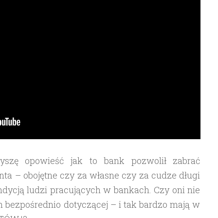
szę opowieść jak to bank pozwolił zabrać
ta – obojętne czy za własne czy za cudze długi
dycją ludzi pracujących w bankach. Czy oni nie
ch bezpośrednio dotyczącej – i tak bardzo mają w