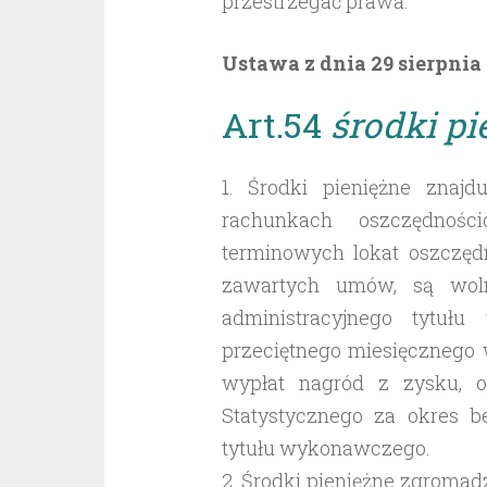
przestrzegać prawa.
Ustawa z dnia 29 sierpnia
Art.54
środki pi
1. Środki pieniężne znaj
rachunkach oszczędnośc
terminowych lokat oszczędn
zawartych umów, są wol
administracyjnego tytuł
przeciętnego miesięcznego 
wypłat nagród z zysku, 
Statystycznego za okres b
tytułu wykonawczego.
2. Środki pieniężne zgroma