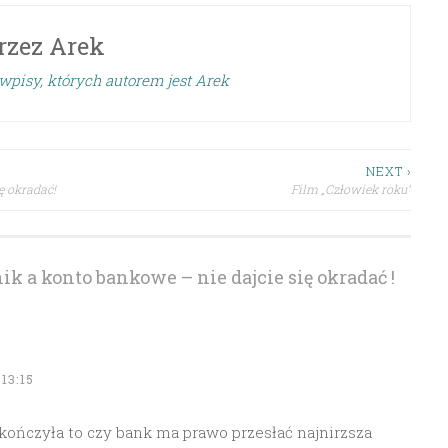
rzez
Arek
wpisy, których autorem jest Arek
NEXT ›
ę okradać!
Film „Człowiek roku”
k a konto bankowe – nie dajcie się okradać !
13:15
 skończyła to czy bank ma prawo przesłać najnirzsza