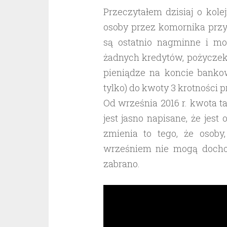
Przeczytałem dzisiaj o kol
osoby przez komornika przy
są ostatnio nagminne i m
żadnych kredytów, pożyczek
pieniądze na koncie bank
tylko) do kwoty 3 krotności 
Od września 2016 r. kwota t
jest jasno napisane, że jest
zmienia to tego, że osoby
wrześniem nie mogą docho
zabrano.