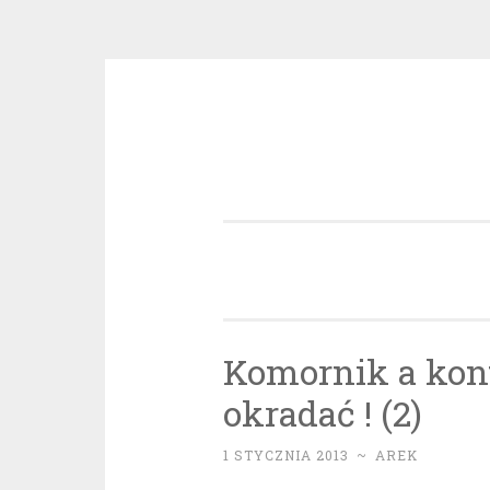
Przeskocz
do
treści
Komornik a kont
okradać ! (2)
1 STYCZNIA 2013
~
AREK