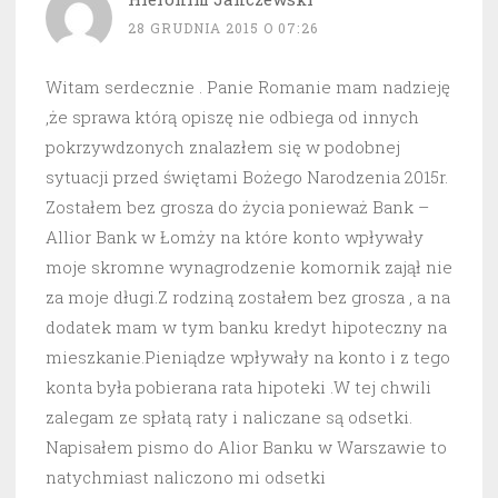
28 GRUDNIA 2015 O 07:26
Witam serdecznie . Panie Romanie mam nadzieję
,że sprawa którą opiszę nie odbiega od innych
pokrzywdzonych znalazłem się w podobnej
sytuacji przed świętami Bożego Narodzenia 2015r.
Zostałem bez grosza do życia ponieważ Bank –
Allior Bank w Łomży na które konto wpływały
moje skromne wynagrodzenie komornik zajął nie
za moje długi.Z rodziną zostałem bez grosza , a na
dodatek mam w tym banku kredyt hipoteczny na
mieszkanie.Pieniądze wpływały na konto i z tego
konta była pobierana rata hipoteki .W tej chwili
zalegam ze spłatą raty i naliczane są odsetki.
Napisałem pismo do Alior Banku w Warszawie to
natychmiast naliczono mi odsetki