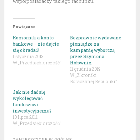
współposiadaczy takiego rachunku.
Powiązane
Komornik a konto
Bezprawnie wydawane
bankowe – nie dajcie
pieniądze na
się okradać!
kampanię wyborczą
1 stycznia 2013
przez Szymona
W „Przedsiębiorczość"
Hołownię.
11 grudnia 2019
W „Z kroniki
Buraczanej Republiki"
Jak nie dać się
wykolegować
funduszowi
inwestycyjnemu?
10 lipca 2011
W „Przedsiębiorczość"
ZAMIESZCZONE W
OGÓLNE