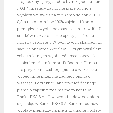
mej rodziny i przyjaciół to bym z głodu umarł
….Od 7 miesięcy za nic nie płacę bo moje
wypłaty wpływają na me konto do banku PKO
S,A a ta komornik w 100% zajęła mi konto i
pieniądze z wypłat pozbawiając mnie w 100 %
środków na życie na me opłaty , na środki
higieny osobistej …W tych dwóch skargach do
sądu rejonowego Wrocław – Krzyki wysłałem
załączniki mych wypłat od pracodawcy jak i
napisałem ,że ta komornik Bogini z Olimpu
nie przysłał mi żadnego pisma o wszczęciu
wobec mnie przez nią żadnego pisma o
wszczęciu egzekucji jak i również żadnego
pisma o zajęciu przez nią mego konta w
Bnaku PKO S.A… O wszystkim dowiedziałem
się będąc w Banku PKO S.A .Bank mi odmawia
wypłaty pieniędzy na me utrzymanie i opłaty