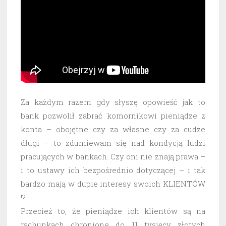
Za każdym razem gdy słyszę opowieść jak to
bank pozwolił zabrać komornikowi pieniądze z
konta – obojętne czy za własne czy za cudze
długi – to zdumiewam się nad kondycją ludzi
pracujących w bankach. Czy oni nie znają prawa –
i to ustawy ich bezpośrednio dotyczącej – i tak
bardzo mają w dupie interesy swoich KLIENTÓW
!?
Przecież to, że pieniądze ich klientów są na
rachunkach chronione do 11 tysięcy złotych