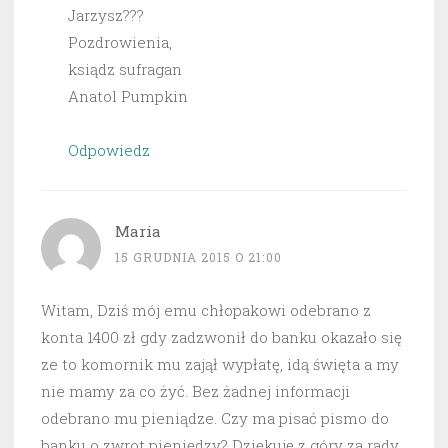
Jarzysz???
Pozdrowienia,
ksiądz sufragan
Anatol Pumpkin
Odpowiedz
Maria
15 GRUDNIA 2015 O 21:00
Witam, Dziś mój emu chłopakowi odebrano z
konta 1400 zł gdy zadzwonił do banku okazało się
ze to komornik mu zajął wypłatę, idą święta a my
nie mamy za co żyć. Bez żadnej informacji
odebrano mu pieniądze. Czy ma pisać pismo do
banku o zwrot pieniędzy? Dziękuję z góry za rady