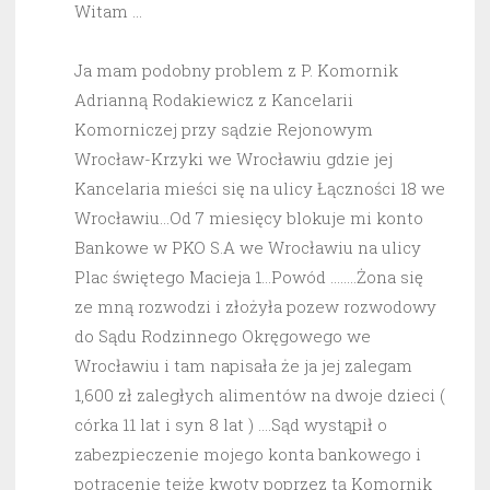
Witam …
Ja mam podobny problem z P. Komornik
Adrianną Rodakiewicz z Kancelarii
Komorniczej przy sądzie Rejonowym
Wrocław-Krzyki we Wrocławiu gdzie jej
Kancelaria mieści się na ulicy Łączności 18 we
Wrocławiu…Od 7 miesięcy blokuje mi konto
Bankowe w PKO S.A we Wrocławiu na ulicy
Plac świętego Macieja 1…Powód ……..Żona się
ze mną rozwodzi i złożyła pozew rozwodowy
do Sądu Rodzinnego Okręgowego we
Wrocławiu i tam napisała że ja jej zalegam
1,600 zł zaległych alimentów na dwoje dzieci (
córka 11 lat i syn 8 lat ) ….Sąd wystąpił o
zabezpieczenie mojego konta bankowego i
potrącenie tejże kwoty poprzez tą Komornik