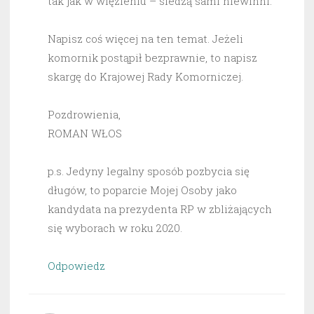
tak jak w więzieniu – siedzą sami niewinni.
Napisz coś więcej na ten temat. Jeżeli
komornik postąpił bezprawnie, to napisz
skargę do Krajowej Rady Komorniczej.
Pozdrowienia,
ROMAN WŁOS
p.s. Jedyny legalny sposób pozbycia się
długów, to poparcie Mojej Osoby jako
kandydata na prezydenta RP w zbliżających
się wyborach w roku 2020.
Odpowiedz