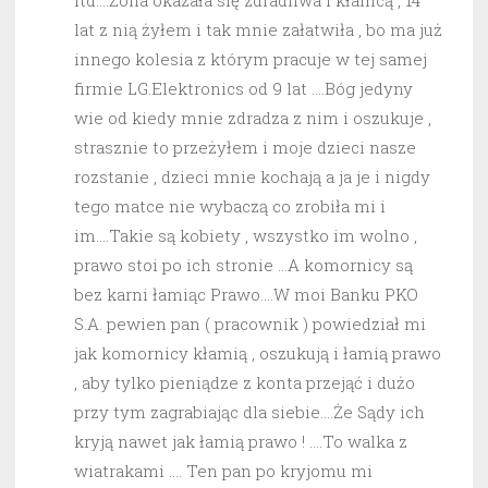
itd….Żona okazała się zdradliwa i kłamcą , 14
lat z nią żyłem i tak mnie załatwiła , bo ma już
innego kolesia z którym pracuje w tej samej
firmie LG.Elektronics od 9 lat ….Bóg jedyny
wie od kiedy mnie zdradza z nim i oszukuje ,
strasznie to przeżyłem i moje dzieci nasze
rozstanie , dzieci mnie kochają a ja je i nigdy
tego matce nie wybaczą co zrobiła mi i
im….Takie są kobiety , wszystko im wolno ,
prawo stoi po ich stronie …A komornicy są
bez karni łamiąc Prawo….W moi Banku PKO
S.A. pewien pan ( pracownik ) powiedział mi
jak komornicy kłamią , oszukują i łamią prawo
, aby tylko pieniądze z konta przejąć i dużo
przy tym zagrabiając dla siebie….Że Sądy ich
kryją nawet jak łamią prawo ! ….To walka z
wiatrakami …. Ten pan po kryjomu mi