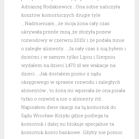
Adriannę Rodakiewicz….Ona sobie naliczyła
kosztów komorniczych drugie tyle
….Nadmieniam , że moja żona cały czas
ukrywała przede mną ,że złożyła pozew
rozwodowy w czerwcu 2015r i że podała mnie
o zaległe alimenty ….Ja cały czas z nią byłem i
dziećmi i w samym tylko Lipcu i Sierpniu
wydałem na dzieci 1,470 zł we wakacje na
dzieci ….Jak dostałem pismo z sądu
okręgowego w sprawie rozwodu i zaległych
alimentów , to żona mi wpierała że ona pisała
tylko o rozwód a nie o alimenty itd…
Napisałem dwie skargi na tą komornik do
Sądu Wrocław-Krzyki gdzie podlega ta
komornik i dalej mi blokuje specjalnie ta
komornik konto bankowe…Gdyby nie pomoc