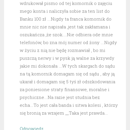
wdrukował pismo od tej komornik o zajęciu
mego konta i naliczyła sobie za ten list do
Banku 100 zł ….Nigdy ta franca komornik do
mnie nic nie napisała ,jest tak zakłamana i
oszukańcza ,że szok…..Nie odbiera ode mnie
telefonów, bo zna mój numer od żony ….Nigdy
w życiu z nią nie będę rozmawiał , bo mi
puszczą nerwy i w pysk ją walne za krzywdy
jakie mi dokonała ….W tych skargach do sądu
na tą komornik domagam się od sądu , aby ją
ukarał i domagam się 5 tyś zł odszkodowania
za poniesione straty finansowe, moralne i
psychiczne….Na razie jest studnia bez
echa….To jest cała banda i sitwa kolesi , którzy
się bronią za wzajem ,,,,Taka jest prawda….
Odpowiedz