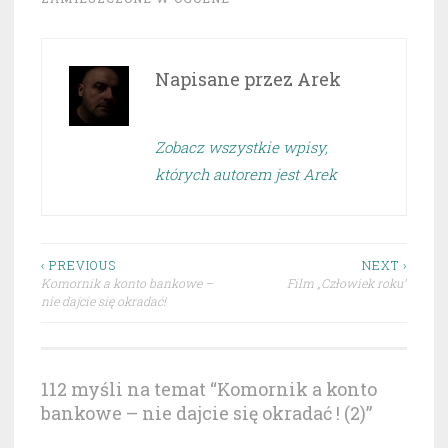
Napisane przez
Arek
Zobacz wszystkie wpisy,
których autorem jest Arek
Nawigacja
‹ PREVIOUS
NEXT ›
Komornik a konto bankowe –
Film „Człowiek roku”
wpisu
nie dajcie się okradać!
112 myśli na temat “
Komornik a konto
bankowe – nie dajcie się okradać ! (2)
”