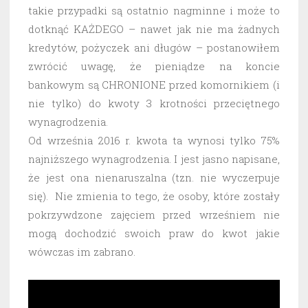
takie przypadki są ostatnio nagminne i może to
dotknąć KAŻDEGO – nawet jak nie ma żadnych
kredytów, pożyczek ani długów – postanowiłem
zwrócić uwagę, że pieniądze na koncie
bankowym są CHRONIONE przed komornikiem (i
nie tylko) do kwoty 3 krotności przeciętnego
wynagrodzenia.
Od września 2016 r. kwota ta wynosi tylko 75%
najniższego wynagrodzenia. I jest jasno napisane,
że jest ona nienaruszalna (tzn. nie wyczerpuje
się). Nie zmienia to tego, że osoby, które zostały
pokrzywdzone zajęciem przed wrześniem nie
mogą dochodzić swoich praw do kwot jakie
wówczas im zabrano.