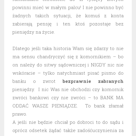
powinni mieć w małym palcu! I nie powinno być
żadnych takich sytuacji, że komuś z konta
zabierają pensję i ten ktoś pozostaje bez
pieniędzy na życie.
Dlatego jeśli taka historia Wam się zdarzy to nie
ma sensu chandryczyć się z komornikiem – bo
on należy do sitwy sądowniczej i NIGDY nic nie
wskóracie – tylko natychmiast pisać pismo do
banku o zwrot
bezprawnie
zabranych
pieniędzy. I nic Was nie obchodzi czy komornik
zwróci bankowi czy nie zwróci – to BANK MA
ODDAĆ WASZE PIENIĄDZE. To bank złamał
prawo.
A jeśli nie będzie chciał po dobroci to do sądu i
oprócz odsetek żądać także zadośćuczynienia za