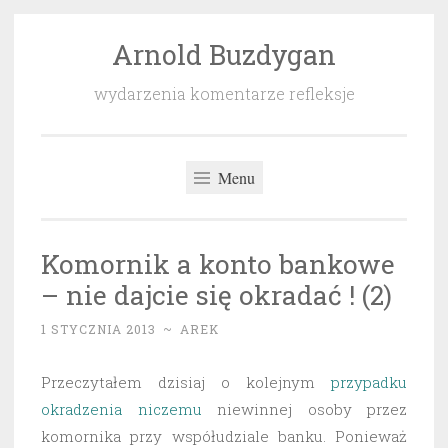
Arnold Buzdygan
Przeskocz
do
wydarzenia komentarze refleksje
treści
Menu
Komornik a konto bankowe
– nie dajcie się okradać ! (2)
1 STYCZNIA 2013
~
AREK
Przeczytałem dzisiaj o kolejnym
przypadku
okradzenia niczemu
niewinnej osoby przez
komornika przy współudziale banku. Ponieważ