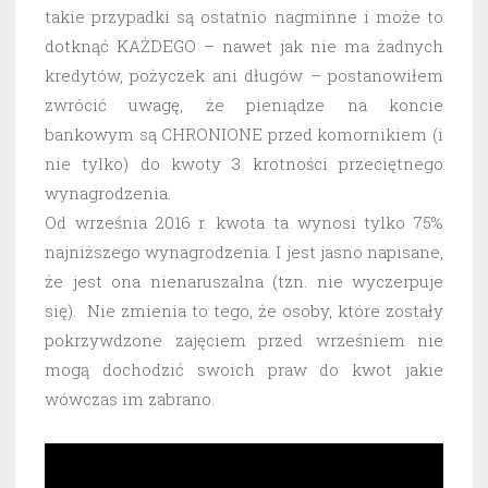
takie przypadki są ostatnio nagminne i może to
dotknąć KAŻDEGO – nawet jak nie ma żadnych
kredytów, pożyczek ani długów – postanowiłem
zwrócić uwagę, że pieniądze na koncie
bankowym są CHRONIONE przed komornikiem (i
nie tylko) do kwoty 3 krotności przeciętnego
wynagrodzenia.
Od września 2016 r. kwota ta wynosi tylko 75%
najniższego wynagrodzenia. I jest jasno napisane,
że jest ona nienaruszalna (tzn. nie wyczerpuje
się). Nie zmienia to tego, że osoby, które zostały
pokrzywdzone zajęciem przed wrześniem nie
mogą dochodzić swoich praw do kwot jakie
wówczas im zabrano.