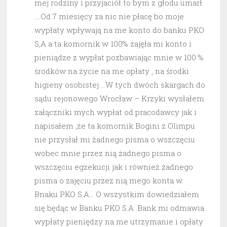
mej rodziny i przyjaciół to bym z głodu umarł
….Od 7 miesięcy za nic nie płacę bo moje
wypłaty wpływają na me konto do banku PKO
S,A a ta komornik w 100% zajęła mi konto i
pieniądze z wypłat pozbawiając mnie w 100 %
środków na życie na me opłaty , na środki
higieny osobistej …W tych dwóch skargach do
sądu rejonowego Wrocław – Krzyki wysłałem
załączniki mych wypłat od pracodawcy jak i
napisałem ,że ta komornik Bogini z Olimpu
nie przysłał mi żadnego pisma o wszczęciu
wobec mnie przez nią żadnego pisma o
wszczęciu egzekucji jak i również żadnego
pisma o zajęciu przez nią mego konta w
Bnaku PKO S.A… O wszystkim dowiedziałem
się będąc w Banku PKO S.A .Bank mi odmawia
wypłaty pieniędzy na me utrzymanie i opłaty