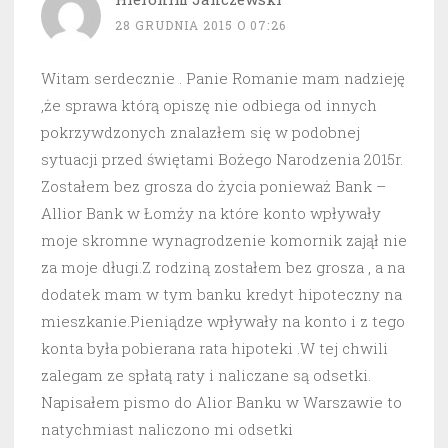
28 GRUDNIA 2015 O 07:26
Witam serdecznie . Panie Romanie mam nadzieję
,że sprawa którą opiszę nie odbiega od innych
pokrzywdzonych znalazłem się w podobnej
sytuacji przed świętami Bożego Narodzenia 2015r.
Zostałem bez grosza do życia ponieważ Bank –
Allior Bank w Łomży na które konto wpływały
moje skromne wynagrodzenie komornik zajął nie
za moje długi.Z rodziną zostałem bez grosza , a na
dodatek mam w tym banku kredyt hipoteczny na
mieszkanie.Pieniądze wpływały na konto i z tego
konta była pobierana rata hipoteki .W tej chwili
zalegam ze spłatą raty i naliczane są odsetki.
Napisałem pismo do Alior Banku w Warszawie to
natychmiast naliczono mi odsetki