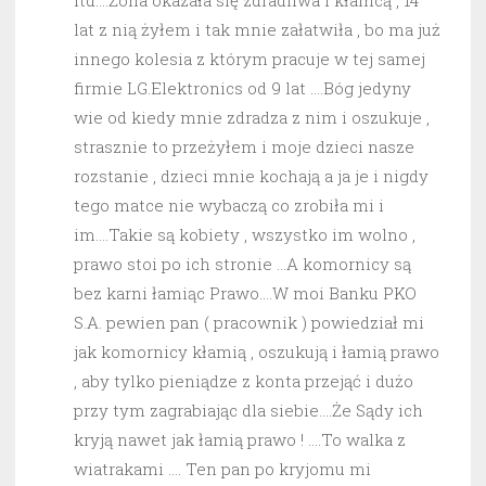
itd….Żona okazała się zdradliwa i kłamcą , 14
lat z nią żyłem i tak mnie załatwiła , bo ma już
innego kolesia z którym pracuje w tej samej
firmie LG.Elektronics od 9 lat ….Bóg jedyny
wie od kiedy mnie zdradza z nim i oszukuje ,
strasznie to przeżyłem i moje dzieci nasze
rozstanie , dzieci mnie kochają a ja je i nigdy
tego matce nie wybaczą co zrobiła mi i
im….Takie są kobiety , wszystko im wolno ,
prawo stoi po ich stronie …A komornicy są
bez karni łamiąc Prawo….W moi Banku PKO
S.A. pewien pan ( pracownik ) powiedział mi
jak komornicy kłamią , oszukują i łamią prawo
, aby tylko pieniądze z konta przejąć i dużo
przy tym zagrabiając dla siebie….Że Sądy ich
kryją nawet jak łamią prawo ! ….To walka z
wiatrakami …. Ten pan po kryjomu mi