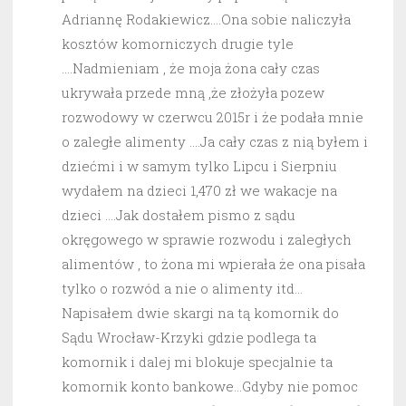
Adriannę Rodakiewicz….Ona sobie naliczyła
kosztów komorniczych drugie tyle
….Nadmieniam , że moja żona cały czas
ukrywała przede mną ,że złożyła pozew
rozwodowy w czerwcu 2015r i że podała mnie
o zaległe alimenty ….Ja cały czas z nią byłem i
dziećmi i w samym tylko Lipcu i Sierpniu
wydałem na dzieci 1,470 zł we wakacje na
dzieci ….Jak dostałem pismo z sądu
okręgowego w sprawie rozwodu i zaległych
alimentów , to żona mi wpierała że ona pisała
tylko o rozwód a nie o alimenty itd…
Napisałem dwie skargi na tą komornik do
Sądu Wrocław-Krzyki gdzie podlega ta
komornik i dalej mi blokuje specjalnie ta
komornik konto bankowe…Gdyby nie pomoc