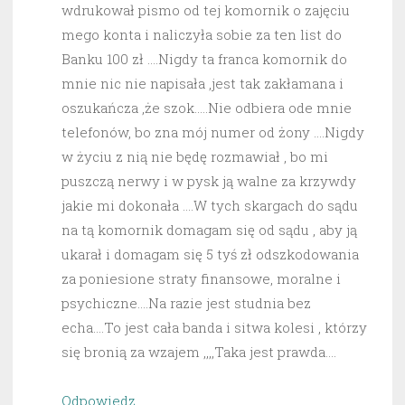
wdrukował pismo od tej komornik o zajęciu
mego konta i naliczyła sobie za ten list do
Banku 100 zł ….Nigdy ta franca komornik do
mnie nic nie napisała ,jest tak zakłamana i
oszukańcza ,że szok…..Nie odbiera ode mnie
telefonów, bo zna mój numer od żony ….Nigdy
w życiu z nią nie będę rozmawiał , bo mi
puszczą nerwy i w pysk ją walne za krzywdy
jakie mi dokonała ….W tych skargach do sądu
na tą komornik domagam się od sądu , aby ją
ukarał i domagam się 5 tyś zł odszkodowania
za poniesione straty finansowe, moralne i
psychiczne….Na razie jest studnia bez
echa….To jest cała banda i sitwa kolesi , którzy
się bronią za wzajem ,,,,Taka jest prawda….
Odpowiedz