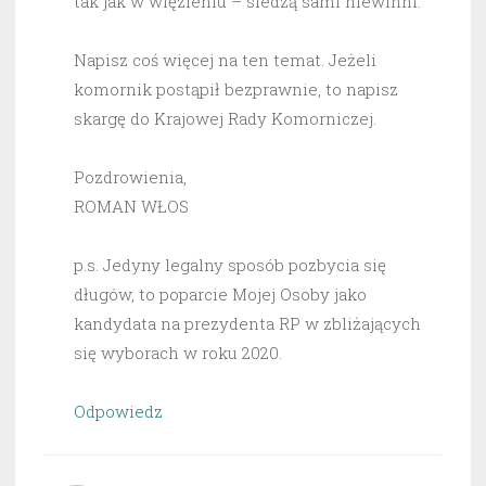
tak jak w więzieniu – siedzą sami niewinni.
Napisz coś więcej na ten temat. Jeżeli
komornik postąpił bezprawnie, to napisz
skargę do Krajowej Rady Komorniczej.
Pozdrowienia,
ROMAN WŁOS
p.s. Jedyny legalny sposób pozbycia się
długów, to poparcie Mojej Osoby jako
kandydata na prezydenta RP w zbliżających
się wyborach w roku 2020.
Odpowiedz