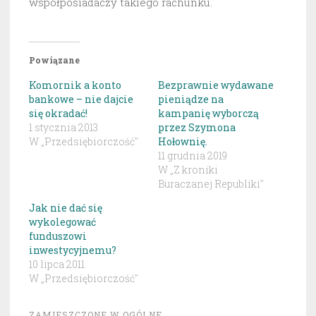
współposiadaczy takiego rachunku.
Powiązane
Komornik a konto
Bezprawnie wydawane
bankowe – nie dajcie
pieniądze na
się okradać!
kampanię wyborczą
1 stycznia 2013
przez Szymona
W „Przedsiębiorczość"
Hołownię.
11 grudnia 2019
W „Z kroniki
Buraczanej Republiki"
Jak nie dać się
wykolegować
funduszowi
inwestycyjnemu?
10 lipca 2011
W „Przedsiębiorczość"
ZAMIESZCZONE W
OGÓLNE