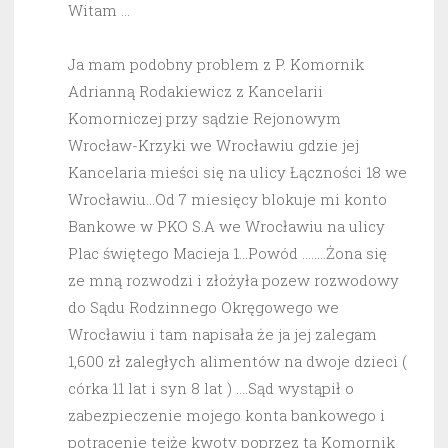
Witam …
Ja mam podobny problem z P. Komornik
Adrianną Rodakiewicz z Kancelarii
Komorniczej przy sądzie Rejonowym
Wrocław-Krzyki we Wrocławiu gdzie jej
Kancelaria mieści się na ulicy Łączności 18 we
Wrocławiu…Od 7 miesięcy blokuje mi konto
Bankowe w PKO S.A we Wrocławiu na ulicy
Plac świętego Macieja 1…Powód ……..Żona się
ze mną rozwodzi i złożyła pozew rozwodowy
do Sądu Rodzinnego Okręgowego we
Wrocławiu i tam napisała że ja jej zalegam
1,600 zł zaległych alimentów na dwoje dzieci (
córka 11 lat i syn 8 lat ) ….Sąd wystąpił o
zabezpieczenie mojego konta bankowego i
potrącenie tejże kwoty poprzez tą Komornik