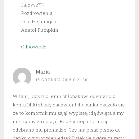
Jarzysz???
Pozdrowienia,
ksiądz sufragan
Anatol Pumpkin
Odpowiedz
Maria
15 GRUDNIA 2015 O 21:00
Witam, Dziś mój emu chłopakowi odebrano z
konta 1400 zł gdy zadzwonił do banku okazało się
ze to komornik mu zajął wypłatę, idą święta a my
nie mamy za co żyć. Bez żadnej informacji
odebrano mu pieniądze. Czy ma pisać pismo do
banku o zwrot pieniędzy? Dziękuję z góry za rady