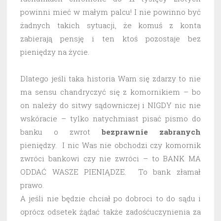
powinni mieć w małym palcu! I nie powinno być
żadnych takich sytuacji, że komuś z konta
zabierają pensję i ten ktoś pozostaje bez
pieniędzy na życie.
Dlatego jeśli taka historia Wam się zdarzy to nie
ma sensu chandryczyć się z komornikiem – bo
on należy do sitwy sądowniczej i NIGDY nic nie
wskóracie – tylko natychmiast pisać pismo do
banku o zwrot
bezprawnie
zabranych
pieniędzy. I nic Was nie obchodzi czy komornik
zwróci bankowi czy nie zwróci – to BANK MA
ODDAĆ WASZE PIENIĄDZE. To bank złamał
prawo.
A jeśli nie będzie chciał po dobroci to do sądu i
oprócz odsetek żądać także zadośćuczynienia za