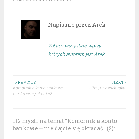
Napisane przez
Arek
Zobacz wszystkie wpisy,
których autorem jest Arek
Nawigacja
‹ PREVIOUS
NEXT ›
Komornik a konto bankowe –
Film „Człowiek roku”
wpisu
nie dajcie się okradać!
112 myśli na temat “
Komornik a konto
bankowe – nie dajcie się okradać ! (2)
”