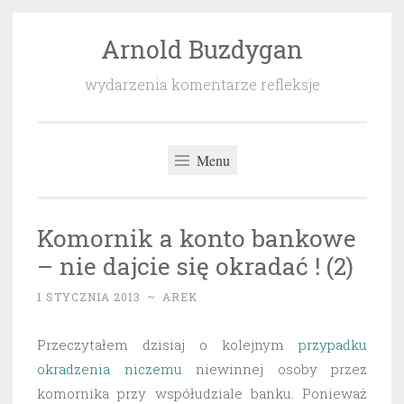
Arnold Buzdygan
Przeskocz
do
wydarzenia komentarze refleksje
treści
Menu
Komornik a konto bankowe
– nie dajcie się okradać ! (2)
1 STYCZNIA 2013
~
AREK
Przeczytałem dzisiaj o kolejnym
przypadku
okradzenia niczemu
niewinnej osoby przez
komornika przy współudziale banku. Ponieważ