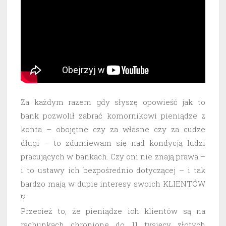
Za każdym razem gdy słyszę opowieść jak to
bank pozwolił zabrać komornikowi pieniądze z
konta – obojętne czy za własne czy za cudze
długi – to zdumiewam się nad kondycją ludzi
pracujących w bankach. Czy oni nie znają prawa –
i to ustawy ich bezpośrednio dotyczącej – i tak
bardzo mają w dupie interesy swoich KLIENTÓW
!?
Przecież to, że pieniądze ich klientów są na
rachunkach chronione do 11 tysięcy złotych