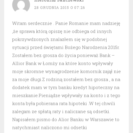
28 GRUDNIA 2015 O 07:26
Witam serdecznie . Panie Romanie mam nadzieję
,że sprawa którą opiszę nie odbiega od innych
pokrzywdzonych znalazłem się w podobnej
sytuacji przed świętami Bożego Narodzenia 2015r.
Zostałem bez grosza do życia ponieważ Bank –
Allior Bank w Łomży na które konto wpływały
moje skromne wynagrodzenie komornik zajął nie
za moje długi.Z rodziną zostałem bez grosza , a na
dodatek mam w tym banku kredyt hipoteczny na
mieszkanie.Pieniądze wpływały na konto i z tego
konta była pobierana rata hipoteki .W tej chwili
zalegam ze spłatą raty i naliczane są odsetki.
Napisałem pismo do Alior Banku w Warszawie to
natychmiast naliczono mi odsetki