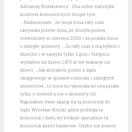
Adriannę Rodakiewicz….Ona sobie naliczyła
kosztów komorniczych drugie tyle
….Nadmieniam , że moja żona cały czas
ukrywała przede mną ,że złożyła pozew
rozwodowy w czerwcu 2015r i że podała mnie
o zaległe alimenty ….Ja cały czas z nią byłem i
dziećmi i w samym tylko Lipcu i Sierpniu
wydałem na dzieci 1,470 zł we wakacje na
dzieci ….Jak dostałem pismo z sądu
okręgowego w sprawie rozwodu i zaległych
alimentów , to żona mi wpierała że ona pisała
tylko o rozwód a nie o alimenty itd…
Napisałem dwie skargi na tą komornik do
Sądu Wrocław-Krzyki gdzie podlega ta
komornik i dalej mi blokuje specjalnie ta
komornik konto bankowe…Gdyby nie pomoc