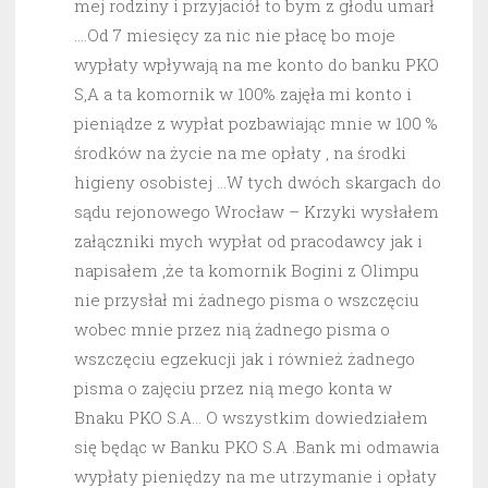
mej rodziny i przyjaciół to bym z głodu umarł
….Od 7 miesięcy za nic nie płacę bo moje
wypłaty wpływają na me konto do banku PKO
S,A a ta komornik w 100% zajęła mi konto i
pieniądze z wypłat pozbawiając mnie w 100 %
środków na życie na me opłaty , na środki
higieny osobistej …W tych dwóch skargach do
sądu rejonowego Wrocław – Krzyki wysłałem
załączniki mych wypłat od pracodawcy jak i
napisałem ,że ta komornik Bogini z Olimpu
nie przysłał mi żadnego pisma o wszczęciu
wobec mnie przez nią żadnego pisma o
wszczęciu egzekucji jak i również żadnego
pisma o zajęciu przez nią mego konta w
Bnaku PKO S.A… O wszystkim dowiedziałem
się będąc w Banku PKO S.A .Bank mi odmawia
wypłaty pieniędzy na me utrzymanie i opłaty