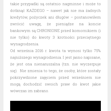
takie przypadki są ostatnio nagminne i może to
dotknąć KAŻDEGO – nawet jak nie ma żadnych
kredytów, pożyczek ani długów – postanowiłem
zwrócić uwagę, że pieniądze na koncie
bankowym są CHRONIONE przed komornikiem (i
nie tylko) do kwoty 3 krotności przeciętnego
wynagrodzenia.
Od września 2016 r. kwota ta wynosi tylko 75%
najniższego wynagrodzenia. I jest jasno napisane,
że jest ona nienaruszalna (tzn. nie wyczerpuje
się). Nie zmienia to tego, że osoby, które zostały
pokrzywdzone zajęciem przed wrześniem nie
mogą dochodzić swoich praw do kwot jakie
wówczas im zabrano.