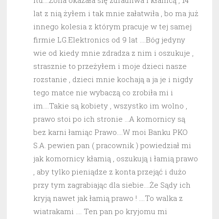
itd….Żona okazała się zdradliwa i kłamcą , 14
lat z nią żyłem i tak mnie załatwiła , bo ma już
innego kolesia z którym pracuje w tej samej
firmie LG.Elektronics od 9 lat ….Bóg jedyny
wie od kiedy mnie zdradza z nim i oszukuje ,
strasznie to przeżyłem i moje dzieci nasze
rozstanie , dzieci mnie kochają a ja je i nigdy
tego matce nie wybaczą co zrobiła mi i
im….Takie są kobiety , wszystko im wolno ,
prawo stoi po ich stronie …A komornicy są
bez karni łamiąc Prawo….W moi Banku PKO
S.A. pewien pan ( pracownik ) powiedział mi
jak komornicy kłamią , oszukują i łamią prawo
, aby tylko pieniądze z konta przejąć i dużo
przy tym zagrabiając dla siebie….Że Sądy ich
kryją nawet jak łamią prawo ! ….To walka z
wiatrakami …. Ten pan po kryjomu mi