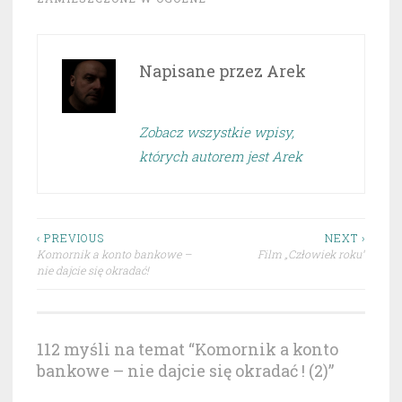
Napisane przez
Arek
Zobacz wszystkie wpisy,
których autorem jest Arek
Nawigacja
‹ PREVIOUS
NEXT ›
Komornik a konto bankowe –
Film „Człowiek roku”
wpisu
nie dajcie się okradać!
112 myśli na temat “
Komornik a konto
bankowe – nie dajcie się okradać ! (2)
”