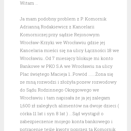
Witam …
Ja mam podobny problem z P. Komornik
Adrianną Rodakiewicz z Kancelarii
Komorniczej przy sądzie Rejonowym
Wrocław-Krzyki we Wrocławiu gdzie jej
Kancelaria mieści się na ulicy Łączności 18 we
Wrocławiu…Od 7 miesięcy blokuje mi konto
Bankowe w PKO S.A we Wrocławiu na ulicy
Plac świętego Macieja 1…Powód ……..Żona się
ze mną rozwodzi i złożyła pozew rozwodowy
do Sądu Rodzinnego Okręgowego we
Wrocławiu i tam napisała że ja jej zalegam
1,600 zł zaległych alimentów na dwoje dzieci (
córka 11 lat i syn 8 lat ) ….Sąd wystąpił o
zabezpieczenie mojego konta bankowego i
potrącenie tejże kwoty poprzez tą Komornik