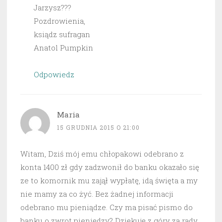
Jarzysz???
Pozdrowienia,
ksiądz sufragan
Anatol Pumpkin
Odpowiedz
Maria
15 GRUDNIA 2015 O 21:00
Witam, Dziś mój emu chłopakowi odebrano z
konta 1400 zł gdy zadzwonił do banku okazało się
ze to komornik mu zajął wypłatę, idą święta a my
nie mamy za co żyć. Bez żadnej informacji
odebrano mu pieniądze. Czy ma pisać pismo do
banku o zwrot pieniędzy? Dziękuję z góry za rady