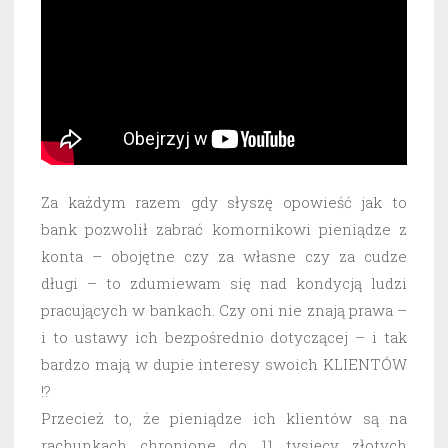
Za każdym razem gdy słyszę opowieść jak to
bank pozwolił zabrać komornikowi pieniądze z
konta – obojętne czy za własne czy za cudze
długi – to zdumiewam się nad kondycją ludzi
pracujących w bankach. Czy oni nie znają prawa –
i to ustawy ich bezpośrednio dotyczącej – i tak
bardzo mają w dupie interesy swoich KLIENTÓW
!?
Przecież to, że pieniądze ich klientów są na
rachunkach chronione do 11 tysięcy złotych