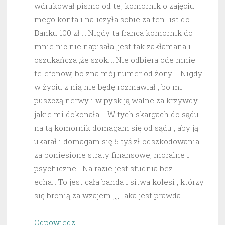
wdrukował pismo od tej komornik o zajęciu
mego konta i naliczyła sobie za ten list do
Banku 100 zł ….Nigdy ta franca komornik do
mnie nic nie napisała ,jest tak zakłamana i
oszukańcza ,że szok…..Nie odbiera ode mnie
telefonów, bo zna mój numer od żony ….Nigdy
w życiu z nią nie będę rozmawiał , bo mi
puszczą nerwy i w pysk ją walne za krzywdy
jakie mi dokonała ….W tych skargach do sądu
na tą komornik domagam się od sądu , aby ją
ukarał i domagam się 5 tyś zł odszkodowania
za poniesione straty finansowe, moralne i
psychiczne….Na razie jest studnia bez
echa….To jest cała banda i sitwa kolesi , którzy
się bronią za wzajem ,,,,Taka jest prawda….
Odpowiedz