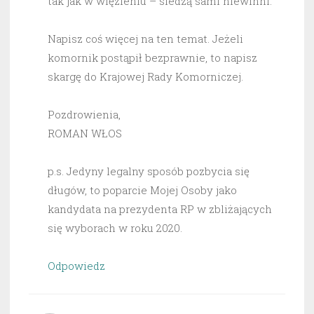
tak jak w więzieniu – siedzą sami niewinni.
Napisz coś więcej na ten temat. Jeżeli
komornik postąpił bezprawnie, to napisz
skargę do Krajowej Rady Komorniczej.
Pozdrowienia,
ROMAN WŁOS
p.s. Jedyny legalny sposób pozbycia się
długów, to poparcie Mojej Osoby jako
kandydata na prezydenta RP w zbliżających
się wyborach w roku 2020.
Odpowiedz