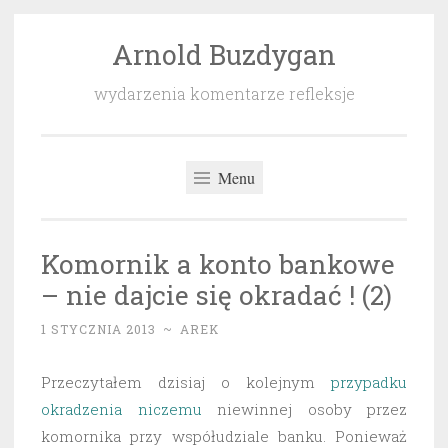
Arnold Buzdygan
Przeskocz
do
wydarzenia komentarze refleksje
treści
Menu
Komornik a konto bankowe
– nie dajcie się okradać ! (2)
1 STYCZNIA 2013
~
AREK
Przeczytałem dzisiaj o kolejnym
przypadku
okradzenia niczemu
niewinnej osoby przez
komornika przy współudziale banku. Ponieważ