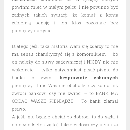
powinni mieć w małym palcu! I nie powinno być
żadnych takich sytuacji, że komuś z konta
zabierają pensję i ten ktoś pozostaje bez
pieniędzy na życie.
Dlatego jeśli taka historia Wam się zdarzy to nie
ma sensu chandryczyć się z komornikiem – bo
on należy do sitwy sądowniczej i NIGDY nic nie
wskóracie – tylko natychmiast pisać pismo do
banku o zwrot
bezprawnie
zabranych
pieniędzy. I nic Was nie obchodzi czy komornik
zwróci bankowi czy nie zwróci – to BANK MA
ODDAĆ WASZE PIENIĄDZE. To bank złamał
prawo.
A jeśli nie będzie chciał po dobroci to do sądu i
oprócz odsetek żądać także zadośćuczynienia za