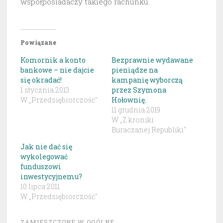
współposiadaczy takiego rachunku.
Powiązane
Komornik a konto
Bezprawnie wydawane
bankowe – nie dajcie
pieniądze na
się okradać!
kampanię wyborczą
1 stycznia 2013
przez Szymona
W „Przedsiębiorczość"
Hołownię.
11 grudnia 2019
W „Z kroniki
Buraczanej Republiki"
Jak nie dać się
wykolegować
funduszowi
inwestycyjnemu?
10 lipca 2011
W „Przedsiębiorczość"
ZAMIESZCZONE W
OGÓLNE