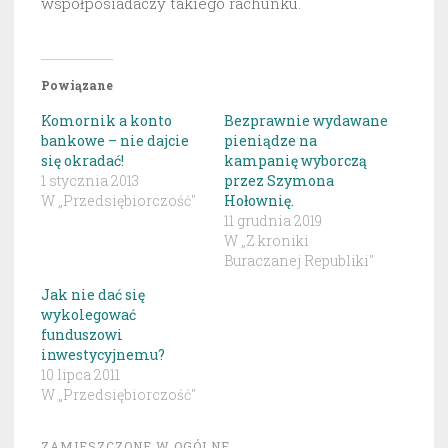
współposiadaczy takiego rachunku.
Powiązane
Komornik a konto
Bezprawnie wydawane
bankowe – nie dajcie
pieniądze na
się okradać!
kampanię wyborczą
1 stycznia 2013
przez Szymona
W „Przedsiębiorczość"
Hołownię.
11 grudnia 2019
W „Z kroniki
Buraczanej Republiki"
Jak nie dać się
wykolegować
funduszowi
inwestycyjnemu?
10 lipca 2011
W „Przedsiębiorczość"
ZAMIESZCZONE W
OGÓLNE