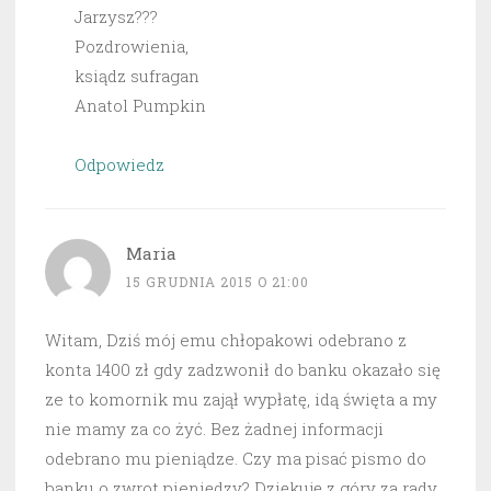
Jarzysz???
Pozdrowienia,
ksiądz sufragan
Anatol Pumpkin
Odpowiedz
Maria
15 GRUDNIA 2015 O 21:00
Witam, Dziś mój emu chłopakowi odebrano z
konta 1400 zł gdy zadzwonił do banku okazało się
ze to komornik mu zajął wypłatę, idą święta a my
nie mamy za co żyć. Bez żadnej informacji
odebrano mu pieniądze. Czy ma pisać pismo do
banku o zwrot pieniędzy? Dziękuję z góry za rady