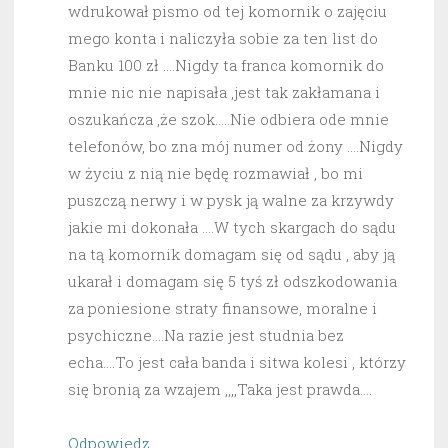
wdrukował pismo od tej komornik o zajęciu
mego konta i naliczyła sobie za ten list do
Banku 100 zł ….Nigdy ta franca komornik do
mnie nic nie napisała ,jest tak zakłamana i
oszukańcza ,że szok…..Nie odbiera ode mnie
telefonów, bo zna mój numer od żony ….Nigdy
w życiu z nią nie będę rozmawiał , bo mi
puszczą nerwy i w pysk ją walne za krzywdy
jakie mi dokonała ….W tych skargach do sądu
na tą komornik domagam się od sądu , aby ją
ukarał i domagam się 5 tyś zł odszkodowania
za poniesione straty finansowe, moralne i
psychiczne….Na razie jest studnia bez
echa….To jest cała banda i sitwa kolesi , którzy
się bronią za wzajem ,,,,Taka jest prawda….
Odpowiedz