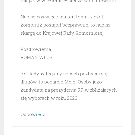
tak jak w więzieniu – siedzą sami niewinni.
Napisz coś więcej na ten temat. Jeżeli
komornik postąpił bezprawnie, to napisz
skargę do Krajowej Rady Komorniczej.
Pozdrowienia,
ROMAN WŁOS
p.s. Jedyny legalny sposób pozbycia się
długów, to poparcie Mojej Osoby jako
kandydata na prezydenta RP w zbliżających
się wyborach w roku 2020.
Odpowiedz