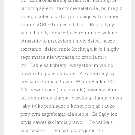
itd….Żona okazała się zdradliwa i kłamcą , 14
lat z nią żyłem i tak mnie załatwiła , bo ma już
innego kolesia z którym pracuje w tej samej
firmie LG.Elektronics od 9 lat ….Bóg jedyny
wie od kiedy mnie zdradza z nim i oszukuje ,
strasznie to przeżyłem i moje dzieci nasze
rozstanie , dzieci mnie kochają a ja je i nigdy
tego matce nie wybaczą co zrobiła mi i
im….Takie są kobiety , wszystko im wolno ,
prawo stoi po ich stronie …A komornicy są
bez karni łamiąc Prawo….W moi Banku PKO
S.A. pewien pan ( pracownik ) powiedział mi
jak komornicy kłamią , oszukują i łamią prawo
, aby tylko pieniądze z konta przejąć i dużo
przy tym zagrabiając dla siebie….Że Sądy ich
kryją nawet jak łamią prawo ! ….To walka z
wiatrakami …. Ten pan po kryjomu mi