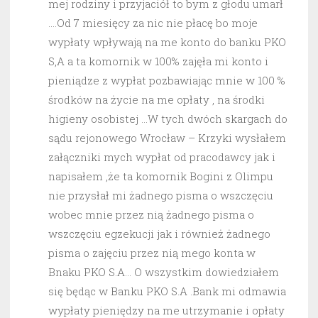
mej rodziny i przyjaciół to bym z głodu umarł
….Od 7 miesięcy za nic nie płacę bo moje
wypłaty wpływają na me konto do banku PKO
S,A a ta komornik w 100% zajęła mi konto i
pieniądze z wypłat pozbawiając mnie w 100 %
środków na życie na me opłaty , na środki
higieny osobistej …W tych dwóch skargach do
sądu rejonowego Wrocław – Krzyki wysłałem
załączniki mych wypłat od pracodawcy jak i
napisałem ,że ta komornik Bogini z Olimpu
nie przysłał mi żadnego pisma o wszczęciu
wobec mnie przez nią żadnego pisma o
wszczęciu egzekucji jak i również żadnego
pisma o zajęciu przez nią mego konta w
Bnaku PKO S.A… O wszystkim dowiedziałem
się będąc w Banku PKO S.A .Bank mi odmawia
wypłaty pieniędzy na me utrzymanie i opłaty