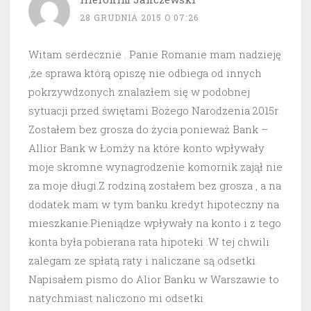
28 GRUDNIA 2015 O 07:26
Witam serdecznie . Panie Romanie mam nadzieję
,że sprawa którą opiszę nie odbiega od innych
pokrzywdzonych znalazłem się w podobnej
sytuacji przed świętami Bożego Narodzenia 2015r.
Zostałem bez grosza do życia ponieważ Bank –
Allior Bank w Łomży na które konto wpływały
moje skromne wynagrodzenie komornik zajął nie
za moje długi.Z rodziną zostałem bez grosza , a na
dodatek mam w tym banku kredyt hipoteczny na
mieszkanie.Pieniądze wpływały na konto i z tego
konta była pobierana rata hipoteki .W tej chwili
zalegam ze spłatą raty i naliczane są odsetki.
Napisałem pismo do Alior Banku w Warszawie to
natychmiast naliczono mi odsetki