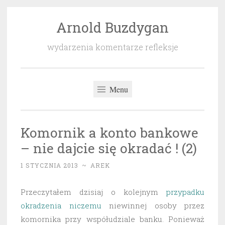
Arnold Buzdygan
Przeskocz
do
wydarzenia komentarze refleksje
treści
Menu
Komornik a konto bankowe
– nie dajcie się okradać ! (2)
1 STYCZNIA 2013
~
AREK
Przeczytałem dzisiaj o kolejnym
przypadku
okradzenia niczemu
niewinnej osoby przez
komornika przy współudziale banku. Ponieważ