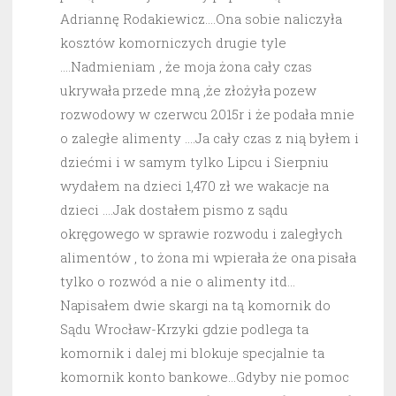
Adriannę Rodakiewicz….Ona sobie naliczyła
kosztów komorniczych drugie tyle
….Nadmieniam , że moja żona cały czas
ukrywała przede mną ,że złożyła pozew
rozwodowy w czerwcu 2015r i że podała mnie
o zaległe alimenty ….Ja cały czas z nią byłem i
dziećmi i w samym tylko Lipcu i Sierpniu
wydałem na dzieci 1,470 zł we wakacje na
dzieci ….Jak dostałem pismo z sądu
okręgowego w sprawie rozwodu i zaległych
alimentów , to żona mi wpierała że ona pisała
tylko o rozwód a nie o alimenty itd…
Napisałem dwie skargi na tą komornik do
Sądu Wrocław-Krzyki gdzie podlega ta
komornik i dalej mi blokuje specjalnie ta
komornik konto bankowe…Gdyby nie pomoc