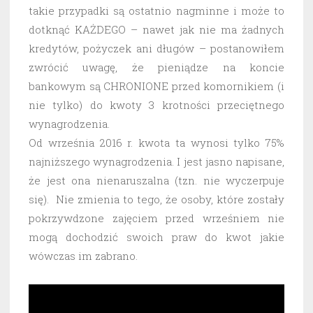
takie przypadki są ostatnio nagminne i może to
dotknąć KAŻDEGO – nawet jak nie ma żadnych
kredytów, pożyczek ani długów – postanowiłem
zwrócić uwagę, że pieniądze na koncie
bankowym są CHRONIONE przed komornikiem (i
nie tylko) do kwoty 3 krotności przeciętnego
wynagrodzenia.
Od września 2016 r. kwota ta wynosi tylko 75%
najniższego wynagrodzenia. I jest jasno napisane,
że jest ona nienaruszalna (tzn. nie wyczerpuje
się). Nie zmienia to tego, że osoby, które zostały
pokrzywdzone zajęciem przed wrześniem nie
mogą dochodzić swoich praw do kwot jakie
wówczas im zabrano.