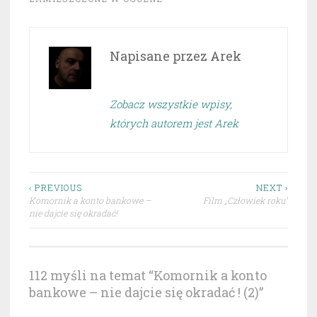
Napisane przez
Arek
Zobacz wszystkie wpisy,
których autorem jest Arek
Nawigacja
‹ PREVIOUS
NEXT ›
Komornik a konto bankowe –
Film „Człowiek roku”
wpisu
nie dajcie się okradać!
112 myśli na temat “
Komornik a konto
bankowe – nie dajcie się okradać ! (2)
”