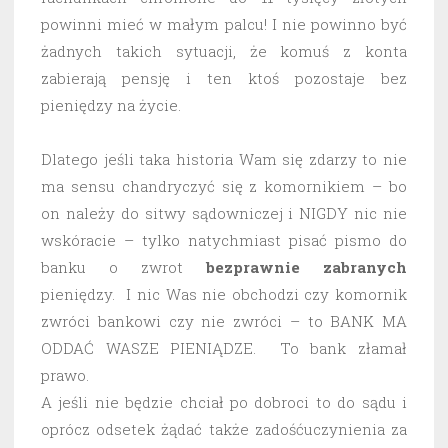
powinni mieć w małym palcu! I nie powinno być
żadnych takich sytuacji, że komuś z konta
zabierają pensję i ten ktoś pozostaje bez
pieniędzy na życie.
Dlatego jeśli taka historia Wam się zdarzy to nie
ma sensu chandryczyć się z komornikiem – bo
on należy do sitwy sądowniczej i NIGDY nic nie
wskóracie – tylko natychmiast pisać pismo do
banku o zwrot
bezprawnie
zabranych
pieniędzy. I nic Was nie obchodzi czy komornik
zwróci bankowi czy nie zwróci – to BANK MA
ODDAĆ WASZE PIENIĄDZE. To bank złamał
prawo.
A jeśli nie będzie chciał po dobroci to do sądu i
oprócz odsetek żądać także zadośćuczynienia za