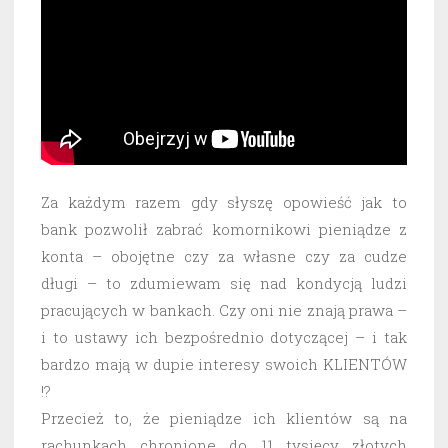
Za każdym razem gdy słyszę opowieść jak to
bank pozwolił zabrać komornikowi pieniądze z
konta – obojętne czy za własne czy za cudze
długi – to zdumiewam się nad kondycją ludzi
pracujących w bankach. Czy oni nie znają prawa –
i to ustawy ich bezpośrednio dotyczącej – i tak
bardzo mają w dupie interesy swoich KLIENTÓW
!?
Przecież to, że pieniądze ich klientów są na
rachunkach chronione do 11 tysięcy złotych