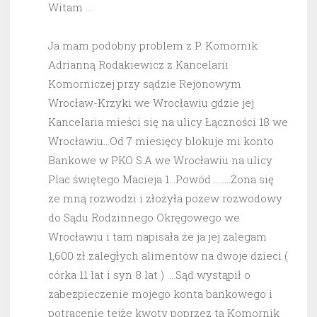
Witam …
Ja mam podobny problem z P. Komornik
Adrianną Rodakiewicz z Kancelarii
Komorniczej przy sądzie Rejonowym
Wrocław-Krzyki we Wrocławiu gdzie jej
Kancelaria mieści się na ulicy Łączności 18 we
Wrocławiu…Od 7 miesięcy blokuje mi konto
Bankowe w PKO S.A we Wrocławiu na ulicy
Plac świętego Macieja 1…Powód ……..Żona się
ze mną rozwodzi i złożyła pozew rozwodowy
do Sądu Rodzinnego Okręgowego we
Wrocławiu i tam napisała że ja jej zalegam
1,600 zł zaległych alimentów na dwoje dzieci (
córka 11 lat i syn 8 lat ) ….Sąd wystąpił o
zabezpieczenie mojego konta bankowego i
potrącenie tejże kwoty poprzez tą Komornik