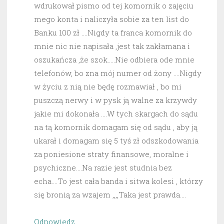
wdrukował pismo od tej komornik o zajęciu
mego konta i naliczyła sobie za ten list do
Banku 100 zł ….Nigdy ta franca komornik do
mnie nic nie napisała ,jest tak zakłamana i
oszukańcza ,że szok…..Nie odbiera ode mnie
telefonów, bo zna mój numer od żony ….Nigdy
w życiu z nią nie będę rozmawiał , bo mi
puszczą nerwy i w pysk ją walne za krzywdy
jakie mi dokonała ….W tych skargach do sądu
na tą komornik domagam się od sądu , aby ją
ukarał i domagam się 5 tyś zł odszkodowania
za poniesione straty finansowe, moralne i
psychiczne….Na razie jest studnia bez
echa….To jest cała banda i sitwa kolesi , którzy
się bronią za wzajem ,,,,Taka jest prawda….
Odpowiedz