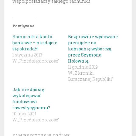
współposiadaczy takiego rachunku.
Powiązane
Komornik a konto
Bezprawnie wydawane
bankowe – nie dajcie
pieniądze na
się okradać!
kampanię wyborczą
1 stycznia 2013
przez Szymona
W „Przedsiębiorczość"
Hołownię.
11 grudnia 2019
W „Z kroniki
Buraczanej Republiki"
Jak nie dać się
wykolegować
funduszowi
inwestycyjnemu?
10 lipca 2011
W „Przedsiębiorczość"
ZAMIESZCZONE W
OGÓLNE