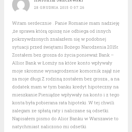
28 GRUDNIA 2015 O 07:26
Witam serdecznie . Panie Romanie mam nadzieję
,że sprawa którą opiszę nie odbiega od innych
pokrzywdzonych znalazłem się w podobnej
sytuacji przed świętami Bożego Narodzenia 2015r.
Zostałem bez grosza do życia ponieważ Bank –
Allior Bank w Łomży na które konto wpływały
moje skromne wynagrodzenie komornik zajął nie
za moje długi.Z rodziną zostałem bez grosza , a na
dodatek mam w tym banku kredyt hipoteczny na
mieszkanie.Pieniądze wpływały na konto i z tego
konta była pobierana rata hipoteki .W tej chwili
zalegam ze spłatą raty i naliczane są odsetki.
Napisałem pismo do Alior Banku w Warszawie to
natychmiast naliczono mi odsetki