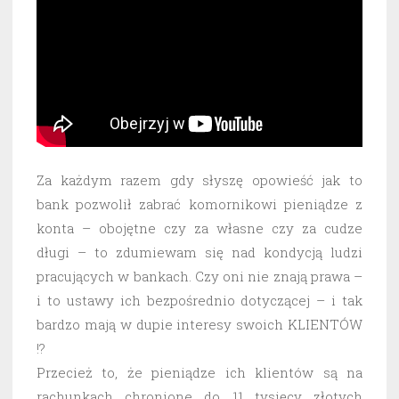
Za każdym razem gdy słyszę opowieść jak to
bank pozwolił zabrać komornikowi pieniądze z
konta – obojętne czy za własne czy za cudze
długi – to zdumiewam się nad kondycją ludzi
pracujących w bankach. Czy oni nie znają prawa –
i to ustawy ich bezpośrednio dotyczącej – i tak
bardzo mają w dupie interesy swoich KLIENTÓW
!?
Przecież to, że pieniądze ich klientów są na
rachunkach chronione do 11 tysięcy złotych