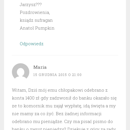
Jarzysz???
Pozdrowienia,
ksiądz sufragan
Anatol Pumpkin
Odpowiedz
Maria
15 GRUDNIA 2015 O 21:00
Witam, Dziś mój emu chłopakowi odebrano z
konta 1400 zł gdy zadzwonił do banku okazało się
ze to komornik mu zajął wypłatę, idą święta a my
nie mamy za co żyć. Bez żadnej informacji
odebrano mu pieniądze. Czy ma pisać pismo do
banku o zwrot pieniędzy? Dziękuję z góry za rady