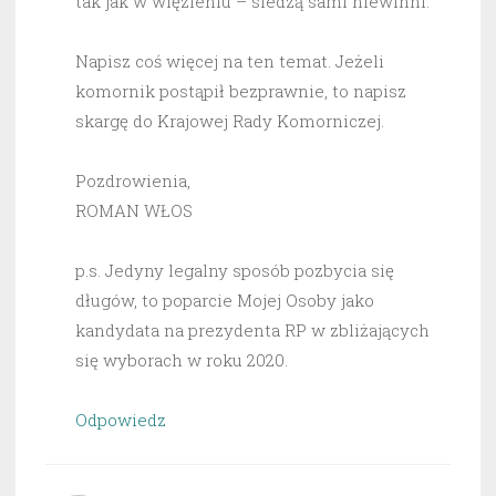
tak jak w więzieniu – siedzą sami niewinni.
Napisz coś więcej na ten temat. Jeżeli
komornik postąpił bezprawnie, to napisz
skargę do Krajowej Rady Komorniczej.
Pozdrowienia,
ROMAN WŁOS
p.s. Jedyny legalny sposób pozbycia się
długów, to poparcie Mojej Osoby jako
kandydata na prezydenta RP w zbliżających
się wyborach w roku 2020.
Odpowiedz