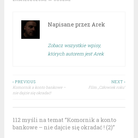
Napisane przez
Arek
Zobacz wszystkie wpisy,
których autorem jest Arek
Nawigacja
‹ PREVIOUS
NEXT ›
Komornik a konto bankowe –
Film „Człowiek roku”
wpisu
nie dajcie się okradać!
112 myśli na temat “
Komornik a konto
bankowe – nie dajcie się okradać ! (2)
”