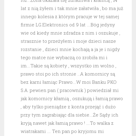
itd….Żona okazała się zdradliwa i kłamcą , 14
lat z nią żyłem i tak mnie załatwiła , bo ma już
innego kolesia z którym pracuje w tej samej
firmie LG.Elektronics od 9 lat ….Bóg jedyny
wie od kiedy mnie zdradza z nim i oszukuje ,
strasznie to przeżyłem i moje dzieci nasze
rozstanie , dzieci mnie kochają a ja je i nigdy
tego matce nie wybaczą co zrobiła mi i
im….Takie są kobiety , wszystko im wolno ,
prawo stoi po ich stronie …A komornicy są
bez karni łamiąc Prawo….W moi Banku PKO
S.A. pewien pan ( pracownik ) powiedział mi
jak komornicy kłamią , oszukują i łamią prawo
, aby tylko pieniądze z konta przejąć i dużo
przy tym zagrabiając dla siebie….Że Sądy ich
kryją nawet jak łamią prawo ! ….To walka z
wiatrakami …. Ten pan po kryjomu mi