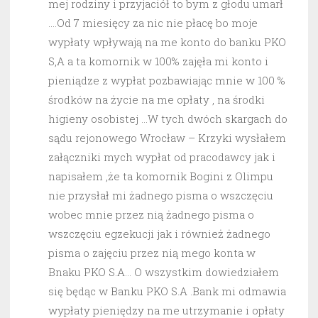
mej rodziny i przyjaciół to bym z głodu umarł
….Od 7 miesięcy za nic nie płacę bo moje
wypłaty wpływają na me konto do banku PKO
S,A a ta komornik w 100% zajęła mi konto i
pieniądze z wypłat pozbawiając mnie w 100 %
środków na życie na me opłaty , na środki
higieny osobistej …W tych dwóch skargach do
sądu rejonowego Wrocław – Krzyki wysłałem
załączniki mych wypłat od pracodawcy jak i
napisałem ,że ta komornik Bogini z Olimpu
nie przysłał mi żadnego pisma o wszczęciu
wobec mnie przez nią żadnego pisma o
wszczęciu egzekucji jak i również żadnego
pisma o zajęciu przez nią mego konta w
Bnaku PKO S.A… O wszystkim dowiedziałem
się będąc w Banku PKO S.A .Bank mi odmawia
wypłaty pieniędzy na me utrzymanie i opłaty