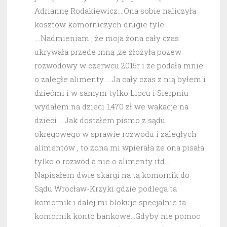
Adriannę Rodakiewicz….Ona sobie naliczyła
kosztów komorniczych drugie tyle
….Nadmieniam , że moja żona cały czas
ukrywała przede mną ,że złożyła pozew
rozwodowy w czerwcu 2015r i że podała mnie
o zaległe alimenty ….Ja cały czas z nią byłem i
dziećmi i w samym tylko Lipcu i Sierpniu
wydałem na dzieci 1,470 zł we wakacje na
dzieci ….Jak dostałem pismo z sądu
okręgowego w sprawie rozwodu i zaległych
alimentów , to żona mi wpierała że ona pisała
tylko o rozwód a nie o alimenty itd…
Napisałem dwie skargi na tą komornik do
Sądu Wrocław-Krzyki gdzie podlega ta
komornik i dalej mi blokuje specjalnie ta
komornik konto bankowe…Gdyby nie pomoc