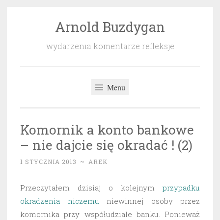
Arnold Buzdygan
Przeskocz
do
wydarzenia komentarze refleksje
treści
Menu
Komornik a konto bankowe
– nie dajcie się okradać ! (2)
1 STYCZNIA 2013
~
AREK
Przeczytałem dzisiaj o kolejnym
przypadku
okradzenia niczemu
niewinnej osoby przez
komornika przy współudziale banku. Ponieważ