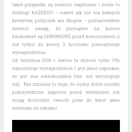
takie przypadki są ostatnio nagminne i może to
dotknąć KAŻDEGO – nawet jak nie ma żadnych
kredytów, pożyczek ani długów – postanowiłem
zwrócić uwagę, że pieniądze na koncie
bankowym są CHRONIONE przed komornikiem (i
nie tylko) do kwoty 3 krotności przeciętnego
wynagrodzenia.
Od września 2016 r. kwota ta wynosi tylko 75%
najniższego wynagrodzenia. I jest jasno napisane,
że jest ona nienaruszalna (tzn. nie wyczerpuje
się). Nie zmienia to tego, że osoby, które zostały
pokrzywdzone zajęciem przed wrześniem nie
mogą dochodzić swoich praw do kwot jakie
wówczas im zabrano.