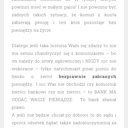
powinni mieć w małym palcu! I nie powinno być
żadnych takich sytuacji, że komuś z konta
zabierają pensję i ten ktoś pozostaje bez
pieniędzy na życie.
Dlatego jeśli taka historia Wam się zdarzy to nie
ma sensu chandryczyć się z komornikiem – bo
on należy do sitwy sądowniczej i NIGDY nic nie
wskóracie – tylko natychmiast pisać pismo do
banku o zwrot
bezprawnie
zabranych
pieniędzy. I nic Was nie obchodzi czy komornik
zwróci bankowi czy nie zwróci – to BANK MA
ODDAĆ WASZE PIENIĄDZE. To bank złamał
prawo.
A jeśli nie będzie chciał po dobroci to do sądu i
oprócz odsetek żądać także zadośćuczynienia za