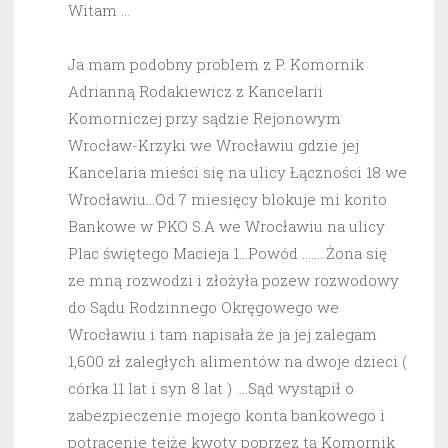
Witam …
Ja mam podobny problem z P. Komornik
Adrianną Rodakiewicz z Kancelarii
Komorniczej przy sądzie Rejonowym
Wrocław-Krzyki we Wrocławiu gdzie jej
Kancelaria mieści się na ulicy Łączności 18 we
Wrocławiu…Od 7 miesięcy blokuje mi konto
Bankowe w PKO S.A we Wrocławiu na ulicy
Plac świętego Macieja 1…Powód ……..Żona się
ze mną rozwodzi i złożyła pozew rozwodowy
do Sądu Rodzinnego Okręgowego we
Wrocławiu i tam napisała że ja jej zalegam
1,600 zł zaległych alimentów na dwoje dzieci (
córka 11 lat i syn 8 lat ) ….Sąd wystąpił o
zabezpieczenie mojego konta bankowego i
potrącenie tejże kwoty poprzez tą Komornik