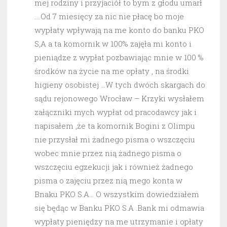
mej rodziny i przyjaciół to bym z głodu umarł
….Od 7 miesięcy za nic nie płacę bo moje
wypłaty wpływają na me konto do banku PKO
S,A a ta komornik w 100% zajęła mi konto i
pieniądze z wypłat pozbawiając mnie w 100 %
środków na życie na me opłaty , na środki
higieny osobistej …W tych dwóch skargach do
sądu rejonowego Wrocław – Krzyki wysłałem
załączniki mych wypłat od pracodawcy jak i
napisałem ,że ta komornik Bogini z Olimpu
nie przysłał mi żadnego pisma o wszczęciu
wobec mnie przez nią żadnego pisma o
wszczęciu egzekucji jak i również żadnego
pisma o zajęciu przez nią mego konta w
Bnaku PKO S.A… O wszystkim dowiedziałem
się będąc w Banku PKO S.A .Bank mi odmawia
wypłaty pieniędzy na me utrzymanie i opłaty