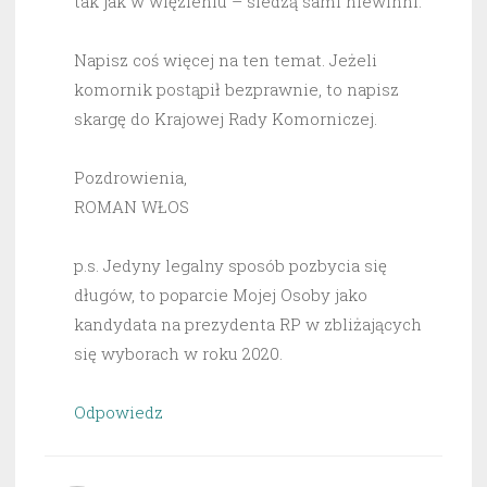
tak jak w więzieniu – siedzą sami niewinni.
Napisz coś więcej na ten temat. Jeżeli
komornik postąpił bezprawnie, to napisz
skargę do Krajowej Rady Komorniczej.
Pozdrowienia,
ROMAN WŁOS
p.s. Jedyny legalny sposób pozbycia się
długów, to poparcie Mojej Osoby jako
kandydata na prezydenta RP w zbliżających
się wyborach w roku 2020.
Odpowiedz