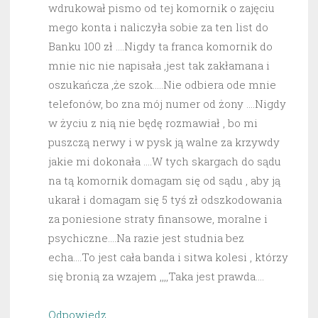
wdrukował pismo od tej komornik o zajęciu
mego konta i naliczyła sobie za ten list do
Banku 100 zł ….Nigdy ta franca komornik do
mnie nic nie napisała ,jest tak zakłamana i
oszukańcza ,że szok…..Nie odbiera ode mnie
telefonów, bo zna mój numer od żony ….Nigdy
w życiu z nią nie będę rozmawiał , bo mi
puszczą nerwy i w pysk ją walne za krzywdy
jakie mi dokonała ….W tych skargach do sądu
na tą komornik domagam się od sądu , aby ją
ukarał i domagam się 5 tyś zł odszkodowania
za poniesione straty finansowe, moralne i
psychiczne….Na razie jest studnia bez
echa….To jest cała banda i sitwa kolesi , którzy
się bronią za wzajem ,,,,Taka jest prawda….
Odpowiedz