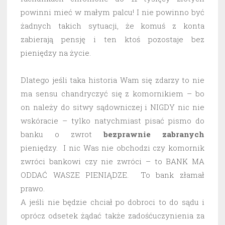
powinni mieć w małym palcu! I nie powinno być
żadnych takich sytuacji, że komuś z konta
zabierają pensję i ten ktoś pozostaje bez
pieniędzy na życie.
Dlatego jeśli taka historia Wam się zdarzy to nie
ma sensu chandryczyć się z komornikiem – bo
on należy do sitwy sądowniczej i NIGDY nic nie
wskóracie – tylko natychmiast pisać pismo do
banku o zwrot
bezprawnie
zabranych
pieniędzy. I nic Was nie obchodzi czy komornik
zwróci bankowi czy nie zwróci – to BANK MA
ODDAĆ WASZE PIENIĄDZE. To bank złamał
prawo.
A jeśli nie będzie chciał po dobroci to do sądu i
oprócz odsetek żądać także zadośćuczynienia za