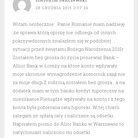
28 GRUDNIA 2015 O 07:26
Witam serdecznie . Panie Romanie mam nadzieję
,że sprawa którą opiszę nie odbiega od innych
pokrzywdzonych znalazłem się w podobnej
sytuacji przed świętami Bożego Narodzenia 2015r.
Zostałem bez grosza do życia ponieważ Bank –
Allior Bank w Łomży na które konto wpływały
moje skromne wynagrodzenie komornik zajął nie
za moje długi.Z rodziną zostałem bez grosza , a na
dodatek mam w tym banku kredyt hipoteczny na
mieszkanie.Pieniądze wpływały na konto i z tego
konta była pobierana rata hipoteki .W tej chwili
zalegam ze spłatą raty i naliczane są odsetki.
Napisałem pismo do Alior Banku w Warszawie to
natychmiast naliczono mi odsetki