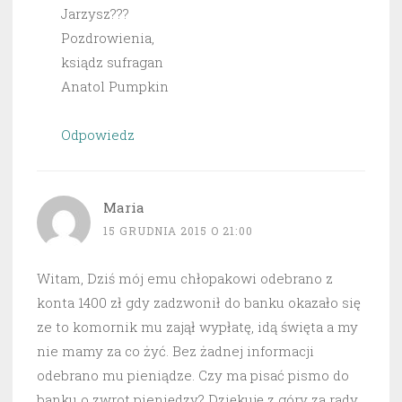
Jarzysz???
Pozdrowienia,
ksiądz sufragan
Anatol Pumpkin
Odpowiedz
Maria
15 GRUDNIA 2015 O 21:00
Witam, Dziś mój emu chłopakowi odebrano z
konta 1400 zł gdy zadzwonił do banku okazało się
ze to komornik mu zajął wypłatę, idą święta a my
nie mamy za co żyć. Bez żadnej informacji
odebrano mu pieniądze. Czy ma pisać pismo do
banku o zwrot pieniędzy? Dziękuję z góry za rady