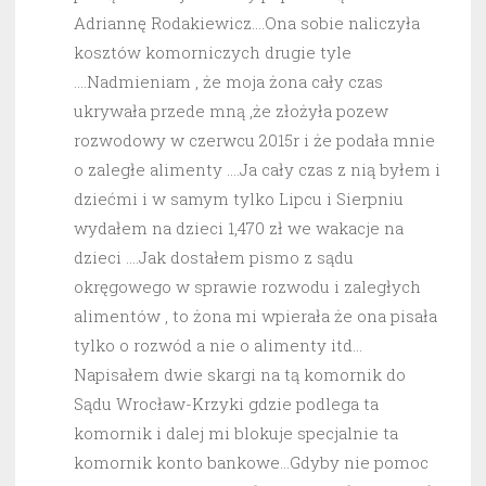
Adriannę Rodakiewicz….Ona sobie naliczyła
kosztów komorniczych drugie tyle
….Nadmieniam , że moja żona cały czas
ukrywała przede mną ,że złożyła pozew
rozwodowy w czerwcu 2015r i że podała mnie
o zaległe alimenty ….Ja cały czas z nią byłem i
dziećmi i w samym tylko Lipcu i Sierpniu
wydałem na dzieci 1,470 zł we wakacje na
dzieci ….Jak dostałem pismo z sądu
okręgowego w sprawie rozwodu i zaległych
alimentów , to żona mi wpierała że ona pisała
tylko o rozwód a nie o alimenty itd…
Napisałem dwie skargi na tą komornik do
Sądu Wrocław-Krzyki gdzie podlega ta
komornik i dalej mi blokuje specjalnie ta
komornik konto bankowe…Gdyby nie pomoc