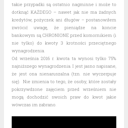
takie przypadki są ostatnio nagminne i może to
dotknąć KAŻDEGO – nawet jak nie ma żadnych
kredytów, pożyczek ani długów – postanowiłem
zwrócić uwagę, że pieniądze na koncie
bankowym są CHRONIONE przed komornikiem (i
nie tylko) do kwoty 3 krotności przeciętnego
wynagrodzenia.
Od września 2016 r. kwota ta wynosi tylko 75%
najniższego wynagrodzenia. I jest jasno napisane,
że jest ona nienaruszalna (tzn. nie wyczerpuje
się). Nie zmienia to tego, że osoby, które zostały
pokrzywdzone zajęciem przed wrześniem nie
mogą dochodzić swoich praw do kwot jakie
wówczas im zabrano.