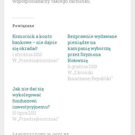
współposiadaczy takiego rachunku.
Powiązane
Komornik a konto
Bezprawnie wydawane
bankowe – nie dajcie
pieniądze na
się okradać!
kampanię wyborczą
1 stycznia 2013
przez Szymona
W „Przedsiębiorczość"
Hołownię.
11 grudnia 2019
W „Z kroniki
Buraczanej Republiki"
Jak nie dać się
wykolegować
funduszowi
inwestycyjnemu?
10 lipca 2011
W „Przedsiębiorczość"
ZAMIESZCZONE W
OGÓLNE