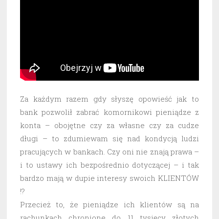
Za każdym razem gdy słyszę opowieść jak to
bank pozwolił zabrać komornikowi pieniądze z
konta – obojętne czy za własne czy za cudze
długi – to zdumiewam się nad kondycją ludzi
pracujących w bankach. Czy oni nie znają prawa –
i to ustawy ich bezpośrednio dotyczącej – i tak
bardzo mają w dupie interesy swoich KLIENTÓW
!?
Przecież to, że pieniądze ich klientów są na
rachunkach chronione do 11 tysięcy złotych