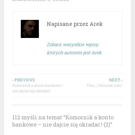
Napisane przez
Arek
Zobacz wszystkie wpisy,
których autorem jest Arek
Nawigacja
‹ PREVIOUS
NEXT ›
Komornik a konto bankowe –
Film „Człowiek roku”
wpisu
nie dajcie się okradać!
112 myśli na temat “
Komornik a konto
bankowe – nie dajcie się okradać ! (2)
”