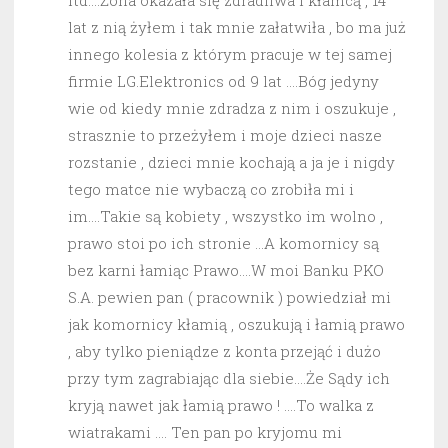
itd….Żona okazała się zdradliwa i kłamcą , 14
lat z nią żyłem i tak mnie załatwiła , bo ma już
innego kolesia z którym pracuje w tej samej
firmie LG.Elektronics od 9 lat ….Bóg jedyny
wie od kiedy mnie zdradza z nim i oszukuje ,
strasznie to przeżyłem i moje dzieci nasze
rozstanie , dzieci mnie kochają a ja je i nigdy
tego matce nie wybaczą co zrobiła mi i
im….Takie są kobiety , wszystko im wolno ,
prawo stoi po ich stronie …A komornicy są
bez karni łamiąc Prawo….W moi Banku PKO
S.A. pewien pan ( pracownik ) powiedział mi
jak komornicy kłamią , oszukują i łamią prawo
, aby tylko pieniądze z konta przejąć i dużo
przy tym zagrabiając dla siebie….Że Sądy ich
kryją nawet jak łamią prawo ! ….To walka z
wiatrakami …. Ten pan po kryjomu mi