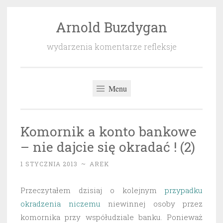
Arnold Buzdygan
Przeskocz
do
wydarzenia komentarze refleksje
treści
Menu
Komornik a konto bankowe
– nie dajcie się okradać ! (2)
1 STYCZNIA 2013
~
AREK
Przeczytałem dzisiaj o kolejnym
przypadku
okradzenia niczemu
niewinnej osoby przez
komornika przy współudziale banku. Ponieważ