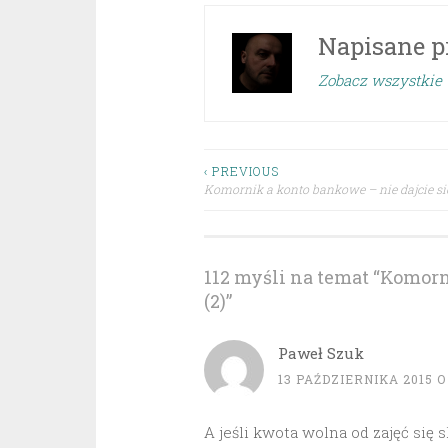
Napisane p
Zobacz wszystkie 
Nawigacja
‹ PREVIOUS
Komornik a konto bankowe – nie dajcie si
wpisu
112 myśli na temat “
Komorni
(2)
”
Paweł Szuk
13 PAŹDZIERNIKA 2015 O 
A jeśli kwota wolna od zajęć się