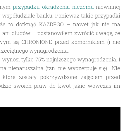
ejnym
przypadku okradzenia niczemu
niewinnej
 współudziale banku. Ponieważ takie przypadki
oże to dotknąć KAŻDEGO – nawet jak nie ma
 ani długów – postanowiłem zwrócić uwagę, że
owym są CHRONIONE przed komornikiem (i nie
przeciętnego wynagrodzenia.
a wynosi tylko 75% najniższego wynagrodzenia. I
 ona nienaruszalna (tzn. nie wyczerpuje się). Nie
, które zostały pokrzywdzone zajęciem przed
dzić swoich praw do kwot jakie wówczas im