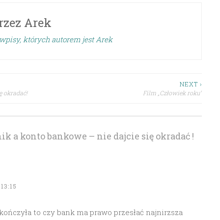
rzez
Arek
wpisy, których autorem jest Arek
NEXT ›
ę okradać!
Film „Człowiek roku”
k a konto bankowe – nie dajcie się okradać !
13:15
 skończyła to czy bank ma prawo przesłać najnirzsza