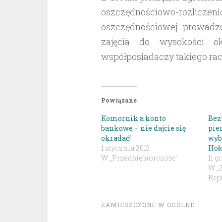
oszczędnościowo-rozlicze
oszczędnościowej prowadz
zajęcia do wysokości ok
współposiadaczy takiego ra
Powiązane
Komornik a konto
Bez
bankowe – nie dajcie się
pie
okradać!
wyb
1 stycznia 2013
Hoł
W „Przedsiębiorczość"
11 g
W „
Repu
ZAMIESZCZONE W
OGÓLNE