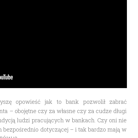
szę opowieść jak to bank pozwolił zabrać
ta – obojętne czy za własne czy za cudze długi
dycją ludzi pracujących w bankach. Czy oni nie
ch bezpośrednio dotyczącej – i tak bardzo mają w