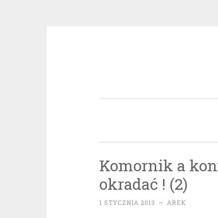
Przeskocz
do
treści
Komornik a kont
okradać ! (2)
1 STYCZNIA 2013
~
AREK