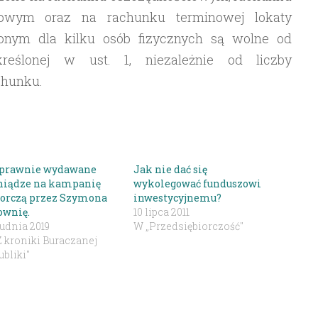
niowym oraz na rachunku terminowej lokaty
onym dla kilku osób fizycznych są wolne od
reślonej w ust. 1, niezależnie od liczby
chunku.
prawnie wydawane
Jak nie dać się
niądze na kampanię
wykolegować funduszowi
orczą przez Szymona
inwestycyjnemu?
ownię.
10 lipca 2011
rudnia 2019
W „Przedsiębiorczość"
Z kroniki Buraczanej
bliki"