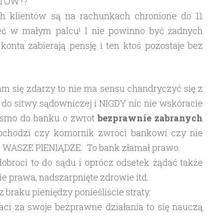
NTÓW !?
ich klientów są na rachunkach chronione do 11
ieć w małym palcu! I nie powinno być żadnych
 konta zabierają pensję i ten ktoś pozostaje bez
Wam się zdarzy to nie ma sensu chandryczyć się z
do sitwy sądowniczej i NIGDY nic nie wskóracie
pismo do banku o zwrot
bezprawnie
zabranych
obchodzi czy komornik zwróci bankowi czy nie
 WASZE PIENIĄDZE. To bank złamał prawo.
 dobroci to do sądu i oprócz odsetek żądać także
e prawa, nadszarpnięte zdrowie itd.
 braku pieniędzy ponieśliście straty.
aci za swoje bezprawne działania to się nauczą