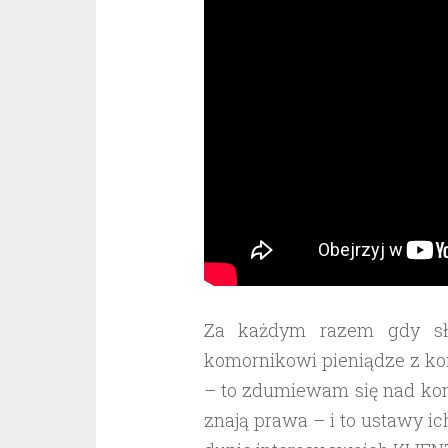
Za każdym razem gdy sły
komornikowi pieniądze z kon
– to zdumiewam się nad kon
znają prawa – i to ustawy i