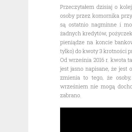
Przeczytałem dzisiaj o kol
osoby przez komornika przy
są ostatnio nagminne i m
żadnych kredytów, pożyczek
pieniądze na koncie bank
tylko) do kwoty 3 krotności 
Od września 2016 r. kwota t
jest jasno napisane, że jest
zmienia to tego, że osoby
wrześniem nie mogą docho
zabrano.