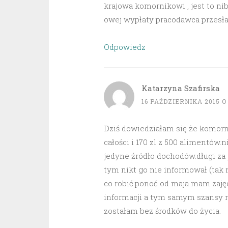
krajowa komornikowi , jest to ni
owej wypłaty pracodawca przesła
Odpowiedz
Katarzyna Szafirska
16 PAŹDZIERNIKA 2015 O 
Dziś dowiedziałam się że komorn
całości i 170 zl z 500 alimentów.
jedyne źródło dochodów.długi za 
tym nikt go nie informował (tak
co robić.ponoć od maja mam zajęc
informacji a tym samym szansy na
zostałam bez środków do życia.