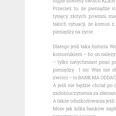
dupie interesy swoich KLIE
Przecież to, że pieniądze 
tysięcy złotych powinni m
takich sytuacji, że komuś z
pieniędzy na życie.
Dlatego jeśli taka historia 
komornikiem – bo on należy 
– tylko natychmiast pisać 
pieniędzy. I nic Was nie 
zwróci – to BANK MA ODDAĆ
A jeśli nie będzie chciał po
zadośćuczynienia za złamani
A także odszkodowania jeśli z
Może jak kilka banków zapł