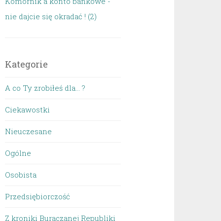
Komornik a konto bankowe -
nie dajcie się okradać ! (2)
Kategorie
A co Ty zrobiłeś dla… ?
Ciekawostki
Nieuczesane
Ogólne
Osobista
Przedsiębiorczość
Z kroniki Buraczanej Republiki