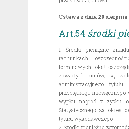
przestrzegać prawa.
Ustawa z dnia 29 sierpnia
Art.54
środki pi
1. Środki pieniężne znaj
rachunkach oszczędnośc
terminowych lokat oszczędn
zawartych umów, są wol
administracyjnego tytuł
przeciętnego miesięcznego 
wypłat nagród z zysku, 
Statystycznego za okres b
tytułu wykonawczego.
2. Środki pieniężne zgroma