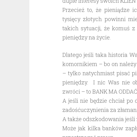
dupie interesy swoich KLIE
Przecież to, że pieniądze 
tysięcy złotych powinni m
takich sytuacji, że komuś z
pieniędzy na życie.
Dlatego jeśli taka historia 
komornikiem – bo on należy 
– tylko natychmiast pisać 
pieniędzy. I nic Was nie 
zwróci – to BANK MA ODDAĆ
A jeśli nie będzie chciał po
zadośćuczynienia za złamani
A także odszkodowania jeśli z
Może jak kilka banków zapł