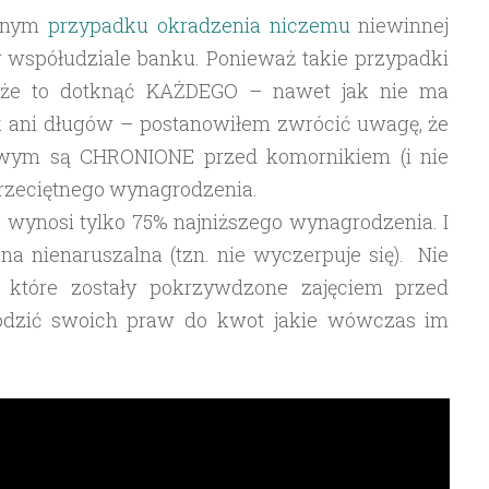
ejnym
przypadku okradzenia niczemu
niewinnej
 współudziale banku. Ponieważ takie przypadki
oże to dotknąć KAŻDEGO – nawet jak nie ma
 ani długów – postanowiłem zwrócić uwagę, że
owym są CHRONIONE przed komornikiem (i nie
przeciętnego wynagrodzenia.
a wynosi tylko 75% najniższego wynagrodzenia. I
 ona nienaruszalna (tzn. nie wyczerpuje się). Nie
, które zostały pokrzywdzone zajęciem przed
dzić swoich praw do kwot jakie wówczas im