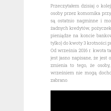
Przeczytałem dzisiaj o kol
osoby przez komornika przy
są ostatnio nagminne i m
żadnych kredytów, pożyczek
pieniądze na koncie bank
tylko) do kwoty 3 krotności 
Od września 2016 r. kwota t
jest jasno napisane, że jest
zmienia to tego, że osoby
wrześniem nie mogą docho
zabrano.