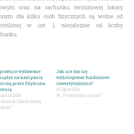
niowym oraz na rachunku terminowej lokaty
onym dla kilku osób fizycznych są wolne od
reślonej w ust. 1, niezależnie od liczby
chunku.
prawnie wydawane
Jak nie dać się
niądze na kampanię
wykolegować funduszowi
orczą przez Szymona
inwestycyjnemu?
ownię.
10 lipca 2011
rudnia 2019
W „Przedsiębiorczość"
Z kroniki Buraczanej
bliki"