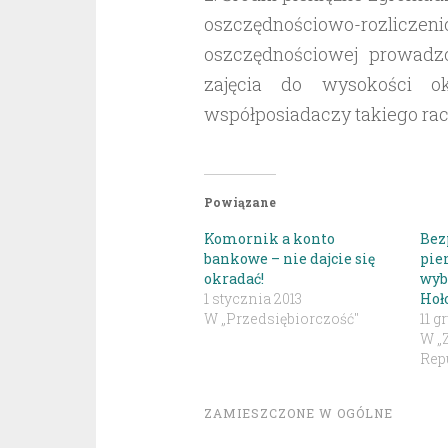
oszczędnościowo-rozlicze
oszczędnościowej prowadz
zajęcia do wysokości ok
współposiadaczy takiego ra
Powiązane
Komornik a konto
Bez
bankowe – nie dajcie się
pie
okradać!
wyb
1 stycznia 2013
Hoł
W „Przedsiębiorczość"
11 g
W „
Repu
ZAMIESZCZONE W
OGÓLNE