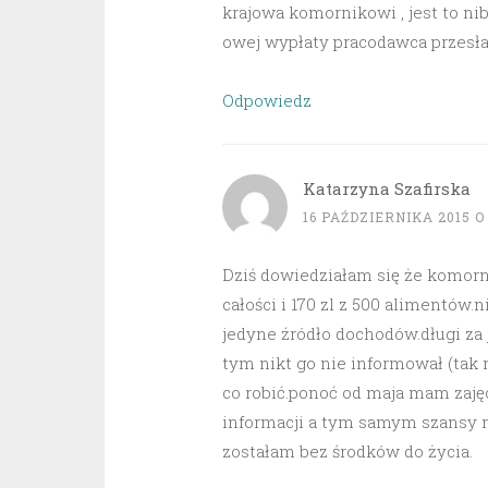
krajowa komornikowi , jest to ni
owej wypłaty pracodawca przesła
Odpowiedz
Katarzyna Szafirska
16 PAŹDZIERNIKA 2015 O 
Dziś dowiedziałam się że komorn
całości i 170 zl z 500 alimentów.
jedyne źródło dochodów.długi za 
tym nikt go nie informował (tak
co robić.ponoć od maja mam zajęc
informacji a tym samym szansy na
zostałam bez środków do życia.