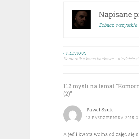
Napisane p
Zobacz wszystkie 
Nawigacja
‹ PREVIOUS
Komornik a konto bankowe – nie dajcie si
wpisu
112 myśli na temat “
Komorni
(2)
”
Paweł Szuk
13 PAŹDZIERNIKA 2015 O 
A jeśli kwota wolna od zajęć się