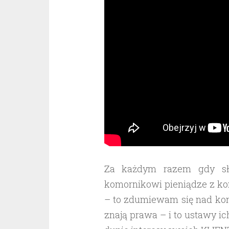
Za każdym razem gdy sły
komornikowi pieniądze z kon
– to zdumiewam się nad kon
znają prawa – i to ustawy i