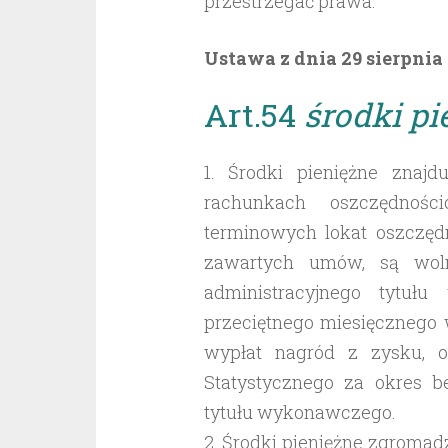
przestrzegać prawa.
Ustawa z dnia 29 sierpnia
Art.54
środki pi
1. Środki pieniężne znaj
rachunkach oszczędnośc
terminowych lokat oszczędn
zawartych umów, są wol
administracyjnego tytuł
przeciętnego miesięcznego 
wypłat nagród z zysku, 
Statystycznego za okres b
tytułu wykonawczego.
2. Środki pieniężne zgroma