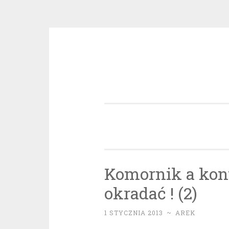
Przeskocz
do
treści
Komornik a kont
okradać ! (2)
1 STYCZNIA 2013
~
AREK