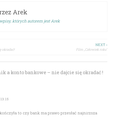
rzez
Arek
wpisy, których autorem jest Arek
NEXT ›
ę okradać!
Film „Człowiek roku”
k a konto bankowe – nie dajcie się okradać !
13:15
 skończyła to czy bank ma prawo przesłać najnirzsza