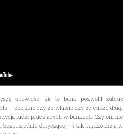
szę opowieść jak to bank pozwolił zabrać
ta – obojętne czy za własne czy za cudze długi
dycją ludzi pracujących w bankach. Czy oni nie
ch bezpośrednio dotyczącej – i tak bardzo mają w