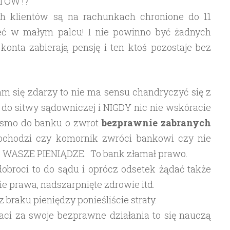
NTÓW !?
ich klientów są na rachunkach chronione do 11
ieć w małym palcu! I nie powinno być żadnych
 konta zabierają pensję i ten ktoś pozostaje bez
Wam się zdarzy to nie ma sensu chandryczyć się z
do sitwy sądowniczej i NIGDY nic nie wskóracie
pismo do banku o zwrot
bezprawnie
zabranych
obchodzi czy komornik zwróci bankowi czy nie
 WASZE PIENIĄDZE. To bank złamał prawo.
 dobroci to do sądu i oprócz odsetek żądać także
e prawa, nadszarpnięte zdrowie itd.
 braku pieniędzy ponieśliście straty.
aci za swoje bezprawne działania to się nauczą