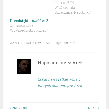
12 maja 2019
W „Z kroniki
Buraczanej Republiki"
Przedsiębiorczość cz.2.
29 marca 2023
W „Przedsiębiorczość"
ZAMIESZCZONE W
PRZEDSIĘBIORCZOŚĆ
Napisane przez
Arek
Zobacz wszystkie wpisy,
których autorem jest Arek
‹ PREVIOUS
NEXT ›