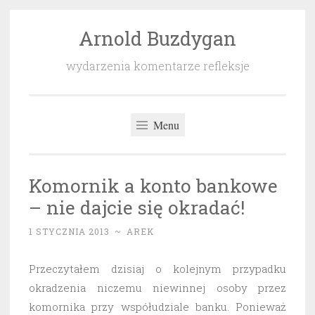
Arnold Buzdygan
Przeskocz
do
wydarzenia komentarze refleksje
treści
Menu
Komornik a konto bankowe
– nie dajcie się okradać!
1 STYCZNIA 2013
~
AREK
Przeczytałem dzisiaj o kolejnym przypadku
okradzenia niczemu niewinnej osoby przez
komornika przy współudziale banku. Ponieważ