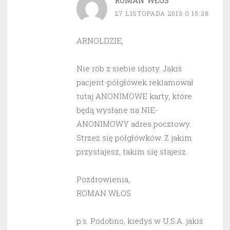
ROMAN WŁOS
27 LISTOPADA 2013 O 15:38
ARNOLDZIE,
Nie rób z siebie idioty. Jakiś
pacjent-półgłówek reklamował
tutaj ANONIMOWE karty, które
będą wysłane na NIE-
ANONIMOWY adres pocztowy.
Strzeż się półgłówków. Z jakim
przystajesz, takim się stajesz.
Pozdrowienia,
ROMAN WŁOS
p.s. Podobno, kiedyś w U.S.A. jakiś