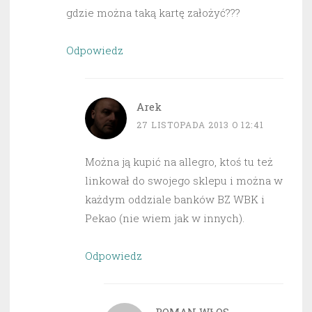
gdzie można taką kartę założyć???
Odpowiedz
Arek
27 LISTOPADA 2013 O 12:41
Można ją kupić na allegro, ktoś tu też
linkował do swojego sklepu i można w
każdym oddziale banków BZ WBK i
Pekao (nie wiem jak w innych).
Odpowiedz