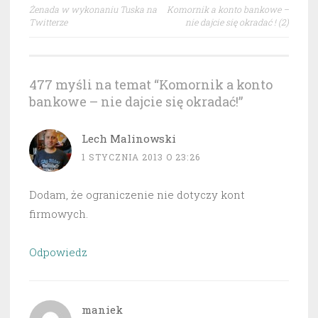
Nawigacja
Żenada w wykonaniu Tuska na
Komornik a konto bankowe –
wpisu
Twitterze
nie dajcie się okradać ! (2)
477 myśli na temat “
Komornik a konto
bankowe – nie dajcie się okradać!
”
Lech Malinowski
1 STYCZNIA 2013 O 23:26
Dodam, że ograniczenie nie dotyczy kont
firmowych.
Odpowiedz
maniek