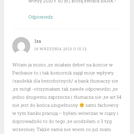
wtedy 2010 r. 50 zł.) którą zwraca BANK !
Odpowiedz
Iza
16 WRZEŚNIA 2013 O 15:12
Witam ja mimo ,ze miałam debet na koncie w
Paribasie to i tak komornik zajął moje wpływy
/zasiłekk dla bezrobotnych/ a bank tłumaczy sie
,ze mógł -otrzymałam tak zawiłe odpowiedzi ,ze
jedno drugiemu zaprzecza i tłumacza sie ,ze art.54
nie jest do końca uzupełniony
sami fachowcy
w tym banku pracują – byłam wówczas w ciązy i
doprowadziło to do tego ,ze urodziłam o 3 tyg
wczesniej .Także sama nie wiem co już mam