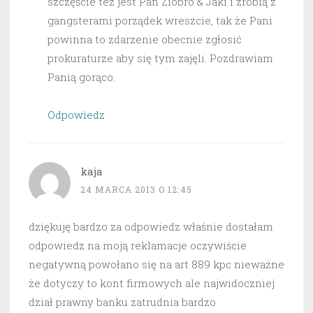
szczęście też jest Pan Ziobro & Jaki i zrobią z
gangsterami porządek wreszcie, tak że Pani
powinna to zdarzenie obecnie zgłosić
prokuraturze aby się tym zajęli. Pozdrawiam
Panią gorąco.
Odpowiedz
kaja
24 MARCA 2013 O 12:45
dziękuję bardzo za odpowiedz właśnie dostałam
odpowiedz na moją reklamacje oczywiście
negatywną powołano się na art 889 kpc nieważne
że dotyczy to kont firmowych ale najwidoczniej
dział prawny banku zatrudnia bardzo