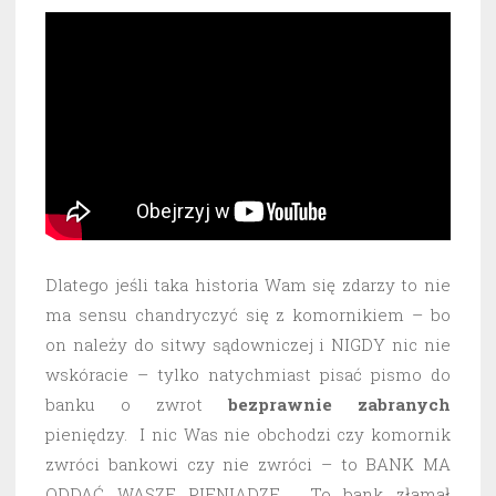
Dlatego jeśli taka historia Wam się zdarzy to nie
ma sensu chandryczyć się z komornikiem – bo
on należy do sitwy sądowniczej i NIGDY nic nie
wskóracie – tylko natychmiast pisać pismo do
banku o zwrot
bezprawnie
zabranych
pieniędzy. I nic Was nie obchodzi czy komornik
zwróci bankowi czy nie zwróci – to BANK MA
ODDAĆ WASZE PIENIĄDZE. To bank złamał