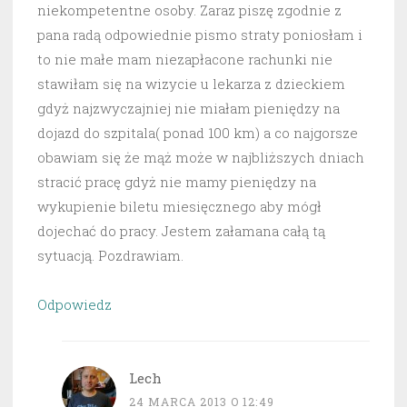
niekompetentne osoby. Zaraz piszę zgodnie z
pana radą odpowiednie pismo straty poniosłam i
to nie małe mam niezapłacone rachunki nie
stawiłam się na wizycie u lekarza z dzieckiem
gdyż najzwyczajniej nie miałam pieniędzy na
dojazd do szpitala( ponad 100 km) a co najgorsze
obawiam się że mąż może w najbliższych dniach
stracić pracę gdyż nie mamy pieniędzy na
wykupienie biletu miesięcznego aby mógł
dojechać do pracy. Jestem załamana całą tą
sytuacją. Pozdrawiam.
Odpowiedz
Lech
24 MARCA 2013 O 12:49