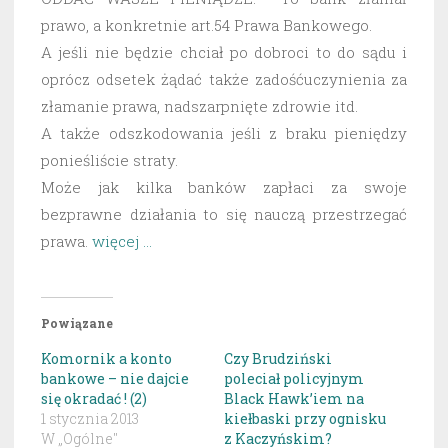
prawo, a konkretnie art.54 Prawa Bankowego.
A jeśli nie będzie chciał po dobroci to do sądu i
oprócz odsetek żądać także zadośćuczynienia za
złamanie prawa, nadszarpnięte zdrowie itd.
A także odszkodowania jeśli z braku pieniędzy
ponieśliście straty.
Może jak kilka banków zapłaci za swoje
bezprawne działania to się nauczą przestrzegać
prawa.
więcej …
Powiązane
Komornik a konto
Czy Brudziński
bankowe – nie dajcie
poleciał policyjnym
się okradać ! (2)
Black Hawk’iem na
1 stycznia 2013
kiełbaski przy ognisku
W „Ogólne"
z Kaczyńskim?