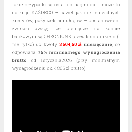
takie przypadki są ostatnio nagminne i może to
dotknąć KAŻDEGO – nawet jak nie ma żadnych
kredytów, pożyczek ani długów – postanowiłem
zwrócić uwagę, że pieniądze na koncie
bankowym są CHRONIONE przed komornikiem (i
nie tylko) do kwoty
3 604,50 zł
miesięcznie
, co
odpowiada
75 % minimalnego wynagrodzenia
brutto
od 1 stycznia 2026 (przy minimalnym
wynagrodzeniu ok. 4 806 zł brutto)