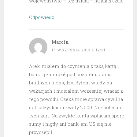
województwie – też działa – na jakiś czas.
Odpowiedz
Marcin
15 WRZEŚNIA 2013 O 12:31
Arek, miałem do czynienia z taką kartą i
bank ją zamroził pod pozorem prania
brudnych pieniędzy. Byłem wtedy na
wakacjach i musiałem wcześniej wracać z
tego powodu. Czeka mnie sprawa cywilna
dot. odzyskania kwoty 2.000. Nie polecam
tych kart. Na zwykłe konta wpłacam spore
sumy i nigdy ani bank, ani US się nie
przyczepił.