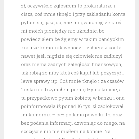
zł, oczywiście zgłosiłem to prokuraturze i
cisza, coś mnie tknęło i przy zakładaniu konta
pytam się, jaką dajecie mi gwarancję że ktoś
mi moich pieniędzy nie ukradnie, bo
powiedziałem że żyjemy w takim bandyckim
kraju że komornik wchodzi i zabiera z konta
nawet jeśli nigdzie się człowiek nie zadłużył
oraz niema żadnych zaległości finansowych,
tak robią że niby ktoś coś kupił lub pożyczył i
lewe sprawy itp. Coś mnie tknęło i za czasów
Tuska nie trzymałem pieniędzy na koncie, a
tu przypadkowo pytam kobietę w banku i ona
poinformowała iż ponad 16 tys. zł zablokował
mi komornik – bez podania powodu itp, oraz
bez podania informacji dzwoniąc do niego, na
szczęście nic nie miałem na koncie. Na