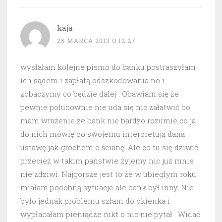
kaja
25 MARCA 2013 O 12:27
wysłałam kolejne pismo do banku postraszyłam
ich sądem i zapłatą odszkodowania no i
zobaczymy co będzie dalej . Obawiam się że
pewnie polubownie nie uda się nic załatwić bo
mam wrażenie że bank nie bardzo rozumie co ja
do nich mówię po swojemu interpretują daną
ustawę jak grochem o ścianę. Ale co tu się dziwić
przecież w takim państwie żyjemy nic już mnie
nie zdziwi. Najgorsze jest to że w ubiegłym roku
miałam podobną sytuacje ale bank był inny. Nie
było jednak problemu szłam do okienka i
wypłacałam pieniądze nikt o nic nie pytał . Widać