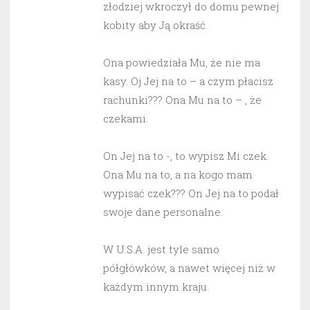
złodziej wkroczył do domu pewnej
kobity aby Ją okraść.
Ona powiedziała Mu, że nie ma
kasy. Oj Jej na to – a czym płacisz
rachunki??? Ona Mu na to – , że
czekami.
On Jej na to -, to wypisz Mi czek.
Ona Mu na to, a na kogo mam
wypisać czek??? On Jej na to podał
swoje dane personalne.
W U.S.A. jest tyle samo
półgłówków, a nawet więcej niż w
każdym innym kraju.