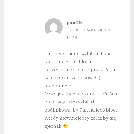
pant3k
27 LISTOPADA 2013 O
19:49
Panie Romanie czytałem Pana
komentarze na blogu
Jaszego.Jasze chciał przez Pana
zablokować(zablokował?)
komentarze.
Może jakiś wpis o korwinie?(Taki
opisujący całokształt).I
podlinkował by Pan na jego blogu
wtedy korwinojebcy zaraz by się
zjechali