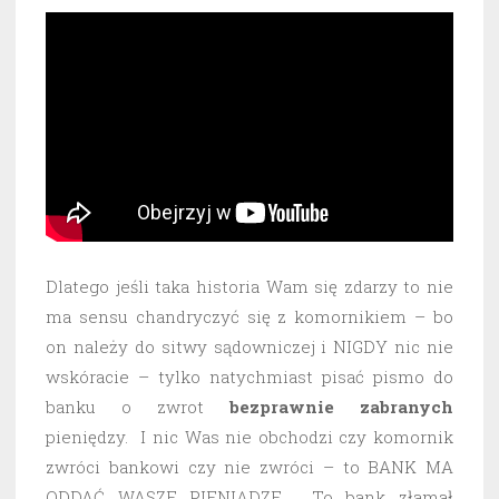
Dlatego jeśli taka historia Wam się zdarzy to nie
ma sensu chandryczyć się z komornikiem – bo
on należy do sitwy sądowniczej i NIGDY nic nie
wskóracie – tylko natychmiast pisać pismo do
banku o zwrot
bezprawnie
zabranych
pieniędzy. I nic Was nie obchodzi czy komornik
zwróci bankowi czy nie zwróci – to BANK MA
ODDAĆ WASZE PIENIĄDZE. To bank złamał