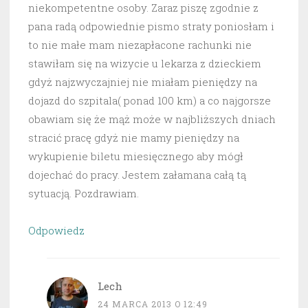
niekompetentne osoby. Zaraz piszę zgodnie z
pana radą odpowiednie pismo straty poniosłam i
to nie małe mam niezapłacone rachunki nie
stawiłam się na wizycie u lekarza z dzieckiem
gdyż najzwyczajniej nie miałam pieniędzy na
dojazd do szpitala( ponad 100 km) a co najgorsze
obawiam się że mąż może w najbliższych dniach
stracić pracę gdyż nie mamy pieniędzy na
wykupienie biletu miesięcznego aby mógł
dojechać do pracy. Jestem załamana całą tą
sytuacją. Pozdrawiam.
Odpowiedz
Lech
24 MARCA 2013 O 12:49