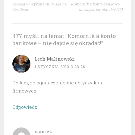
Nawigacja
Żenada w wykonaniu Tuska na
Komornik a konto bankowe –
wpisu
Twitterze
nie dajcie się okradać ! (2)
477 myśli na temat “
Komornik a konto
bankowe – nie dajcie się okradać!
”
Lech Malinowski
1 STYCZNIA 2013 O 23:26
Dodam, że ograniczenie nie dotyczy kont
firmowych.
Odpowiedz
maniek