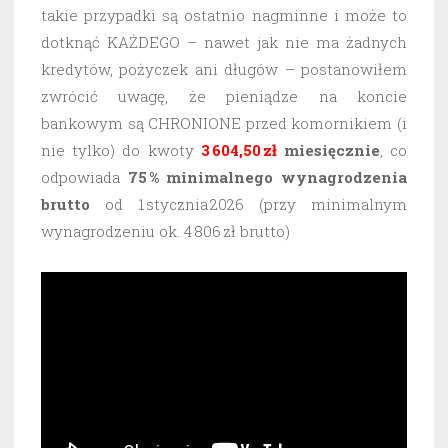
takie przypadki są ostatnio nagminne i może to
dotknąć KAŻDEGO – nawet jak nie ma żadnych
kredytów, pożyczek ani długów – postanowiłem
zwrócić uwagę, że pieniądze na koncie
bankowym są CHRONIONE przed komornikiem (i
nie tylko) do kwoty
3 604,50 zł
miesięcznie
, co
odpowiada
75 % minimalnego wynagrodzenia
brutto
od 1 stycznia 2026 (przy minimalnym
wynagrodzeniu ok. 4 806 zł brutto)