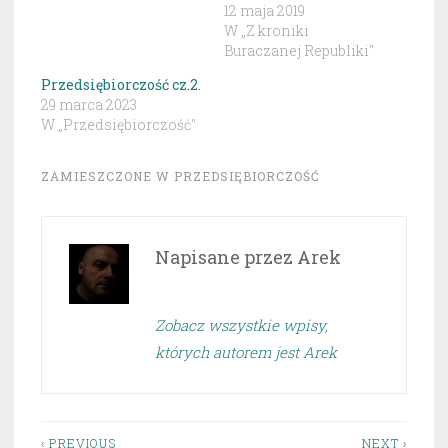
12 maja 2019
W „Z kroniki
Buraczanej Republiki"
Przedsiębiorczość cz.2.
29 marca 2023
W „Przedsiębiorczość"
ZAMIESZCZONE W
PRZEDSIĘBIORCZOŚĆ
Napisane przez
Arek
Zobacz wszystkie wpisy,
których autorem jest Arek
‹ PREVIOUS
NEXT ›