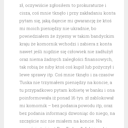
zł, oczywiście zgłosiłem to prokuraturze i
cisza, coś mnie tknęło i przy zakładaniu konta
pytam się, jaką dajecie mi gwarancję że ktoś
mi moich pieniędzy nie ukradnie, bo
powiedziałem że żyjemy w takim bandyckim
kraju że komornik wchodzi i zabiera z konta
nawet jeśli nigdzie się człowiek nie zadłużył
oraz niema żadnych zaległości finansowych,
tak robią że niby ktoś coś kupił lub pożyczył i
lewe sprawy itp. Coś mnie tknęło i za czasów
Tuska nie trzymałem pieniędzy na koncie, a
tu przypadkowo pytam kobietę w banku i ona
poinformowała iż ponad 16 tys. zł zablokował
mi komornik – bez podania powodu itp, oraz
bez podania informacji dzwoniąc do niego, na
szczęście nic nie miałem na koncie. Na