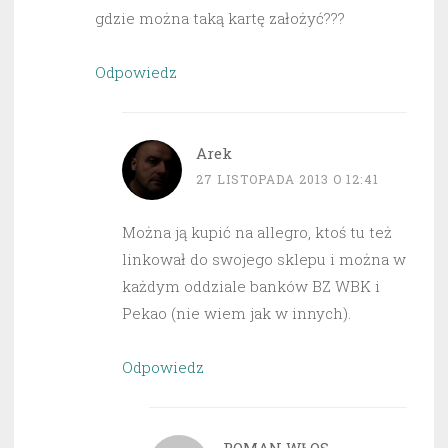
gdzie można taką kartę założyć???
Odpowiedz
Arek
27 LISTOPADA 2013 O 12:41
Można ją kupić na allegro, ktoś tu też
linkował do swojego sklepu i można w
każdym oddziale banków BZ WBK i
Pekao (nie wiem jak w innych).
Odpowiedz