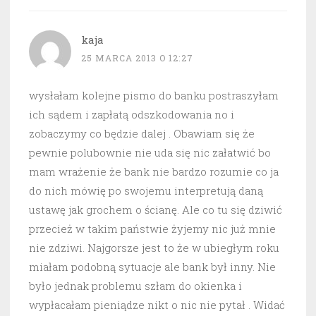
kaja
25 MARCA 2013 O 12:27
wysłałam kolejne pismo do banku postraszyłam
ich sądem i zapłatą odszkodowania no i
zobaczymy co będzie dalej . Obawiam się że
pewnie polubownie nie uda się nic załatwić bo
mam wrażenie że bank nie bardzo rozumie co ja
do nich mówię po swojemu interpretują daną
ustawę jak grochem o ścianę. Ale co tu się dziwić
przecież w takim państwie żyjemy nic już mnie
nie zdziwi. Najgorsze jest to że w ubiegłym roku
miałam podobną sytuacje ale bank był inny. Nie
było jednak problemu szłam do okienka i
wypłacałam pieniądze nikt o nic nie pytał . Widać