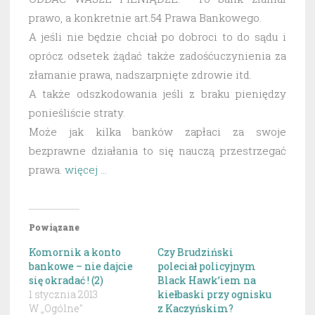
prawo, a konkretnie art.54 Prawa Bankowego.
A jeśli nie będzie chciał po dobroci to do sądu i
oprócz odsetek żądać także zadośćuczynienia za
złamanie prawa, nadszarpnięte zdrowie itd.
A także odszkodowania jeśli z braku pieniędzy
ponieśliście straty.
Może jak kilka banków zapłaci za swoje
bezprawne działania to się nauczą przestrzegać
prawa.
więcej …
Powiązane
Komornik a konto
Czy Brudziński
bankowe – nie dajcie
poleciał policyjnym
się okradać ! (2)
Black Hawk’iem na
1 stycznia 2013
kiełbaski przy ognisku
W „Ogólne"
z Kaczyńskim?