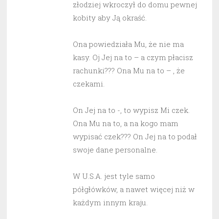
złodziej wkroczył do domu pewnej
kobity aby Ją okraść.
Ona powiedziała Mu, że nie ma
kasy. Oj Jej na to – a czym płacisz
rachunki??? Ona Mu na to – , że
czekami.
On Jej na to -, to wypisz Mi czek.
Ona Mu na to, a na kogo mam
wypisać czek??? On Jej na to podał
swoje dane personalne.
W U.S.A. jest tyle samo
półgłówków, a nawet więcej niż w
każdym innym kraju.