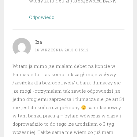
wtedy 2010 r. 50 zł.) którą zwraca BANK !
Odpowiedz
Iza
16 WRZEŚNIA 2013 O 15:12
Witam ja mimo ,ze miałam debet na koncie w
Paribasie to i tak komornik zajął moje wpływy
/zasiłekk dla bezrobotnych/ a bank tłumaczy sie
,ze mógł -otrzymałam tak zawiłe odpowiedzi ,ze
jedno drugiemu zaprzecza i tłumacza sie ,ze art.54
nie jest do końca uzupełniony
sami fachowcy
w tym banku pracują – byłam wówczas w ciązy i
doprowadziło to do tego ,ze urodziłam o 3 tyg
wczesniej .Także sama nie wiem co już mam