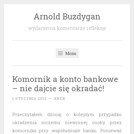
Arnold Buzdygan
Przeskocz
do
wydarzenia komentarze refleksje
treści
Menu
Komornik a konto bankowe
– nie dajcie się okradać!
1 STYCZNIA 2013
~
AREK
Przeczytałem dzisiaj o kolejnym przypadku
okradzenia niczemu niewinnej osoby przez
komornika przy współudziale banku. Ponieważ