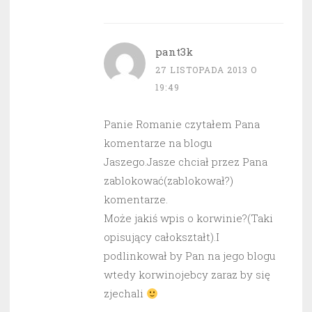
pant3k
27 LISTOPADA 2013 O
19:49
Panie Romanie czytałem Pana
komentarze na blogu
Jaszego.Jasze chciał przez Pana
zablokować(zablokował?)
komentarze.
Może jakiś wpis o korwinie?(Taki
opisujący całokształt).I
podlinkował by Pan na jego blogu
wtedy korwinojebcy zaraz by się
zjechali