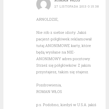
ROMAN WŁOS
27 LISTOPADA 2013 O 15:38
ARNOLDZIE,
Nie rób z siebie idioty. Jakiś
pacjent-półgłówek reklamował
tutaj ANONIMOWE karty, które
będą wysłane na NIE-
ANONIMOWY adres pocztowy.
Strzeż się półgłówków. Z jakim
przystajesz, takim się stajesz.
Pozdrowienia,
ROMAN WŁOS
p.s. Podobno, kiedyś w U.S.A. jakiś