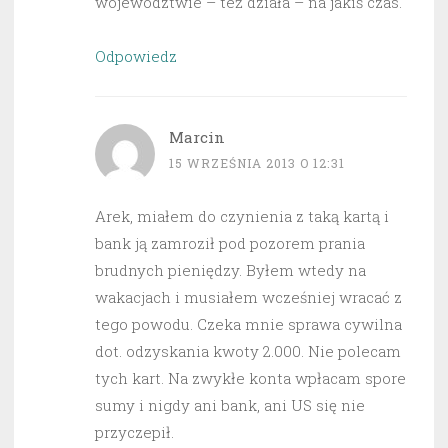
województwie – też działa – na jakiś czas.
Odpowiedz
Marcin
15 WRZEŚNIA 2013 O 12:31
Arek, miałem do czynienia z taką kartą i
bank ją zamroził pod pozorem prania
brudnych pieniędzy. Byłem wtedy na
wakacjach i musiałem wcześniej wracać z
tego powodu. Czeka mnie sprawa cywilna
dot. odzyskania kwoty 2.000. Nie polecam
tych kart. Na zwykłe konta wpłacam spore
sumy i nigdy ani bank, ani US się nie
przyczepił.