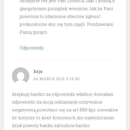
szczęście też jest Pan Ziobro & Jaki i zrobią z
gangsterami porządek wreszcie, tak że Pani
powinna to zdarzenie obecnie zgłosić
prokuraturze aby się tym zajęli. Pozdrawiam
Panią gorąco.
Odpowiedz
kaja
24 MARCA 2013 O 12:45
dziękuję bardzo za odpowiedz właśnie dostałam
odpowiedz na moją reklamacje oczywiście
negatywną powołano się na art 889 kpc nieważne
że dotyczy to kont firmowych ale najwidoczniej
dział prawny banku zatrudnia bardzo