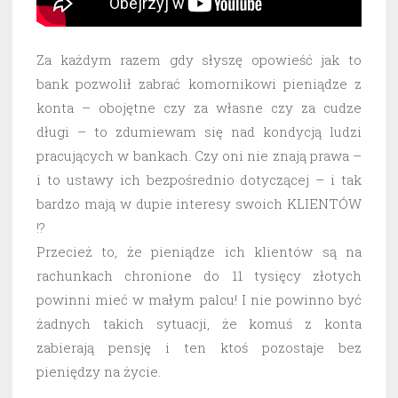
Za każdym razem gdy słyszę opowieść jak to
bank pozwolił zabrać komornikowi pieniądze z
konta – obojętne czy za własne czy za cudze
długi – to zdumiewam się nad kondycją ludzi
pracujących w bankach. Czy oni nie znają prawa –
i to ustawy ich bezpośrednio dotyczącej – i tak
bardzo mają w dupie interesy swoich KLIENTÓW
!?
Przecież to, że pieniądze ich klientów są na
rachunkach chronione do 11 tysięcy złotych
powinni mieć w małym palcu! I nie powinno być
żadnych takich sytuacji, że komuś z konta
zabierają pensję i ten ktoś pozostaje bez
pieniędzy na życie.