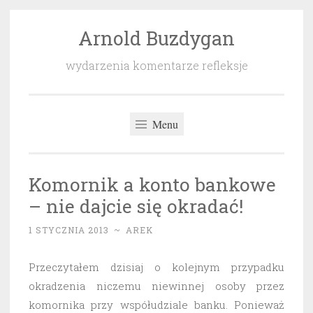
Arnold Buzdygan
Przeskocz
do
wydarzenia komentarze refleksje
treści
Menu
Komornik a konto bankowe
– nie dajcie się okradać!
1 STYCZNIA 2013
~
AREK
Przeczytałem dzisiaj o kolejnym przypadku
okradzenia niczemu niewinnej osoby przez
komornika przy współudziale banku. Ponieważ