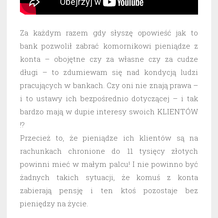
Za każdym razem gdy słyszę opowieść jak to
bank pozwolił zabrać komornikowi pieniądze z
konta – obojętne czy za własne czy za cudze
długi – to zdumiewam się nad kondycją ludzi
pracujących w bankach. Czy oni nie znają prawa –
i to ustawy ich bezpośrednio dotyczącej – i tak
bardzo mają w dupie interesy swoich KLIENTÓW
!?
Przecież to, że pieniądze ich klientów są na
rachunkach chronione do 11 tysięcy złotych
powinni mieć w małym palcu! I nie powinno być
żadnych takich sytuacji, że komuś z konta
zabierają pensję i ten ktoś pozostaje bez
pieniędzy na życie.