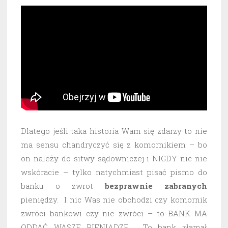
Dlatego jeśli taka historia Wam się zdarzy to nie
ma sensu chandryczyć się z komornikiem – bo
on należy do sitwy sądowniczej i NIGDY nic nie
wskóracie – tylko natychmiast pisać pismo do
banku o zwrot
bezprawnie
zabranych
pieniędzy. I nic Was nie obchodzi czy komornik
zwróci bankowi czy nie zwróci – to BANK MA
ODDAĆ WASZE PIENIĄDZE. To bank złamał