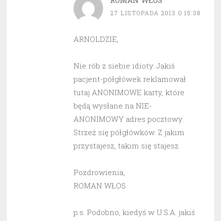
ROMAN WŁOS
27 LISTOPADA 2013 O 15:38
ARNOLDZIE,
Nie rób z siebie idioty. Jakiś
pacjent-półgłówek reklamował
tutaj ANONIMOWE karty, które
będą wysłane na NIE-
ANONIMOWY adres pocztowy.
Strzeż się półgłówków. Z jakim
przystajesz, takim się stajesz.
Pozdrowienia,
ROMAN WŁOS
p.s. Podobno, kiedyś w U.S.A. jakiś