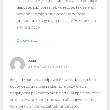
szczęście też jest Pan Ziobro & Jaki i zrobią z
gangsterami porządek wreszcie, tak że Pani
powinna to zdarzenie obecnie zgłosić
prokuraturze aby się tym zajęli. Pozdrawiam
Panią gorąco.
Odpowiedz
kaja
24 MARCA 2013 O 12:45
dziękuję bardzo za odpowiedz właśnie dostałam
odpowiedz na moją reklamacje oczywiście
negatywną powołano się na art 889 kpc nieważne
że dotyczy to kont firmowych ale najwidoczniej
dział prawny banku zatrudnia bardzo