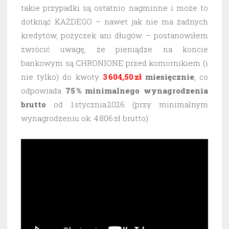
takie przypadki są ostatnio nagminne i może to
dotknąć KAŻDEGO – nawet jak nie ma żadnych
kredytów, pożyczek ani długów – postanowiłem
zwrócić uwagę, że pieniądze na koncie
bankowym są CHRONIONE przed komornikiem (i
nie tylko) do kwoty
3 604,50 zł
miesięcznie
, co
odpowiada
75 % minimalnego wynagrodzenia
brutto
od 1 stycznia 2026 (przy minimalnym
wynagrodzeniu ok. 4 806 zł brutto)