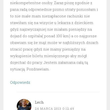
niekompetentne osoby. Zaraz piszę zgodnie z
pana radą odpowiednie pismo straty poniosłam i
to nie małe mam niezapłacone rachunki nie
stawiłam się na wizycie u lekarza z dzieckiem
gdyż najzwyczajniej nie miałam pieniędzy na
dojazd do szpitala( ponad 100 km) a co najgorsze
obawiam się że mąż może w najbliższych dniach
stracić pracę gdyż nie mamy pieniędzy na
wykupienie biletu miesięcznego aby mógł
dojechać do pracy. Jestem załamana całą tą
sytuacją. Pozdrawiam.
Odpowiedz
Lech
24 MARCA 2013 O 12:49