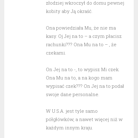
złodziej wkroczył do domu pewnej
kobity aby Ją okraść.
Ona powiedziała Mu, że nie ma
kasy. Oj Jej na to – a czym płacisz
rachunki??? Ona Mu na to – , że
czekami.
On Jej na to -, to wypisz Mi czek.
Ona Mu na to, a na kogo mam
wypisać czek??? On Jej na to podał
swoje dane personalne.
W U.S.A. jest tyle samo
półgłówków, a nawet więcej niż w
każdym innym kraju.