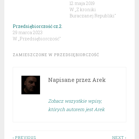
12 maja 2019
W „Z kroniki
Buraczanej Republiki"
Przedsiębiorczość cz.2.
29 marca 2023
W „Przedsiębiorczość"
ZAMIESZCZONE W
PRZEDSIĘBIORCZOŚĆ
Napisane przez
Arek
Zobacz wszystkie wpisy,
których autorem jest Arek
‹ PREVIOUS
NEXT ›