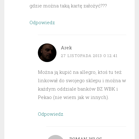
gdzie można taką kartę założyć???
Odpowiedz
Arek
27 LISTOPADA 2013 O 12:41
Można ją kupić na allegro, ktoś tu też
linkował do swojego sklepu i można w
każdym oddziale banków BZ WBK i
Pekao (nie wiem jak w innych).
Odpowiedz