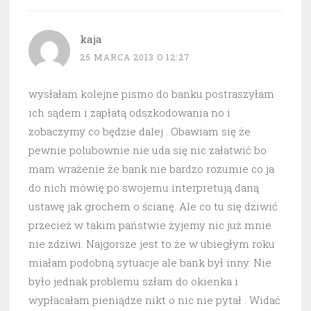
kaja
25 MARCA 2013 O 12:27
wysłałam kolejne pismo do banku postraszyłam
ich sądem i zapłatą odszkodowania no i
zobaczymy co będzie dalej . Obawiam się że
pewnie polubownie nie uda się nic załatwić bo
mam wrażenie że bank nie bardzo rozumie co ja
do nich mówię po swojemu interpretują daną
ustawę jak grochem o ścianę. Ale co tu się dziwić
przecież w takim państwie żyjemy nic już mnie
nie zdziwi. Najgorsze jest to że w ubiegłym roku
miałam podobną sytuacje ale bank był inny. Nie
było jednak problemu szłam do okienka i
wypłacałam pieniądze nikt o nic nie pytał . Widać