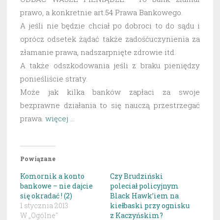
prawo, a konkretnie art.54 Prawa Bankowego.
A jeśli nie będzie chciał po dobroci to do sądu i
oprócz odsetek żądać także zadośćuczynienia za
złamanie prawa, nadszarpnięte zdrowie itd.
A także odszkodowania jeśli z braku pieniędzy
ponieśliście straty.
Może jak kilka banków zapłaci za swoje
bezprawne działania to się nauczą przestrzegać
prawa.
więcej …
Powiązane
Komornik a konto
Czy Brudziński
bankowe – nie dajcie
poleciał policyjnym
się okradać ! (2)
Black Hawk’iem na
1 stycznia 2013
kiełbaski przy ognisku
W „Ogólne"
z Kaczyńskim?