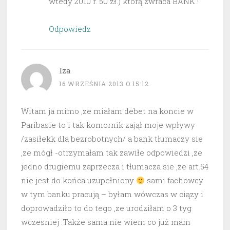
wtedy 2010 r. 50 zł.) którą zwraca BANK !
Odpowiedz
Iza
16 WRZEŚNIA 2013 O 15:12
Witam ja mimo ,ze miałam debet na koncie w
Paribasie to i tak komornik zajął moje wpływy
/zasiłekk dla bezrobotnych/ a bank tłumaczy sie
,ze mógł -otrzymałam tak zawiłe odpowiedzi ,ze
jedno drugiemu zaprzecza i tłumacza sie ,ze art.54
nie jest do końca uzupełniony
sami fachowcy
w tym banku pracują – byłam wówczas w ciązy i
doprowadziło to do tego ,ze urodziłam o 3 tyg
wczesniej .Także sama nie wiem co już mam