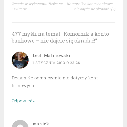
Nawigacja
Żenada w wykonaniu Tuska na
Komornik a konto bankowe –
wpisu
Twitterze
nie dajcie się okradać ! (2)
477 myśli na temat “
Komornik a konto
bankowe – nie dajcie się okradać!
”
Lech Malinowski
1 STYCZNIA 2013 O 23:26
Dodam, że ograniczenie nie dotyczy kont
firmowych.
Odpowiedz
maniek