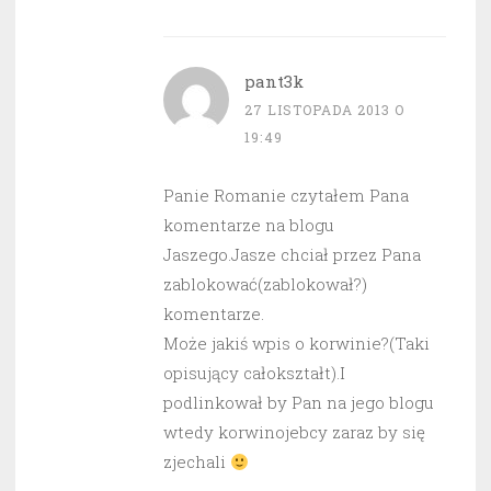
pant3k
27 LISTOPADA 2013 O
19:49
Panie Romanie czytałem Pana
komentarze na blogu
Jaszego.Jasze chciał przez Pana
zablokować(zablokował?)
komentarze.
Może jakiś wpis o korwinie?(Taki
opisujący całokształt).I
podlinkował by Pan na jego blogu
wtedy korwinojebcy zaraz by się
zjechali