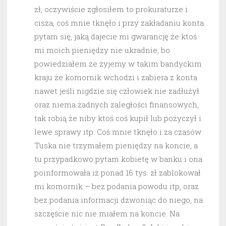
zł, oczywiście zgłosiłem to prokuraturze i
cisza, coś mnie tknęło i przy zakładaniu konta
pytam się, jaką dajecie mi gwarancję że ktoś
mi moich pieniędzy nie ukradnie, bo
powiedziałem że żyjemy w takim bandyckim
kraju że komornik wchodzi i zabiera z konta
nawet jeśli nigdzie się człowiek nie zadłużył
oraz niema żadnych zaległości finansowych,
tak robią że niby ktoś coś kupił lub pożyczył i
lewe sprawy itp. Coś mnie tknęło i za czasów
Tuska nie trzymałem pieniędzy na koncie, a
tu przypadkowo pytam kobietę w banku i ona
poinformowała iż ponad 16 tys. zł zablokował
mi komornik – bez podania powodu itp, oraz
bez podania informacji dzwoniąc do niego, na
szczęście nic nie miałem na koncie. Na