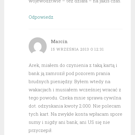
województwie – też działa – na jakiś czas.
Odpowiedz
Marcin
15 WRZEŚNIA 2013 O 12:31
Arek, miałem do czynienia z taką kartą i
bank ją zamroził pod pozorem prania
brudnych pieniędzy. Byłem wtedy na
wakacjach i musiałem wcześniej wracać z
tego powodu. Czeka mnie sprawa cywilna
dot. odzyskania kwoty 2.000. Nie polecam
tych kart. Na zwykłe konta wpłacam spore
sumy i nigdy ani bank, ani US się nie
przyczepił.