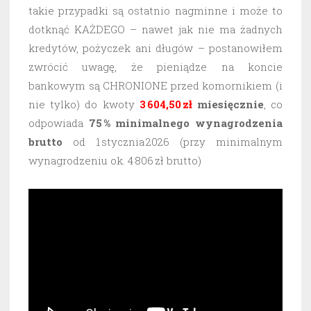
takie przypadki są ostatnio nagminne i może to
dotknąć KAŻDEGO – nawet jak nie ma żadnych
kredytów, pożyczek ani długów – postanowiłem
zwrócić uwagę, że pieniądze na koncie
bankowym są CHRONIONE przed komornikiem (i
nie tylko) do kwoty
3 604,50 zł
miesięcznie
, co
odpowiada
75 % minimalnego wynagrodzenia
brutto
od 1 stycznia 2026 (przy minimalnym
wynagrodzeniu ok. 4 806 zł brutto)