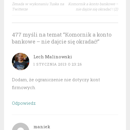
Nawigacja
Żenada w wykonaniu Tuska na
Komornik a konto bankowe –
wpisu
Twitterze
nie dajcie się okradać ! (2)
477 myśli na temat “
Komornik a konto
bankowe – nie dajcie się okradać!
”
Lech Malinowski
1 STYCZNIA 2013 O 23:26
Dodam, że ograniczenie nie dotyczy kont
firmowych.
Odpowiedz
maniek