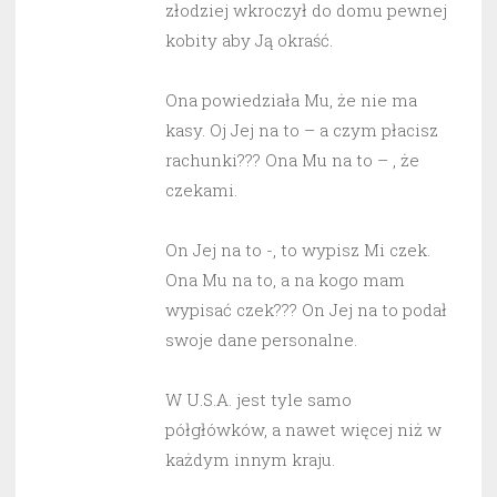
złodziej wkroczył do domu pewnej
kobity aby Ją okraść.
Ona powiedziała Mu, że nie ma
kasy. Oj Jej na to – a czym płacisz
rachunki??? Ona Mu na to – , że
czekami.
On Jej na to -, to wypisz Mi czek.
Ona Mu na to, a na kogo mam
wypisać czek??? On Jej na to podał
swoje dane personalne.
W U.S.A. jest tyle samo
półgłówków, a nawet więcej niż w
każdym innym kraju.