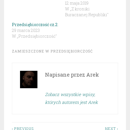
12 maja 2019
W „Z kroniki
Buraczanej Republiki"
Przedsiębiorczość cz.2.
29 marca 2023
W „Przedsiębiorczość"
ZAMIESZCZONE W
PRZEDSIĘBIORCZOŚĆ
Napisane przez
Arek
Zobacz wszystkie wpisy,
których autorem jest Arek
‹ PREVIOUS
NEXT ›