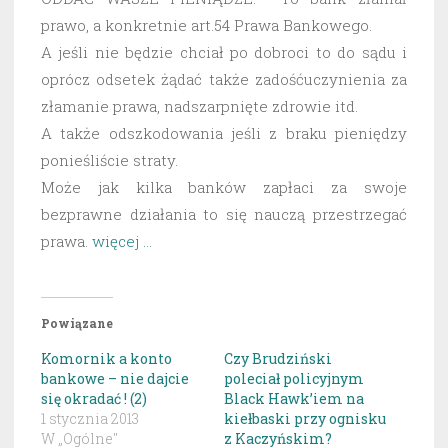
prawo, a konkretnie art.54 Prawa Bankowego.
A jeśli nie będzie chciał po dobroci to do sądu i
oprócz odsetek żądać także zadośćuczynienia za
złamanie prawa, nadszarpnięte zdrowie itd.
A także odszkodowania jeśli z braku pieniędzy
ponieśliście straty.
Może jak kilka banków zapłaci za swoje
bezprawne działania to się nauczą przestrzegać
prawa.
więcej …
Powiązane
Komornik a konto
Czy Brudziński
bankowe – nie dajcie
poleciał policyjnym
się okradać ! (2)
Black Hawk’iem na
1 stycznia 2013
kiełbaski przy ognisku
W „Ogólne"
z Kaczyńskim?