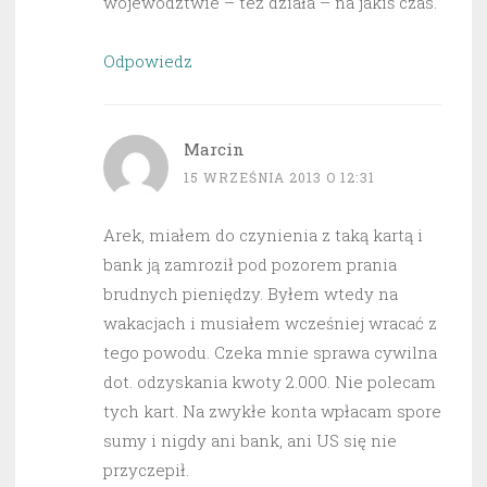
województwie – też działa – na jakiś czas.
Odpowiedz
Marcin
15 WRZEŚNIA 2013 O 12:31
Arek, miałem do czynienia z taką kartą i
bank ją zamroził pod pozorem prania
brudnych pieniędzy. Byłem wtedy na
wakacjach i musiałem wcześniej wracać z
tego powodu. Czeka mnie sprawa cywilna
dot. odzyskania kwoty 2.000. Nie polecam
tych kart. Na zwykłe konta wpłacam spore
sumy i nigdy ani bank, ani US się nie
przyczepił.