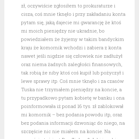
zł, oczywiście zgłosiłem to prokuraturze i
cisza, coś mnie tknęło i przy zakładaniu konta
pytam się, jaką dajecie mi gwarancję że ktoś
mi moich pieniędzy nie ukradnie, bo
powiedziałem że żyjemy w takim bandyckim
kraju że komornik wchodzi i zabiera z konta
nawet jeśli nigdzie się człowiek nie zadłużył
oraz niema żadnych zaległości finansowych,
tak robią że niby ktoś coś kupił lub pożyczył i
lewe sprawy itp. Coś mnie tknęło i za czasów
Tuska nie trzymałem pieniędzy na koncie, a
tu przypadkowo pytam kobietę w banku i ona
poinformowała iż ponad 16 tys. zł zablokował
mi komornik – bez podania powodu itp, oraz
bez podania informacji dzwoniąc do niego, na
szczęście nic nie miałem na koncie. Na