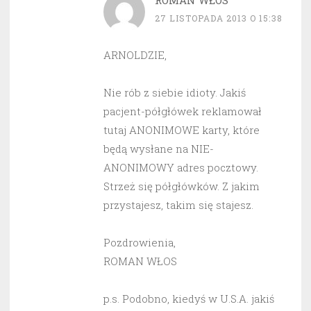
ROMAN WŁOS
27 LISTOPADA 2013 O 15:38
ARNOLDZIE,
Nie rób z siebie idioty. Jakiś
pacjent-półgłówek reklamował
tutaj ANONIMOWE karty, które
będą wysłane na NIE-
ANONIMOWY adres pocztowy.
Strzeż się półgłówków. Z jakim
przystajesz, takim się stajesz.
Pozdrowienia,
ROMAN WŁOS
p.s. Podobno, kiedyś w U.S.A. jakiś