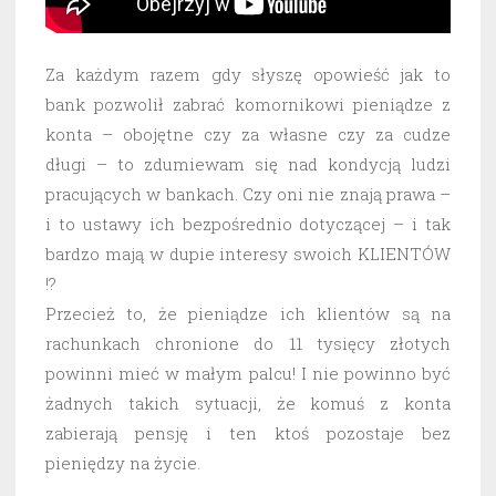
Za każdym razem gdy słyszę opowieść jak to
bank pozwolił zabrać komornikowi pieniądze z
konta – obojętne czy za własne czy za cudze
długi – to zdumiewam się nad kondycją ludzi
pracujących w bankach. Czy oni nie znają prawa –
i to ustawy ich bezpośrednio dotyczącej – i tak
bardzo mają w dupie interesy swoich KLIENTÓW
!?
Przecież to, że pieniądze ich klientów są na
rachunkach chronione do 11 tysięcy złotych
powinni mieć w małym palcu! I nie powinno być
żadnych takich sytuacji, że komuś z konta
zabierają pensję i ten ktoś pozostaje bez
pieniędzy na życie.