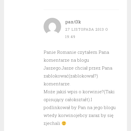
pant3k
27 LISTOPADA 2013 O
19:49
Panie Romanie czytałem Pana
komentarze na blogu
Jaszego.Jasze chciał przez Pana
zablokować(zablokował?)
komentarze.
Może jakiś wpis o korwinie?(Taki
opisujący całokształt).I
podlinkował by Pan na jego blogu
wtedy korwinojebcy zaraz by się
zjechali