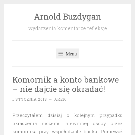
Arnold Buzdygan
Przeskocz
do
wydarzenia komentarze refleksje
treści
Menu
Komornik a konto bankowe
– nie dajcie się okradać!
1 STYCZNIA 2013
~
AREK
Przeczytałem dzisiaj o kolejnym przypadku
okradzenia niczemu niewinnej osoby przez
komornika przy współudziale banku. Ponieważ