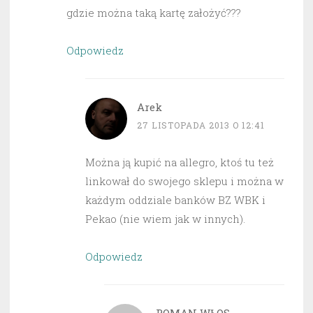
gdzie można taką kartę założyć???
Odpowiedz
Arek
27 LISTOPADA 2013 O 12:41
Można ją kupić na allegro, ktoś tu też
linkował do swojego sklepu i można w
każdym oddziale banków BZ WBK i
Pekao (nie wiem jak w innych).
Odpowiedz