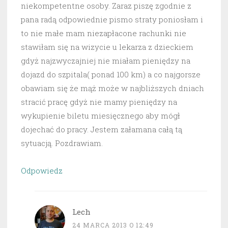
niekompetentne osoby. Zaraz piszę zgodnie z
pana radą odpowiednie pismo straty poniosłam i
to nie małe mam niezapłacone rachunki nie
stawiłam się na wizycie u lekarza z dzieckiem
gdyż najzwyczajniej nie miałam pieniędzy na
dojazd do szpitala( ponad 100 km) a co najgorsze
obawiam się że mąż może w najbliższych dniach
stracić pracę gdyż nie mamy pieniędzy na
wykupienie biletu miesięcznego aby mógł
dojechać do pracy. Jestem załamana całą tą
sytuacją. Pozdrawiam.
Odpowiedz
Lech
24 MARCA 2013 O 12:49