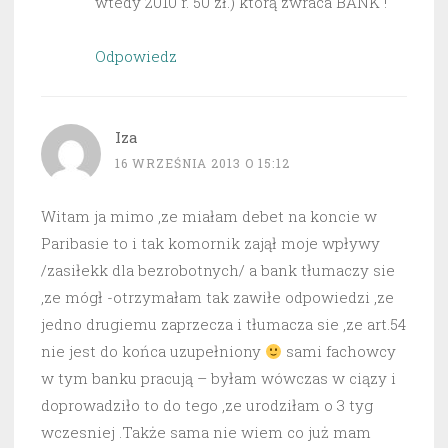
wtedy 2010 r. 50 zł.) którą zwraca BANK !
Odpowiedz
Iza
16 WRZEŚNIA 2013 O 15:12
Witam ja mimo ,ze miałam debet na koncie w
Paribasie to i tak komornik zajął moje wpływy
/zasiłekk dla bezrobotnych/ a bank tłumaczy sie
,ze mógł -otrzymałam tak zawiłe odpowiedzi ,ze
jedno drugiemu zaprzecza i tłumacza sie ,ze art.54
nie jest do końca uzupełniony
sami fachowcy
w tym banku pracują – byłam wówczas w ciązy i
doprowadziło to do tego ,ze urodziłam o 3 tyg
wczesniej .Także sama nie wiem co już mam