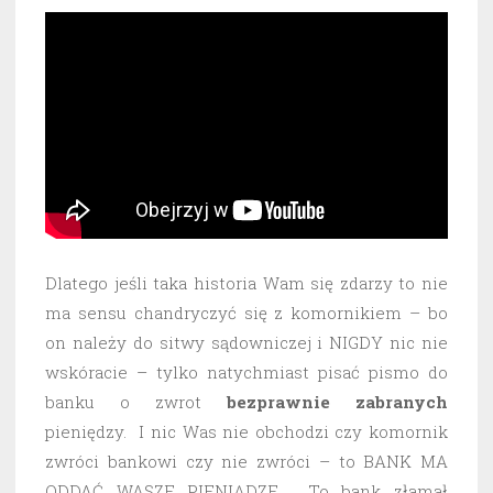
Dlatego jeśli taka historia Wam się zdarzy to nie
ma sensu chandryczyć się z komornikiem – bo
on należy do sitwy sądowniczej i NIGDY nic nie
wskóracie – tylko natychmiast pisać pismo do
banku o zwrot
bezprawnie
zabranych
pieniędzy. I nic Was nie obchodzi czy komornik
zwróci bankowi czy nie zwróci – to BANK MA
ODDAĆ WASZE PIENIĄDZE. To bank złamał