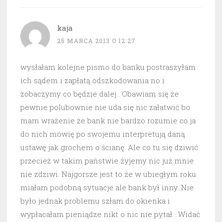
kaja
25 MARCA 2013 O 12:27
wysłałam kolejne pismo do banku postraszyłam
ich sądem i zapłatą odszkodowania no i
zobaczymy co będzie dalej . Obawiam się że
pewnie polubownie nie uda się nic załatwić bo
mam wrażenie że bank nie bardzo rozumie co ja
do nich mówię po swojemu interpretują daną
ustawę jak grochem o ścianę. Ale co tu się dziwić
przecież w takim państwie żyjemy nic już mnie
nie zdziwi. Najgorsze jest to że w ubiegłym roku
miałam podobną sytuacje ale bank był inny. Nie
było jednak problemu szłam do okienka i
wypłacałam pieniądze nikt o nic nie pytał . Widać