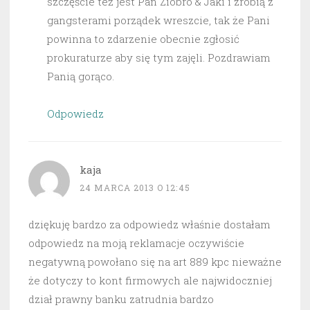
szczęście też jest Pan Ziobro & Jaki i zrobią z
gangsterami porządek wreszcie, tak że Pani
powinna to zdarzenie obecnie zgłosić
prokuraturze aby się tym zajęli. Pozdrawiam
Panią gorąco.
Odpowiedz
kaja
24 MARCA 2013 O 12:45
dziękuję bardzo za odpowiedz właśnie dostałam
odpowiedz na moją reklamacje oczywiście
negatywną powołano się na art 889 kpc nieważne
że dotyczy to kont firmowych ale najwidoczniej
dział prawny banku zatrudnia bardzo