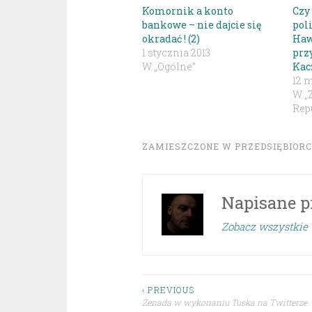
Komornik a konto
Czy
bankowe – nie dajcie się
pol
okradać ! (2)
Haw
1 stycznia 2013
prz
W „Ogólne"
Kac
12 m
W „
Repu
ZAMIESZCZONE W
PRZEDSIĘBIOR
Napisane p
Zobacz wszystkie 
Nawigacja
‹ PREVIOUS
Żenada w wykonaniu Tuska na Twitterze