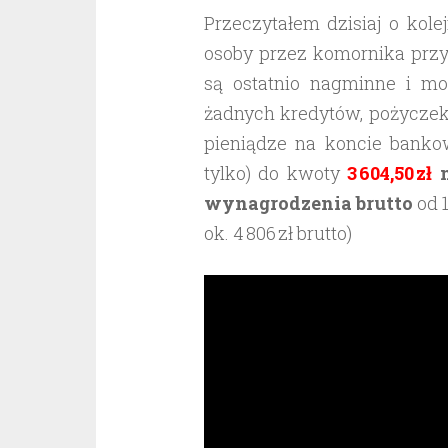
Przeczytałem dzisiaj o kol
osoby przez komornika przy
są ostatnio nagminne i m
żadnych kredytów, pożyczek
pieniądze na koncie bank
tylko) do kwoty
3 604,50 zł
m
wynagrodzenia brutto
od 
ok. 4 806 zł brutto)