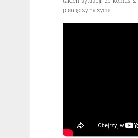
takich sytuacji, że komuś z
pieniędzy na życie.