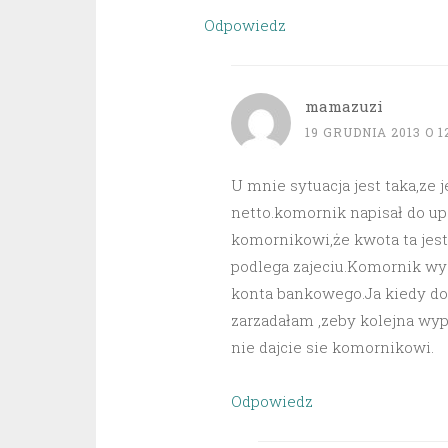
Odpowiedz
mamazuzi
19 GRUDNIA 2013 O 1
U mnie sytuacja jest taka,ze 
netto.komornik napisał do up
komornikowi,że kwota ta jest
podlega zajeciu.Komornik wys
konta bankowego.Ja kiedy dos
zarzadałam ,zeby kolejna wy
nie dajcie sie komornikowi.
Odpowiedz