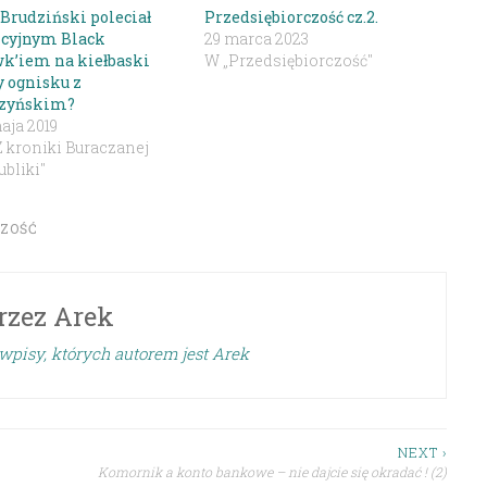
 Brudziński poleciał
Przedsiębiorczość cz.2.
icyjnym Black
29 marca 2023
k’iem na kiełbaski
W „Przedsiębiorczość"
y ognisku z
zyńskim?
aja 2019
Z kroniki Buraczanej
bliki"
CZOŚĆ
rzez
Arek
wpisy, których autorem jest Arek
NEXT ›
Komornik a konto bankowe – nie dajcie się okradać ! (2)