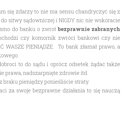
Wam się zdarzy to nie ma sensu chandryczyć się z
do sitwy sądowniczej i NIGDY nic nie wskóracie
pismo do banku o zwrot
bezprawnie
zabranych
obchodzi czy komornik zwróci bankowi czy nie
Ć WASZE PIENIĄDZE. To bank złamał prawo, a
nkowego.
 dobroci to do sądu i oprócz odsetek żądać także
e prawa, nadszarpnięte zdrowie itd.
 braku pieniędzy ponieśliście straty.
aci za swoje bezprawne działania to się nauczą
…