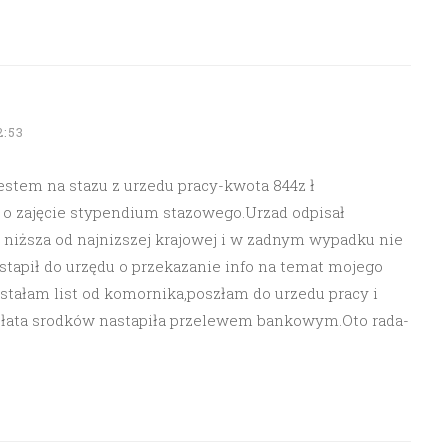
2:53
jestem na stazu z urzedu pracy-kwota 844z ł
 o zajęcie stypendium stazowego.Urzad odpisał
 niższa od najnizszej krajowej i w zadnym wypadku nie
tapił do urzędu o przekazanie info na temat mojego
tałam list od komornika,poszłam do urzedu pracy i
płata srodków nastapiła przelewem bankowym.Oto rada-