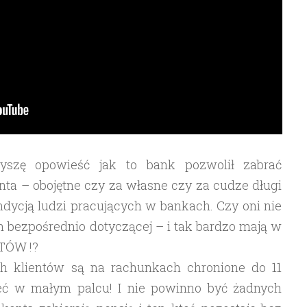
szę opowieść jak to bank pozwolił zabrać
ta – obojętne czy za własne czy za cudze długi
dycją ludzi pracujących w bankach. Czy oni nie
ch bezpośrednio dotyczącej – i tak bardzo mają w
NTÓW !?
ich klientów są na rachunkach chronione do 11
ieć w małym palcu! I nie powinno być żadnych