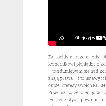
Za każdym razem gdy sły
komornikowi pieniądze z kon
– to zdumiewam się nad kon
znają prawa – i to ustawy i
dupie interesy swoich KLIE
Przecież to, że pieniądze 
tysięcy złotych powinni m