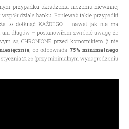
ejnym przypadku okradzenia niczemu niewinnej
 współudziale banku. Ponieważ takie przypadki
oże to dotknąć KAŻDEGO – nawet jak nie ma
 ani długów – postanowiłem zwrócić uwagę, że
owym są CHRONIONE przed komornikiem (i nie
iesięcznie
, co odpowiada
75 % minimalnego
1 stycznia 2026 (przy minimalnym wynagrodzeniu