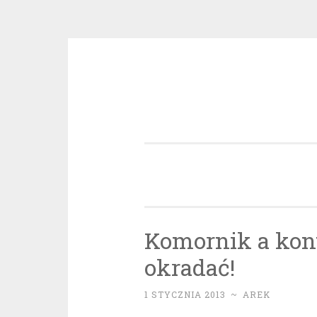
Przeskocz
do
treści
Komornik a kont
okradać!
1 STYCZNIA 2013
~
AREK