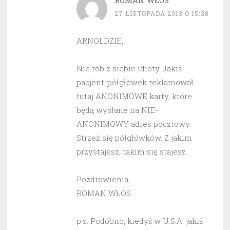
ROMAN WŁOS
27 LISTOPADA 2013 O 15:38
ARNOLDZIE,
Nie rób z siebie idioty. Jakiś
pacjent-półgłówek reklamował
tutaj ANONIMOWE karty, które
będą wysłane na NIE-
ANONIMOWY adres pocztowy.
Strzeż się półgłówków. Z jakim
przystajesz, takim się stajesz.
Pozdrowienia,
ROMAN WŁOS
p.s. Podobno, kiedyś w U.S.A. jakiś