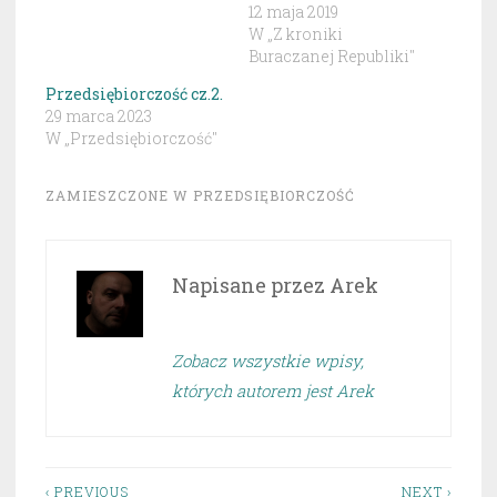
12 maja 2019
W „Z kroniki
Buraczanej Republiki"
Przedsiębiorczość cz.2.
29 marca 2023
W „Przedsiębiorczość"
ZAMIESZCZONE W
PRZEDSIĘBIORCZOŚĆ
Napisane przez
Arek
Zobacz wszystkie wpisy,
których autorem jest Arek
‹ PREVIOUS
NEXT ›