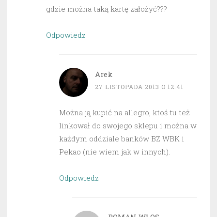
gdzie można taką kartę założyć???
Odpowiedz
Arek
27 LISTOPADA 2013 O 12:41
Można ją kupić na allegro, ktoś tu też
linkował do swojego sklepu i można w
każdym oddziale banków BZ WBK i
Pekao (nie wiem jak w innych).
Odpowiedz