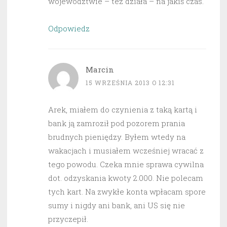
województwie – też działa – na jakiś czas.
Odpowiedz
Marcin
15 WRZEŚNIA 2013 O 12:31
Arek, miałem do czynienia z taką kartą i
bank ją zamroził pod pozorem prania
brudnych pieniędzy. Byłem wtedy na
wakacjach i musiałem wcześniej wracać z
tego powodu. Czeka mnie sprawa cywilna
dot. odzyskania kwoty 2.000. Nie polecam
tych kart. Na zwykłe konta wpłacam spore
sumy i nigdy ani bank, ani US się nie
przyczepił.