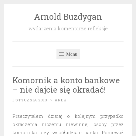
Arnold Buzdygan
Przeskocz
do
wydarzenia komentarze refleksje
treści
Menu
Komornik a konto bankowe
– nie dajcie się okradać!
1 STYCZNIA 2013
~
AREK
Przeczytałem dzisiaj o kolejnym przypadku
okradzenia niczemu niewinnej osoby przez
komornika przy współudziale banku. Ponieważ