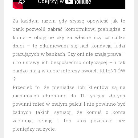
Za każdym razem gdy słyszę opowieść jak to
bank pozwolił zabrać komornikowi pieniądze z
konta – obojętne czy za własne czy za cudze
długi – to zdumiewam się nad kondycją ludzi
pracujących w bankach. Czy oni nie znają prawa –
i to ustawy ich bezpośrednio dotyczącej – i tak
bardzo mają w dupie interesy swoich KLIENTÓW
!?
Przecież to, że pieniądze ich klientów są na
rachunkach chronione do 11 tysięcy złotych
powinni mieć w małym palcu! I nie powinno być
żadnych takich sytuacji, że komuś z konta
zabierają pensję i ten ktoś pozostaje bez
pieniędzy na życie.