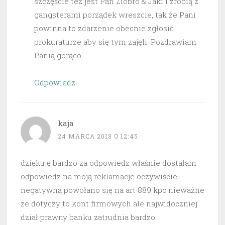
szczęście też jest Pan Ziobro & Jaki i zrobią z
gangsterami porządek wreszcie, tak że Pani
powinna to zdarzenie obecnie zgłosić
prokuraturze aby się tym zajęli. Pozdrawiam
Panią gorąco.
Odpowiedz
kaja
24 MARCA 2013 O 12:45
dziękuję bardzo za odpowiedz właśnie dostałam
odpowiedz na moją reklamacje oczywiście
negatywną powołano się na art 889 kpc nieważne
że dotyczy to kont firmowych ale najwidoczniej
dział prawny banku zatrudnia bardzo