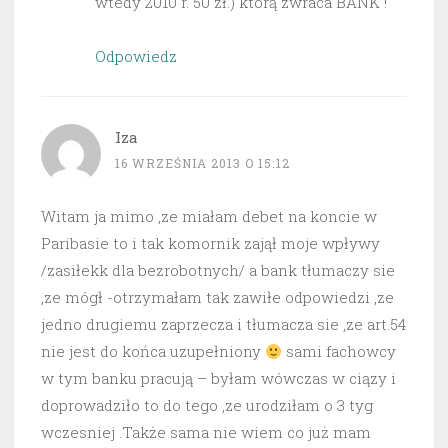
wtedy 2010 r. 50 zł.) którą zwraca BANK !
Odpowiedz
Iza
16 WRZEŚNIA 2013 O 15:12
Witam ja mimo ,ze miałam debet na koncie w
Paribasie to i tak komornik zajął moje wpływy
/zasiłekk dla bezrobotnych/ a bank tłumaczy sie
,ze mógł -otrzymałam tak zawiłe odpowiedzi ,ze
jedno drugiemu zaprzecza i tłumacza sie ,ze art.54
nie jest do końca uzupełniony
sami fachowcy
w tym banku pracują – byłam wówczas w ciązy i
doprowadziło to do tego ,ze urodziłam o 3 tyg
wczesniej .Także sama nie wiem co już mam