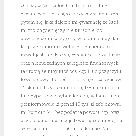
zł, oczywiście zgłosiłem to prokuraturze i
cisza, coś mnie tknęło i przy zakładaniu konta
pytam się, jaką dajecie mi gwarancję że ktoś
mi moich pieniędzy nie ukradnie, bo
powiedziałem że żyjemy w takim bandyckim
kraju że komornik wchodzi i zabiera z konta
nawet jeśli nigdzie się człowiek nie zadłużył
oraz niema żadnych zaległości finansowych,
tak robią że niby ktoś coś kupił lub pożyczył i
lewe sprawy itp. Coś mnie tknęło i za czasów
Tuska nie trzymałem pieniędzy na koncie, a
tu przypadkowo pytam kobietę w banku i ona
poinformowała iż ponad 16 tys. zł zablokował
mi komornik – bez podania powodu itp, oraz
bez podania informacji dzwoniąc do niego, na
szczęście nic nie miałem na koncie. Na