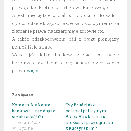
prawo, a konkretnie art.54 Prawa Bankowego.
A jeśli nie będzie chciał po dobroci to do sądu i
oprócz odsetek żądać także zadośćuczynienia za
złamanie prawa, nadszarpnięte zdrowie itd.
A także odszkodowania jeśli z braku pieniędzy
ponieśliście straty.
Może jak kilka banków zapłaci za swoje
bezprawne działania to się nauczą przestrzegać
prawa.
więcej …
Powiązane
Komornik a konto
Czy Brudziński
bankowe – nie dajcie
poleciał policyjnym
się okradać ! (2)
Black Hawk’iem na
1 stycznia 2013
kiełbaski przy ognisku
W „Ogólne"
z Kaczyńskim?