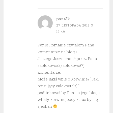
pant3k
27 LISTOPADA 2013 O
19:49
Panie Romanie czytałem Pana
komentarze na blogu
Jaszego.Jasze chciał przez Pana
zablokować(zablokował?)
komentarze.
Może jakiś wpis o korwinie?(Taki
opisujący całokształt).I
podlinkował by Pan na jego blogu
wtedy korwinojebcy zaraz by się
zjechali