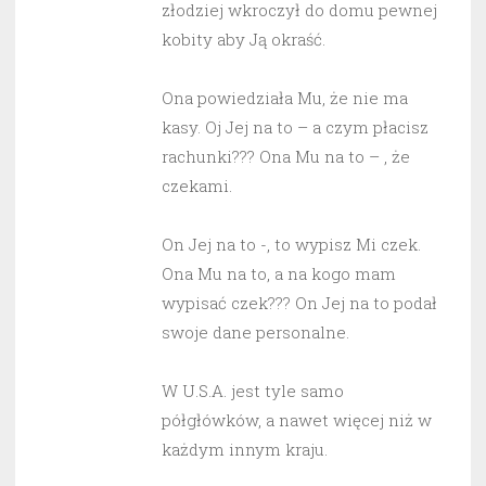
złodziej wkroczył do domu pewnej
kobity aby Ją okraść.
Ona powiedziała Mu, że nie ma
kasy. Oj Jej na to – a czym płacisz
rachunki??? Ona Mu na to – , że
czekami.
On Jej na to -, to wypisz Mi czek.
Ona Mu na to, a na kogo mam
wypisać czek??? On Jej na to podał
swoje dane personalne.
W U.S.A. jest tyle samo
półgłówków, a nawet więcej niż w
każdym innym kraju.