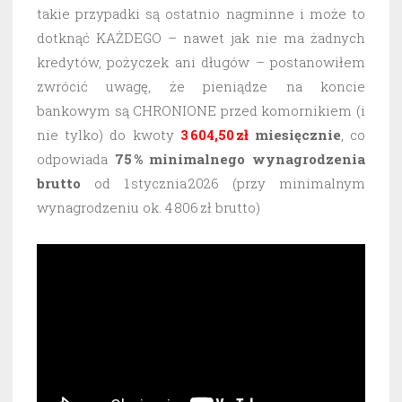
takie przypadki są ostatnio nagminne i może to
dotknąć KAŻDEGO – nawet jak nie ma żadnych
kredytów, pożyczek ani długów – postanowiłem
zwrócić uwagę, że pieniądze na koncie
bankowym są CHRONIONE przed komornikiem (i
nie tylko) do kwoty
3 604,50 zł
miesięcznie
, co
odpowiada
75 % minimalnego wynagrodzenia
brutto
od 1 stycznia 2026 (przy minimalnym
wynagrodzeniu ok. 4 806 zł brutto)