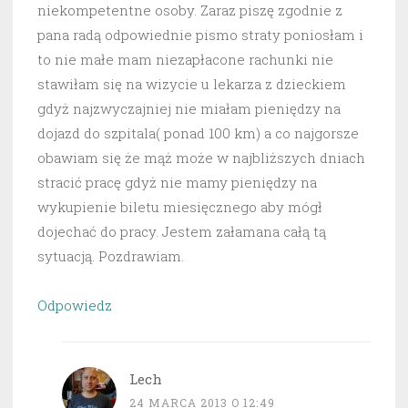
niekompetentne osoby. Zaraz piszę zgodnie z
pana radą odpowiednie pismo straty poniosłam i
to nie małe mam niezapłacone rachunki nie
stawiłam się na wizycie u lekarza z dzieckiem
gdyż najzwyczajniej nie miałam pieniędzy na
dojazd do szpitala( ponad 100 km) a co najgorsze
obawiam się że mąż może w najbliższych dniach
stracić pracę gdyż nie mamy pieniędzy na
wykupienie biletu miesięcznego aby mógł
dojechać do pracy. Jestem załamana całą tą
sytuacją. Pozdrawiam.
Odpowiedz
Lech
24 MARCA 2013 O 12:49