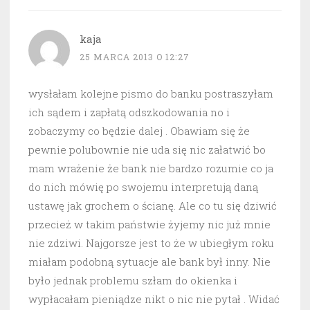
kaja
25 MARCA 2013 O 12:27
wysłałam kolejne pismo do banku postraszyłam
ich sądem i zapłatą odszkodowania no i
zobaczymy co będzie dalej . Obawiam się że
pewnie polubownie nie uda się nic załatwić bo
mam wrażenie że bank nie bardzo rozumie co ja
do nich mówię po swojemu interpretują daną
ustawę jak grochem o ścianę. Ale co tu się dziwić
przecież w takim państwie żyjemy nic już mnie
nie zdziwi. Najgorsze jest to że w ubiegłym roku
miałam podobną sytuacje ale bank był inny. Nie
było jednak problemu szłam do okienka i
wypłacałam pieniądze nikt o nic nie pytał . Widać