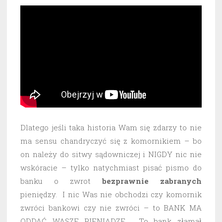
Dlatego jeśli taka historia Wam się zdarzy to nie
ma sensu chandryczyć się z komornikiem – bo
on należy do sitwy sądowniczej i NIGDY nic nie
wskóracie – tylko natychmiast pisać pismo do
banku o zwrot
bezprawnie
zabranych
pieniędzy. I nic Was nie obchodzi czy komornik
zwróci bankowi czy nie zwróci – to BANK MA
ODDAĆ WASZE PIENIĄDZE. To bank złamał