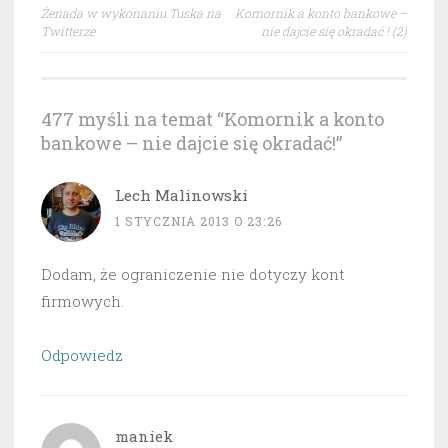
Nawigacja
Żenada w wykonaniu Tuska na
Komornik a konto bankowe –
wpisu
Twitterze
nie dajcie się okradać ! (2)
477 myśli na temat “
Komornik a konto
bankowe – nie dajcie się okradać!
”
Lech Malinowski
1 STYCZNIA 2013 O 23:26
Dodam, że ograniczenie nie dotyczy kont
firmowych.
Odpowiedz
maniek