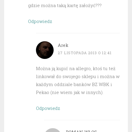
gdzie można taką kartę założyć???
Odpowiedz
Arek
27 LISTOPADA 2013 O 12:41
Można ją kupić na allegro, ktoś tu też
linkował do swojego sklepu i można w
każdym oddziale banków BZ WBK i
Pekao (nie wiem jak w innych).
Odpowiedz