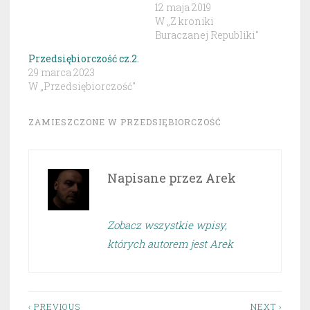
12 maja 2019
W „Z kroniki
Buraczanej Republiki"
Przedsiębiorczość cz.2.
29 marca 2023
W „Przedsiębiorczość"
ZAMIESZCZONE W
PRZEDSIĘBIORCZOŚĆ
Napisane przez
Arek
Zobacz wszystkie wpisy,
których autorem jest Arek
‹ PREVIOUS
NEXT ›