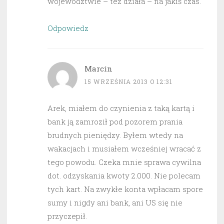
województwie – też działa – na jakiś czas.
Odpowiedz
Marcin
15 WRZEŚNIA 2013 O 12:31
Arek, miałem do czynienia z taką kartą i
bank ją zamroził pod pozorem prania
brudnych pieniędzy. Byłem wtedy na
wakacjach i musiałem wcześniej wracać z
tego powodu. Czeka mnie sprawa cywilna
dot. odzyskania kwoty 2.000. Nie polecam
tych kart. Na zwykłe konta wpłacam spore
sumy i nigdy ani bank, ani US się nie
przyczepił.