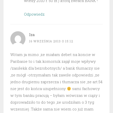
wtedy 2010 r. 50 zł.) którą zwraca BANK !
Odpowiedz
Iza
16 WRZEŚNIA 2013 O 15:12
Witam ja mimo ,ze miałam debet na koncie w
Paribasie to i tak komornik zajął moje wpływy
/zasiłekk dla bezrobotnych/ a bank tłumaczy sie
,ze mógł -otrzymałam tak zawiłe odpowiedzi ,ze
jedno drugiemu zaprzecza i tłumacza sie ,ze art.54
nie jest do końca uzupełniony
sami fachowcy
w tym banku pracują – byłam wówczas w ciązy i
doprowadziło to do tego ,ze urodziłam o 3 tyg
wczesniej .Także sama nie wiem co już mam