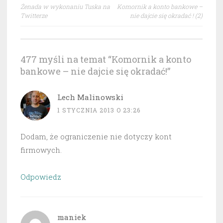
Nawigacja
Żenada w wykonaniu Tuska na
Komornik a konto bankowe –
wpisu
Twitterze
nie dajcie się okradać ! (2)
477 myśli na temat “
Komornik a konto
bankowe – nie dajcie się okradać!
”
Lech Malinowski
1 STYCZNIA 2013 O 23:26
Dodam, że ograniczenie nie dotyczy kont
firmowych.
Odpowiedz
maniek