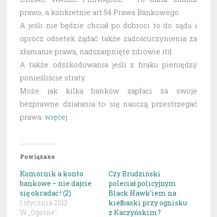
prawo, a konkretnie art.54 Prawa Bankowego.
A jeśli nie będzie chciał po dobroci to do sądu i
oprócz odsetek żądać także zadośćuczynienia za
złamanie prawa, nadszarpnięte zdrowie itd.
A także odszkodowania jeśli z braku pieniędzy
ponieśliście straty.
Może jak kilka banków zapłaci za swoje
bezprawne działania to się nauczą przestrzegać
prawa.
więcej …
Powiązane
Komornik a konto
Czy Brudziński
bankowe – nie dajcie
poleciał policyjnym
się okradać ! (2)
Black Hawk’iem na
1 stycznia 2013
kiełbaski przy ognisku
W „Ogólne"
z Kaczyńskim?