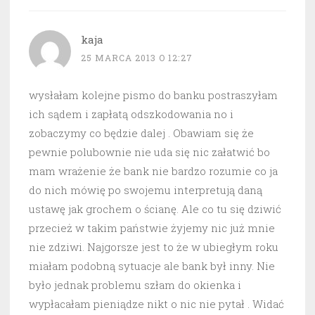
kaja
25 MARCA 2013 O 12:27
wysłałam kolejne pismo do banku postraszyłam
ich sądem i zapłatą odszkodowania no i
zobaczymy co będzie dalej . Obawiam się że
pewnie polubownie nie uda się nic załatwić bo
mam wrażenie że bank nie bardzo rozumie co ja
do nich mówię po swojemu interpretują daną
ustawę jak grochem o ścianę. Ale co tu się dziwić
przecież w takim państwie żyjemy nic już mnie
nie zdziwi. Najgorsze jest to że w ubiegłym roku
miałam podobną sytuacje ale bank był inny. Nie
było jednak problemu szłam do okienka i
wypłacałam pieniądze nikt o nic nie pytał . Widać