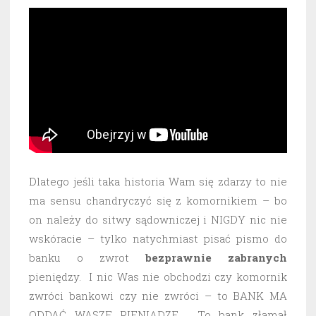
Dlatego jeśli taka historia Wam się zdarzy to nie
ma sensu chandryczyć się z komornikiem – bo
on należy do sitwy sądowniczej i NIGDY nic nie
wskóracie – tylko natychmiast pisać pismo do
banku o zwrot
bezprawnie
zabranych
pieniędzy. I nic Was nie obchodzi czy komornik
zwróci bankowi czy nie zwróci – to BANK MA
ODDAĆ WASZE PIENIĄDZE. To bank złamał