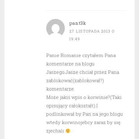
pant3k
27 LISTOPADA 2013 O
19:49
Panie Romanie czytałem Pana
komentarze na blogu
Jaszego.Jasze chciał przez Pana
zablokować(zablokował?)
komentarze.
Może jakiś wpis o korwinie?(Taki
opisujący całokształt).I
podlinkował by Pan na jego blogu
wtedy korwinojebcy zaraz by się
zjechali