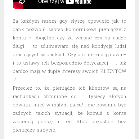
Za każdym razem gdy słyszę opowieść jak to
bank pozwolił zabrać komornikowi pieniądze z
konta – obojętne czy za własne czy za cudze
długi – to zdumiewam się nad kondycją ludzi
pracujących w bankach. Czy oni nie znają prawa –
i to ustawy ich bezpośrednio dotyczącej – i tak
bardzo mają w dupie interesy swoich KLIENTÓW
!?
Przecież to, że pieniądze ich klientów są na
rachunkach chronione do 11 tysięcy złotych
powinni mieć w małym palcu! I nie powinno być
żadnych takich sytuacji, że komuś z konta
zabierają pensję i ten ktoś pozostaje bez
pieniędzy na życie.