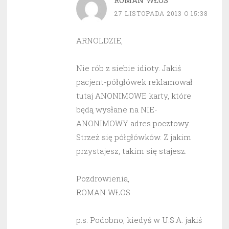
ROMAN WŁOS
27 LISTOPADA 2013 O 15:38
ARNOLDZIE,
Nie rób z siebie idioty. Jakiś
pacjent-półgłówek reklamował
tutaj ANONIMOWE karty, które
będą wysłane na NIE-
ANONIMOWY adres pocztowy.
Strzeż się półgłówków. Z jakim
przystajesz, takim się stajesz.
Pozdrowienia,
ROMAN WŁOS
p.s. Podobno, kiedyś w U.S.A. jakiś