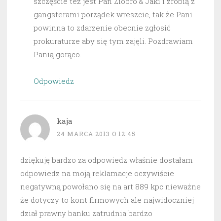
szczęście też jest Pan Ziobro & Jaki i zrobią z
gangsterami porządek wreszcie, tak że Pani
powinna to zdarzenie obecnie zgłosić
prokuraturze aby się tym zajęli. Pozdrawiam
Panią gorąco.
Odpowiedz
kaja
24 MARCA 2013 O 12:45
dziękuję bardzo za odpowiedz właśnie dostałam
odpowiedz na moją reklamacje oczywiście
negatywną powołano się na art 889 kpc nieważne
że dotyczy to kont firmowych ale najwidoczniej
dział prawny banku zatrudnia bardzo