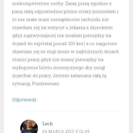
niekompetentne osoby. Zaraz piszę zgodnie z
pana radą odpowiednie pismo straty poniosłam i
to nie małe mam niezapłacone rachunki nie
stawiłam się na wizycie u lekarza z dzieckiem
gdyż najzwyczajniej nie miałam pieniędzy na
dojazd do szpitala( ponad 100 km) a co najgorsze
obawiam się że mąż może w najbliższych dniach
stracić pracę gdyż nie mamy pieniędzy na
wykupienie biletu miesięcznego aby mógł
dojechać do pracy. Jestem załamana całą tą
sytuacją. Pozdrawiam.
Odpowiedz
Lech
24 MARCA 2013 O 12:49