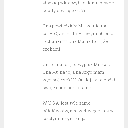
złodziej wkroczył do domu pewnej
kobity aby Ją okraść.
Ona powiedziała Mu, że nie ma
kasy. Oj Jej na to – a czym płacisz
rachunki??? Ona Mu na to – , że
czekami.
On Jej na to -, to wypisz Mi czek.
Ona Mu na to, a na kogo mam
wypisać czek??? On Jej na to podał
swoje dane personalne.
W U.S.A. jest tyle samo
półgłówków, a nawet więcej niż w
każdym innym kraju.