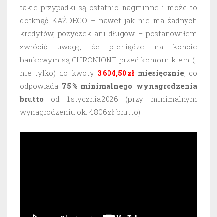
takie przypadki są ostatnio nagminne i może to
dotknąć KAŻDEGO – nawet jak nie ma żadnych
kredytów, pożyczek ani długów – postanowiłem
zwrócić uwagę, że pieniądze na koncie
bankowym są CHRONIONE przed komornikiem (i
nie tylko) do kwoty
3 604,50 zł
miesięcznie
, co
odpowiada
75 % minimalnego wynagrodzenia
brutto
od 1 stycznia 2026 (przy minimalnym
wynagrodzeniu ok. 4 806 zł brutto)