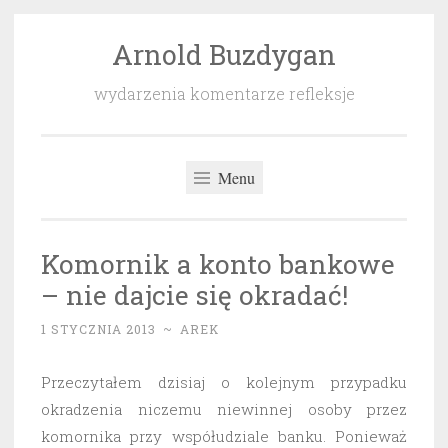
Arnold Buzdygan
Przeskocz
do
wydarzenia komentarze refleksje
treści
Menu
Komornik a konto bankowe
– nie dajcie się okradać!
1 STYCZNIA 2013
~
AREK
Przeczytałem dzisiaj o kolejnym przypadku
okradzenia niczemu niewinnej osoby przez
komornika przy współudziale banku. Ponieważ