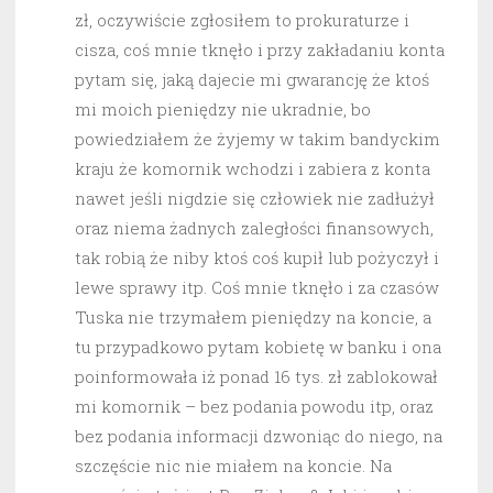
zł, oczywiście zgłosiłem to prokuraturze i
cisza, coś mnie tknęło i przy zakładaniu konta
pytam się, jaką dajecie mi gwarancję że ktoś
mi moich pieniędzy nie ukradnie, bo
powiedziałem że żyjemy w takim bandyckim
kraju że komornik wchodzi i zabiera z konta
nawet jeśli nigdzie się człowiek nie zadłużył
oraz niema żadnych zaległości finansowych,
tak robią że niby ktoś coś kupił lub pożyczył i
lewe sprawy itp. Coś mnie tknęło i za czasów
Tuska nie trzymałem pieniędzy na koncie, a
tu przypadkowo pytam kobietę w banku i ona
poinformowała iż ponad 16 tys. zł zablokował
mi komornik – bez podania powodu itp, oraz
bez podania informacji dzwoniąc do niego, na
szczęście nic nie miałem na koncie. Na