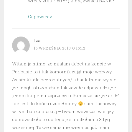
wtedy 2010 r. 50 zł.) którą zwraca BANK !
Odpowiedz
Iza
16 WRZEŚNIA 2013 O 15:12
Witam ja mimo ,ze miałam debet na koncie w
Paribasie to i tak komornik zajął moje wpływy
/zasiłekk dla bezrobotnych/ a bank tłumaczy sie
,ze mógł -otrzymałam tak zawiłe odpowiedzi ,ze
jedno drugiemu zaprzecza i tłumacza sie ,ze art.54
nie jest do końca uzupełniony
sami fachowcy
w tym banku pracują – byłam wówczas w ciązy i
doprowadziło to do tego ,ze urodziłam o 3 tyg
wczesniej .Także sama nie wiem co już mam