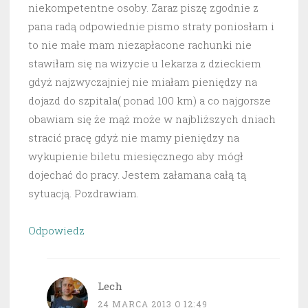
niekompetentne osoby. Zaraz piszę zgodnie z
pana radą odpowiednie pismo straty poniosłam i
to nie małe mam niezapłacone rachunki nie
stawiłam się na wizycie u lekarza z dzieckiem
gdyż najzwyczajniej nie miałam pieniędzy na
dojazd do szpitala( ponad 100 km) a co najgorsze
obawiam się że mąż może w najbliższych dniach
stracić pracę gdyż nie mamy pieniędzy na
wykupienie biletu miesięcznego aby mógł
dojechać do pracy. Jestem załamana całą tą
sytuacją. Pozdrawiam.
Odpowiedz
Lech
24 MARCA 2013 O 12:49