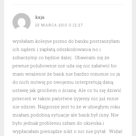
kaja
25 MARCA 2013 O 12:27
wysłałam kolejne pismo do banku postraszyłam
ich sądem i zapłatą odszkodowania no i
zobaczymy co będzie dalej . Obawiam się że
pewnie polubownie nie uda się nic załatwić bo
mam wrażenie że bank nie bardzo rozumie co ja
do nich mówię po swojemu interpretują daną
ustawę jak grochem o ścianę. Ale co tu się dziwić
przecież w takim państwie żyjemy nic już mnie
nie zdziwi. Najgorsze jest to że w ubiegłym roku
miałam podobną sytuacje ale bank był inny. Nie
było jednak problemu szłam do okienka i
wypłacałam pieniądze nikt o nic nie pytał . Widać