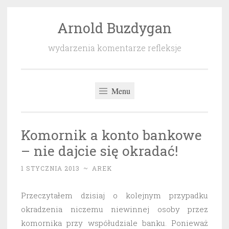
Arnold Buzdygan
Przeskocz
do
wydarzenia komentarze refleksje
treści
Menu
Komornik a konto bankowe
– nie dajcie się okradać!
1 STYCZNIA 2013
~
AREK
Przeczytałem dzisiaj o kolejnym przypadku
okradzenia niczemu niewinnej osoby przez
komornika przy współudziale banku. Ponieważ