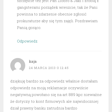
szczęście też jest Pan Ziobro & Jaki i zrobią z
gangsterami porządek wreszcie, tak że Pani
powinna to zdarzenie obecnie zgłosić
prokuraturze aby się tym zajęli. Pozdrawiam
Panią gorąco.
Odpowiedz
kaja
24 MARCA 2013 O 12:45
dziękuję bardzo za odpowiedz właśnie dostałam
odpowiedz na moją reklamacje oczywiście
negatywną powołano się na art 889 kpc nieważne
że dotyczy to kont firmowych ale najwidoczniej
dział prawny banku zatrudnia bardzo