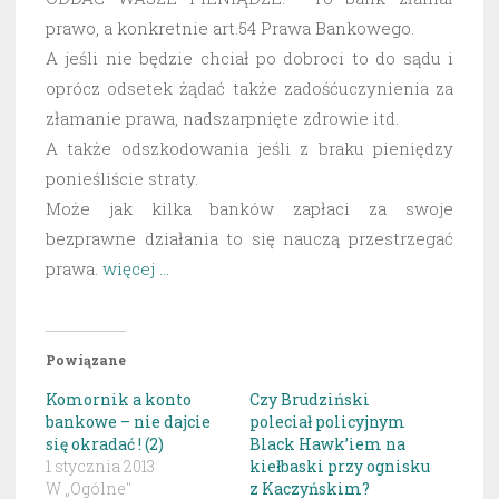
prawo, a konkretnie art.54 Prawa Bankowego.
A jeśli nie będzie chciał po dobroci to do sądu i
oprócz odsetek żądać także zadośćuczynienia za
złamanie prawa, nadszarpnięte zdrowie itd.
A także odszkodowania jeśli z braku pieniędzy
ponieśliście straty.
Może jak kilka banków zapłaci za swoje
bezprawne działania to się nauczą przestrzegać
prawa.
więcej …
Powiązane
Komornik a konto
Czy Brudziński
bankowe – nie dajcie
poleciał policyjnym
się okradać ! (2)
Black Hawk’iem na
1 stycznia 2013
kiełbaski przy ognisku
W „Ogólne"
z Kaczyńskim?