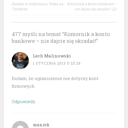
Nawigacja
Żenada w wykonaniu Tuska na
Komornik a konto bankowe –
wpisu
Twitterze
nie dajcie się okradać ! (2)
477 myśli na temat “
Komornik a konto
bankowe – nie dajcie się okradać!
”
Lech Malinowski
1 STYCZNIA 2013 O 23:26
Dodam, że ograniczenie nie dotyczy kont
firmowych.
Odpowiedz
maniek