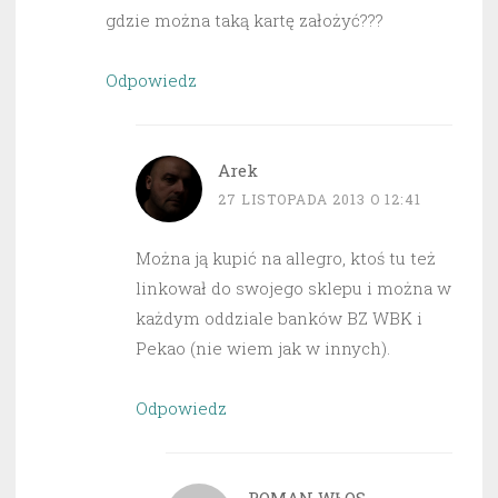
gdzie można taką kartę założyć???
Odpowiedz
Arek
27 LISTOPADA 2013 O 12:41
Można ją kupić na allegro, ktoś tu też
linkował do swojego sklepu i można w
każdym oddziale banków BZ WBK i
Pekao (nie wiem jak w innych).
Odpowiedz