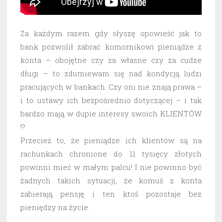
Za każdym razem gdy słyszę opowieść jak to
bank pozwolił zabrać komornikowi pieniądze z
konta – obojętne czy za własne czy za cudze
długi – to zdumiewam się nad kondycją ludzi
pracujących w bankach. Czy oni nie znają prawa –
i to ustawy ich bezpośrednio dotyczącej – i tak
bardzo mają w dupie interesy swoich KLIENTÓW
!?
Przecież to, że pieniądze ich klientów są na
rachunkach chronione do 11 tysięcy złotych
powinni mieć w małym palcu! I nie powinno być
żadnych takich sytuacji, że komuś z konta
zabierają pensję i ten ktoś pozostaje bez
pieniędzy na życie.