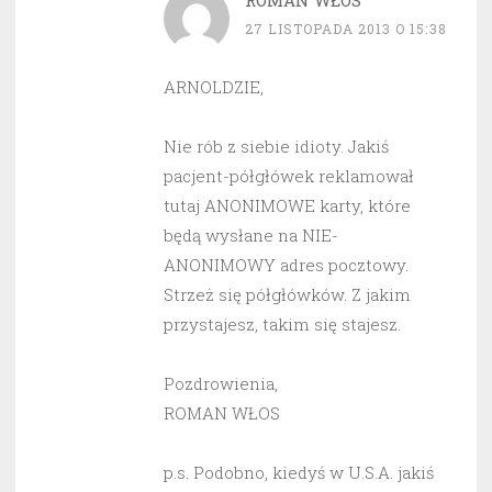
ROMAN WŁOS
27 LISTOPADA 2013 O 15:38
ARNOLDZIE,
Nie rób z siebie idioty. Jakiś
pacjent-półgłówek reklamował
tutaj ANONIMOWE karty, które
będą wysłane na NIE-
ANONIMOWY adres pocztowy.
Strzeż się półgłówków. Z jakim
przystajesz, takim się stajesz.
Pozdrowienia,
ROMAN WŁOS
p.s. Podobno, kiedyś w U.S.A. jakiś