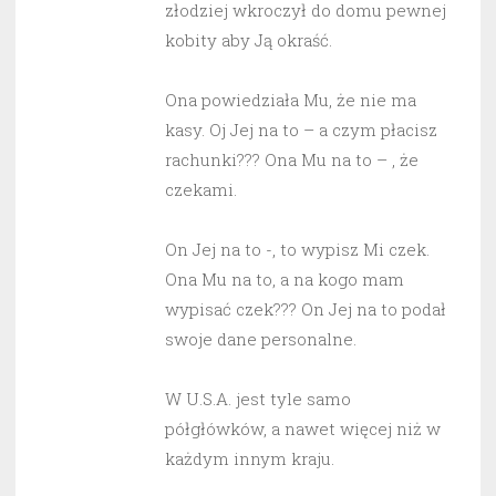
złodziej wkroczył do domu pewnej
kobity aby Ją okraść.
Ona powiedziała Mu, że nie ma
kasy. Oj Jej na to – a czym płacisz
rachunki??? Ona Mu na to – , że
czekami.
On Jej na to -, to wypisz Mi czek.
Ona Mu na to, a na kogo mam
wypisać czek??? On Jej na to podał
swoje dane personalne.
W U.S.A. jest tyle samo
półgłówków, a nawet więcej niż w
każdym innym kraju.