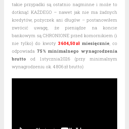
takie przypadki są ostatnio nagminne i może to
dotknąć KAŻDEGO – nawet jak nie ma żadnych
kredytów, pożyczek ani długów – postanowiłem
zwrócić uwagę, że pieniądze na koncie
bankowym są CHRONIONE przed komornikiem (i
nie tylko) do kwoty
3 604,50 zł
miesięcznie
, co
odpowiada
75 % minimalnego wynagrodzenia
brutto
od 1 stycznia 2026 (przy minimalnym
wynagrodzeniu ok. 4 806 zł brutto)