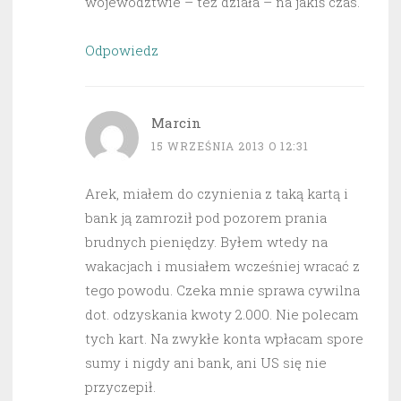
województwie – też działa – na jakiś czas.
Odpowiedz
Marcin
15 WRZEŚNIA 2013 O 12:31
Arek, miałem do czynienia z taką kartą i
bank ją zamroził pod pozorem prania
brudnych pieniędzy. Byłem wtedy na
wakacjach i musiałem wcześniej wracać z
tego powodu. Czeka mnie sprawa cywilna
dot. odzyskania kwoty 2.000. Nie polecam
tych kart. Na zwykłe konta wpłacam spore
sumy i nigdy ani bank, ani US się nie
przyczepił.