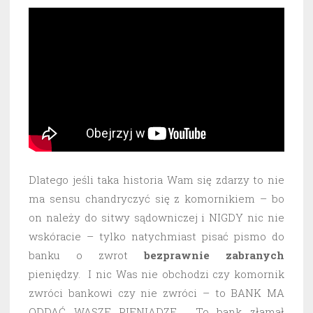
Dlatego jeśli taka historia Wam się zdarzy to nie
ma sensu chandryczyć się z komornikiem – bo
on należy do sitwy sądowniczej i NIGDY nic nie
wskóracie – tylko natychmiast pisać pismo do
banku o zwrot
bezprawnie
zabranych
pieniędzy. I nic Was nie obchodzi czy komornik
zwróci bankowi czy nie zwróci – to BANK MA
ODDAĆ WASZE PIENIĄDZE. To bank złamał