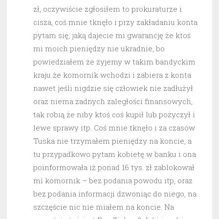
zł, oczywiście zgłosiłem to prokuraturze i
cisza, coś mnie tknęło i przy zakładaniu konta
pytam się, jaką dajecie mi gwarancję że ktoś
mi moich pieniędzy nie ukradnie, bo
powiedziałem że żyjemy w takim bandyckim
kraju że komornik wchodzi i zabiera z konta
nawet jeśli nigdzie się człowiek nie zadłużył
oraz niema żadnych zaległości finansowych,
tak robią że niby ktoś coś kupił lub pożyczył i
lewe sprawy itp. Coś mnie tknęło i za czasów
Tuska nie trzymałem pieniędzy na koncie, a
tu przypadkowo pytam kobietę w banku i ona
poinformowała iż ponad 16 tys. zł zablokował
mi komornik – bez podania powodu itp, oraz
bez podania informacji dzwoniąc do niego, na
szczęście nic nie miałem na koncie. Na