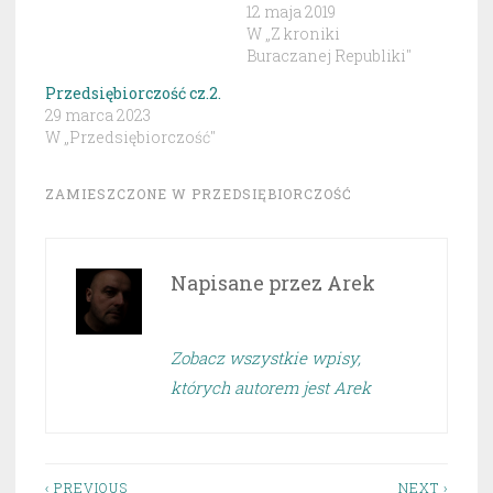
12 maja 2019
W „Z kroniki
Buraczanej Republiki"
Przedsiębiorczość cz.2.
29 marca 2023
W „Przedsiębiorczość"
ZAMIESZCZONE W
PRZEDSIĘBIORCZOŚĆ
Napisane przez
Arek
Zobacz wszystkie wpisy,
których autorem jest Arek
‹ PREVIOUS
NEXT ›