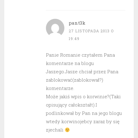
pant3k
27 LISTOPADA 2013 O
19:49
Panie Romanie czytałem Pana
komentarze na blogu
Jaszego.Jasze chciał przez Pana
zablokować(zablokował?)
komentarze.
Może jakiś wpis o korwinie?(Taki
opisujący całokształt).I
podlinkował by Pan na jego blogu
wtedy korwinojebcy zaraz by się
zjechali