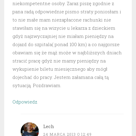
niekompetentne osoby. Zaraz piszę zgodnie z
pana radą odpowiednie pismo straty poniosłam i
to nie małe mam niezapłacone rachunki nie
stawiłam się na wizycie u lekarza z dzieckiem
gdyż najzwyczajniej nie miałam pieniędzy na
dojazd do szpitala( ponad 100 km) a co najgorsze
obawiam się że mąż może w najbliższych dniach
stracić pracę gdyż nie mamy pieniędzy na
wykupienie biletu miesięcznego aby mógł
dojechać do pracy. Jestem załamana całą tą
sytuacją. Pozdrawiam.
Odpowiedz
Lech
24 MARCA 2013 O 12:49