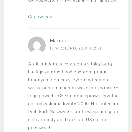
województwie – też działa – na jakiś czas.
Odpowiedz
Marcin
15 WRZEŚNIA 2013 O 12:31
Arek, miałem do czynienia z taką kartą i
bank ją zamroził pod pozorem prania
brudnych pieniędzy. Byłem wtedy na
wakacjach i musiałem wcześniej wracać z
tego powodu. Czeka mnie sprawa cywilna
dot. odzyskania kwoty 2.000. Nie polecam
tych kart. Na zwykłe konta wpłacam spore
sumy i nigdy ani bank, ani US się nie
przyczepił.