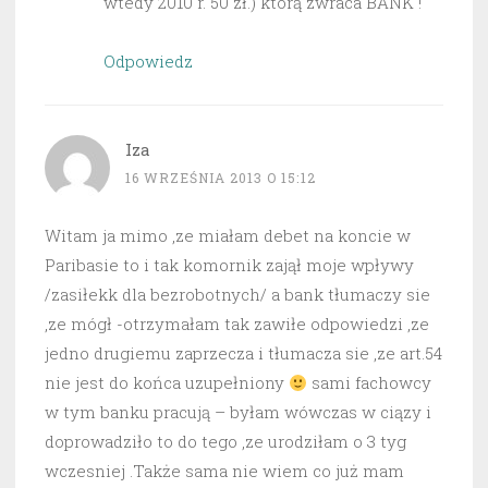
wtedy 2010 r. 50 zł.) którą zwraca BANK !
Odpowiedz
Iza
16 WRZEŚNIA 2013 O 15:12
Witam ja mimo ,ze miałam debet na koncie w
Paribasie to i tak komornik zajął moje wpływy
/zasiłekk dla bezrobotnych/ a bank tłumaczy sie
,ze mógł -otrzymałam tak zawiłe odpowiedzi ,ze
jedno drugiemu zaprzecza i tłumacza sie ,ze art.54
nie jest do końca uzupełniony
sami fachowcy
w tym banku pracują – byłam wówczas w ciązy i
doprowadziło to do tego ,ze urodziłam o 3 tyg
wczesniej .Także sama nie wiem co już mam