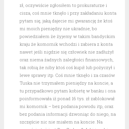
zł, oczywiście zgłosiłem to prokuraturze i
cisza, coś mnie tknęło i przy zakładaniu konta
pytam się, jaką dajecie mi gwarancję że ktoś
mi moich pieniędzy nie ukradnie, bo
powiedziałem że żyjemy w takim bandyckim
kraju że komornik wchodzi i zabiera z konta
nawet jeśli nigdzie się człowiek nie zadłużył
oraz niema żadnych zaległości finansowych,
tak robią że niby ktoś coś kupił lub pożyczył i
lewe sprawy itp. Coś mnie tknęło i za czasów
Tuska nie trzymałem pieniędzy na koncie, a
tu przypadkowo pytam kobietę w banku i ona
poinformowała iż ponad 16 tys. zł zablokował
mi komornik – bez podania powodu itp, oraz
bez podania informacji dzwoniąc do niego, na
szczęście nic nie miałem na koncie. Na