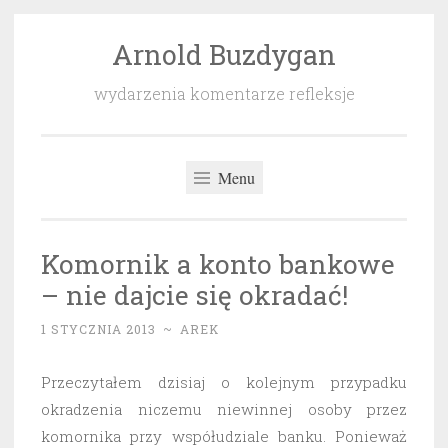
Arnold Buzdygan
Przeskocz
do
wydarzenia komentarze refleksje
treści
Menu
Komornik a konto bankowe
– nie dajcie się okradać!
1 STYCZNIA 2013
~
AREK
Przeczytałem dzisiaj o kolejnym przypadku
okradzenia niczemu niewinnej osoby przez
komornika przy współudziale banku. Ponieważ