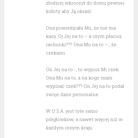
złodziej wkroczył do domu pewnej
kobity aby Ją okraść.
Ona powiedziała Mu, że nie ma
kasy. Oj Jej na to – a czym płacisz
rachunki??? Ona Mu na to – , że
czekami.
On Jej na to -, to wypisz Mi czek.
Ona Mu na to, a na kogo mam
wypisać czek??? On Jej na to podał
swoje dane personalne.
W U.S.A. jest tyle samo
półgłówków, a nawet więcej niż w
każdym innym kraju.