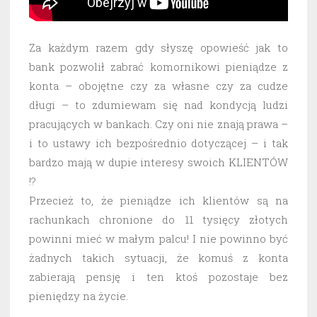
Za każdym razem gdy słyszę opowieść jak to
bank pozwolił zabrać komornikowi pieniądze z
konta – obojętne czy za własne czy za cudze
długi – to zdumiewam się nad kondycją ludzi
pracujących w bankach. Czy oni nie znają prawa –
i to ustawy ich bezpośrednio dotyczącej – i tak
bardzo mają w dupie interesy swoich KLIENTÓW
!?
Przecież to, że pieniądze ich klientów są na
rachunkach chronione do 11 tysięcy złotych
powinni mieć w małym palcu! I nie powinno być
żadnych takich sytuacji, że komuś z konta
zabierają pensję i ten ktoś pozostaje bez
pieniędzy na życie.