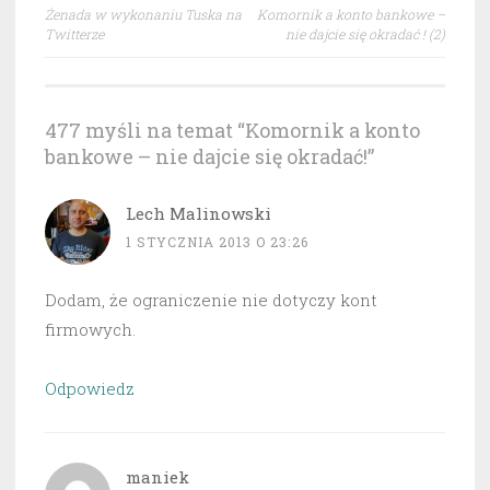
Nawigacja
Żenada w wykonaniu Tuska na
Komornik a konto bankowe –
wpisu
Twitterze
nie dajcie się okradać ! (2)
477 myśli na temat “
Komornik a konto
bankowe – nie dajcie się okradać!
”
Lech Malinowski
1 STYCZNIA 2013 O 23:26
Dodam, że ograniczenie nie dotyczy kont
firmowych.
Odpowiedz
maniek