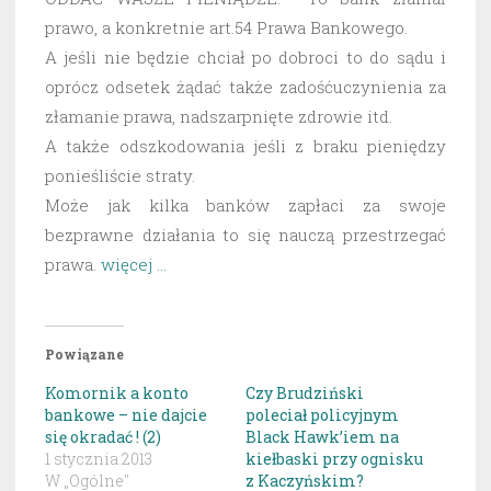
prawo, a konkretnie art.54 Prawa Bankowego.
A jeśli nie będzie chciał po dobroci to do sądu i
oprócz odsetek żądać także zadośćuczynienia za
złamanie prawa, nadszarpnięte zdrowie itd.
A także odszkodowania jeśli z braku pieniędzy
ponieśliście straty.
Może jak kilka banków zapłaci za swoje
bezprawne działania to się nauczą przestrzegać
prawa.
więcej …
Powiązane
Komornik a konto
Czy Brudziński
bankowe – nie dajcie
poleciał policyjnym
się okradać ! (2)
Black Hawk’iem na
1 stycznia 2013
kiełbaski przy ognisku
W „Ogólne"
z Kaczyńskim?