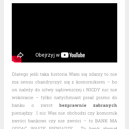
Dlatego jeśli taka historia Wam się zdarzy to nie
ma sensu chandryczyć się z komornikiem – bo
on należy do sitwy sądowniczej i NIGDY nic nie
wskóracie – tylko natychmiast pisać pismo do
banku o zwrot
bezprawnie
zabranych
pieniędzy. I nic Was nie obchodzi czy komornik
zwróci bankowi czy nie zwróci – to BANK MA
ODDAĆ WASZE PIENIĄDZE. To bank złamał