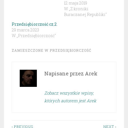
12 maja 2019
W „Z kroniki
Buraczanej Republiki"
Przedsiębiorczość cz.2.
29 marca 2023
W „Przedsiębiorczość"
ZAMIESZCZONE W
PRZEDSIĘBIORCZOŚĆ
Napisane przez
Arek
Zobacz wszystkie wpisy,
których autorem jest Arek
‹ PREVIOUS
NEXT ›