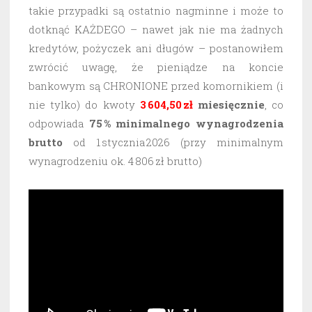
takie przypadki są ostatnio nagminne i może to
dotknąć KAŻDEGO – nawet jak nie ma żadnych
kredytów, pożyczek ani długów – postanowiłem
zwrócić uwagę, że pieniądze na koncie
bankowym są CHRONIONE przed komornikiem (i
nie tylko) do kwoty
3 604,50 zł
miesięcznie
, co
odpowiada
75 % minimalnego wynagrodzenia
brutto
od 1 stycznia 2026 (przy minimalnym
wynagrodzeniu ok. 4 806 zł brutto)