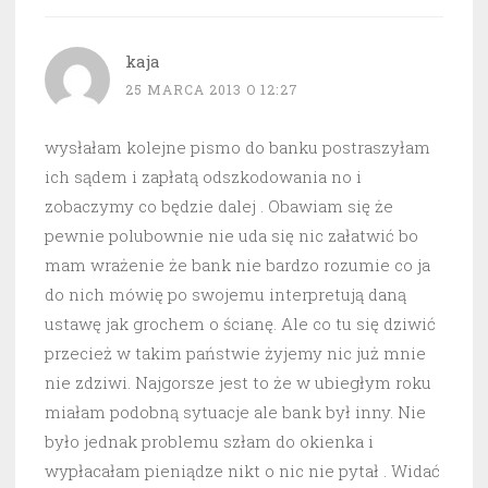
kaja
25 MARCA 2013 O 12:27
wysłałam kolejne pismo do banku postraszyłam
ich sądem i zapłatą odszkodowania no i
zobaczymy co będzie dalej . Obawiam się że
pewnie polubownie nie uda się nic załatwić bo
mam wrażenie że bank nie bardzo rozumie co ja
do nich mówię po swojemu interpretują daną
ustawę jak grochem o ścianę. Ale co tu się dziwić
przecież w takim państwie żyjemy nic już mnie
nie zdziwi. Najgorsze jest to że w ubiegłym roku
miałam podobną sytuacje ale bank był inny. Nie
było jednak problemu szłam do okienka i
wypłacałam pieniądze nikt o nic nie pytał . Widać