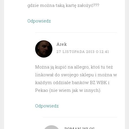
gdzie można taką kartę założyć???
Odpowiedz
Arek
27 LISTOPADA 2013 O 12:41
Można ją kupić na allegro, ktoś tu też
linkował do swojego sklepu i można w
każdym oddziale banków BZ WBK i
Pekao (nie wiem jak w innych).
Odpowiedz