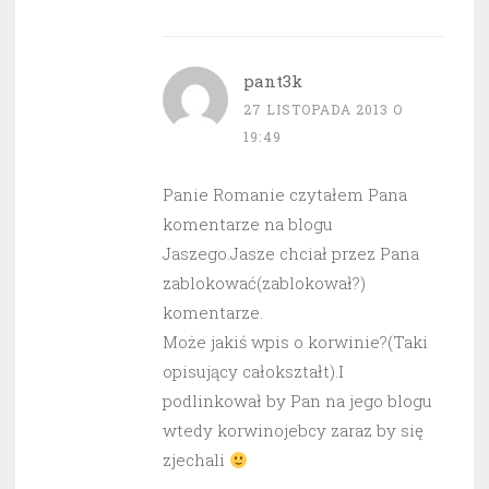
pant3k
27 LISTOPADA 2013 O
19:49
Panie Romanie czytałem Pana
komentarze na blogu
Jaszego.Jasze chciał przez Pana
zablokować(zablokował?)
komentarze.
Może jakiś wpis o korwinie?(Taki
opisujący całokształt).I
podlinkował by Pan na jego blogu
wtedy korwinojebcy zaraz by się
zjechali