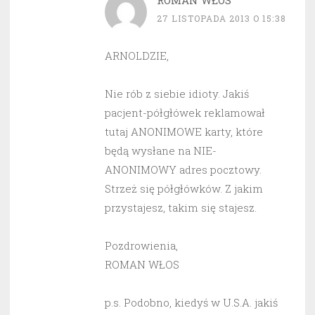
ROMAN WŁOS
27 LISTOPADA 2013 O 15:38
ARNOLDZIE,
Nie rób z siebie idioty. Jakiś
pacjent-półgłówek reklamował
tutaj ANONIMOWE karty, które
będą wysłane na NIE-
ANONIMOWY adres pocztowy.
Strzeż się półgłówków. Z jakim
przystajesz, takim się stajesz.
Pozdrowienia,
ROMAN WŁOS
p.s. Podobno, kiedyś w U.S.A. jakiś