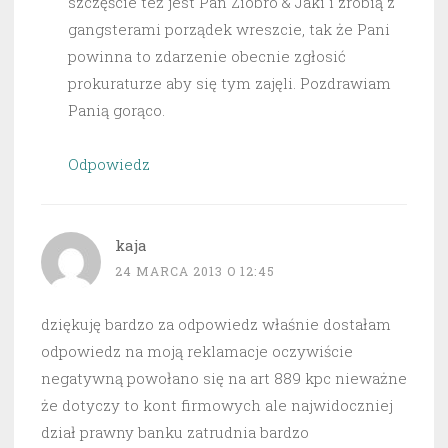
szczęście też jest Pan Ziobro & Jaki i zrobią z
gangsterami porządek wreszcie, tak że Pani
powinna to zdarzenie obecnie zgłosić
prokuraturze aby się tym zajęli. Pozdrawiam
Panią gorąco.
Odpowiedz
kaja
24 MARCA 2013 O 12:45
dziękuję bardzo za odpowiedz właśnie dostałam
odpowiedz na moją reklamacje oczywiście
negatywną powołano się na art 889 kpc nieważne
że dotyczy to kont firmowych ale najwidoczniej
dział prawny banku zatrudnia bardzo