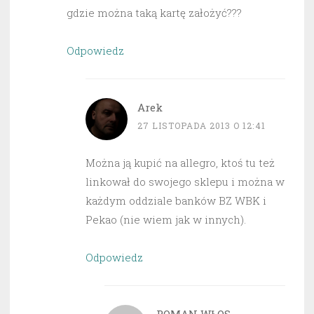
gdzie można taką kartę założyć???
Odpowiedz
Arek
27 LISTOPADA 2013 O 12:41
Można ją kupić na allegro, ktoś tu też
linkował do swojego sklepu i można w
każdym oddziale banków BZ WBK i
Pekao (nie wiem jak w innych).
Odpowiedz