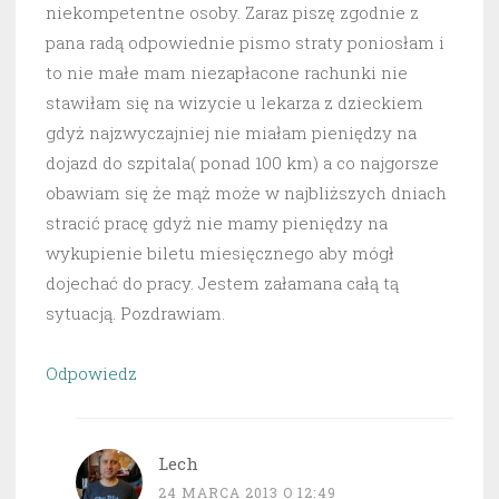
niekompetentne osoby. Zaraz piszę zgodnie z
pana radą odpowiednie pismo straty poniosłam i
to nie małe mam niezapłacone rachunki nie
stawiłam się na wizycie u lekarza z dzieckiem
gdyż najzwyczajniej nie miałam pieniędzy na
dojazd do szpitala( ponad 100 km) a co najgorsze
obawiam się że mąż może w najbliższych dniach
stracić pracę gdyż nie mamy pieniędzy na
wykupienie biletu miesięcznego aby mógł
dojechać do pracy. Jestem załamana całą tą
sytuacją. Pozdrawiam.
Odpowiedz
Lech
24 MARCA 2013 O 12:49