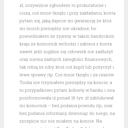
zł, oczywiście zgłosiłem to prokuraturze i
cisza, coś mnie tknęło i przy zakładaniu konta
pytam się, jaką dajecie mi gwarancję że ktoś
mi moich pieniędzy nie ukradnie, bo
powiedziałem że żyjemy w takim bandyckim
kraju że komornik wchodzi i zabiera z konta
nawet jeśli nigdzie się człowiek nie zadłużył
oraz niema żadnych zaległości finansowych,
tak robią że niby ktoś coś kupił lub pożyczył i
lewe sprawy itp. Coś mnie tknęło i za czasów
Tuska nie trzymałem pieniędzy na koncie, a
tu przypadkowo pytam kobietę w banku i ona
poinformowała iż ponad 16 tys. zł zablokował
mi komornik – bez podania powodu itp, oraz
bez podania informacji dzwoniąc do niego, na
szczęście nic nie miałem na koncie. Na