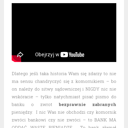
Dlatego jeśli taka historia Wam się zdarzy to nie
ma sensu chandryczyć się z komornikiem – bo
on należy do sitwy sądowniczej i NIGDY nic nie
wskóracie – tylko natychmiast pisać pismo do
banku o zwrot
bezprawnie
zabranych
pieniędzy. I nic Was nie obchodzi czy komornik
zwróci bankowi czy nie zwróci – to BANK MA
ODDAĆ WASZE PIENIĄDZE. To bank złamał