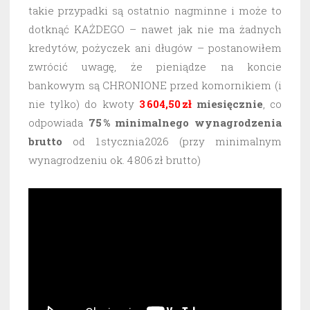
takie przypadki są ostatnio nagminne i może to
dotknąć KAŻDEGO – nawet jak nie ma żadnych
kredytów, pożyczek ani długów – postanowiłem
zwrócić uwagę, że pieniądze na koncie
bankowym są CHRONIONE przed komornikiem (i
nie tylko) do kwoty
3 604,50 zł
miesięcznie
, co
odpowiada
75 % minimalnego wynagrodzenia
brutto
od 1 stycznia 2026 (przy minimalnym
wynagrodzeniu ok. 4 806 zł brutto)