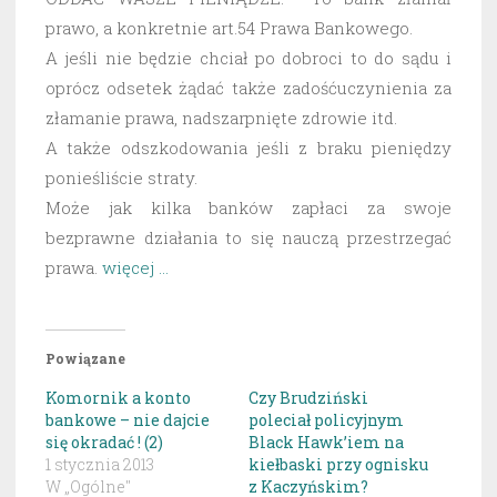
prawo, a konkretnie art.54 Prawa Bankowego.
A jeśli nie będzie chciał po dobroci to do sądu i
oprócz odsetek żądać także zadośćuczynienia za
złamanie prawa, nadszarpnięte zdrowie itd.
A także odszkodowania jeśli z braku pieniędzy
ponieśliście straty.
Może jak kilka banków zapłaci za swoje
bezprawne działania to się nauczą przestrzegać
prawa.
więcej …
Powiązane
Komornik a konto
Czy Brudziński
bankowe – nie dajcie
poleciał policyjnym
się okradać ! (2)
Black Hawk’iem na
1 stycznia 2013
kiełbaski przy ognisku
W „Ogólne"
z Kaczyńskim?