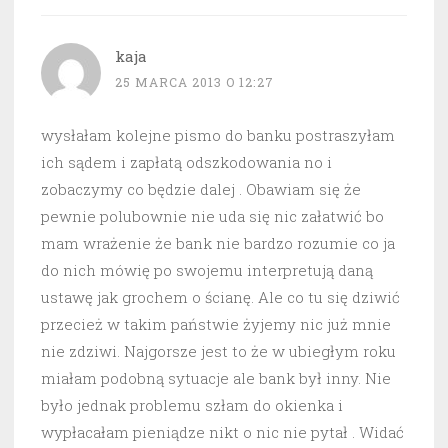
kaja
25 MARCA 2013 O 12:27
wysłałam kolejne pismo do banku postraszyłam
ich sądem i zapłatą odszkodowania no i
zobaczymy co będzie dalej . Obawiam się że
pewnie polubownie nie uda się nic załatwić bo
mam wrażenie że bank nie bardzo rozumie co ja
do nich mówię po swojemu interpretują daną
ustawę jak grochem o ścianę. Ale co tu się dziwić
przecież w takim państwie żyjemy nic już mnie
nie zdziwi. Najgorsze jest to że w ubiegłym roku
miałam podobną sytuacje ale bank był inny. Nie
było jednak problemu szłam do okienka i
wypłacałam pieniądze nikt o nic nie pytał . Widać