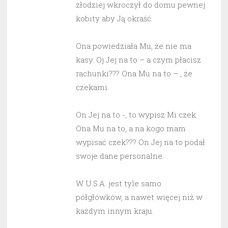
złodziej wkroczył do domu pewnej
kobity aby Ją okraść.
Ona powiedziała Mu, że nie ma
kasy. Oj Jej na to – a czym płacisz
rachunki??? Ona Mu na to – , że
czekami.
On Jej na to -, to wypisz Mi czek.
Ona Mu na to, a na kogo mam
wypisać czek??? On Jej na to podał
swoje dane personalne.
W U.S.A. jest tyle samo
półgłówków, a nawet więcej niż w
każdym innym kraju.