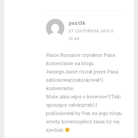
pant3k
27 LISTOPADA 2013 O
19:49
Panie Romanie czytałem Pana
komentarze na blogu
Jaszego.Jasze chciał przez Pana
zablokować(zablokował?)
komentarze.
Może jakiś wpis o korwinie?(Taki
opisujący całokształt).I
podlinkował by Pan na jego blogu
wtedy korwinojebcy zaraz by się
zjechali