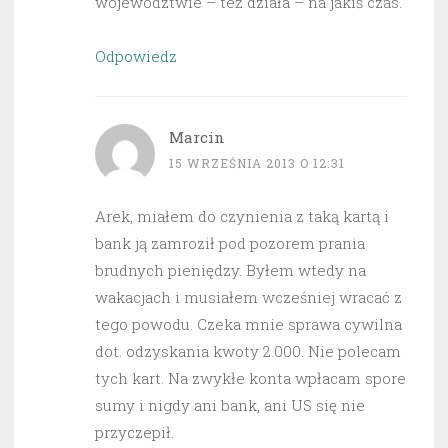
województwie – też działa – na jakiś czas.
Odpowiedz
Marcin
15 WRZEŚNIA 2013 O 12:31
Arek, miałem do czynienia z taką kartą i
bank ją zamroził pod pozorem prania
brudnych pieniędzy. Byłem wtedy na
wakacjach i musiałem wcześniej wracać z
tego powodu. Czeka mnie sprawa cywilna
dot. odzyskania kwoty 2.000. Nie polecam
tych kart. Na zwykłe konta wpłacam spore
sumy i nigdy ani bank, ani US się nie
przyczepił.