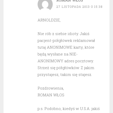
ROMAN WŁOS
27 LISTOPADA 2013 O 15:38
ARNOLDZIE,
Nie rób z siebie idioty. Jakiś
pacjent-półgłówek reklamował
tutaj ANONIMOWE karty, które
będą wysłane na NIE-
ANONIMOWY adres pocztowy.
Strzeż się półgłówków. Z jakim
przystajesz, takim się stajesz.
Pozdrowienia,
ROMAN WŁOS
p.s. Podobno, kiedyś w U.S.A. jakiś