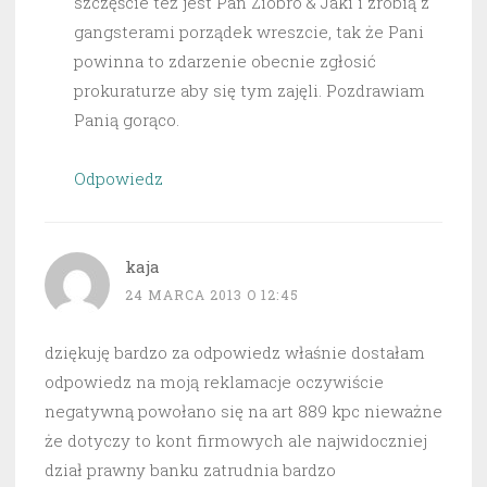
szczęście też jest Pan Ziobro & Jaki i zrobią z
gangsterami porządek wreszcie, tak że Pani
powinna to zdarzenie obecnie zgłosić
prokuraturze aby się tym zajęli. Pozdrawiam
Panią gorąco.
Odpowiedz
kaja
24 MARCA 2013 O 12:45
dziękuję bardzo za odpowiedz właśnie dostałam
odpowiedz na moją reklamacje oczywiście
negatywną powołano się na art 889 kpc nieważne
że dotyczy to kont firmowych ale najwidoczniej
dział prawny banku zatrudnia bardzo