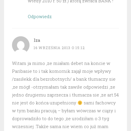
wtedy 2010 r. 50 zł.) którą zwraca BANK !
Odpowiedz
Iza
16 WRZEŚNIA 2013 O 15:12
Witam ja mimo ,ze miałam debet na koncie w
Paribasie to i tak komornik zajął moje wpływy
/zasiłekk dla bezrobotnych/ a bank tłumaczy sie
,ze mógł -otrzymałam tak zawiłe odpowiedzi ,ze
jedno drugiemu zaprzecza i tłumacza sie ,ze art.54
nie jest do końca uzupełniony
sami fachowcy
w tym banku pracują – byłam wówczas w ciązy i
doprowadziło to do tego ,ze urodziłam o 3 tyg
wczesniej .Także sama nie wiem co już mam