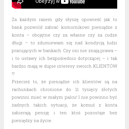
Za każdym razem gdy słyszę opowieść jak to
bank pozwolił zabrać komornikowi pieniądze z
konta – obojętne czy za własne czy za cudze
długi – to zdumiewam się nad kondycją ludzi
pracujących w bankach. Czy oni nie znają prawa –
i to ustawy ich bezpośrednio dotyczącej – i tak
bardzo mają w dupie interesy swoich KLIENTÓW
!?
Przecież to, że pieniądze ich klientów są na
rachunkach chronione do 11 tysięcy złotych
powinni mieć w małym palcu! I nie powinno być
żadnych takich sytuacji, że komuś z konta
zabierają pensję i ten ktoś pozostaje bez
pieniędzy na życie.