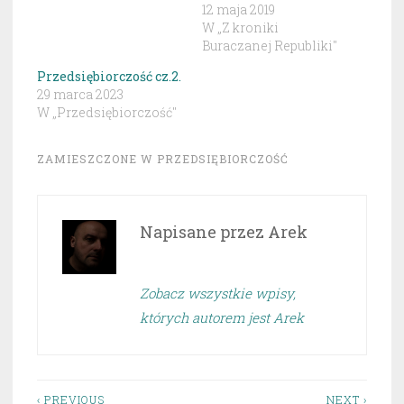
12 maja 2019
W „Z kroniki
Buraczanej Republiki"
Przedsiębiorczość cz.2.
29 marca 2023
W „Przedsiębiorczość"
ZAMIESZCZONE W
PRZEDSIĘBIORCZOŚĆ
Napisane przez
Arek
Zobacz wszystkie wpisy,
których autorem jest Arek
‹ PREVIOUS
NEXT ›