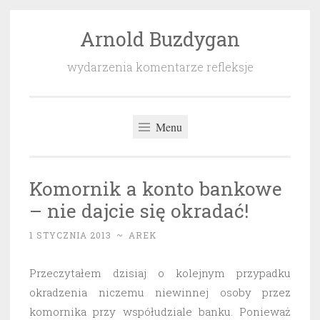
Arnold Buzdygan
Przeskocz
do
wydarzenia komentarze refleksje
treści
Menu
Komornik a konto bankowe
– nie dajcie się okradać!
1 STYCZNIA 2013
~
AREK
Przeczytałem dzisiaj o kolejnym przypadku
okradzenia niczemu niewinnej osoby przez
komornika przy współudziale banku. Ponieważ