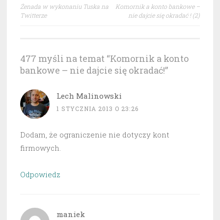
Nawigacja
Żenada w wykonaniu Tuska na
Komornik a konto bankowe –
wpisu
Twitterze
nie dajcie się okradać ! (2)
477 myśli na temat “
Komornik a konto
bankowe – nie dajcie się okradać!
”
Lech Malinowski
1 STYCZNIA 2013 O 23:26
Dodam, że ograniczenie nie dotyczy kont
firmowych.
Odpowiedz
maniek