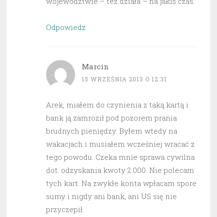
województwie – też działa – na jakiś czas.
Odpowiedz
Marcin
15 WRZEŚNIA 2013 O 12:31
Arek, miałem do czynienia z taką kartą i
bank ją zamroził pod pozorem prania
brudnych pieniędzy. Byłem wtedy na
wakacjach i musiałem wcześniej wracać z
tego powodu. Czeka mnie sprawa cywilna
dot. odzyskania kwoty 2.000. Nie polecam
tych kart. Na zwykłe konta wpłacam spore
sumy i nigdy ani bank, ani US się nie
przyczepił.