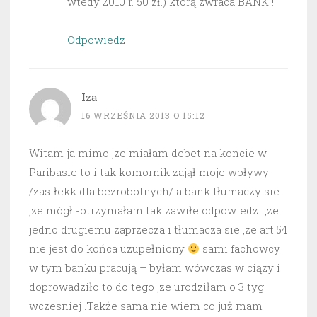
wtedy 2010 r. 50 zł.) którą zwraca BANK !
Odpowiedz
Iza
16 WRZEŚNIA 2013 O 15:12
Witam ja mimo ,ze miałam debet na koncie w
Paribasie to i tak komornik zajął moje wpływy
/zasiłekk dla bezrobotnych/ a bank tłumaczy sie
,ze mógł -otrzymałam tak zawiłe odpowiedzi ,ze
jedno drugiemu zaprzecza i tłumacza sie ,ze art.54
nie jest do końca uzupełniony
sami fachowcy
w tym banku pracują – byłam wówczas w ciązy i
doprowadziło to do tego ,ze urodziłam o 3 tyg
wczesniej .Także sama nie wiem co już mam