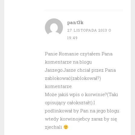
pant3k
27 LISTOPADA 2013 O
19:49
Panie Romanie czytałem Pana
komentarze na blogu
Jaszego.Jasze chciał przez Pana
zablokować(zablokował?)
komentarze.
Może jakiś wpis o korwinie?(Taki
opisujący całokształt).I
podlinkował by Pan na jego blogu
wtedy korwinojebcy zaraz by się
zjechali