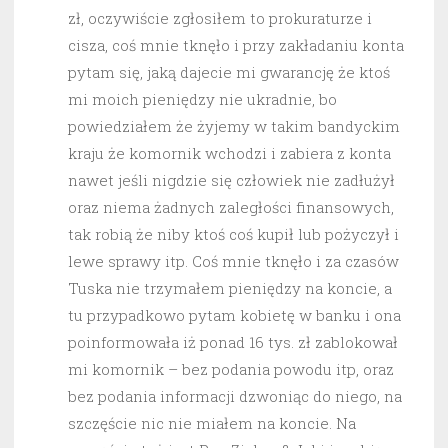
zł, oczywiście zgłosiłem to prokuraturze i
cisza, coś mnie tknęło i przy zakładaniu konta
pytam się, jaką dajecie mi gwarancję że ktoś
mi moich pieniędzy nie ukradnie, bo
powiedziałem że żyjemy w takim bandyckim
kraju że komornik wchodzi i zabiera z konta
nawet jeśli nigdzie się człowiek nie zadłużył
oraz niema żadnych zaległości finansowych,
tak robią że niby ktoś coś kupił lub pożyczył i
lewe sprawy itp. Coś mnie tknęło i za czasów
Tuska nie trzymałem pieniędzy na koncie, a
tu przypadkowo pytam kobietę w banku i ona
poinformowała iż ponad 16 tys. zł zablokował
mi komornik – bez podania powodu itp, oraz
bez podania informacji dzwoniąc do niego, na
szczęście nic nie miałem na koncie. Na