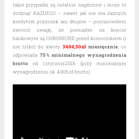
takie przypadki są ostatnio nagminne i może to
dotknąć KAŻDEGO – nawet jak nie ma żadnych
kredytów, pożyczek ani długów – postanowiłem
zwrócić uwagę, że pieniądze na koncie
bankowym są CHRONIONE przed komornikiem (i
nie tylko) do kwoty
3 604,50 zł
miesięcznie
, co
odpowiada
75 % minimalnego wynagrodzenia
brutto
od 1 stycznia 2026 (przy minimalnym
wynagrodzeniu ok. 4 806 zł brutto)