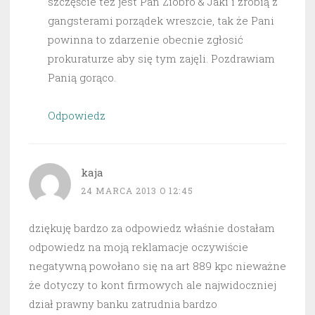
szczęście też jest Pan Ziobro & Jaki i zrobią z
gangsterami porządek wreszcie, tak że Pani
powinna to zdarzenie obecnie zgłosić
prokuraturze aby się tym zajęli. Pozdrawiam
Panią gorąco.
Odpowiedz
kaja
24 MARCA 2013 O 12:45
dziękuję bardzo za odpowiedz właśnie dostałam
odpowiedz na moją reklamacje oczywiście
negatywną powołano się na art 889 kpc nieważne
że dotyczy to kont firmowych ale najwidoczniej
dział prawny banku zatrudnia bardzo