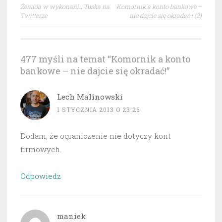
Nawigacja
Żenada w wykonaniu Tuska na
Komornik a konto bankowe –
wpisu
Twitterze
nie dajcie się okradać ! (2)
477 myśli na temat “
Komornik a konto
bankowe – nie dajcie się okradać!
”
Lech Malinowski
1 STYCZNIA 2013 O 23:26
Dodam, że ograniczenie nie dotyczy kont
firmowych.
Odpowiedz
maniek