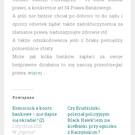
prawo, a konkretnie art.54 Prawa Bankowego.
A jeśli nie będzie chciał po dobroci to do sądu i
oprócz odsetek żądać także zadośćuczynienia za
złamanie prawa, nadszarpnięte zdrowie itd.
A także odszkodowania jeśli z braku pieniędzy
ponieśliście straty.
Może jak kilka banków zapłaci za swoje
bezprawne działania to się nauczą przestrzegać
prawa.
więcej …
Powiązane
Komornik a konto
Czy Brudziński
bankowe – nie dajcie
poleciał policyjnym
się okradać ! (2)
Black Hawk’iem na
1 stycznia 2013
kiełbaski przy ognisku
W „Ogólne"
z Kaczyńskim?