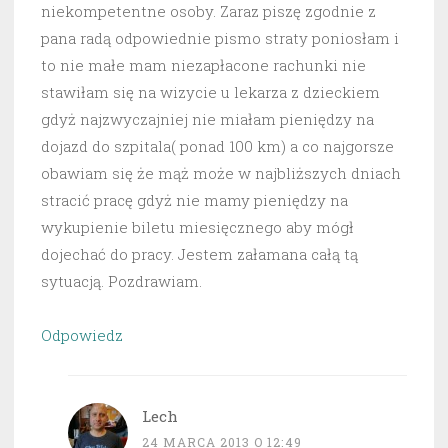
niekompetentne osoby. Zaraz piszę zgodnie z
pana radą odpowiednie pismo straty poniosłam i
to nie małe mam niezapłacone rachunki nie
stawiłam się na wizycie u lekarza z dzieckiem
gdyż najzwyczajniej nie miałam pieniędzy na
dojazd do szpitala( ponad 100 km) a co najgorsze
obawiam się że mąż może w najbliższych dniach
stracić pracę gdyż nie mamy pieniędzy na
wykupienie biletu miesięcznego aby mógł
dojechać do pracy. Jestem załamana całą tą
sytuacją. Pozdrawiam.
Odpowiedz
Lech
24 MARCA 2013 O 12:49