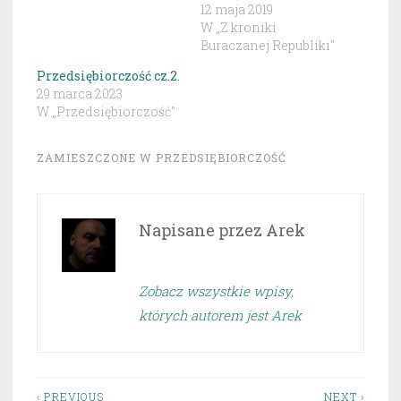
12 maja 2019
W „Z kroniki
Buraczanej Republiki"
Przedsiębiorczość cz.2.
29 marca 2023
W „Przedsiębiorczość"
ZAMIESZCZONE W
PRZEDSIĘBIORCZOŚĆ
Napisane przez
Arek
Zobacz wszystkie wpisy,
których autorem jest Arek
‹ PREVIOUS
NEXT ›