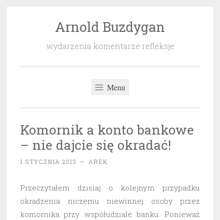
Arnold Buzdygan
Przeskocz
do
wydarzenia komentarze refleksje
treści
Menu
Komornik a konto bankowe
– nie dajcie się okradać!
1 STYCZNIA 2013
~
AREK
Przeczytałem dzisiaj o kolejnym przypadku
okradzenia niczemu niewinnej osoby przez
komornika przy współudziale banku. Ponieważ