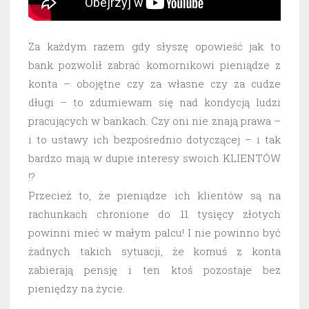
Za każdym razem gdy słyszę opowieść jak to
bank pozwolił zabrać komornikowi pieniądze z
konta – obojętne czy za własne czy za cudze
długi – to zdumiewam się nad kondycją ludzi
pracujących w bankach. Czy oni nie znają prawa –
i to ustawy ich bezpośrednio dotyczącej – i tak
bardzo mają w dupie interesy swoich KLIENTÓW
!?
Przecież to, że pieniądze ich klientów są na
rachunkach chronione do 11 tysięcy złotych
powinni mieć w małym palcu! I nie powinno być
żadnych takich sytuacji, że komuś z konta
zabierają pensję i ten ktoś pozostaje bez
pieniędzy na życie.