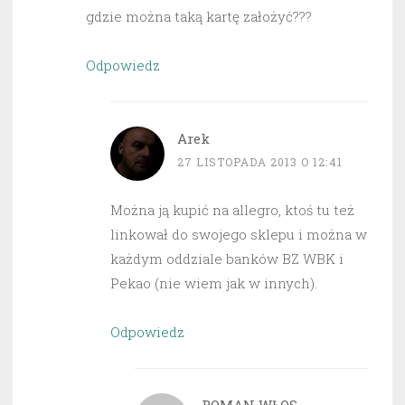
gdzie można taką kartę założyć???
Odpowiedz
Arek
27 LISTOPADA 2013 O 12:41
Można ją kupić na allegro, ktoś tu też
linkował do swojego sklepu i można w
każdym oddziale banków BZ WBK i
Pekao (nie wiem jak w innych).
Odpowiedz