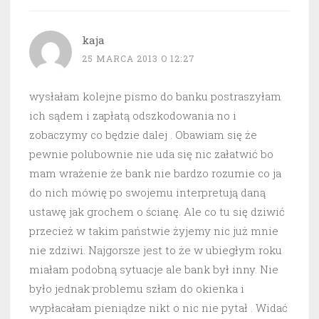
kaja
25 MARCA 2013 O 12:27
wysłałam kolejne pismo do banku postraszyłam
ich sądem i zapłatą odszkodowania no i
zobaczymy co będzie dalej . Obawiam się że
pewnie polubownie nie uda się nic załatwić bo
mam wrażenie że bank nie bardzo rozumie co ja
do nich mówię po swojemu interpretują daną
ustawę jak grochem o ścianę. Ale co tu się dziwić
przecież w takim państwie żyjemy nic już mnie
nie zdziwi. Najgorsze jest to że w ubiegłym roku
miałam podobną sytuacje ale bank był inny. Nie
było jednak problemu szłam do okienka i
wypłacałam pieniądze nikt o nic nie pytał . Widać