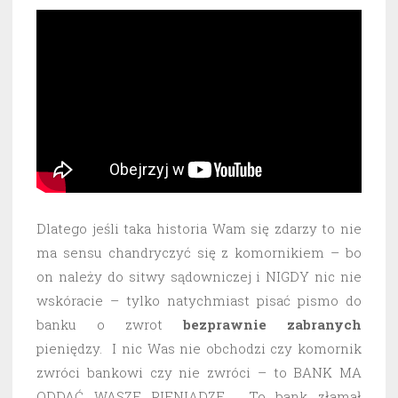
Dlatego jeśli taka historia Wam się zdarzy to nie
ma sensu chandryczyć się z komornikiem – bo
on należy do sitwy sądowniczej i NIGDY nic nie
wskóracie – tylko natychmiast pisać pismo do
banku o zwrot
bezprawnie
zabranych
pieniędzy. I nic Was nie obchodzi czy komornik
zwróci bankowi czy nie zwróci – to BANK MA
ODDAĆ WASZE PIENIĄDZE. To bank złamał