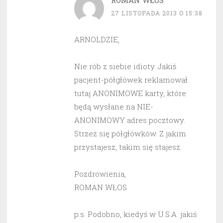
ROMAN WŁOS
27 LISTOPADA 2013 O 15:38
ARNOLDZIE,
Nie rób z siebie idioty. Jakiś
pacjent-półgłówek reklamował
tutaj ANONIMOWE karty, które
będą wysłane na NIE-
ANONIMOWY adres pocztowy.
Strzeż się półgłówków. Z jakim
przystajesz, takim się stajesz.
Pozdrowienia,
ROMAN WŁOS
p.s. Podobno, kiedyś w U.S.A. jakiś