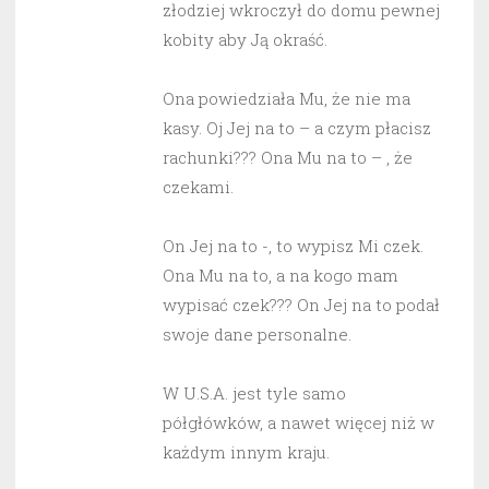
złodziej wkroczył do domu pewnej
kobity aby Ją okraść.
Ona powiedziała Mu, że nie ma
kasy. Oj Jej na to – a czym płacisz
rachunki??? Ona Mu na to – , że
czekami.
On Jej na to -, to wypisz Mi czek.
Ona Mu na to, a na kogo mam
wypisać czek??? On Jej na to podał
swoje dane personalne.
W U.S.A. jest tyle samo
półgłówków, a nawet więcej niż w
każdym innym kraju.