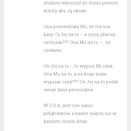
złodziej wkroczył do domu pewnej
kobity aby Ją okraść.
Ona powiedziała Mu, że nie ma
kasy. Oj Jej na to – a czym płacisz
rachunki??? Ona Mu na to – , że
czekami.
On Jej na to -, to wypisz Mi czek.
Ona Mu na to, a na kogo mam
wypisać czek??? On Jej na to podał
swoje dane personalne.
W U.S.A. jest tyle samo
półgłówków, a nawet więcej niż w
każdym innym kraju.