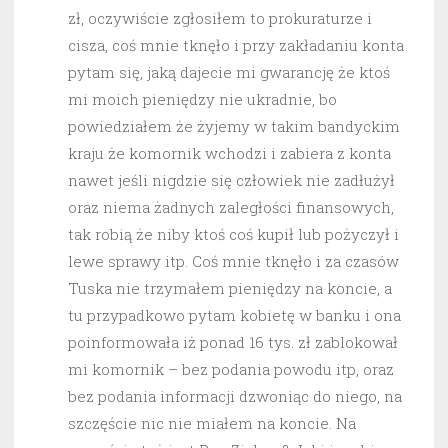
zł, oczywiście zgłosiłem to prokuraturze i
cisza, coś mnie tknęło i przy zakładaniu konta
pytam się, jaką dajecie mi gwarancję że ktoś
mi moich pieniędzy nie ukradnie, bo
powiedziałem że żyjemy w takim bandyckim
kraju że komornik wchodzi i zabiera z konta
nawet jeśli nigdzie się człowiek nie zadłużył
oraz niema żadnych zaległości finansowych,
tak robią że niby ktoś coś kupił lub pożyczył i
lewe sprawy itp. Coś mnie tknęło i za czasów
Tuska nie trzymałem pieniędzy na koncie, a
tu przypadkowo pytam kobietę w banku i ona
poinformowała iż ponad 16 tys. zł zablokował
mi komornik – bez podania powodu itp, oraz
bez podania informacji dzwoniąc do niego, na
szczęście nic nie miałem na koncie. Na