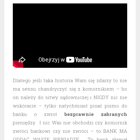
Dlatego jeśli taka historia Wam się zdarzy to nie
ma sensu chandryczyć się z komornikiem – bo
on należy do sitwy sądowniczej i NIGDY nic nie
wskóracie – tylko natychmiast pisać pismo do
banku o zwrot
bezprawnie
zabranych
pieniędzy. I nic Was nie obchodzi czy komornik
zwróci bankowi czy nie zwróci – to BANK MA
ODDAĆ WASZE PIENIĄDZE. To bank złamał