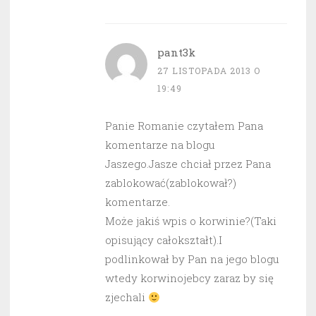
pant3k
27 LISTOPADA 2013 O
19:49
Panie Romanie czytałem Pana
komentarze na blogu
Jaszego.Jasze chciał przez Pana
zablokować(zablokował?)
komentarze.
Może jakiś wpis o korwinie?(Taki
opisujący całokształt).I
podlinkował by Pan na jego blogu
wtedy korwinojebcy zaraz by się
zjechali