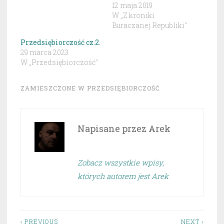
12 maja 2019
W „Z kroniki
Buraczanej Republiki"
Przedsiębiorczość cz.2.
29 marca 2023
W „Przedsiębiorczość"
ZAMIESZCZONE W
PRZEDSIĘBIORCZOŚĆ
Napisane przez
Arek
Zobacz wszystkie wpisy,
których autorem jest Arek
‹ PREVIOUS
NEXT ›