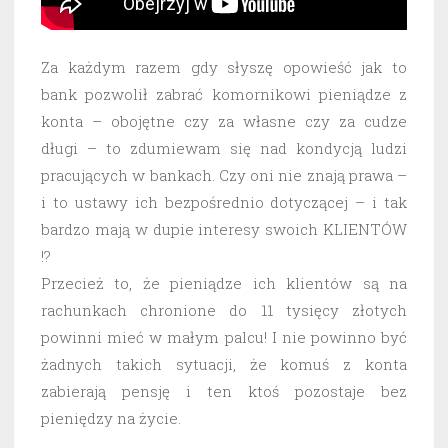
Za każdym razem gdy słyszę opowieść jak to
bank pozwolił zabrać komornikowi pieniądze z
konta – obojętne czy za własne czy za cudze
długi – to zdumiewam się nad kondycją ludzi
pracujących w bankach. Czy oni nie znają prawa –
i to ustawy ich bezpośrednio dotyczącej – i tak
bardzo mają w dupie interesy swoich KLIENTÓW
!?
Przecież to, że pieniądze ich klientów są na
rachunkach chronione do 11 tysięcy złotych
powinni mieć w małym palcu! I nie powinno być
żadnych takich sytuacji, że komuś z konta
zabierają pensję i ten ktoś pozostaje bez
pieniędzy na życie.