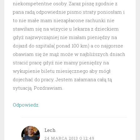
niekompetentne osoby. Zaraz piszę zgodnie z
pana radą odpowiednie pismo straty poniosłam i
to nie małe mam niezapłacone rachunki nie
stawiłam się na wizycie u lekarza z dzieckiem
gdyż najzwyczajniej nie miałam pieniędzy na
dojazd do szpitala( ponad 100 km) a co najgorsze
obawiam się że mąż może w najbliższych dniach
stracić pracę gdyż nie mamy pieniędzy na
wykupienie biletu miesięcznego aby mógł
dojechać do pracy. Jestem załamana całą tą
sytuacją. Pozdrawiam.
Odpowiedz
Lech
24 MARCA 2013 O 12:49