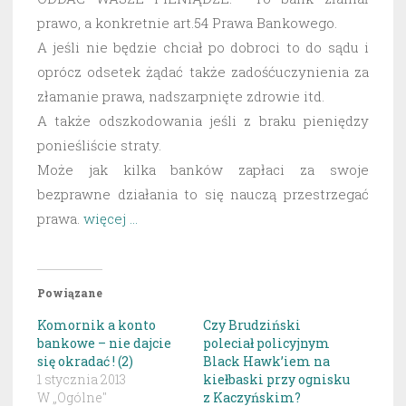
prawo, a konkretnie art.54 Prawa Bankowego.
A jeśli nie będzie chciał po dobroci to do sądu i
oprócz odsetek żądać także zadośćuczynienia za
złamanie prawa, nadszarpnięte zdrowie itd.
A także odszkodowania jeśli z braku pieniędzy
ponieśliście straty.
Może jak kilka banków zapłaci za swoje
bezprawne działania to się nauczą przestrzegać
prawa.
więcej …
Powiązane
Komornik a konto
Czy Brudziński
bankowe – nie dajcie
poleciał policyjnym
się okradać ! (2)
Black Hawk’iem na
1 stycznia 2013
kiełbaski przy ognisku
W „Ogólne"
z Kaczyńskim?