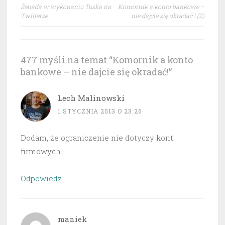
Nawigacja
Żenada w wykonaniu Tuska na
Komornik a konto bankowe –
wpisu
Twitterze
nie dajcie się okradać ! (2)
477 myśli na temat “
Komornik a konto
bankowe – nie dajcie się okradać!
”
Lech Malinowski
1 STYCZNIA 2013 O 23:26
Dodam, że ograniczenie nie dotyczy kont
firmowych.
Odpowiedz
maniek