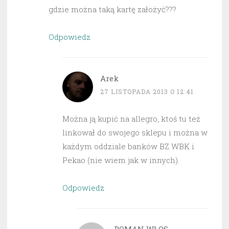
gdzie można taką kartę założyć???
Odpowiedz
Arek
27 LISTOPADA 2013 O 12:41
Można ją kupić na allegro, ktoś tu też
linkował do swojego sklepu i można w
każdym oddziale banków BZ WBK i
Pekao (nie wiem jak w innych).
Odpowiedz