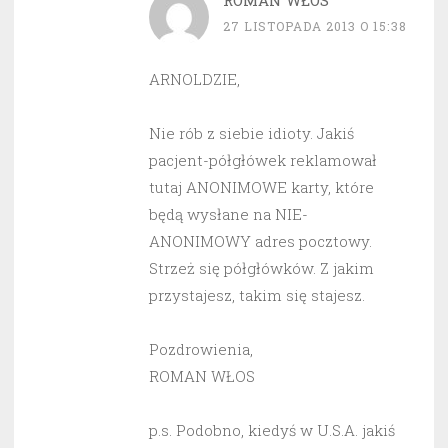
ROMAN WŁOS
27 LISTOPADA 2013 O 15:38
ARNOLDZIE,
Nie rób z siebie idioty. Jakiś
pacjent-półgłówek reklamował
tutaj ANONIMOWE karty, które
będą wysłane na NIE-
ANONIMOWY adres pocztowy.
Strzeż się półgłówków. Z jakim
przystajesz, takim się stajesz.
Pozdrowienia,
ROMAN WŁOS
p.s. Podobno, kiedyś w U.S.A. jakiś