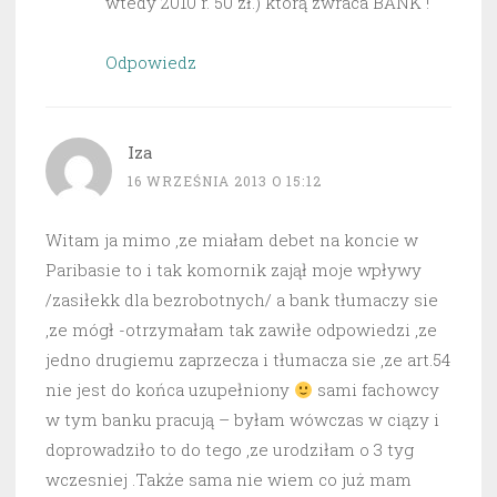
wtedy 2010 r. 50 zł.) którą zwraca BANK !
Odpowiedz
Iza
16 WRZEŚNIA 2013 O 15:12
Witam ja mimo ,ze miałam debet na koncie w
Paribasie to i tak komornik zajął moje wpływy
/zasiłekk dla bezrobotnych/ a bank tłumaczy sie
,ze mógł -otrzymałam tak zawiłe odpowiedzi ,ze
jedno drugiemu zaprzecza i tłumacza sie ,ze art.54
nie jest do końca uzupełniony
sami fachowcy
w tym banku pracują – byłam wówczas w ciązy i
doprowadziło to do tego ,ze urodziłam o 3 tyg
wczesniej .Także sama nie wiem co już mam