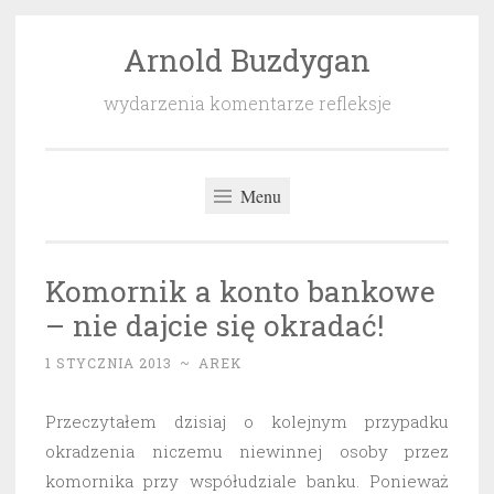
Arnold Buzdygan
Przeskocz
do
wydarzenia komentarze refleksje
treści
Menu
Komornik a konto bankowe
– nie dajcie się okradać!
1 STYCZNIA 2013
~
AREK
Przeczytałem dzisiaj o kolejnym przypadku
okradzenia niczemu niewinnej osoby przez
komornika przy współudziale banku. Ponieważ