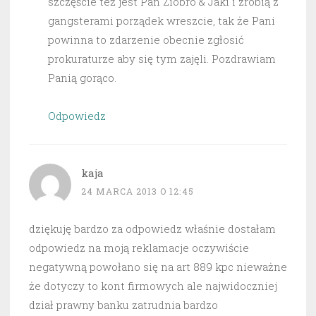
szczęście też jest Pan Ziobro & Jaki i zrobią z
gangsterami porządek wreszcie, tak że Pani
powinna to zdarzenie obecnie zgłosić
prokuraturze aby się tym zajęli. Pozdrawiam
Panią gorąco.
Odpowiedz
kaja
24 MARCA 2013 O 12:45
dziękuję bardzo za odpowiedz właśnie dostałam
odpowiedz na moją reklamacje oczywiście
negatywną powołano się na art 889 kpc nieważne
że dotyczy to kont firmowych ale najwidoczniej
dział prawny banku zatrudnia bardzo