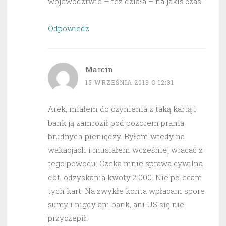
województwie – też działa – na jakiś czas.
Odpowiedz
Marcin
15 WRZEŚNIA 2013 O 12:31
Arek, miałem do czynienia z taką kartą i
bank ją zamroził pod pozorem prania
brudnych pieniędzy. Byłem wtedy na
wakacjach i musiałem wcześniej wracać z
tego powodu. Czeka mnie sprawa cywilna
dot. odzyskania kwoty 2.000. Nie polecam
tych kart. Na zwykłe konta wpłacam spore
sumy i nigdy ani bank, ani US się nie
przyczepił.