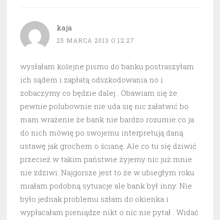
kaja
25 MARCA 2013 O 12:27
wysłałam kolejne pismo do banku postraszyłam
ich sądem i zapłatą odszkodowania no i
zobaczymy co będzie dalej . Obawiam się że
pewnie polubownie nie uda się nic załatwić bo
mam wrażenie że bank nie bardzo rozumie co ja
do nich mówię po swojemu interpretują daną
ustawę jak grochem o ścianę. Ale co tu się dziwić
przecież w takim państwie żyjemy nic już mnie
nie zdziwi. Najgorsze jest to że w ubiegłym roku
miałam podobną sytuacje ale bank był inny. Nie
było jednak problemu szłam do okienka i
wypłacałam pieniądze nikt o nic nie pytał . Widać