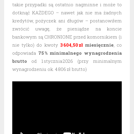
takie przypadki są ostatnio nagminne i może to
dotknąć KAŻDEGO – nawet jak nie ma żadnych
kredytów, pożyczek ani długów – postanowiłem
zwrócić uwagę, że pieniądze na koncie
bankowym są CHRONIONE przed komornikiem (i
nie tylko) do kwoty
3 604,50 zł
miesięcznie
, co
odpowiada
75 % minimalnego wynagrodzenia
brutto
od 1 stycznia 2026 (przy minimalnym
wynagrodzeniu ok. 4 806 zł brutto)