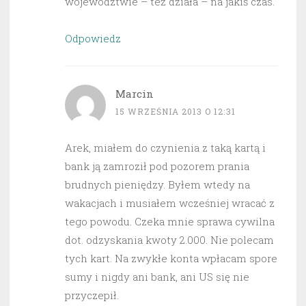
województwie – też działa – na jakiś czas.
Odpowiedz
Marcin
15 WRZEŚNIA 2013 O 12:31
Arek, miałem do czynienia z taką kartą i
bank ją zamroził pod pozorem prania
brudnych pieniędzy. Byłem wtedy na
wakacjach i musiałem wcześniej wracać z
tego powodu. Czeka mnie sprawa cywilna
dot. odzyskania kwoty 2.000. Nie polecam
tych kart. Na zwykłe konta wpłacam spore
sumy i nigdy ani bank, ani US się nie
przyczepił.