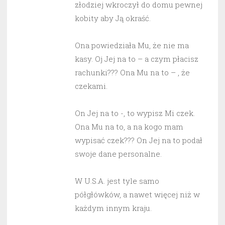
złodziej wkroczył do domu pewnej
kobity aby Ją okraść.
Ona powiedziała Mu, że nie ma
kasy. Oj Jej na to – a czym płacisz
rachunki??? Ona Mu na to – , że
czekami.
On Jej na to -, to wypisz Mi czek.
Ona Mu na to, a na kogo mam
wypisać czek??? On Jej na to podał
swoje dane personalne.
W U.S.A. jest tyle samo
półgłówków, a nawet więcej niż w
każdym innym kraju.