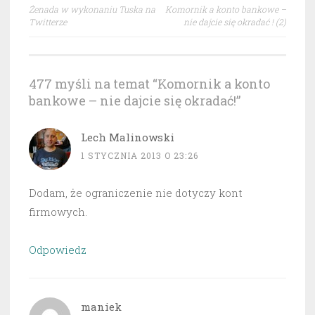
Nawigacja
Żenada w wykonaniu Tuska na
Komornik a konto bankowe –
wpisu
Twitterze
nie dajcie się okradać ! (2)
477 myśli na temat “
Komornik a konto
bankowe – nie dajcie się okradać!
”
Lech Malinowski
1 STYCZNIA 2013 O 23:26
Dodam, że ograniczenie nie dotyczy kont
firmowych.
Odpowiedz
maniek