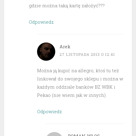
gdzie można taką kartę założyć???
Odpowiedz
Arek
27 LISTOPADA 2013 O 12:41
Można ją kupić na allegro, ktoś tu też
linkował do swojego sklepu i można w
każdym oddziale banków BZ WBK i
Pekao (nie wiem jak w innych).
Odpowiedz