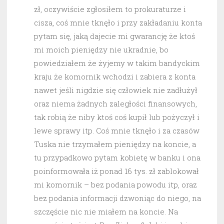
zł, oczywiście zgłosiłem to prokuraturze i
cisza, coś mnie tknęło i przy zakładaniu konta
pytam się, jaką dajecie mi gwarancję że ktoś
mi moich pieniędzy nie ukradnie, bo
powiedziałem że żyjemy w takim bandyckim
kraju że komornik wchodzi i zabiera z konta
nawet jeśli nigdzie się człowiek nie zadłużył
oraz niema żadnych zaległości finansowych,
tak robią że niby ktoś coś kupił lub pożyczył i
lewe sprawy itp. Coś mnie tknęło i za czasów
Tuska nie trzymałem pieniędzy na koncie, a
tu przypadkowo pytam kobietę w banku i ona
poinformowała iż ponad 16 tys. zł zablokował
mi komornik – bez podania powodu itp, oraz
bez podania informacji dzwoniąc do niego, na
szczęście nic nie miałem na koncie. Na