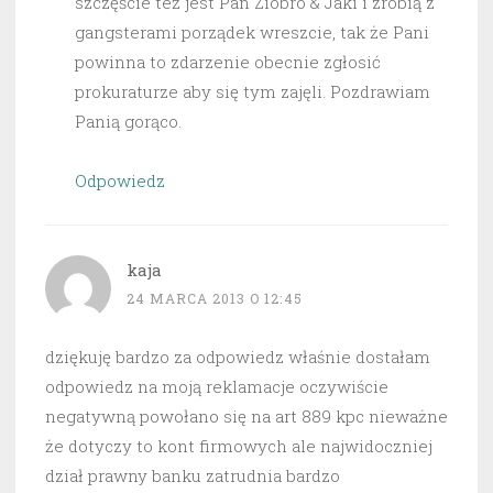
szczęście też jest Pan Ziobro & Jaki i zrobią z
gangsterami porządek wreszcie, tak że Pani
powinna to zdarzenie obecnie zgłosić
prokuraturze aby się tym zajęli. Pozdrawiam
Panią gorąco.
Odpowiedz
kaja
24 MARCA 2013 O 12:45
dziękuję bardzo za odpowiedz właśnie dostałam
odpowiedz na moją reklamacje oczywiście
negatywną powołano się na art 889 kpc nieważne
że dotyczy to kont firmowych ale najwidoczniej
dział prawny banku zatrudnia bardzo