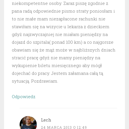
niekompetentne osoby. Zaraz piszę zgodnie z
pana radą odpowiednie pismo straty poniosłam i
to nie małe mam niezapłacone rachunki nie
stawiłam się na wizycie u lekarza z dzieckiem
gdyż najzwyczajniej nie miałam pieniędzy na
dojazd do szpitala( ponad 100 km) a co najgorsze
obawiam się że mąż może w najbliższych dniach
stracić pracę gdyż nie mamy pieniędzy na
wykupienie biletu miesięcznego aby mógł
dojechać do pracy. Jestem załamana całą tą
sytuacją. Pozdrawiam.
Odpowiedz
Lech
24 MARCA 2013 O 12:49