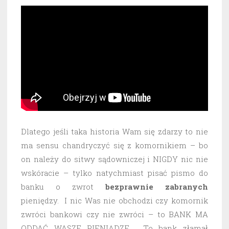
Dlatego jeśli taka historia Wam się zdarzy to nie
ma sensu chandryczyć się z komornikiem – bo
on należy do sitwy sądowniczej i NIGDY nic nie
wskóracie – tylko natychmiast pisać pismo do
banku o zwrot
bezprawnie
zabranych
pieniędzy. I nic Was nie obchodzi czy komornik
zwróci bankowi czy nie zwróci – to BANK MA
ODDAĆ WASZE PIENIĄDZE. To bank złamał