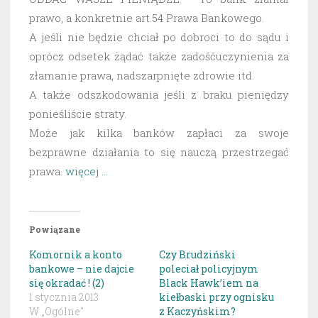
prawo, a konkretnie art.54 Prawa Bankowego.
A jeśli nie będzie chciał po dobroci to do sądu i
oprócz odsetek żądać także zadośćuczynienia za
złamanie prawa, nadszarpnięte zdrowie itd.
A także odszkodowania jeśli z braku pieniędzy
ponieśliście straty.
Może jak kilka banków zapłaci za swoje
bezprawne działania to się nauczą przestrzegać
prawa.
więcej …
Powiązane
Komornik a konto
Czy Brudziński
bankowe – nie dajcie
poleciał policyjnym
się okradać ! (2)
Black Hawk’iem na
1 stycznia 2013
kiełbaski przy ognisku
W „Ogólne"
z Kaczyńskim?