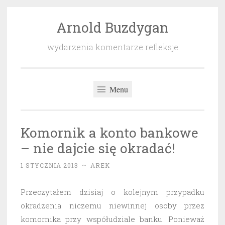
Arnold Buzdygan
Przeskocz
do
wydarzenia komentarze refleksje
treści
Menu
Komornik a konto bankowe
– nie dajcie się okradać!
1 STYCZNIA 2013
~
AREK
Przeczytałem dzisiaj o kolejnym przypadku
okradzenia niczemu niewinnej osoby przez
komornika przy współudziale banku. Ponieważ