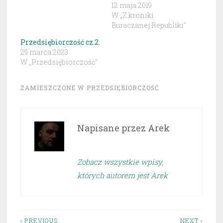
12 maja 2019
W „Z kroniki
Buraczanej Republiki"
Przedsiębiorczość cz.2.
29 marca 2023
W „Przedsiębiorczość"
ZAMIESZCZONE W
PRZEDSIĘBIORCZOŚĆ
Napisane przez
Arek
Zobacz wszystkie wpisy,
których autorem jest Arek
‹ PREVIOUS
NEXT ›