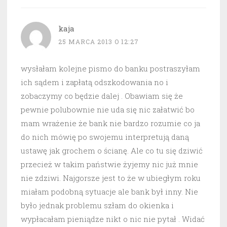
kaja
25 MARCA 2013 O 12:27
wysłałam kolejne pismo do banku postraszyłam
ich sądem i zapłatą odszkodowania no i
zobaczymy co będzie dalej . Obawiam się że
pewnie polubownie nie uda się nic załatwić bo
mam wrażenie że bank nie bardzo rozumie co ja
do nich mówię po swojemu interpretują daną
ustawę jak grochem o ścianę. Ale co tu się dziwić
przecież w takim państwie żyjemy nic już mnie
nie zdziwi. Najgorsze jest to że w ubiegłym roku
miałam podobną sytuacje ale bank był inny. Nie
było jednak problemu szłam do okienka i
wypłacałam pieniądze nikt o nic nie pytał . Widać