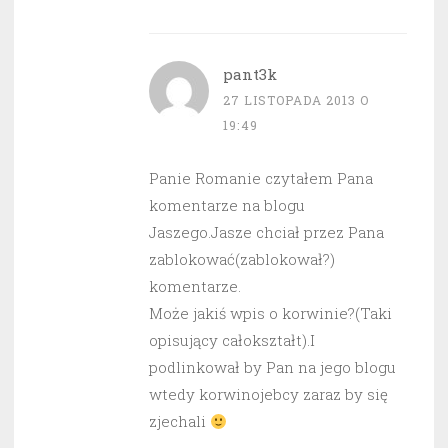
pant3k
27 LISTOPADA 2013 O
19:49
Panie Romanie czytałem Pana
komentarze na blogu
Jaszego.Jasze chciał przez Pana
zablokować(zablokował?)
komentarze.
Może jakiś wpis o korwinie?(Taki
opisujący całokształt).I
podlinkował by Pan na jego blogu
wtedy korwinojebcy zaraz by się
zjechali