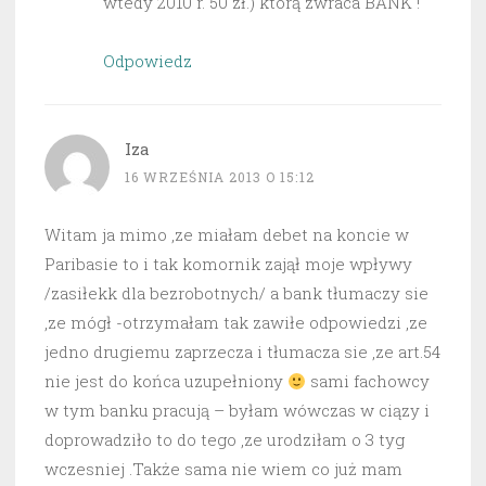
wtedy 2010 r. 50 zł.) którą zwraca BANK !
Odpowiedz
Iza
16 WRZEŚNIA 2013 O 15:12
Witam ja mimo ,ze miałam debet na koncie w
Paribasie to i tak komornik zajął moje wpływy
/zasiłekk dla bezrobotnych/ a bank tłumaczy sie
,ze mógł -otrzymałam tak zawiłe odpowiedzi ,ze
jedno drugiemu zaprzecza i tłumacza sie ,ze art.54
nie jest do końca uzupełniony
sami fachowcy
w tym banku pracują – byłam wówczas w ciązy i
doprowadziło to do tego ,ze urodziłam o 3 tyg
wczesniej .Także sama nie wiem co już mam