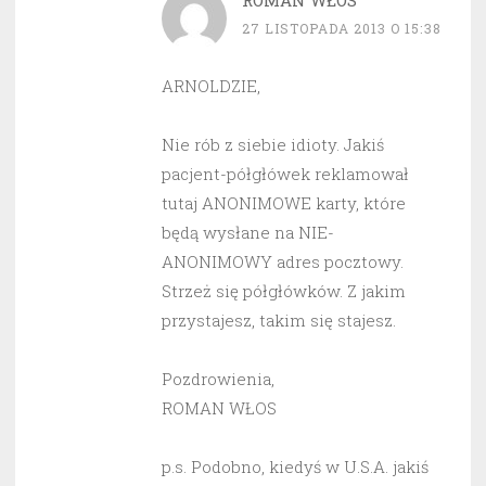
ROMAN WŁOS
27 LISTOPADA 2013 O 15:38
ARNOLDZIE,
Nie rób z siebie idioty. Jakiś
pacjent-półgłówek reklamował
tutaj ANONIMOWE karty, które
będą wysłane na NIE-
ANONIMOWY adres pocztowy.
Strzeż się półgłówków. Z jakim
przystajesz, takim się stajesz.
Pozdrowienia,
ROMAN WŁOS
p.s. Podobno, kiedyś w U.S.A. jakiś