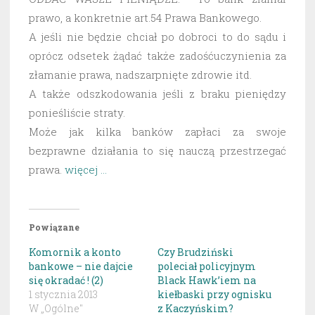
prawo, a konkretnie art.54 Prawa Bankowego.
A jeśli nie będzie chciał po dobroci to do sądu i
oprócz odsetek żądać także zadośćuczynienia za
złamanie prawa, nadszarpnięte zdrowie itd.
A także odszkodowania jeśli z braku pieniędzy
ponieśliście straty.
Może jak kilka banków zapłaci za swoje
bezprawne działania to się nauczą przestrzegać
prawa.
więcej …
Powiązane
Komornik a konto
Czy Brudziński
bankowe – nie dajcie
poleciał policyjnym
się okradać ! (2)
Black Hawk’iem na
1 stycznia 2013
kiełbaski przy ognisku
W „Ogólne"
z Kaczyńskim?