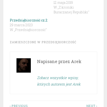
12 maja 2019
W „Z kroniki
Buraczanej Republiki"
Przedsiębiorczość cz.2.
29 marca 2023
W „Przedsiębiorczość"
ZAMIESZCZONE W
PRZEDSIĘBIORCZOŚĆ
Napisane przez
Arek
Zobacz wszystkie wpisy,
których autorem jest Arek
‹ PREVIOUS
NEXT ›