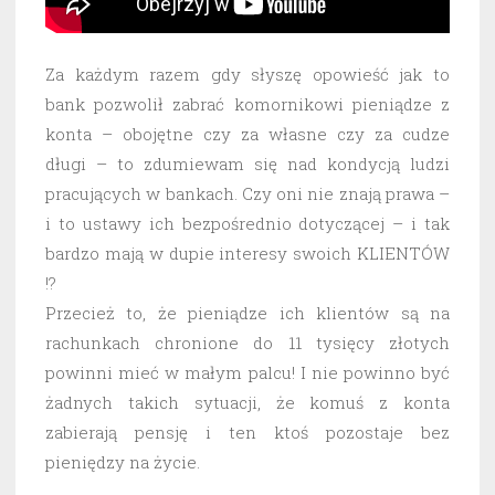
Za każdym razem gdy słyszę opowieść jak to
bank pozwolił zabrać komornikowi pieniądze z
konta – obojętne czy za własne czy za cudze
długi – to zdumiewam się nad kondycją ludzi
pracujących w bankach. Czy oni nie znają prawa –
i to ustawy ich bezpośrednio dotyczącej – i tak
bardzo mają w dupie interesy swoich KLIENTÓW
!?
Przecież to, że pieniądze ich klientów są na
rachunkach chronione do 11 tysięcy złotych
powinni mieć w małym palcu! I nie powinno być
żadnych takich sytuacji, że komuś z konta
zabierają pensję i ten ktoś pozostaje bez
pieniędzy na życie.