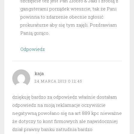
szczęście też jest Pan Ziobro & Jaki i zrobią z
gangsterami porządek wreszcie, tak że Pani
powinna to zdarzenie obecnie zgłosić
prokuraturze aby się tym zajęli. Pozdrawiam
Panią gorąco.
Odpowiedz
kaja
24 MARCA 2013 O 12:45
dziękuję bardzo za odpowiedz właśnie dostałam
odpowiedz na moją reklamacje oczywiście
negatywną powołano się na art 889 kpc nieważne
że dotyczy to kont firmowych ale najwidoczniej
dział prawny banku zatrudnia bardzo