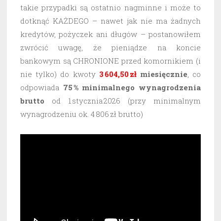
takie przypadki są ostatnio nagminne i może to
dotknąć KAŻDEGO – nawet jak nie ma żadnych
kredytów, pożyczek ani długów – postanowiłem
zwrócić uwagę, że pieniądze na koncie
bankowym są CHRONIONE przed komornikiem (i
nie tylko) do kwoty
3 604,50 zł
miesięcznie
, co
odpowiada
75 % minimalnego wynagrodzenia
brutto
od 1 stycznia 2026 (przy minimalnym
wynagrodzeniu ok. 4 806 zł brutto)