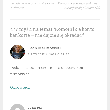
Nawigacja
Żenada w wykonaniu Tuska na
Komornik a konto bankowe –
wpisu
Twitterze
nie dajcie się okradać ! (2)
477 myśli na temat “
Komornik a konto
bankowe – nie dajcie się okradać!
”
Lech Malinowski
1 STYCZNIA 2013 O 23:26
Dodam, że ograniczenie nie dotyczy kont
firmowych.
Odpowiedz
maniek