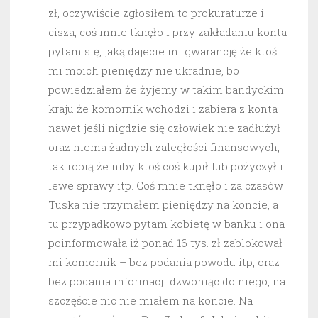
zł, oczywiście zgłosiłem to prokuraturze i
cisza, coś mnie tknęło i przy zakładaniu konta
pytam się, jaką dajecie mi gwarancję że ktoś
mi moich pieniędzy nie ukradnie, bo
powiedziałem że żyjemy w takim bandyckim
kraju że komornik wchodzi i zabiera z konta
nawet jeśli nigdzie się człowiek nie zadłużył
oraz niema żadnych zaległości finansowych,
tak robią że niby ktoś coś kupił lub pożyczył i
lewe sprawy itp. Coś mnie tknęło i za czasów
Tuska nie trzymałem pieniędzy na koncie, a
tu przypadkowo pytam kobietę w banku i ona
poinformowała iż ponad 16 tys. zł zablokował
mi komornik – bez podania powodu itp, oraz
bez podania informacji dzwoniąc do niego, na
szczęście nic nie miałem na koncie. Na