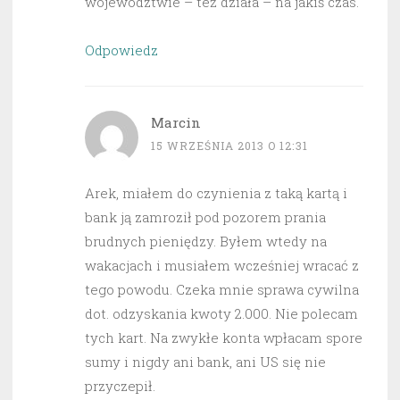
województwie – też działa – na jakiś czas.
Odpowiedz
Marcin
15 WRZEŚNIA 2013 O 12:31
Arek, miałem do czynienia z taką kartą i
bank ją zamroził pod pozorem prania
brudnych pieniędzy. Byłem wtedy na
wakacjach i musiałem wcześniej wracać z
tego powodu. Czeka mnie sprawa cywilna
dot. odzyskania kwoty 2.000. Nie polecam
tych kart. Na zwykłe konta wpłacam spore
sumy i nigdy ani bank, ani US się nie
przyczepił.