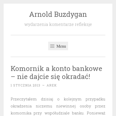
Arnold Buzdygan
Przeskocz
do
wydarzenia komentarze refleksje
treści
Menu
Komornik a konto bankowe
– nie dajcie się okradać!
1 STYCZNIA 2013
~
AREK
Przeczytałem dzisiaj o kolejnym przypadku
okradzenia niczemu niewinnej osoby przez
komornika przy współudziale banku. Ponieważ