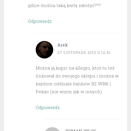
gdzie można taką kartę założyć???
Odpowiedz
Arek
27 LISTOPADA 2013 O 12:41
Można ją kupić na allegro, ktoś tu też
linkował do swojego sklepu i można w
każdym oddziale banków BZ WBK i
Pekao (nie wiem jak w innych).
Odpowiedz