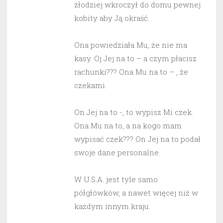
złodziej wkroczył do domu pewnej
kobity aby Ją okraść.
Ona powiedziała Mu, że nie ma
kasy. Oj Jej na to – a czym płacisz
rachunki??? Ona Mu na to – , że
czekami.
On Jej na to -, to wypisz Mi czek.
Ona Mu na to, a na kogo mam
wypisać czek??? On Jej na to podał
swoje dane personalne.
W U.S.A. jest tyle samo
półgłówków, a nawet więcej niż w
każdym innym kraju.