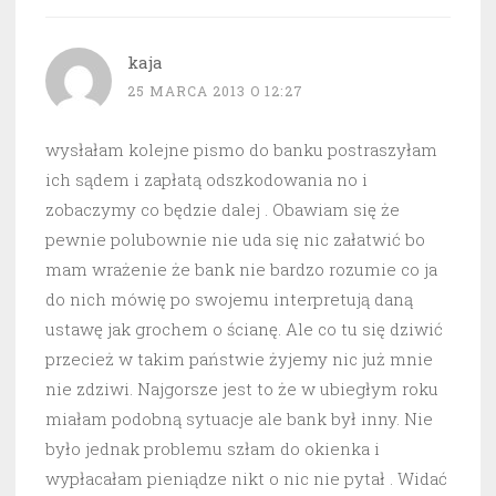
kaja
25 MARCA 2013 O 12:27
wysłałam kolejne pismo do banku postraszyłam
ich sądem i zapłatą odszkodowania no i
zobaczymy co będzie dalej . Obawiam się że
pewnie polubownie nie uda się nic załatwić bo
mam wrażenie że bank nie bardzo rozumie co ja
do nich mówię po swojemu interpretują daną
ustawę jak grochem o ścianę. Ale co tu się dziwić
przecież w takim państwie żyjemy nic już mnie
nie zdziwi. Najgorsze jest to że w ubiegłym roku
miałam podobną sytuacje ale bank był inny. Nie
było jednak problemu szłam do okienka i
wypłacałam pieniądze nikt o nic nie pytał . Widać