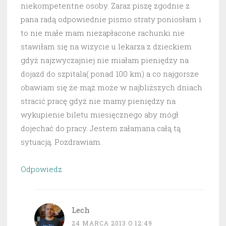
niekompetentne osoby. Zaraz piszę zgodnie z
pana radą odpowiednie pismo straty poniosłam i
to nie małe mam niezapłacone rachunki nie
stawiłam się na wizycie u lekarza z dzieckiem
gdyż najzwyczajniej nie miałam pieniędzy na
dojazd do szpitala( ponad 100 km) a co najgorsze
obawiam się że mąż może w najbliższych dniach
stracić pracę gdyż nie mamy pieniędzy na
wykupienie biletu miesięcznego aby mógł
dojechać do pracy. Jestem załamana całą tą
sytuacją. Pozdrawiam.
Odpowiedz
Lech
24 MARCA 2013 O 12:49