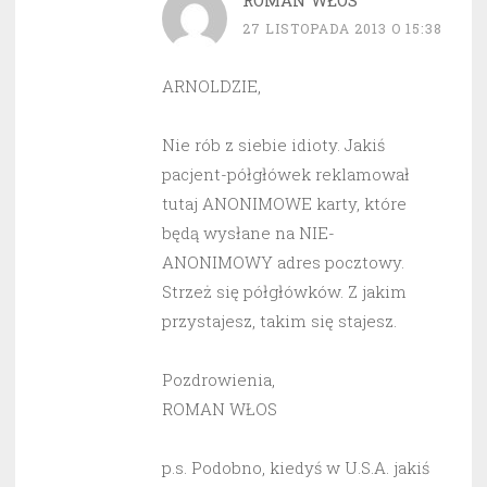
ROMAN WŁOS
27 LISTOPADA 2013 O 15:38
ARNOLDZIE,
Nie rób z siebie idioty. Jakiś
pacjent-półgłówek reklamował
tutaj ANONIMOWE karty, które
będą wysłane na NIE-
ANONIMOWY adres pocztowy.
Strzeż się półgłówków. Z jakim
przystajesz, takim się stajesz.
Pozdrowienia,
ROMAN WŁOS
p.s. Podobno, kiedyś w U.S.A. jakiś