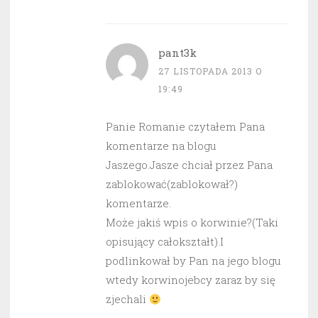
pant3k
27 LISTOPADA 2013 O
19:49
Panie Romanie czytałem Pana
komentarze na blogu
Jaszego.Jasze chciał przez Pana
zablokować(zablokował?)
komentarze.
Może jakiś wpis o korwinie?(Taki
opisujący całokształt).I
podlinkował by Pan na jego blogu
wtedy korwinojebcy zaraz by się
zjechali