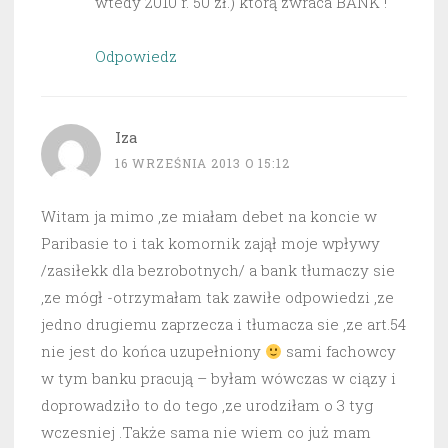
wtedy 2010 r. 50 zł.) którą zwraca BANK !
Odpowiedz
Iza
16 WRZEŚNIA 2013 O 15:12
Witam ja mimo ,ze miałam debet na koncie w
Paribasie to i tak komornik zajął moje wpływy
/zasiłekk dla bezrobotnych/ a bank tłumaczy sie
,ze mógł -otrzymałam tak zawiłe odpowiedzi ,ze
jedno drugiemu zaprzecza i tłumacza sie ,ze art.54
nie jest do końca uzupełniony
sami fachowcy
w tym banku pracują – byłam wówczas w ciązy i
doprowadziło to do tego ,ze urodziłam o 3 tyg
wczesniej .Także sama nie wiem co już mam