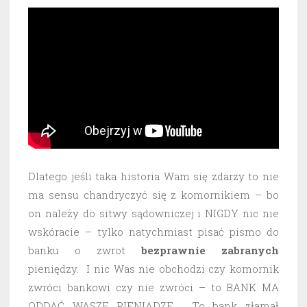
Dlatego jeśli taka historia Wam się zdarzy to nie
ma sensu chandryczyć się z komornikiem – bo
on należy do sitwy sądowniczej i NIGDY nic nie
wskóracie – tylko natychmiast pisać pismo do
banku o zwrot
bezprawnie
zabranych
pieniędzy. I nic Was nie obchodzi czy komornik
zwróci bankowi czy nie zwróci – to BANK MA
ODDAĆ WASZE PIENIĄDZE. To bank złamał