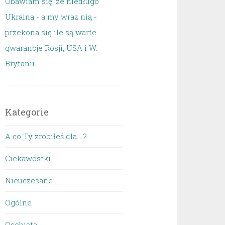
Obawiam się, że niedługo
Ukraina - a my wraz nią -
przekona się ile są warte
gwarancje Rosji, USA i W.
Brytanii.
Kategorie
A co Ty zrobiłeś dla… ?
Ciekawostki
Nieuczesane
Ogólne
Osobista