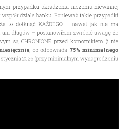
ejnym przypadku okradzenia niczemu niewinnej
 współudziale banku. Ponieważ takie przypadki
oże to dotknąć KAŻDEGO – nawet jak nie ma
 ani długów – postanowiłem zwrócić uwagę, że
owym są CHRONIONE przed komornikiem (i nie
iesięcznie
, co odpowiada
75 % minimalnego
1 stycznia 2026 (przy minimalnym wynagrodzeniu