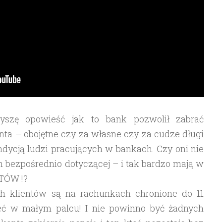
szę opowieść jak to bank pozwolił zabrać
ta – obojętne czy za własne czy za cudze długi
dycją ludzi pracujących w bankach. Czy oni nie
ch bezpośrednio dotyczącej – i tak bardzo mają w
NTÓW !?
ich klientów są na rachunkach chronione do 11
ieć w małym palcu! I nie powinno być żadnych