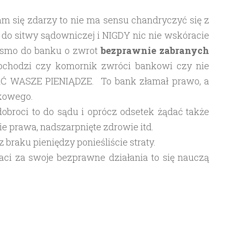
Wam się zdarzy to nie ma sensu chandryczyć się z
do sitwy sądowniczej i NIGDY nic nie wskóracie
pismo do banku o zwrot
bezprawnie
zabranych
obchodzi czy komornik zwróci bankowi czy nie
Ć WASZE PIENIĄDZE. To bank złamał prawo, a
nkowego.
 dobroci to do sądu i oprócz odsetek żądać także
e prawa, nadszarpnięte zdrowie itd.
 braku pieniędzy ponieśliście straty.
aci za swoje bezprawne działania to się nauczą
…