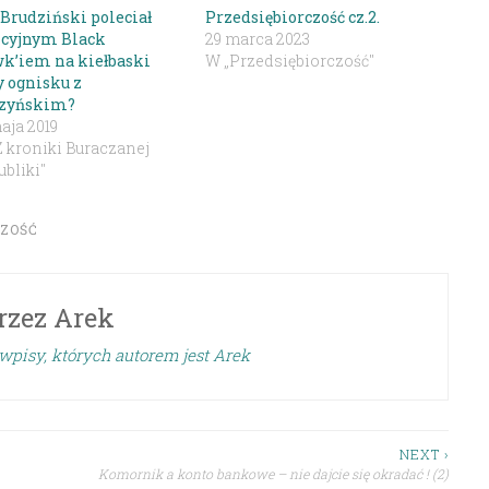
 Brudziński poleciał
Przedsiębiorczość cz.2.
icyjnym Black
29 marca 2023
k’iem na kiełbaski
W „Przedsiębiorczość"
y ognisku z
zyńskim?
aja 2019
Z kroniki Buraczanej
bliki"
CZOŚĆ
rzez
Arek
wpisy, których autorem jest Arek
NEXT ›
Komornik a konto bankowe – nie dajcie się okradać ! (2)