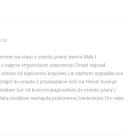
2:53
jestem na stazu z urzedu pracy-kwota 844z ł
 o zajęcie stypendium stazowego.Urzad odpisał
 niższa od najnizszej krajowej i w zadnym wypadku nie
tapił do urzędu o przekazanie info na temat mojego
tałam list od komornika,poszłam do urzedu pracy i
płata srodków nastapiła przelewem bankowym.Oto rada-