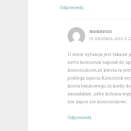
Odpowiedz
mamazuzi
19 GRUDNIA 2013 O 1
U mnie sytuacja jest taka,ze 
netto.komornik napisał do up
komornikowi,że kwota ta jest
podlega zajeciu.Komornik wys
konta bankowego.Ja kiedy dos
zarzadałam ,zeby kolejna wy
nie dajcie sie komornikowi.
Odpowiedz