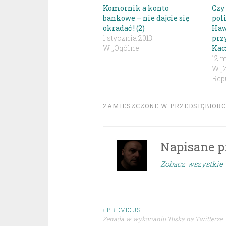
Komornik a konto
Czy
bankowe – nie dajcie się
pol
okradać ! (2)
Haw
1 stycznia 2013
prz
W „Ogólne"
Kac
12 m
W „
Repu
ZAMIESZCZONE W
PRZEDSIĘBIOR
Napisane p
Zobacz wszystkie 
Nawigacja
‹ PREVIOUS
Żenada w wykonaniu Tuska na Twitterze