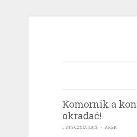
Przeskocz
do
treści
Komornik a kont
okradać!
1 STYCZNIA 2013
~
AREK