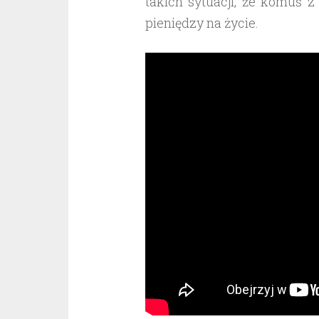
takich sytuacji, że komuś z
pieniędzy na życie.