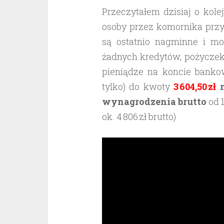
Przeczytałem dzisiaj o kol
osoby przez komornika przy
są ostatnio nagminne i m
żadnych kredytów, pożyczek
pieniądze na koncie bank
tylko) do kwoty
3 604,50 zł
m
wynagrodzenia brutto
od 
ok. 4 806 zł brutto)