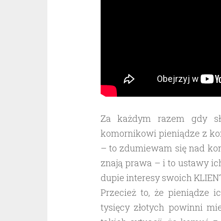
Za każdym razem gdy sły
komornikowi pieniądze z kon
– to zdumiewam się nad kon
znają prawa – i to ustawy i
dupie interesy swoich KLIE
Przecież to, że pieniądze 
tysięcy złotych powinni m