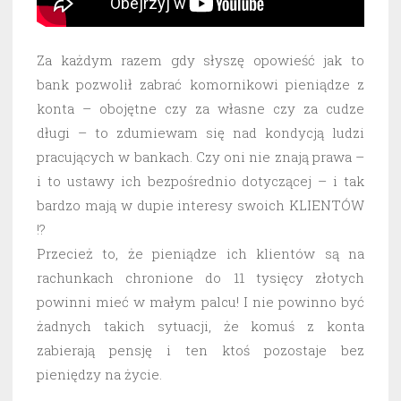
Za każdym razem gdy słyszę opowieść jak to
bank pozwolił zabrać komornikowi pieniądze z
konta – obojętne czy za własne czy za cudze
długi – to zdumiewam się nad kondycją ludzi
pracujących w bankach. Czy oni nie znają prawa –
i to ustawy ich bezpośrednio dotyczącej – i tak
bardzo mają w dupie interesy swoich KLIENTÓW
!?
Przecież to, że pieniądze ich klientów są na
rachunkach chronione do 11 tysięcy złotych
powinni mieć w małym palcu! I nie powinno być
żadnych takich sytuacji, że komuś z konta
zabierają pensję i ten ktoś pozostaje bez
pieniędzy na życie.