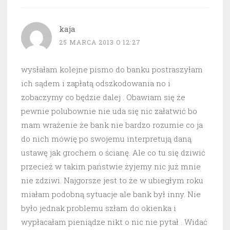
kaja
25 MARCA 2013 O 12:27
wysłałam kolejne pismo do banku postraszyłam
ich sądem i zapłatą odszkodowania no i
zobaczymy co będzie dalej . Obawiam się że
pewnie polubownie nie uda się nic załatwić bo
mam wrażenie że bank nie bardzo rozumie co ja
do nich mówię po swojemu interpretują daną
ustawę jak grochem o ścianę. Ale co tu się dziwić
przecież w takim państwie żyjemy nic już mnie
nie zdziwi. Najgorsze jest to że w ubiegłym roku
miałam podobną sytuacje ale bank był inny. Nie
było jednak problemu szłam do okienka i
wypłacałam pieniądze nikt o nic nie pytał . Widać