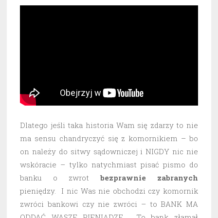
Dlatego jeśli taka historia Wam się zdarzy to nie
ma sensu chandryczyć się z komornikiem – bo
on należy do sitwy sądowniczej i NIGDY nic nie
wskóracie – tylko natychmiast pisać pismo do
banku o zwrot
bezprawnie
zabranych
pieniędzy. I nic Was nie obchodzi czy komornik
zwróci bankowi czy nie zwróci – to BANK MA
ODDAĆ WASZE PIENIĄDZE. To bank złamał