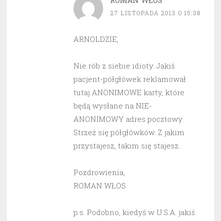
ROMAN WŁOS
27 LISTOPADA 2013 O 15:38
ARNOLDZIE,
Nie rób z siebie idioty. Jakiś
pacjent-półgłówek reklamował
tutaj ANONIMOWE karty, które
będą wysłane na NIE-
ANONIMOWY adres pocztowy.
Strzeż się półgłówków. Z jakim
przystajesz, takim się stajesz.
Pozdrowienia,
ROMAN WŁOS
p.s. Podobno, kiedyś w U.S.A. jakiś