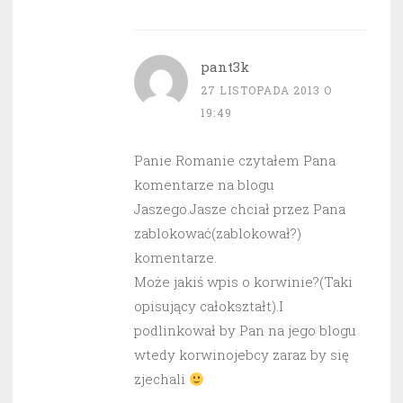
pant3k
27 LISTOPADA 2013 O
19:49
Panie Romanie czytałem Pana
komentarze na blogu
Jaszego.Jasze chciał przez Pana
zablokować(zablokował?)
komentarze.
Może jakiś wpis o korwinie?(Taki
opisujący całokształt).I
podlinkował by Pan na jego blogu
wtedy korwinojebcy zaraz by się
zjechali