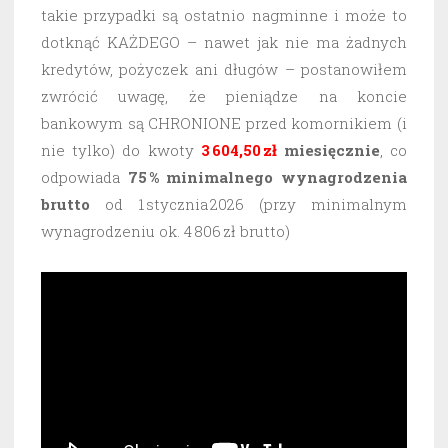
takie przypadki są ostatnio nagminne i może to
dotknąć KAŻDEGO – nawet jak nie ma żadnych
kredytów, pożyczek ani długów – postanowiłem
zwrócić uwagę, że pieniądze na koncie
bankowym są CHRONIONE przed komornikiem (i
nie tylko) do kwoty
3 604,50 zł
miesięcznie
, co
odpowiada
75 % minimalnego wynagrodzenia
brutto
od 1 stycznia 2026 (przy minimalnym
wynagrodzeniu ok. 4 806 zł brutto)