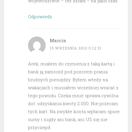
województwie – też działa – na jakiś czas.
Odpowiedz
Marcin
15 WRZEŚNIA 2013 O 12:31
Arek, miałem do czynienia z taką kartą i
bank ją zamroził pod pozorem prania
brudnych pieniędzy. Byłem wtedy na
wakacjach i musiałem wcześniej wracać z
tego powodu. Czeka mnie sprawa cywilna
dot. odzyskania kwoty 2.000. Nie polecam
tych kart. Na zwykłe konta wpłacam spore
sumy i nigdy ani bank, ani US się nie
przyczepił.