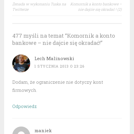
Nawigacja
Żenada w wykonaniu Tuska na
Komornik a konto bankowe –
wpisu
Twitterze
nie dajcie się okradać ! (2)
477 myśli na temat “
Komornik a konto
bankowe – nie dajcie się okradać!
”
Lech Malinowski
1 STYCZNIA 2013 O 23:26
Dodam, że ograniczenie nie dotyczy kont
firmowych.
Odpowiedz
maniek