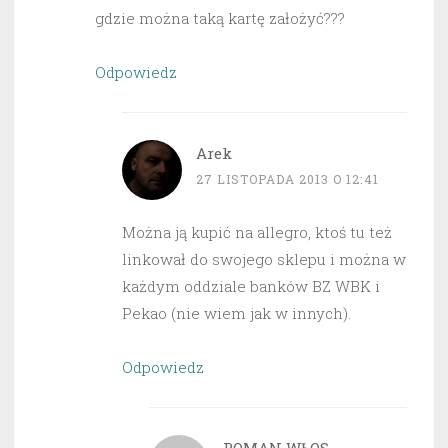
gdzie można taką kartę założyć???
Odpowiedz
Arek
27 LISTOPADA 2013 O 12:41
Można ją kupić na allegro, ktoś tu też
linkował do swojego sklepu i można w
każdym oddziale banków BZ WBK i
Pekao (nie wiem jak w innych).
Odpowiedz