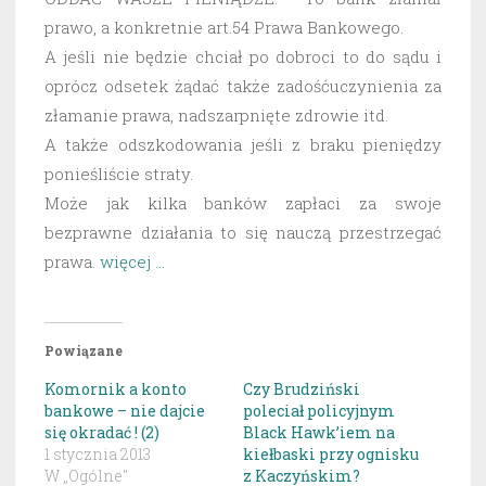
prawo, a konkretnie art.54 Prawa Bankowego.
A jeśli nie będzie chciał po dobroci to do sądu i
oprócz odsetek żądać także zadośćuczynienia za
złamanie prawa, nadszarpnięte zdrowie itd.
A także odszkodowania jeśli z braku pieniędzy
ponieśliście straty.
Może jak kilka banków zapłaci za swoje
bezprawne działania to się nauczą przestrzegać
prawa.
więcej …
Powiązane
Komornik a konto
Czy Brudziński
bankowe – nie dajcie
poleciał policyjnym
się okradać ! (2)
Black Hawk’iem na
1 stycznia 2013
kiełbaski przy ognisku
W „Ogólne"
z Kaczyńskim?