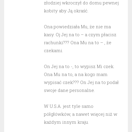
złodziej wkroczył do domu pewnej
kobity aby Ją okraść.
Ona powiedziała Mu, że nie ma
kasy. Oj Jej na to – a czym płacisz
rachunki??? Ona Mu na to – , że
czekami.
On Jej na to -, to wypisz Mi czek.
Ona Mu na to, a na kogo mam
wypisać czek??? On Jej na to podał
swoje dane personalne.
W U.S.A. jest tyle samo
półgłówków, a nawet więcej niż w
każdym innym kraju.