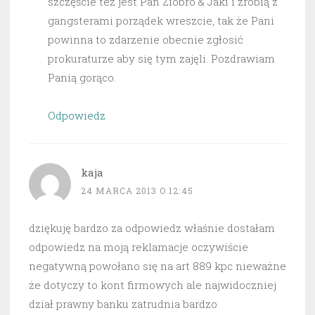
szczęście też jest Pan Ziobro & Jaki i zrobią z
gangsterami porządek wreszcie, tak że Pani
powinna to zdarzenie obecnie zgłosić
prokuraturze aby się tym zajęli. Pozdrawiam
Panią gorąco.
Odpowiedz
kaja
24 MARCA 2013 O 12:45
dziękuję bardzo za odpowiedz właśnie dostałam
odpowiedz na moją reklamacje oczywiście
negatywną powołano się na art 889 kpc nieważne
że dotyczy to kont firmowych ale najwidoczniej
dział prawny banku zatrudnia bardzo