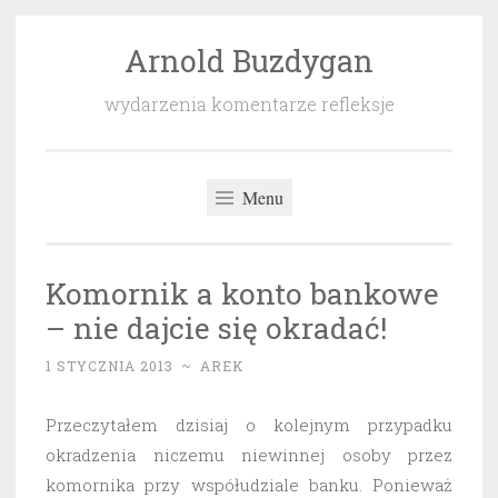
Arnold Buzdygan
Przeskocz
do
wydarzenia komentarze refleksje
treści
Menu
Komornik a konto bankowe
– nie dajcie się okradać!
1 STYCZNIA 2013
~
AREK
Przeczytałem dzisiaj o kolejnym przypadku
okradzenia niczemu niewinnej osoby przez
komornika przy współudziale banku. Ponieważ