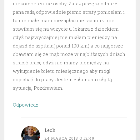
niekompetentne osoby. Zaraz piszę zgodnie z
pana radą odpowiednie pismo straty poniosłam i
to nie małe mam niezapłacone rachunki nie
stawiłam się na wizycie u lekarza z dzieckiem
gdyż najzwyczajniej nie miałam pieniędzy na
dojazd do szpitala( ponad 100 km) a co najgorsze
obawiam się że mąż może w najbliższych dniach
stracić pracę gdyż nie mamy pieniędzy na
wykupienie biletu miesięcznego aby mógł
dojechać do pracy. Jestem załamana całą tą
sytuacją. Pozdrawiam.
Odpowiedz
Lech
24 MARCA 2013 O 12:49