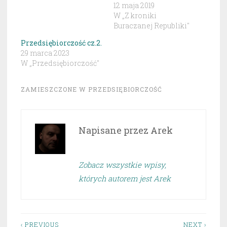
12 maja 2019
W „Z kroniki
Buraczanej Republiki"
Przedsiębiorczość cz.2.
29 marca 2023
W „Przedsiębiorczość"
ZAMIESZCZONE W
PRZEDSIĘBIORCZOŚĆ
Napisane przez
Arek
Zobacz wszystkie wpisy,
których autorem jest Arek
‹ PREVIOUS
NEXT ›