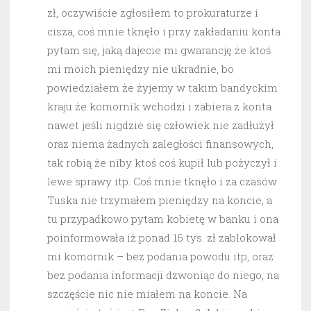
zł, oczywiście zgłosiłem to prokuraturze i
cisza, coś mnie tknęło i przy zakładaniu konta
pytam się, jaką dajecie mi gwarancję że ktoś
mi moich pieniędzy nie ukradnie, bo
powiedziałem że żyjemy w takim bandyckim
kraju że komornik wchodzi i zabiera z konta
nawet jeśli nigdzie się człowiek nie zadłużył
oraz niema żadnych zaległości finansowych,
tak robią że niby ktoś coś kupił lub pożyczył i
lewe sprawy itp. Coś mnie tknęło i za czasów
Tuska nie trzymałem pieniędzy na koncie, a
tu przypadkowo pytam kobietę w banku i ona
poinformowała iż ponad 16 tys. zł zablokował
mi komornik – bez podania powodu itp, oraz
bez podania informacji dzwoniąc do niego, na
szczęście nic nie miałem na koncie. Na