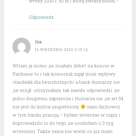
wtedy 2010 r. 50 zł.) którą zwraca BANK !
Odpowiedz
Iza
16 WRZEŚNIA 2013 O 15:12
Witam ja mimo ,ze miałam debet na koncie w
Paribasie to i tak komornik zajął moje wpływy
/zasiłekk dla bezrobotnych/ a bank tłumaczy sie
,ze mógł -otrzymałam tak zawiłe odpowiedzi ,ze
jedno drugiemu zaprzecza i tłumacza sie ,ze art.54
nie jest do końca uzupełniony
sami fachowcy
w tym banku pracują – byłam wówczas w ciązy i
doprowadziło to do tego ,ze urodziłam o 3 tyg
wczesniej .Także sama nie wiem co już mam