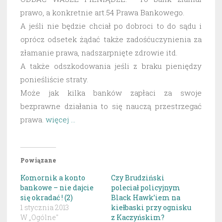
prawo, a konkretnie art.54 Prawa Bankowego.
A jeśli nie będzie chciał po dobroci to do sądu i
oprócz odsetek żądać także zadośćuczynienia za
złamanie prawa, nadszarpnięte zdrowie itd.
A także odszkodowania jeśli z braku pieniędzy
ponieśliście straty.
Może jak kilka banków zapłaci za swoje
bezprawne działania to się nauczą przestrzegać
prawa.
więcej …
Powiązane
Komornik a konto
Czy Brudziński
bankowe – nie dajcie
poleciał policyjnym
się okradać ! (2)
Black Hawk’iem na
1 stycznia 2013
kiełbaski przy ognisku
W „Ogólne"
z Kaczyńskim?