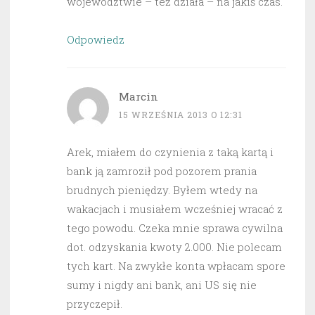
województwie – też działa – na jakiś czas.
Odpowiedz
Marcin
15 WRZEŚNIA 2013 O 12:31
Arek, miałem do czynienia z taką kartą i
bank ją zamroził pod pozorem prania
brudnych pieniędzy. Byłem wtedy na
wakacjach i musiałem wcześniej wracać z
tego powodu. Czeka mnie sprawa cywilna
dot. odzyskania kwoty 2.000. Nie polecam
tych kart. Na zwykłe konta wpłacam spore
sumy i nigdy ani bank, ani US się nie
przyczepił.