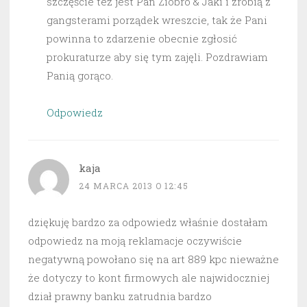
szczęście też jest Pan Ziobro & Jaki i zrobią z
gangsterami porządek wreszcie, tak że Pani
powinna to zdarzenie obecnie zgłosić
prokuraturze aby się tym zajęli. Pozdrawiam
Panią gorąco.
Odpowiedz
kaja
24 MARCA 2013 O 12:45
dziękuję bardzo za odpowiedz właśnie dostałam
odpowiedz na moją reklamacje oczywiście
negatywną powołano się na art 889 kpc nieważne
że dotyczy to kont firmowych ale najwidoczniej
dział prawny banku zatrudnia bardzo