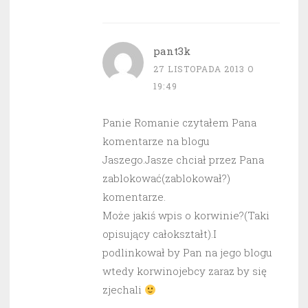
pant3k
27 LISTOPADA 2013 O
19:49
Panie Romanie czytałem Pana
komentarze na blogu
Jaszego.Jasze chciał przez Pana
zablokować(zablokował?)
komentarze.
Może jakiś wpis o korwinie?(Taki
opisujący całokształt).I
podlinkował by Pan na jego blogu
wtedy korwinojebcy zaraz by się
zjechali