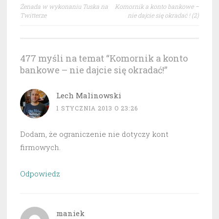
Nawigacja
Żenada w wykonaniu Tuska na
Komornik a konto bankowe –
wpisu
Twitterze
nie dajcie się okradać ! (2)
477 myśli na temat “
Komornik a konto
bankowe – nie dajcie się okradać!
”
Lech Malinowski
1 STYCZNIA 2013 O 23:26
Dodam, że ograniczenie nie dotyczy kont
firmowych.
Odpowiedz
maniek