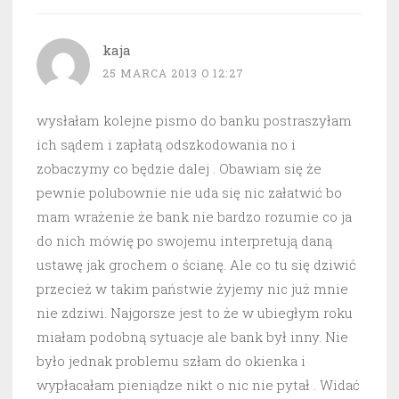
kaja
25 MARCA 2013 O 12:27
wysłałam kolejne pismo do banku postraszyłam
ich sądem i zapłatą odszkodowania no i
zobaczymy co będzie dalej . Obawiam się że
pewnie polubownie nie uda się nic załatwić bo
mam wrażenie że bank nie bardzo rozumie co ja
do nich mówię po swojemu interpretują daną
ustawę jak grochem o ścianę. Ale co tu się dziwić
przecież w takim państwie żyjemy nic już mnie
nie zdziwi. Najgorsze jest to że w ubiegłym roku
miałam podobną sytuacje ale bank był inny. Nie
było jednak problemu szłam do okienka i
wypłacałam pieniądze nikt o nic nie pytał . Widać