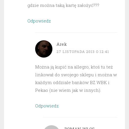
gdzie można taką kartę założyć???
Odpowiedz
Arek
27 LISTOPADA 2013 O 12:41
Można ją kupić na allegro, ktoś tu też
linkował do swojego sklepu i można w
każdym oddziale banków BZ WBK i
Pekao (nie wiem jak w innych).
Odpowiedz