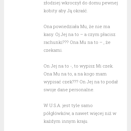
złodziej wkroczył do domu pewnej
kobity aby Ją okraść.
Ona powiedziała Mu, że nie ma
kasy. Oj Jej na to – a czym płacisz
rachunki??? Ona Mu na to – , że
czekami.
On Jej na to -, to wypisz Mi czek.
Ona Mu na to, a na kogo mam
wypisać czek??? On Jej na to podał
swoje dane personalne.
W U.S.A. jest tyle samo
półgłówków, a nawet więcej niż w
każdym innym kraju.