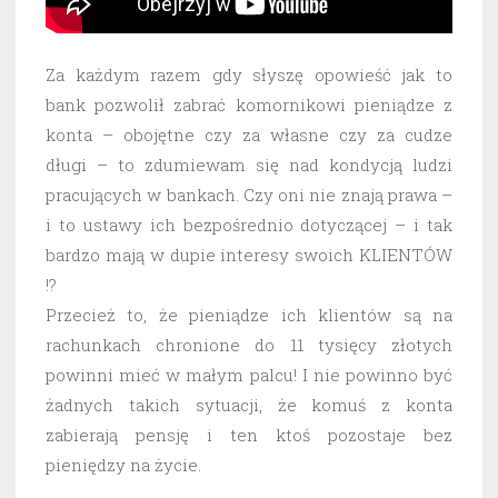
Za każdym razem gdy słyszę opowieść jak to
bank pozwolił zabrać komornikowi pieniądze z
konta – obojętne czy za własne czy za cudze
długi – to zdumiewam się nad kondycją ludzi
pracujących w bankach. Czy oni nie znają prawa –
i to ustawy ich bezpośrednio dotyczącej – i tak
bardzo mają w dupie interesy swoich KLIENTÓW
!?
Przecież to, że pieniądze ich klientów są na
rachunkach chronione do 11 tysięcy złotych
powinni mieć w małym palcu! I nie powinno być
żadnych takich sytuacji, że komuś z konta
zabierają pensję i ten ktoś pozostaje bez
pieniędzy na życie.