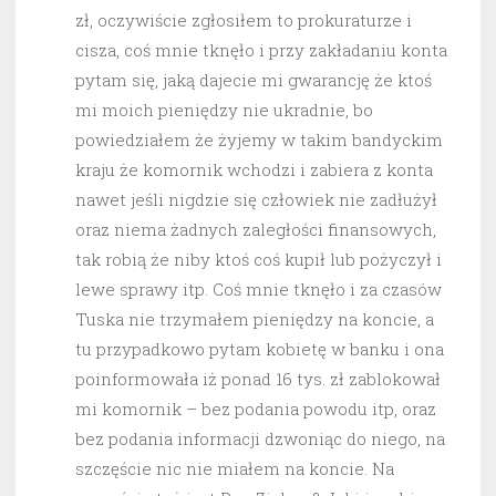
zł, oczywiście zgłosiłem to prokuraturze i
cisza, coś mnie tknęło i przy zakładaniu konta
pytam się, jaką dajecie mi gwarancję że ktoś
mi moich pieniędzy nie ukradnie, bo
powiedziałem że żyjemy w takim bandyckim
kraju że komornik wchodzi i zabiera z konta
nawet jeśli nigdzie się człowiek nie zadłużył
oraz niema żadnych zaległości finansowych,
tak robią że niby ktoś coś kupił lub pożyczył i
lewe sprawy itp. Coś mnie tknęło i za czasów
Tuska nie trzymałem pieniędzy na koncie, a
tu przypadkowo pytam kobietę w banku i ona
poinformowała iż ponad 16 tys. zł zablokował
mi komornik – bez podania powodu itp, oraz
bez podania informacji dzwoniąc do niego, na
szczęście nic nie miałem na koncie. Na