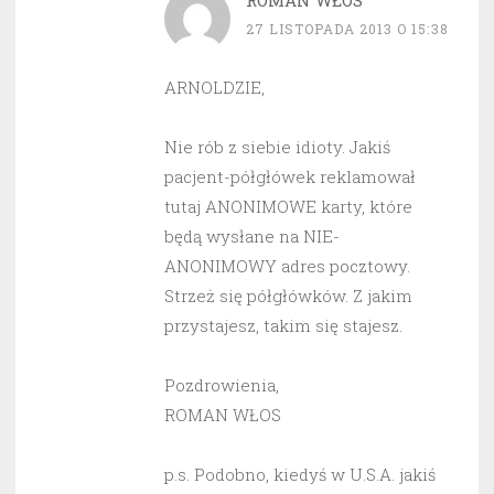
ROMAN WŁOS
27 LISTOPADA 2013 O 15:38
ARNOLDZIE,
Nie rób z siebie idioty. Jakiś
pacjent-półgłówek reklamował
tutaj ANONIMOWE karty, które
będą wysłane na NIE-
ANONIMOWY adres pocztowy.
Strzeż się półgłówków. Z jakim
przystajesz, takim się stajesz.
Pozdrowienia,
ROMAN WŁOS
p.s. Podobno, kiedyś w U.S.A. jakiś