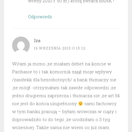
wtedy 2010 r. 50 zł.) którą zwraca BANK !
Odpowiedz
Iza
16 WRZEŚNIA 2013 O 15:12
Witam ja mimo ,ze miałam debet na koncie w
Paribasie to i tak komornik zajął moje wpływy
/zasiłekk dla bezrobotnych/ a bank tłumaczy sie
,ze mógł -otrzymałam tak zawiłe odpowiedzi ,ze
jedno drugiemu zaprzecza i tłumacza sie ,ze art.54
nie jest do końca uzupełniony
sami fachowcy
w tym banku pracują – byłam wówczas w ciązy i
doprowadziło to do tego ,ze urodziłam o 3 tyg
wczesniej .Także sama nie wiem co już mam