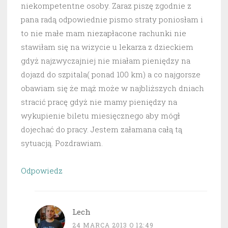
niekompetentne osoby. Zaraz piszę zgodnie z
pana radą odpowiednie pismo straty poniosłam i
to nie małe mam niezapłacone rachunki nie
stawiłam się na wizycie u lekarza z dzieckiem
gdyż najzwyczajniej nie miałam pieniędzy na
dojazd do szpitala( ponad 100 km) a co najgorsze
obawiam się że mąż może w najbliższych dniach
stracić pracę gdyż nie mamy pieniędzy na
wykupienie biletu miesięcznego aby mógł
dojechać do pracy. Jestem załamana całą tą
sytuacją. Pozdrawiam.
Odpowiedz
Lech
24 MARCA 2013 O 12:49