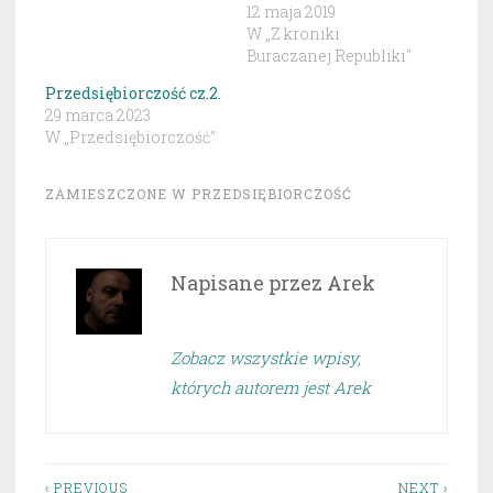
12 maja 2019
W „Z kroniki
Buraczanej Republiki"
Przedsiębiorczość cz.2.
29 marca 2023
W „Przedsiębiorczość"
ZAMIESZCZONE W
PRZEDSIĘBIORCZOŚĆ
Napisane przez
Arek
Zobacz wszystkie wpisy,
których autorem jest Arek
‹ PREVIOUS
NEXT ›