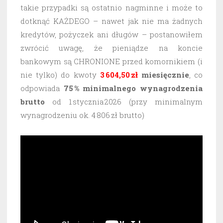
takie przypadki są ostatnio nagminne i może to
dotknąć KAŻDEGO – nawet jak nie ma żadnych
kredytów, pożyczek ani długów – postanowiłem
zwrócić uwagę, że pieniądze na koncie
bankowym są CHRONIONE przed komornikiem (i
nie tylko) do kwoty
3 604,50 zł
miesięcznie
, co
odpowiada
75 % minimalnego wynagrodzenia
brutto
od 1 stycznia 2026 (przy minimalnym
wynagrodzeniu ok. 4 806 zł brutto)