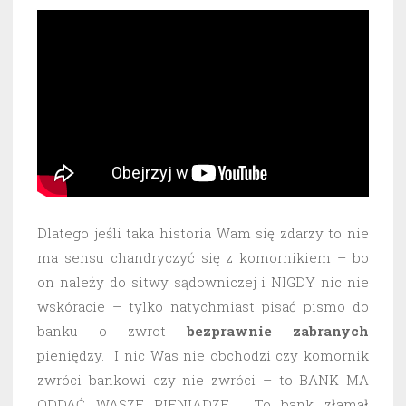
Dlatego jeśli taka historia Wam się zdarzy to nie
ma sensu chandryczyć się z komornikiem – bo
on należy do sitwy sądowniczej i NIGDY nic nie
wskóracie – tylko natychmiast pisać pismo do
banku o zwrot
bezprawnie
zabranych
pieniędzy. I nic Was nie obchodzi czy komornik
zwróci bankowi czy nie zwróci – to BANK MA
ODDAĆ WASZE PIENIĄDZE. To bank złamał