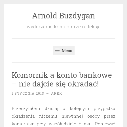
Arnold Buzdygan
Przeskocz
do
wydarzenia komentarze refleksje
treści
Menu
Komornik a konto bankowe
– nie dajcie się okradać!
1 STYCZNIA 2013
~
AREK
Przeczytałem dzisiaj o kolejnym przypadku
okradzenia niczemu niewinnej osoby przez
komornika przy współudziale banku. Ponieważ