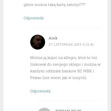
gdzie można taką kartę założyć???
Odpowiedz
Arek
27 LISTOPADA 2013 O 12:41
Można ją kupić na allegro, ktoś tu też
linkował do swojego sklepu i można w
każdym oddziale banków BZ WBK i
Pekao (nie wiem jak w innych).
Odpowiedz