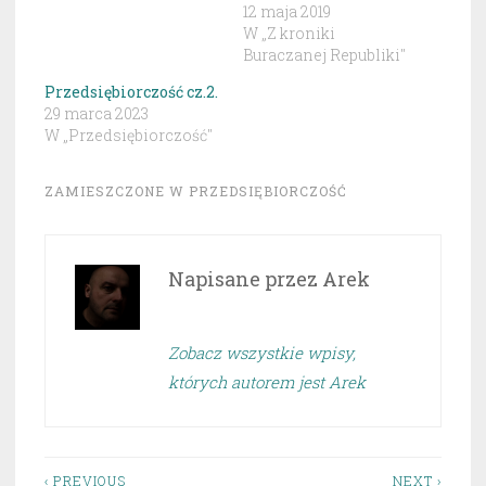
12 maja 2019
W „Z kroniki
Buraczanej Republiki"
Przedsiębiorczość cz.2.
29 marca 2023
W „Przedsiębiorczość"
ZAMIESZCZONE W
PRZEDSIĘBIORCZOŚĆ
Napisane przez
Arek
Zobacz wszystkie wpisy,
których autorem jest Arek
‹ PREVIOUS
NEXT ›