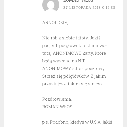
ROMAN WŁOS
27 LISTOPADA 2013 O 15:38
ARNOLDZIE,
Nie rób z siebie idioty. Jakiś
pacjent-półgłówek reklamował
tutaj ANONIMOWE karty, które
będą wysłane na NIE-
ANONIMOWY adres pocztowy.
Strzeż się półgłówków. Z jakim
przystajesz, takim się stajesz.
Pozdrowienia,
ROMAN WŁOS
p.s. Podobno, kiedyś w U.S.A. jakiś