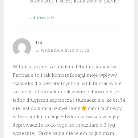
wtedy 2010 r. 50 zł.) którą zwraca BANK !
Odpowiedz
Iza
16 WRZEŚNIA 2013 O 15:12
Witam ja mimo ,ze miałam debet na koncie w
Paribasie to i tak komornik zajął moje wpływy
/zasiłekk dla bezrobotnych/ a bank tłumaczy sie
,ze mógł -otrzymałam tak zawiłe odpowiedzi ,ze
jedno drugiemu zaprzecza i tłumacza sie ,ze art.54
nie jest do końca uzupełniony
sami fachowcy
w tym banku pracują – byłam wówczas w ciązy i
doprowadziło to do tego ,ze urodziłam o 3 tyg
wczesniej .Także sama nie wiem co już mam