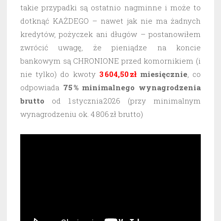
takie przypadki są ostatnio nagminne i może to
dotknąć KAŻDEGO – nawet jak nie ma żadnych
kredytów, pożyczek ani długów – postanowiłem
zwrócić uwagę, że pieniądze na koncie
bankowym są CHRONIONE przed komornikiem (i
nie tylko) do kwoty
3 604,50 zł
miesięcznie
, co
odpowiada
75 % minimalnego wynagrodzenia
brutto
od 1 stycznia 2026 (przy minimalnym
wynagrodzeniu ok. 4 806 zł brutto)