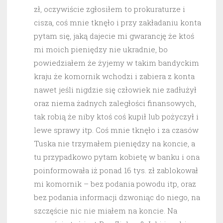
zł, oczywiście zgłosiłem to prokuraturze i
cisza, coś mnie tknęło i przy zakładaniu konta
pytam się, jaką dajecie mi gwarancję że ktoś
mi moich pieniędzy nie ukradnie, bo
powiedziałem że żyjemy w takim bandyckim
kraju że komornik wchodzi i zabiera z konta
nawet jeśli nigdzie się człowiek nie zadłużył
oraz niema żadnych zaległości finansowych,
tak robią że niby ktoś coś kupił lub pożyczył i
lewe sprawy itp. Coś mnie tknęło i za czasów
Tuska nie trzymałem pieniędzy na koncie, a
tu przypadkowo pytam kobietę w banku i ona
poinformowała iż ponad 16 tys. zł zablokował
mi komornik – bez podania powodu itp, oraz
bez podania informacji dzwoniąc do niego, na
szczęście nic nie miałem na koncie. Na