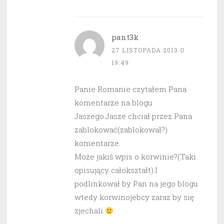
pant3k
27 LISTOPADA 2013 O
19:49
Panie Romanie czytałem Pana
komentarze na blogu
Jaszego.Jasze chciał przez Pana
zablokować(zablokował?)
komentarze.
Może jakiś wpis o korwinie?(Taki
opisujący całokształt).I
podlinkował by Pan na jego blogu
wtedy korwinojebcy zaraz by się
zjechali