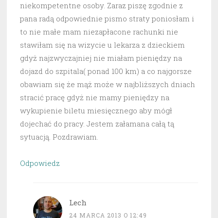
niekompetentne osoby. Zaraz piszę zgodnie z
pana radą odpowiednie pismo straty poniosłam i
to nie małe mam niezapłacone rachunki nie
stawiłam się na wizycie u lekarza z dzieckiem
gdyż najzwyczajniej nie miałam pieniędzy na
dojazd do szpitala( ponad 100 km) a co najgorsze
obawiam się że mąż może w najbliższych dniach
stracić pracę gdyż nie mamy pieniędzy na
wykupienie biletu miesięcznego aby mógł
dojechać do pracy. Jestem załamana całą tą
sytuacją. Pozdrawiam.
Odpowiedz
Lech
24 MARCA 2013 O 12:49