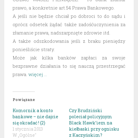
prawo, a konkretnie art.54 Prawa Bankowego.
A jeśli nie będzie chciał po dobroci to do sądu i
oprócz odsetek żądać także zadośćuczynienia za
złamanie prawa, nadszarpnięte zdrowie itd.
A także odszkodowania jeśli z braku pieniędzy
ponieśliście straty.
Może jak kilka banków zapłaci za swoje
bezprawne działania to się nauczą przestrzegać
prawa.
więcej …
Powiązane
Komornik a konto
Czy Brudziński
bankowe – nie dajcie
poleciał policyjnym
się okradać ! (2)
Black Hawk’iem na
1 stycznia 2013
kiełbaski przy ognisku
W „Ogólne"
z Kaczyńskim?