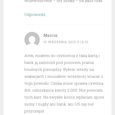
województwie – też działa – na jakiś czas.
Odpowiedz
Marcin
15 WRZEŚNIA 2013 O 12:31
Arek, miałem do czynienia z taką kartą i
bank ją zamroził pod pozorem prania
brudnych pieniędzy. Byłem wtedy na
wakacjach i musiałem wcześniej wracać z
tego powodu. Czeka mnie sprawa cywilna
dot. odzyskania kwoty 2.000. Nie polecam
tych kart. Na zwykłe konta wpłacam spore
sumy i nigdy ani bank, ani US się nie
przyczepił.