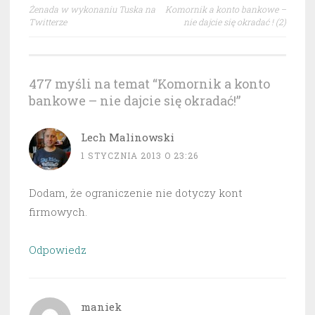
Nawigacja
Żenada w wykonaniu Tuska na
Komornik a konto bankowe –
wpisu
Twitterze
nie dajcie się okradać ! (2)
477 myśli na temat “
Komornik a konto
bankowe – nie dajcie się okradać!
”
Lech Malinowski
1 STYCZNIA 2013 O 23:26
Dodam, że ograniczenie nie dotyczy kont
firmowych.
Odpowiedz
maniek