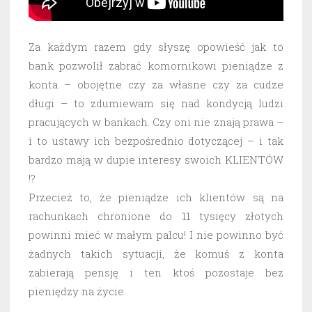
Za każdym razem gdy słyszę opowieść jak to
bank pozwolił zabrać komornikowi pieniądze z
konta – obojętne czy za własne czy za cudze
długi – to zdumiewam się nad kondycją ludzi
pracujących w bankach. Czy oni nie znają prawa –
i to ustawy ich bezpośrednio dotyczącej – i tak
bardzo mają w dupie interesy swoich KLIENTÓW
!?
Przecież to, że pieniądze ich klientów są na
rachunkach chronione do 11 tysięcy złotych
powinni mieć w małym palcu! I nie powinno być
żadnych takich sytuacji, że komuś z konta
zabierają pensję i ten ktoś pozostaje bez
pieniędzy na życie.