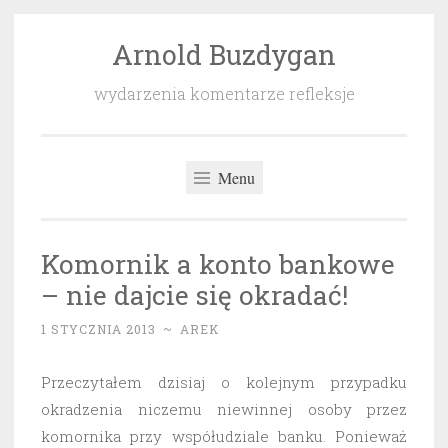
Arnold Buzdygan
Przeskocz
do
wydarzenia komentarze refleksje
treści
Menu
Komornik a konto bankowe
– nie dajcie się okradać!
1 STYCZNIA 2013
~
AREK
Przeczytałem dzisiaj o kolejnym przypadku
okradzenia niczemu niewinnej osoby przez
komornika przy współudziale banku. Ponieważ