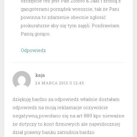
szczęście też jest Pan Ziobro & Jaki i zrobią z
gangsterami porządek wreszcie, tak że Pani
powinna to zdarzenie obecnie zgłosić
prokuraturze aby się tym zajęli. Pozdrawiam
Panią gorąco.
Odpowiedz
kaja
24 MARCA 2013 O 12:45
dziękuję bardzo za odpowiedz właśnie dostałam
odpowiedz na moją reklamacje oczywiście
negatywną powołano się na art 889 kpc nieważne
że dotyczy to kont firmowych ale najwidoczniej
dział prawny banku zatrudnia bardzo