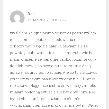
kaja
25 MARCA 2013 O 12:27
wysłałam kolejne pismo do banku postraszyłam
ich sądem i zapłatą odszkodowania no i
zobaczymy co będzie dalej . Obawiam się że
pewnie polubownie nie uda się nic załatwić bo
mam wrażenie że bank nie bardzo rozumie co ja
do nich mówię po swojemu interpretują daną
ustawę jak grochem o ścianę. Ale co tu się dziwić
przecież w takim państwie żyjemy nic już mnie
nie zdziwi. Najgorsze jest to że w ubiegłym roku
miałam podobną sytuacje ale bank był inny. Nie
było jednak problemu szłam do okienka i
wypłacałam pieniądze nikt o nic nie pytał . Widać