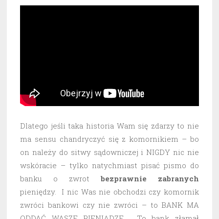
Dlatego jeśli taka historia Wam się zdarzy to nie
ma sensu chandryczyć się z komornikiem – bo
on należy do sitwy sądowniczej i NIGDY nic nie
wskóracie – tylko natychmiast pisać pismo do
banku o zwrot
bezprawnie
zabranych
pieniędzy. I nic Was nie obchodzi czy komornik
zwróci bankowi czy nie zwróci – to BANK MA
ODDAĆ WASZE PIENIĄDZE. To bank złamał