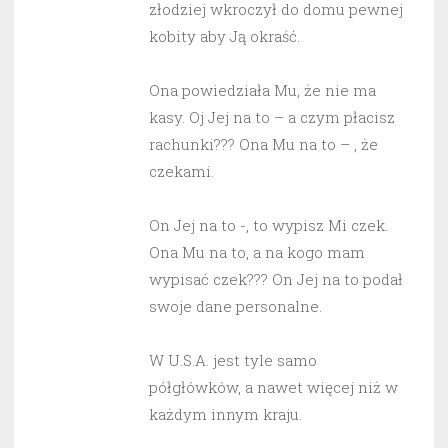
złodziej wkroczył do domu pewnej
kobity aby Ją okraść.
Ona powiedziała Mu, że nie ma
kasy. Oj Jej na to – a czym płacisz
rachunki??? Ona Mu na to – , że
czekami.
On Jej na to -, to wypisz Mi czek.
Ona Mu na to, a na kogo mam
wypisać czek??? On Jej na to podał
swoje dane personalne.
W U.S.A. jest tyle samo
półgłówków, a nawet więcej niż w
każdym innym kraju.