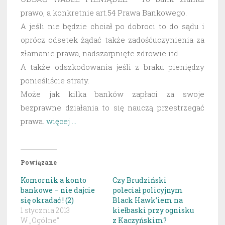
prawo, a konkretnie art.54 Prawa Bankowego.
A jeśli nie będzie chciał po dobroci to do sądu i
oprócz odsetek żądać także zadośćuczynienia za
złamanie prawa, nadszarpnięte zdrowie itd.
A także odszkodowania jeśli z braku pieniędzy
ponieśliście straty.
Może jak kilka banków zapłaci za swoje
bezprawne działania to się nauczą przestrzegać
prawa.
więcej …
Powiązane
Komornik a konto
Czy Brudziński
bankowe – nie dajcie
poleciał policyjnym
się okradać ! (2)
Black Hawk’iem na
1 stycznia 2013
kiełbaski przy ognisku
W „Ogólne"
z Kaczyńskim?