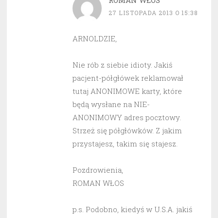
ROMAN WŁOS
27 LISTOPADA 2013 O 15:38
ARNOLDZIE,
Nie rób z siebie idioty. Jakiś
pacjent-półgłówek reklamował
tutaj ANONIMOWE karty, które
będą wysłane na NIE-
ANONIMOWY adres pocztowy.
Strzeż się półgłówków. Z jakim
przystajesz, takim się stajesz.
Pozdrowienia,
ROMAN WŁOS
p.s. Podobno, kiedyś w U.S.A. jakiś