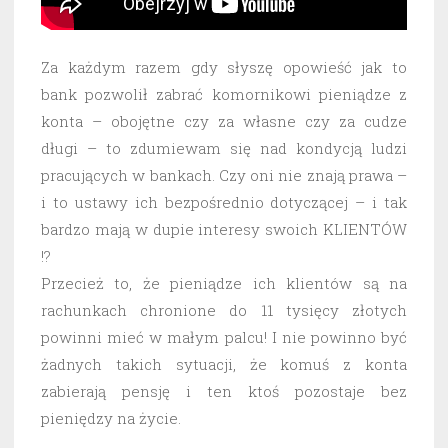
Za każdym razem gdy słyszę opowieść jak to
bank pozwolił zabrać komornikowi pieniądze z
konta – obojętne czy za własne czy za cudze
długi – to zdumiewam się nad kondycją ludzi
pracujących w bankach. Czy oni nie znają prawa –
i to ustawy ich bezpośrednio dotyczącej – i tak
bardzo mają w dupie interesy swoich KLIENTÓW
!?
Przecież to, że pieniądze ich klientów są na
rachunkach chronione do 11 tysięcy złotych
powinni mieć w małym palcu! I nie powinno być
żadnych takich sytuacji, że komuś z konta
zabierają pensję i ten ktoś pozostaje bez
pieniędzy na życie.