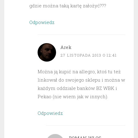
gdzie można taką kartę założyć???
Odpowiedz
Arek
27 LISTOPADA 2013 O 12:41
Można ją kupić na allegro, ktoś tu też
linkował do swojego sklepu i można w
każdym oddziale banków BZ WBK i
Pekao (nie wiem jak w innych).
Odpowiedz