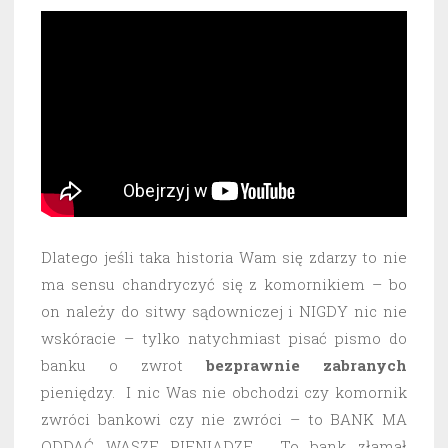
Dlatego jeśli taka historia Wam się zdarzy to nie
ma sensu chandryczyć się z komornikiem – bo
on należy do sitwy sądowniczej i NIGDY nic nie
wskóracie – tylko natychmiast pisać pismo do
banku o zwrot
bezprawnie
zabranych
pieniędzy. I nic Was nie obchodzi czy komornik
zwróci bankowi czy nie zwróci – to BANK MA
ODDAĆ WASZE PIENIĄDZE. To bank złamał