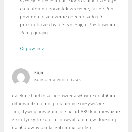
szczęście też jest Pan Ziobro & Jaki i zrobią z
gangsterami porządek wreszcie, tak że Pani
powinna to zdarzenie obecnie zgłosić
prokuraturze aby się tym zajęli. Pozdrawiam
Panią gorąco.
Odpowiedz
kaja
24 MARCA 2013 O 12:45
dziękuję bardzo za odpowiedz właśnie dostałam
odpowiedz na moją reklamacje oczywiście
negatywną powołano się na art 889 kpc nieważne
że dotyczy to kont firmowych ale najwidoczniej
dział prawny banku zatrudnia bardzo