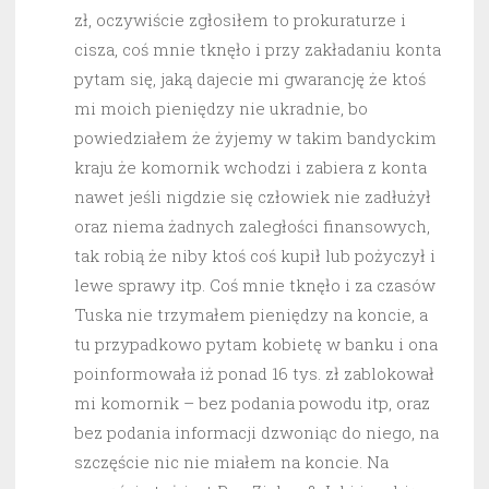
zł, oczywiście zgłosiłem to prokuraturze i
cisza, coś mnie tknęło i przy zakładaniu konta
pytam się, jaką dajecie mi gwarancję że ktoś
mi moich pieniędzy nie ukradnie, bo
powiedziałem że żyjemy w takim bandyckim
kraju że komornik wchodzi i zabiera z konta
nawet jeśli nigdzie się człowiek nie zadłużył
oraz niema żadnych zaległości finansowych,
tak robią że niby ktoś coś kupił lub pożyczył i
lewe sprawy itp. Coś mnie tknęło i za czasów
Tuska nie trzymałem pieniędzy na koncie, a
tu przypadkowo pytam kobietę w banku i ona
poinformowała iż ponad 16 tys. zł zablokował
mi komornik – bez podania powodu itp, oraz
bez podania informacji dzwoniąc do niego, na
szczęście nic nie miałem na koncie. Na