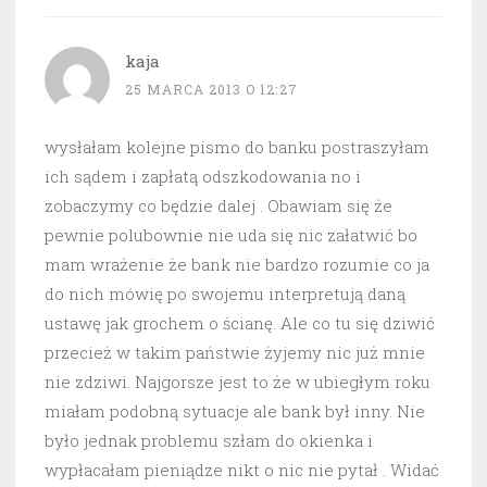
kaja
25 MARCA 2013 O 12:27
wysłałam kolejne pismo do banku postraszyłam
ich sądem i zapłatą odszkodowania no i
zobaczymy co będzie dalej . Obawiam się że
pewnie polubownie nie uda się nic załatwić bo
mam wrażenie że bank nie bardzo rozumie co ja
do nich mówię po swojemu interpretują daną
ustawę jak grochem o ścianę. Ale co tu się dziwić
przecież w takim państwie żyjemy nic już mnie
nie zdziwi. Najgorsze jest to że w ubiegłym roku
miałam podobną sytuacje ale bank był inny. Nie
było jednak problemu szłam do okienka i
wypłacałam pieniądze nikt o nic nie pytał . Widać