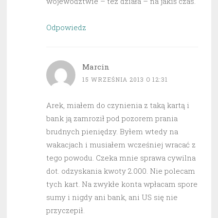
województwie – też działa – na jakiś czas.
Odpowiedz
Marcin
15 WRZEŚNIA 2013 O 12:31
Arek, miałem do czynienia z taką kartą i
bank ją zamroził pod pozorem prania
brudnych pieniędzy. Byłem wtedy na
wakacjach i musiałem wcześniej wracać z
tego powodu. Czeka mnie sprawa cywilna
dot. odzyskania kwoty 2.000. Nie polecam
tych kart. Na zwykłe konta wpłacam spore
sumy i nigdy ani bank, ani US się nie
przyczepił.