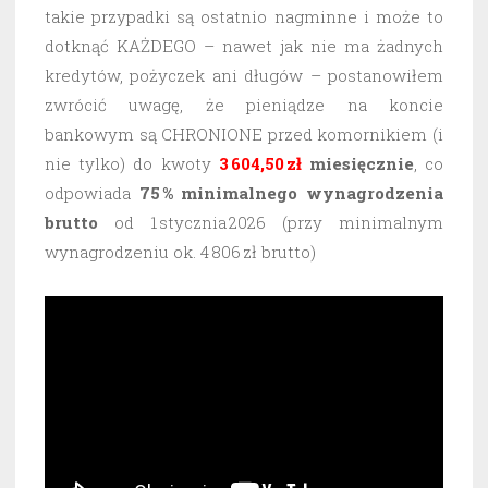
takie przypadki są ostatnio nagminne i może to
dotknąć KAŻDEGO – nawet jak nie ma żadnych
kredytów, pożyczek ani długów – postanowiłem
zwrócić uwagę, że pieniądze na koncie
bankowym są CHRONIONE przed komornikiem (i
nie tylko) do kwoty
3 604,50 zł
miesięcznie
, co
odpowiada
75 % minimalnego wynagrodzenia
brutto
od 1 stycznia 2026 (przy minimalnym
wynagrodzeniu ok. 4 806 zł brutto)