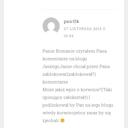
pant3k
27 LISTOPADA 2013 O
19:49
Panie Romanie czytałem Pana
komentarze na blogu
Jaszego.Jasze chciał przez Pana
zablokować(zablokował?)
komentarze.
Może jakiś wpis o korwinie?(Taki
opisujący całokształt).I
podlinkował by Pan na jego blogu
wtedy korwinojebcy zaraz by się
zjechali