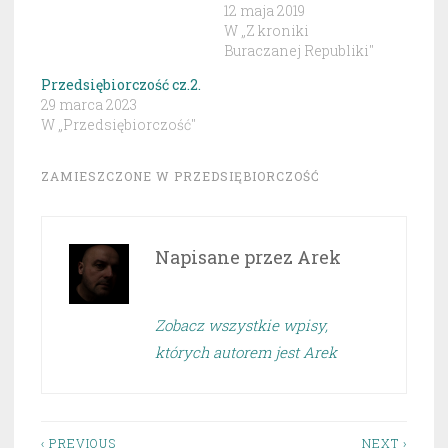
12 maja 2019
W „Z kroniki
Buraczanej Republiki"
Przedsiębiorczość cz.2.
29 marca 2023
W „Przedsiębiorczość"
ZAMIESZCZONE W
PRZEDSIĘBIORCZOŚĆ
Napisane przez
Arek
Zobacz wszystkie wpisy,
których autorem jest Arek
‹ PREVIOUS
NEXT ›