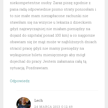
niekompetentne osoby. Zaraz piszę zgodnie z
pana radą odpowiednie pismo straty poniosłam i
to nie małe mam niezapłacone rachunki nie
stawiłam się na wizycie u lekarza z dzieckiem
gdyż najzwyczajniej nie miałam pieniędzy na
dojazd do szpitala( ponad 100 km) a co najgorsze
obawiam się że mąż może w najbliższych dniach
stracić pracę gdyż nie mamy pieniędzy na
wykupienie biletu miesięcznego aby mógł
dojechać do pracy. Jestem załamana całą tą
sytuacją. Pozdrawiam.
Odpowiedz
Lech
24 MARCA 2013 O 12:49