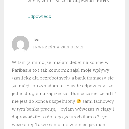
wtedy 2010 r. 50 zł.) którą zwraca BANK !
Odpowiedz
Iza
16 WRZEŚNIA 2013 O 15:12
Witam ja mimo ,ze miałam debet na koncie w
Paribasie to i tak komornik zajął moje wpływy
/zasiłekk dla bezrobotnych/ a bank tłumaczy sie
,ze mógł -otrzymałam tak zawiłe odpowiedzi ,ze
jedno drugiemu zaprzecza i tłumacza sie ,ze art.54
nie jest do końca uzupełniony
sami fachowcy
w tym banku pracują – byłam wówczas w ciązy i
doprowadziło to do tego ,ze urodziłam o 3 tyg
wczesniej .Także sama nie wiem co już mam