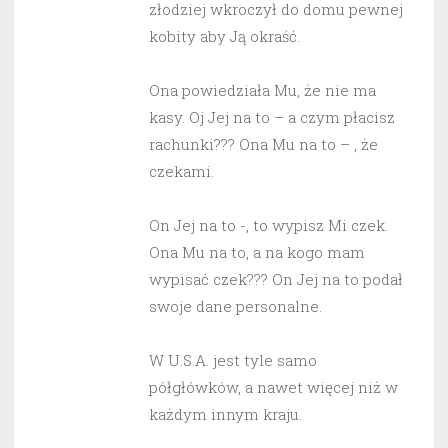
złodziej wkroczył do domu pewnej
kobity aby Ją okraść.
Ona powiedziała Mu, że nie ma
kasy. Oj Jej na to – a czym płacisz
rachunki??? Ona Mu na to – , że
czekami.
On Jej na to -, to wypisz Mi czek.
Ona Mu na to, a na kogo mam
wypisać czek??? On Jej na to podał
swoje dane personalne.
W U.S.A. jest tyle samo
półgłówków, a nawet więcej niż w
każdym innym kraju.