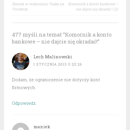
Nawigacja
Żenada w wykonaniu Tuska na
Komornik a konto bankowe –
wpisu
Twitterze
nie dajcie się okradać ! (2)
477 myśli na temat “
Komornik a konto
bankowe – nie dajcie się okradać!
”
Lech Malinowski
1 STYCZNIA 2013 O 23:26
Dodam, że ograniczenie nie dotyczy kont
firmowych.
Odpowiedz
maniek