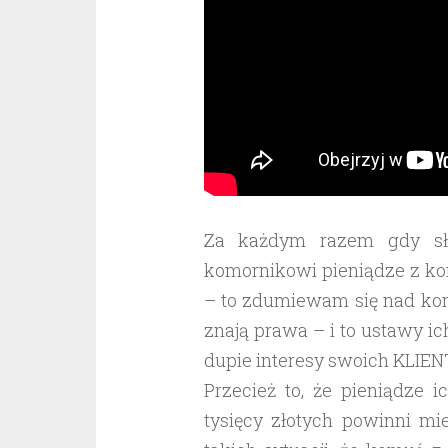
Za każdym razem gdy sły
komornikowi pieniądze z kon
– to zdumiewam się nad kon
znają prawa – i to ustawy i
dupie interesy swoich KLIE
Przecież to, że pieniądze 
tysięcy złotych powinni m