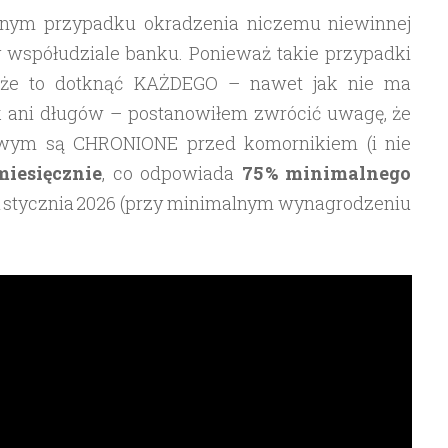
ejnym przypadku okradzenia niczemu niewinnej
 współudziale banku. Ponieważ takie przypadki
oże to dotknąć KAŻDEGO – nawet jak nie ma
 ani długów – postanowiłem zwrócić uwagę, że
owym są CHRONIONE przed komornikiem (i nie
iesięcznie
, co odpowiada
75 % minimalnego
1 stycznia 2026 (przy minimalnym wynagrodzeniu