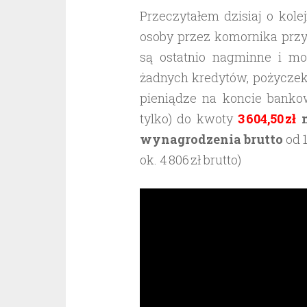
Przeczytałem dzisiaj o kol
osoby przez komornika przy
są ostatnio nagminne i m
żadnych kredytów, pożyczek
pieniądze na koncie bank
tylko) do kwoty
3 604,50 zł
m
wynagrodzenia brutto
od 
ok. 4 806 zł brutto)