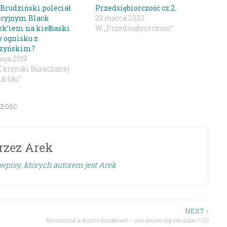
 Brudziński poleciał
Przedsiębiorczość cz.2.
icyjnym Black
29 marca 2023
k’iem na kiełbaski
W „Przedsiębiorczość"
y ognisku z
zyńskim?
aja 2019
Z kroniki Buraczanej
bliki"
CZOŚĆ
rzez
Arek
wpisy, których autorem jest Arek
NEXT ›
Komornik a konto bankowe – nie dajcie się okradać ! (2)