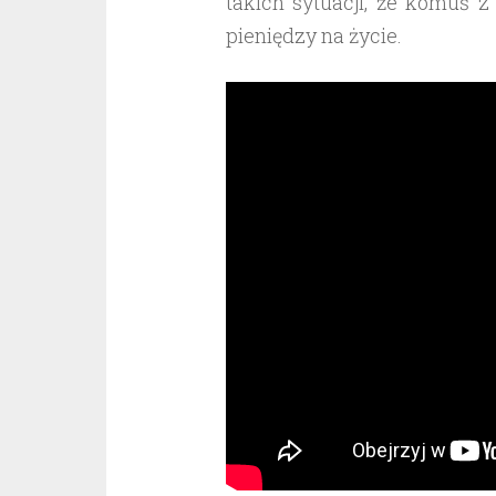
takich sytuacji, że komuś z
pieniędzy na życie.