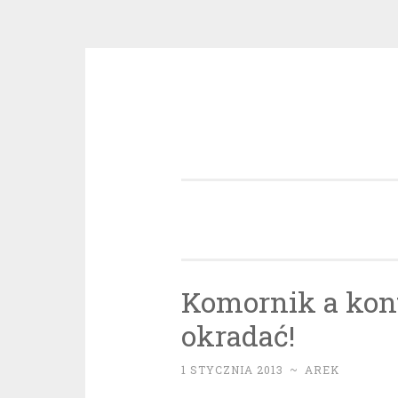
Przeskocz
do
treści
Komornik a kont
okradać!
1 STYCZNIA 2013
~
AREK