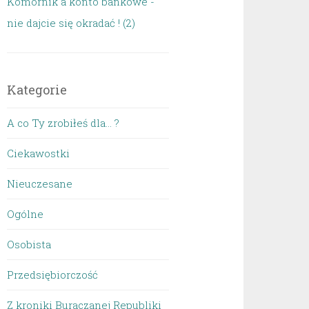
Komornik a konto bankowe -
nie dajcie się okradać ! (2)
Kategorie
A co Ty zrobiłeś dla… ?
Ciekawostki
Nieuczesane
Ogólne
Osobista
Przedsiębiorczość
Z kroniki Buraczanej Republiki