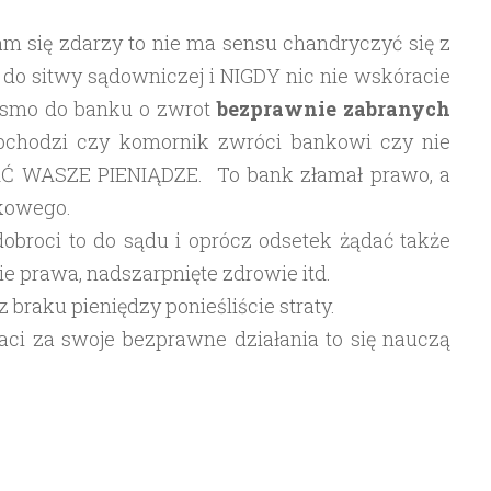
Wam się zdarzy to nie ma sensu chandryczyć się z
do sitwy sądowniczej i NIGDY nic nie wskóracie
pismo do banku o zwrot
bezprawnie
zabranych
obchodzi czy komornik zwróci bankowi czy nie
Ć WASZE PIENIĄDZE. To bank złamał prawo, a
nkowego.
 dobroci to do sądu i oprócz odsetek żądać także
e prawa, nadszarpnięte zdrowie itd.
 braku pieniędzy ponieśliście straty.
aci za swoje bezprawne działania to się nauczą
…