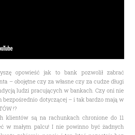
szę opowieść jak to bank pozwolił zabrać
ta – obojętne czy za własne czy za cudze długi
dycją ludzi pracujących w bankach. Czy oni nie
ch bezpośrednio dotyczącej – i tak bardzo mają w
NTÓW !?
ich klientów są na rachunkach chronione do 11
ieć w małym palcu! I nie powinno być żadnych