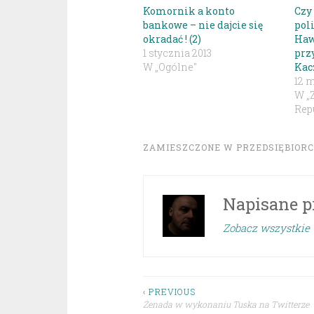
Komornik a konto
Czy
bankowe – nie dajcie się
pol
okradać ! (2)
Haw
1 stycznia 2013
prz
W „Ogólne"
Kac
12 m
W „
Repu
ZAMIESZCZONE W
PRZEDSIĘBIOR
Napisane p
Zobacz wszystkie 
Nawigacja
‹ PREVIOUS
Żenada w wykonaniu Tuska na Twitterze