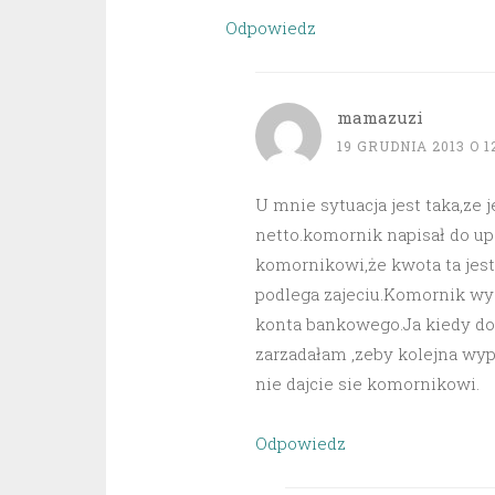
Odpowiedz
mamazuzi
19 GRUDNIA 2013 O 1
U mnie sytuacja jest taka,ze 
netto.komornik napisał do up
komornikowi,że kwota ta jest
podlega zajeciu.Komornik wys
konta bankowego.Ja kiedy dos
zarzadałam ,zeby kolejna wy
nie dajcie sie komornikowi.
Odpowiedz