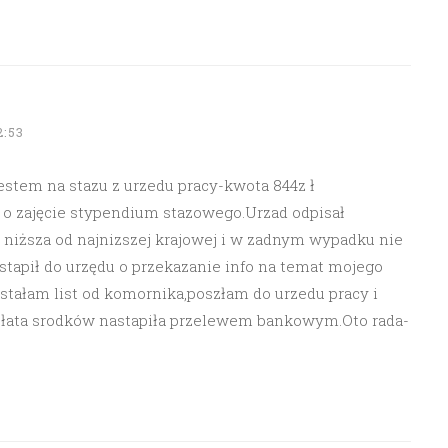
2:53
jestem na stazu z urzedu pracy-kwota 844z ł
 o zajęcie stypendium stazowego.Urzad odpisał
 niższa od najnizszej krajowej i w zadnym wypadku nie
tapił do urzędu o przekazanie info na temat mojego
tałam list od komornika,poszłam do urzedu pracy i
płata srodków nastapiła przelewem bankowym.Oto rada-