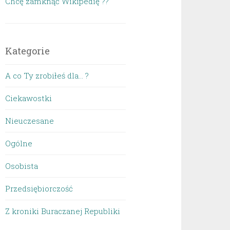
Chcę zamknąć Wikipedię ??
Kategorie
A co Ty zrobiłeś dla… ?
Ciekawostki
Nieuczesane
Ogólne
Osobista
Przedsiębiorczość
Z kroniki Buraczanej Republiki