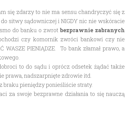
Wam się zdarzy to nie ma sensu chandryczyć się z
do sitwy sądowniczej i NIGDY nic nie wskóracie
pismo do banku o zwrot
bezprawnie
zabranych
obchodzi czy komornik zwróci bankowi czy nie
Ć WASZE PIENIĄDZE. To bank złamał prawo, a
nkowego.
 dobroci to do sądu i oprócz odsetek żądać także
e prawa, nadszarpnięte zdrowie itd.
 braku pieniędzy ponieśliście straty.
aci za swoje bezprawne działania to się nauczą
…