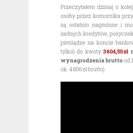
Przeczytałem dzisiaj o kol
osoby przez komornika przy
są ostatnio nagminne i m
żadnych kredytów, pożyczek
pieniądze na koncie bank
tylko) do kwoty
3 604,50 zł
m
wynagrodzenia brutto
od 
ok. 4 806 zł brutto)