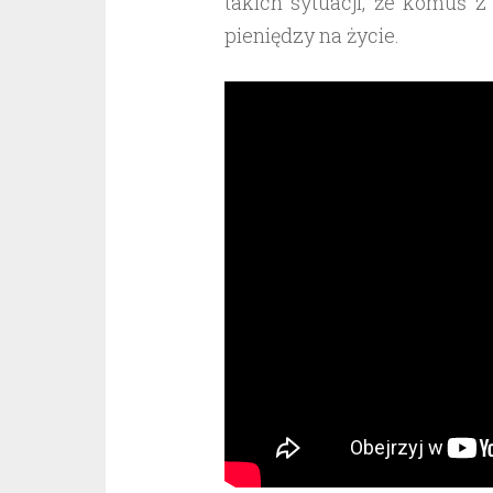
takich sytuacji, że komuś z
pieniędzy na życie.