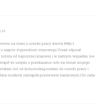
2:53
jestem na stazu z urzedu pracy-kwota 844z ł
 o zajęcie stypendium stazowego.Urzad odpisał
 niższa od najnizszej krajowej i w zadnym wypadku nie
tapił do urzędu o przekazanie info na temat mojego
tałam list od komornika,poszłam do urzedu pracy i
płata srodków nastapiła przelewem bankowym.Oto rada-