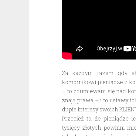
Za każdym razem gdy sły
komornikowi pieniądze z kon
– to zdumiewam się nad kon
znają prawa – i to ustawy i
dupie interesy swoich KLIE
Przecież to, że pieniądze 
tysięcy złotych powinni m