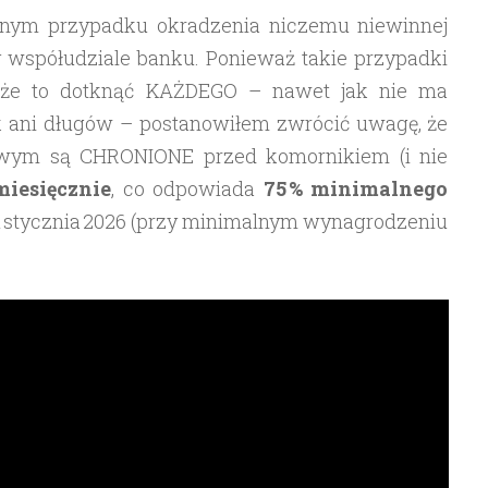
ejnym przypadku okradzenia niczemu niewinnej
 współudziale banku. Ponieważ takie przypadki
oże to dotknąć KAŻDEGO – nawet jak nie ma
 ani długów – postanowiłem zwrócić uwagę, że
owym są CHRONIONE przed komornikiem (i nie
iesięcznie
, co odpowiada
75 % minimalnego
1 stycznia 2026 (przy minimalnym wynagrodzeniu