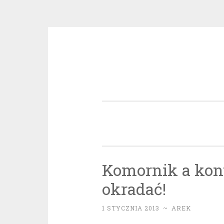
Przeskocz
do
treści
Komornik a kont
okradać!
1 STYCZNIA 2013
~
AREK