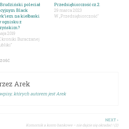
 Brudziński poleciał
Przedsiębiorczość cz.2.
icyjnym Black
29 marca 2023
k’iem na kiełbaski
W „Przedsiębiorczość"
y ognisku z
zyńskim?
aja 2019
Z kroniki Buraczanej
bliki"
CZOŚĆ
rzez
Arek
wpisy, których autorem jest Arek
NEXT ›
Komornik a konto bankowe – nie dajcie się okradać ! (2)