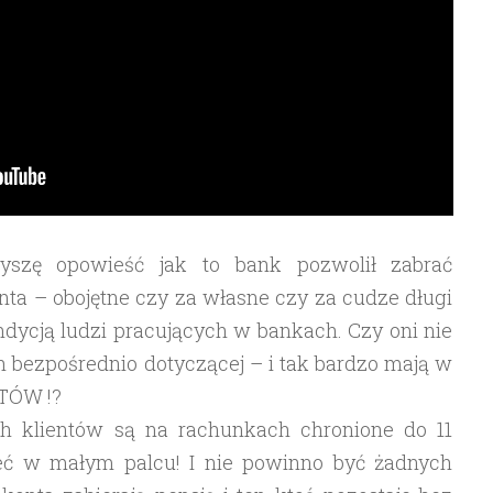
szę opowieść jak to bank pozwolił zabrać
ta – obojętne czy za własne czy za cudze długi
dycją ludzi pracujących w bankach. Czy oni nie
ch bezpośrednio dotyczącej – i tak bardzo mają w
NTÓW !?
ich klientów są na rachunkach chronione do 11
ieć w małym palcu! I nie powinno być żadnych