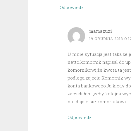
Odpowiedz
mamazuzi
19 GRUDNIA 2013 O 1
U mnie sytuacja jest taka,ze 
netto.komornik napisał do up
komornikowi,że kwota ta jest
podlega zajeciu.Komornik wys
konta bankowego.Ja kiedy dos
zarzadałam ,zeby kolejna wy
nie dajcie sie komornikowi.
Odpowiedz