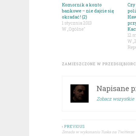
Komornik a konto
Czy
bankowe – nie dajcie się
pol
okradać ! (2)
Haw
1 stycznia 2013
prz
W „Ogólne"
Kac
12 m
W „
Repu
ZAMIESZCZONE W
PRZEDSIĘBIOR
Napisane p
Zobacz wszystkie 
Nawigacja
‹ PREVIOUS
Żenada w wykonaniu Tuska na Twitterze