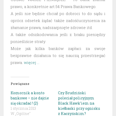
prawo, a konkretnie art.54 Prawa Bankowego.
A jeśli nie będzie chciał po dobroci to do sądu i
oprócz odsetek żądać także zadośćuczynienia za
złamanie prawa, nadszarpnięte zdrowie itd.
A także odszkodowania jeśli z braku pieniędzy
ponieśliście straty.
Może jak kilka banków zapłaci za swoje
bezprawne działania to się nauczą przestrzegać
prawa.
więcej …
Powiązane
Komornik a konto
Czy Brudziński
bankowe – nie dajcie
poleciał policyjnym
się okradać ! (2)
Black Hawk’iem na
1 stycznia 2013
kiełbaski przy ognisku
W „Ogólne"
z Kaczyńskim?