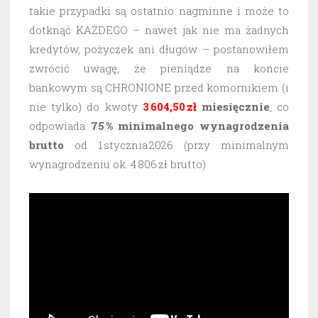
takie przypadki są ostatnio nagminne i może to
dotknąć KAŻDEGO – nawet jak nie ma żadnych
kredytów, pożyczek ani długów – postanowiłem
zwrócić uwagę, że pieniądze na koncie
bankowym są CHRONIONE przed komornikiem (i
nie tylko) do kwoty
3 604,50 zł
miesięcznie
, co
odpowiada
75 % minimalnego wynagrodzenia
brutto
od 1 stycznia 2026 (przy minimalnym
wynagrodzeniu ok. 4 806 zł brutto)