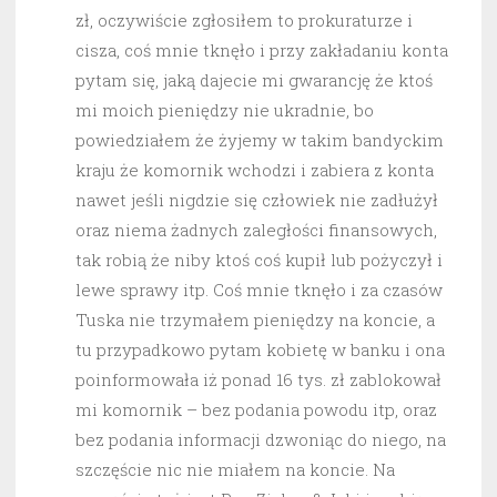
zł, oczywiście zgłosiłem to prokuraturze i
cisza, coś mnie tknęło i przy zakładaniu konta
pytam się, jaką dajecie mi gwarancję że ktoś
mi moich pieniędzy nie ukradnie, bo
powiedziałem że żyjemy w takim bandyckim
kraju że komornik wchodzi i zabiera z konta
nawet jeśli nigdzie się człowiek nie zadłużył
oraz niema żadnych zaległości finansowych,
tak robią że niby ktoś coś kupił lub pożyczył i
lewe sprawy itp. Coś mnie tknęło i za czasów
Tuska nie trzymałem pieniędzy na koncie, a
tu przypadkowo pytam kobietę w banku i ona
poinformowała iż ponad 16 tys. zł zablokował
mi komornik – bez podania powodu itp, oraz
bez podania informacji dzwoniąc do niego, na
szczęście nic nie miałem na koncie. Na