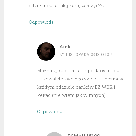
gdzie można taką kartę założyć???
Odpowiedz
Arek
27 LISTOPADA 2013 O 12:41
Można ją kupić na allegro, ktoś tu też
linkował do swojego sklepu i można w
każdym oddziale banków BZ WBK i
Pekao (nie wiem jak w innych).
Odpowiedz