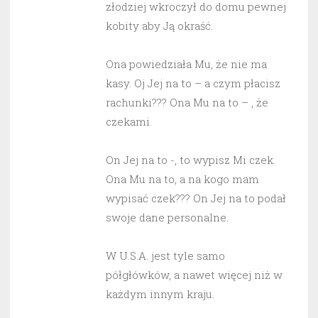
złodziej wkroczył do domu pewnej
kobity aby Ją okraść.
Ona powiedziała Mu, że nie ma
kasy. Oj Jej na to – a czym płacisz
rachunki??? Ona Mu na to – , że
czekami.
On Jej na to -, to wypisz Mi czek.
Ona Mu na to, a na kogo mam
wypisać czek??? On Jej na to podał
swoje dane personalne.
W U.S.A. jest tyle samo
półgłówków, a nawet więcej niż w
każdym innym kraju.