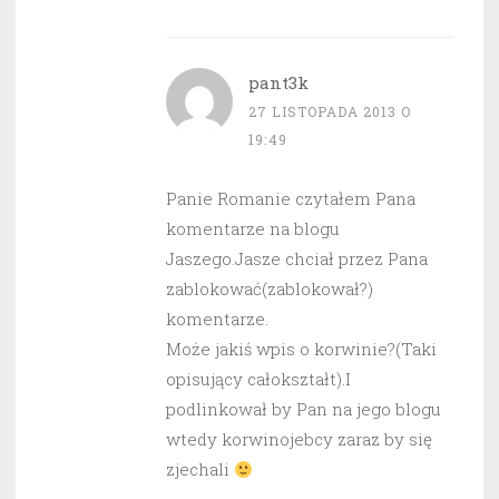
pant3k
27 LISTOPADA 2013 O
19:49
Panie Romanie czytałem Pana
komentarze na blogu
Jaszego.Jasze chciał przez Pana
zablokować(zablokował?)
komentarze.
Może jakiś wpis o korwinie?(Taki
opisujący całokształt).I
podlinkował by Pan na jego blogu
wtedy korwinojebcy zaraz by się
zjechali