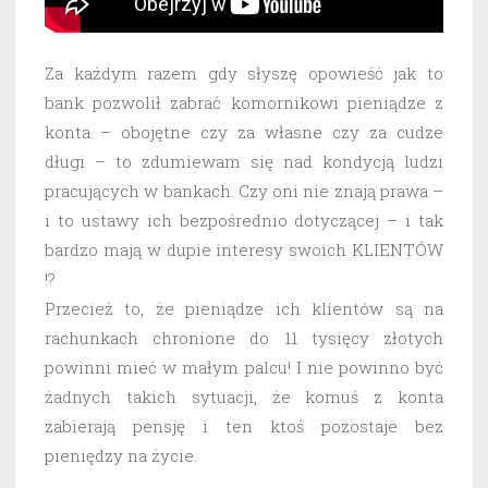
Za każdym razem gdy słyszę opowieść jak to
bank pozwolił zabrać komornikowi pieniądze z
konta – obojętne czy za własne czy za cudze
długi – to zdumiewam się nad kondycją ludzi
pracujących w bankach. Czy oni nie znają prawa –
i to ustawy ich bezpośrednio dotyczącej – i tak
bardzo mają w dupie interesy swoich KLIENTÓW
!?
Przecież to, że pieniądze ich klientów są na
rachunkach chronione do 11 tysięcy złotych
powinni mieć w małym palcu! I nie powinno być
żadnych takich sytuacji, że komuś z konta
zabierają pensję i ten ktoś pozostaje bez
pieniędzy na życie.