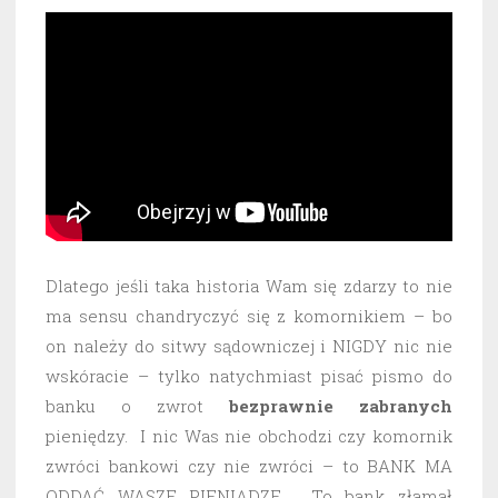
Dlatego jeśli taka historia Wam się zdarzy to nie
ma sensu chandryczyć się z komornikiem – bo
on należy do sitwy sądowniczej i NIGDY nic nie
wskóracie – tylko natychmiast pisać pismo do
banku o zwrot
bezprawnie
zabranych
pieniędzy. I nic Was nie obchodzi czy komornik
zwróci bankowi czy nie zwróci – to BANK MA
ODDAĆ WASZE PIENIĄDZE. To bank złamał