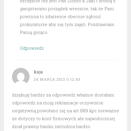
szczęście też jest Pan Ziobro & Jaki i zrobią z
gangsterami porządek wreszcie, tak że Pani
powinna to zdarzenie obecnie zgłosić
prokuraturze aby się tym zajęli. Pozdrawiam
Panią gorąco.
Odpowiedz
kaja
24 MARCA 2013 O 12:45
dziękuję bardzo za odpowiedz właśnie dostałam
odpowiedz na moją reklamacje oczywiście
negatywną powołano się na art 889 kpc nieważne
że dotyczy to kont firmowych ale najwidoczniej
dział prawny banku zatrudnia bardzo