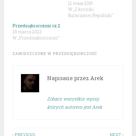
12 maja 2019
W „Z kroniki
Buraczanej Republiki"
Przedsiębiorczość cz.2.
29 marca 2023
W „Przedsiębiorczość"
ZAMIESZCZONE W
PRZEDSIĘBIORCZOŚĆ
Napisane przez
Arek
Zobacz wszystkie wpisy,
których autorem jest Arek
‹ PREVIOUS
NEXT ›