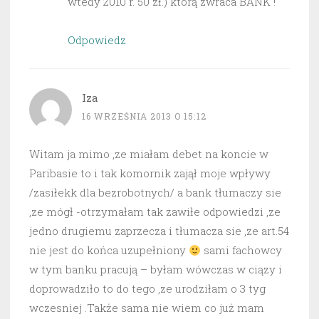
wtedy 2010 r. 50 zł.) którą zwraca BANK !
Odpowiedz
Iza
16 WRZEŚNIA 2013 O 15:12
Witam ja mimo ,ze miałam debet na koncie w
Paribasie to i tak komornik zajął moje wpływy
/zasiłekk dla bezrobotnych/ a bank tłumaczy sie
,ze mógł -otrzymałam tak zawiłe odpowiedzi ,ze
jedno drugiemu zaprzecza i tłumacza sie ,ze art.54
nie jest do końca uzupełniony
sami fachowcy
w tym banku pracują – byłam wówczas w ciązy i
doprowadziło to do tego ,ze urodziłam o 3 tyg
wczesniej .Także sama nie wiem co już mam