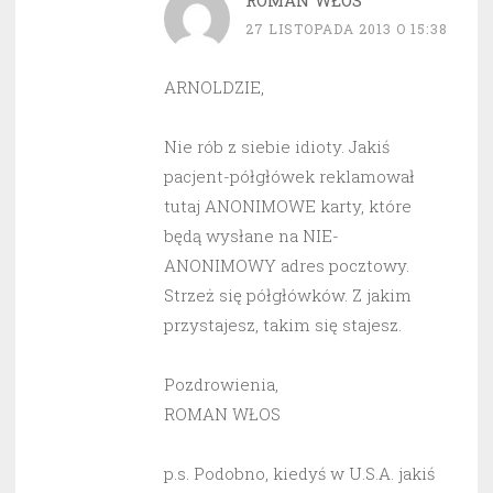
ROMAN WŁOS
27 LISTOPADA 2013 O 15:38
ARNOLDZIE,
Nie rób z siebie idioty. Jakiś
pacjent-półgłówek reklamował
tutaj ANONIMOWE karty, które
będą wysłane na NIE-
ANONIMOWY adres pocztowy.
Strzeż się półgłówków. Z jakim
przystajesz, takim się stajesz.
Pozdrowienia,
ROMAN WŁOS
p.s. Podobno, kiedyś w U.S.A. jakiś