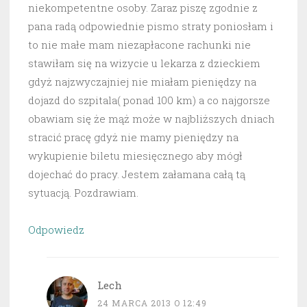
niekompetentne osoby. Zaraz piszę zgodnie z
pana radą odpowiednie pismo straty poniosłam i
to nie małe mam niezapłacone rachunki nie
stawiłam się na wizycie u lekarza z dzieckiem
gdyż najzwyczajniej nie miałam pieniędzy na
dojazd do szpitala( ponad 100 km) a co najgorsze
obawiam się że mąż może w najbliższych dniach
stracić pracę gdyż nie mamy pieniędzy na
wykupienie biletu miesięcznego aby mógł
dojechać do pracy. Jestem załamana całą tą
sytuacją. Pozdrawiam.
Odpowiedz
Lech
24 MARCA 2013 O 12:49