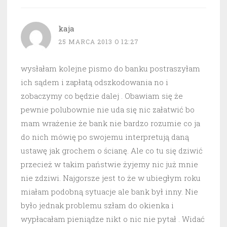
kaja
25 MARCA 2013 O 12:27
wysłałam kolejne pismo do banku postraszyłam
ich sądem i zapłatą odszkodowania no i
zobaczymy co będzie dalej . Obawiam się że
pewnie polubownie nie uda się nic załatwić bo
mam wrażenie że bank nie bardzo rozumie co ja
do nich mówię po swojemu interpretują daną
ustawę jak grochem o ścianę. Ale co tu się dziwić
przecież w takim państwie żyjemy nic już mnie
nie zdziwi. Najgorsze jest to że w ubiegłym roku
miałam podobną sytuacje ale bank był inny. Nie
było jednak problemu szłam do okienka i
wypłacałam pieniądze nikt o nic nie pytał . Widać