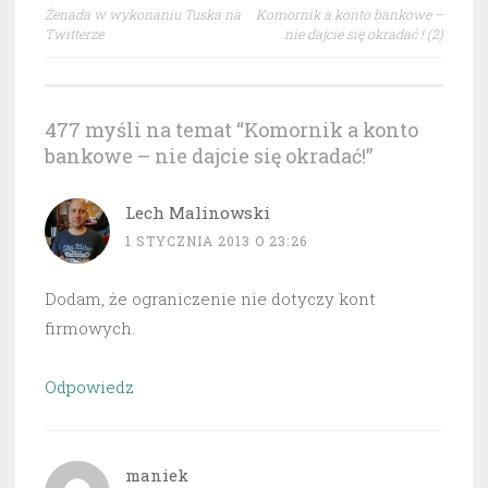
Nawigacja
Żenada w wykonaniu Tuska na
Komornik a konto bankowe –
wpisu
Twitterze
nie dajcie się okradać ! (2)
477 myśli na temat “
Komornik a konto
bankowe – nie dajcie się okradać!
”
Lech Malinowski
1 STYCZNIA 2013 O 23:26
Dodam, że ograniczenie nie dotyczy kont
firmowych.
Odpowiedz
maniek