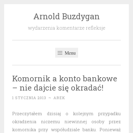
Arnold Buzdygan
Przeskocz
do
wydarzenia komentarze refleksje
treści
Menu
Komornik a konto bankowe
– nie dajcie się okradać!
1 STYCZNIA 2013
~
AREK
Przeczytałem dzisiaj o kolejnym przypadku
okradzenia niczemu niewinnej osoby przez
komornika przy współudziale banku. Ponieważ