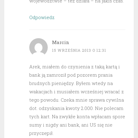
województwie – też działa – na jakiś czas.
Odpowiedz
Marcin
15 WRZEŚNIA 2013 O 12:31
Arek, miałem do czynienia z taką kartą i
bank ją zamroził pod pozorem prania
brudnych pieniędzy. Byłem wtedy na
wakacjach i musiałem wcześniej wracać z
tego powodu. Czeka mnie sprawa cywilna
dot. odzyskania kwoty 2.000. Nie polecam
tych kart. Na zwykłe konta wpłacam spore
sumy i nigdy ani bank, ani US się nie
przyczepił.