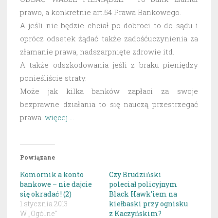
prawo, a konkretnie art.54 Prawa Bankowego.
A jeśli nie będzie chciał po dobroci to do sądu i
oprócz odsetek żądać także zadośćuczynienia za
złamanie prawa, nadszarpnięte zdrowie itd.
A także odszkodowania jeśli z braku pieniędzy
ponieśliście straty.
Może jak kilka banków zapłaci za swoje
bezprawne działania to się nauczą przestrzegać
prawa.
więcej …
Powiązane
Komornik a konto
Czy Brudziński
bankowe – nie dajcie
poleciał policyjnym
się okradać ! (2)
Black Hawk’iem na
1 stycznia 2013
kiełbaski przy ognisku
W „Ogólne"
z Kaczyńskim?