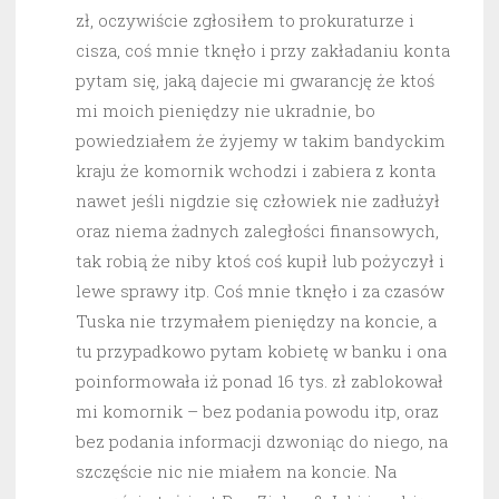
zł, oczywiście zgłosiłem to prokuraturze i
cisza, coś mnie tknęło i przy zakładaniu konta
pytam się, jaką dajecie mi gwarancję że ktoś
mi moich pieniędzy nie ukradnie, bo
powiedziałem że żyjemy w takim bandyckim
kraju że komornik wchodzi i zabiera z konta
nawet jeśli nigdzie się człowiek nie zadłużył
oraz niema żadnych zaległości finansowych,
tak robią że niby ktoś coś kupił lub pożyczył i
lewe sprawy itp. Coś mnie tknęło i za czasów
Tuska nie trzymałem pieniędzy na koncie, a
tu przypadkowo pytam kobietę w banku i ona
poinformowała iż ponad 16 tys. zł zablokował
mi komornik – bez podania powodu itp, oraz
bez podania informacji dzwoniąc do niego, na
szczęście nic nie miałem na koncie. Na