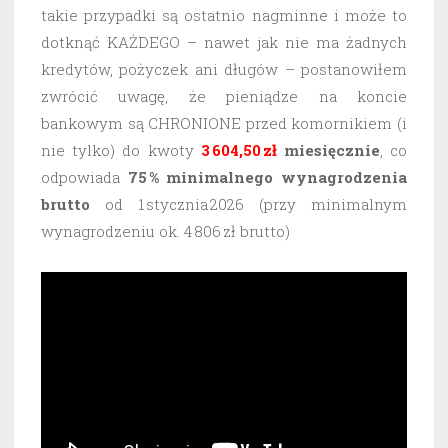
takie przypadki są ostatnio nagminne i może to
dotknąć KAŻDEGO – nawet jak nie ma żadnych
kredytów, pożyczek ani długów – postanowiłem
zwrócić uwagę, że pieniądze na koncie
bankowym są CHRONIONE przed komornikiem (i
nie tylko) do kwoty
3 604,50 zł
miesięcznie
, co
odpowiada
75 % minimalnego wynagrodzenia
brutto
od 1 stycznia 2026 (przy minimalnym
wynagrodzeniu ok. 4 806 zł brutto)