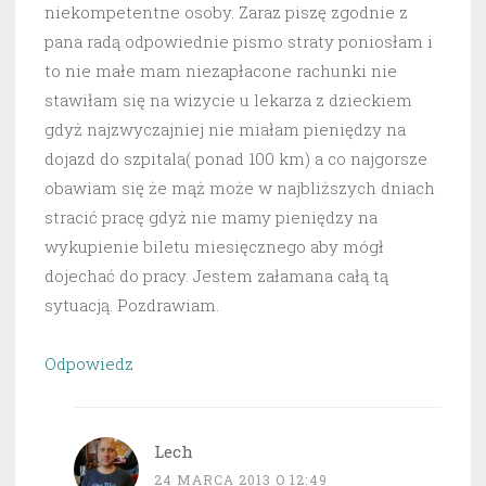
niekompetentne osoby. Zaraz piszę zgodnie z
pana radą odpowiednie pismo straty poniosłam i
to nie małe mam niezapłacone rachunki nie
stawiłam się na wizycie u lekarza z dzieckiem
gdyż najzwyczajniej nie miałam pieniędzy na
dojazd do szpitala( ponad 100 km) a co najgorsze
obawiam się że mąż może w najbliższych dniach
stracić pracę gdyż nie mamy pieniędzy na
wykupienie biletu miesięcznego aby mógł
dojechać do pracy. Jestem załamana całą tą
sytuacją. Pozdrawiam.
Odpowiedz
Lech
24 MARCA 2013 O 12:49