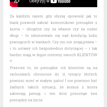
Za każdym razem gdy słyszę opowieść jak to
bank pozwolił zabrać komornikowi pieniądze z
konta – obojętne czy za własne czy za cudze
długi – to zdumiewam się nad kondycją ludzi
pracujących w bankach. Czy oni nie znają prawa –
i to ustawy ich bezpośrednio dotyczącej – i tak
bardzo mają w dupie interesy swoich KLIENTÓW
!?
Przecież to, że pieniądze ich klientów są na
rachunkach chronione do 11 tysięcy złotych
powinni mieć w małym palcu! I nie powinno być
żadnych takich sytuacji, że komuś z konta
zabierają pensję i ten ktoś pozostaje bez
pieniędzy na życie.