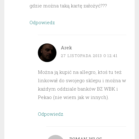
gdzie można taką kartę założyć???
Odpowiedz
Arek
27 LISTOPADA 2013 O 12:41
Można ją kupić na allegro, ktoś tu też
linkował do swojego sklepu i można w
każdym oddziale banków BZ WBK i
Pekao (nie wiem jak w innych).
Odpowiedz