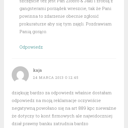
szczęście też jest Pan Ziobro & Jaki i zrobią z
gangsterami porządek wreszcie, tak że Pani
powinna to zdarzenie obecnie zgłosić
prokuraturze aby się tym zajęli. Pozdrawiam
Panią gorąco.
Odpowiedz
kaja
24 MARCA 2013 O 12:45
dziękuję bardzo za odpowiedz właśnie dostałam
odpowiedz na moją reklamacje oczywiście
negatywną powołano się na art 889 kpc nieważne
że dotyczy to kont firmowych ale najwidoczniej
dział prawny banku zatrudnia bardzo