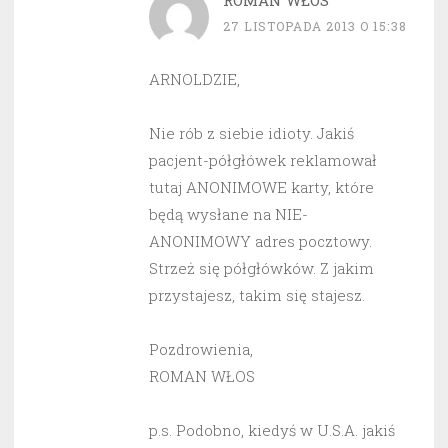
ROMAN WŁOS
27 LISTOPADA 2013 O 15:38
ARNOLDZIE,
Nie rób z siebie idioty. Jakiś
pacjent-półgłówek reklamował
tutaj ANONIMOWE karty, które
będą wysłane na NIE-
ANONIMOWY adres pocztowy.
Strzeż się półgłówków. Z jakim
przystajesz, takim się stajesz.
Pozdrowienia,
ROMAN WŁOS
p.s. Podobno, kiedyś w U.S.A. jakiś