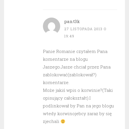
pant3k
27 LISTOPADA 2013 O
19:49
Panie Romanie czytałem Pana
komentarze na blogu
Jaszego.Jasze chciał przez Pana
zablokować(zablokował?)
komentarze.
Może jakiś wpis o korwinie?(Taki
opisujący całokształt).I
podlinkował by Pan na jego blogu
wtedy korwinojebcy zaraz by się
zjechali