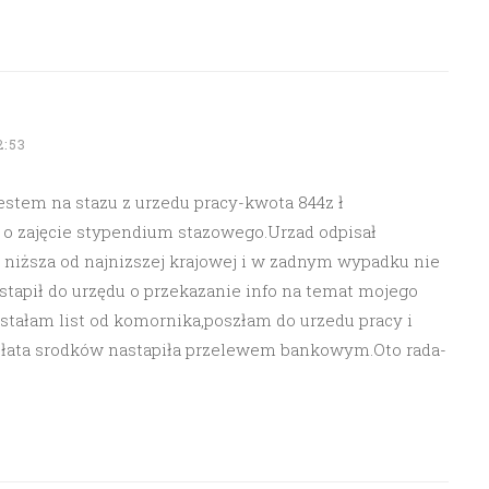
2:53
jestem na stazu z urzedu pracy-kwota 844z ł
 o zajęcie stypendium stazowego.Urzad odpisał
 niższa od najnizszej krajowej i w zadnym wypadku nie
tapił do urzędu o przekazanie info na temat mojego
tałam list od komornika,poszłam do urzedu pracy i
płata srodków nastapiła przelewem bankowym.Oto rada-