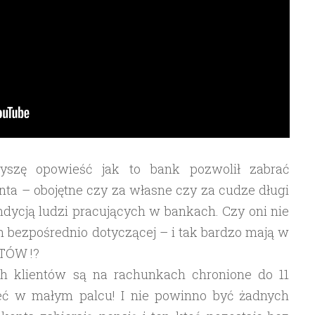
szę opowieść jak to bank pozwolił zabrać
ta – obojętne czy za własne czy za cudze długi
dycją ludzi pracujących w bankach. Czy oni nie
ch bezpośrednio dotyczącej – i tak bardzo mają w
NTÓW !?
ich klientów są na rachunkach chronione do 11
ieć w małym palcu! I nie powinno być żadnych