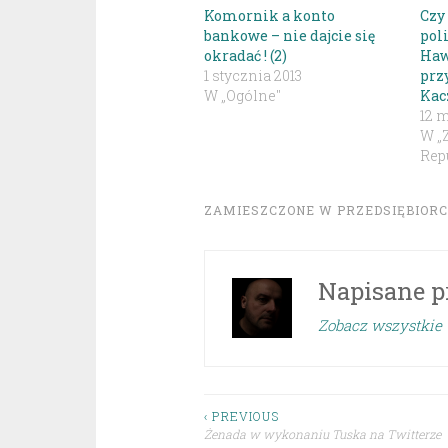
Komornik a konto
Czy
bankowe – nie dajcie się
pol
okradać ! (2)
Haw
1 stycznia 2013
prz
W „Ogólne"
Kac
12 m
W „
Repu
ZAMIESZCZONE W
PRZEDSIĘBIOR
Napisane p
Zobacz wszystkie 
Nawigacja
‹ PREVIOUS
Żenada w wykonaniu Tuska na Twitterze