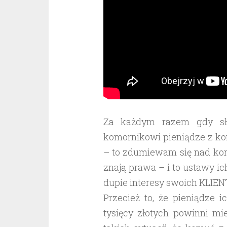
Za każdym razem gdy sły
komornikowi pieniądze z kon
– to zdumiewam się nad kon
znają prawa – i to ustawy i
dupie interesy swoich KLIE
Przecież to, że pieniądze 
tysięcy złotych powinni m