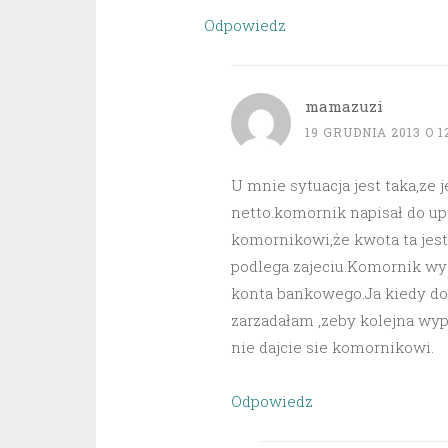
Odpowiedz
mamazuzi
19 GRUDNIA 2013 O 1
U mnie sytuacja jest taka,ze 
netto.komornik napisał do up
komornikowi,że kwota ta jest
podlega zajeciu.Komornik wys
konta bankowego.Ja kiedy dos
zarzadałam ,zeby kolejna wy
nie dajcie sie komornikowi.
Odpowiedz