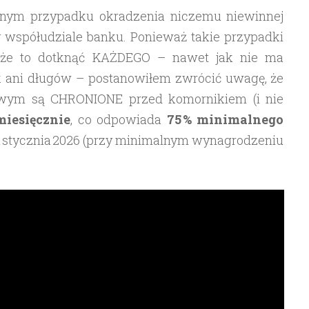
ejnym przypadku okradzenia niczemu niewinnej
 współudziale banku. Ponieważ takie przypadki
oże to dotknąć KAŻDEGO – nawet jak nie ma
 ani długów – postanowiłem zwrócić uwagę, że
owym są CHRONIONE przed komornikiem (i nie
iesięcznie
, co odpowiada
75 % minimalnego
1 stycznia 2026 (przy minimalnym wynagrodzeniu