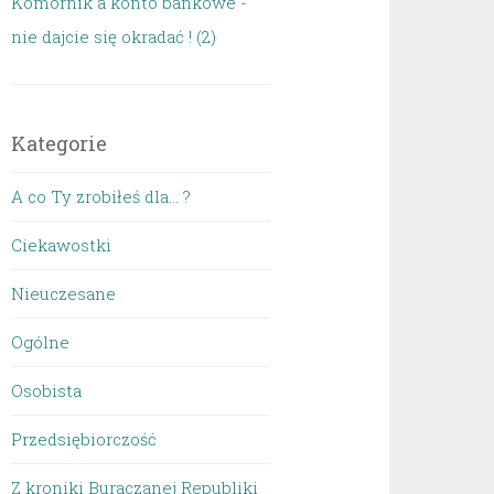
Komornik a konto bankowe -
nie dajcie się okradać ! (2)
Kategorie
A co Ty zrobiłeś dla… ?
Ciekawostki
Nieuczesane
Ogólne
Osobista
Przedsiębiorczość
Z kroniki Buraczanej Republiki