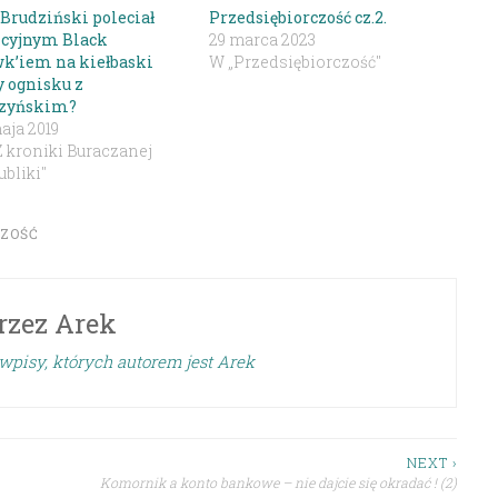
 Brudziński poleciał
Przedsiębiorczość cz.2.
icyjnym Black
29 marca 2023
k’iem na kiełbaski
W „Przedsiębiorczość"
y ognisku z
zyńskim?
aja 2019
Z kroniki Buraczanej
bliki"
CZOŚĆ
rzez
Arek
wpisy, których autorem jest Arek
NEXT ›
Komornik a konto bankowe – nie dajcie się okradać ! (2)