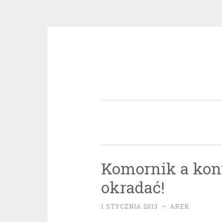
Przeskocz
do
treści
Komornik a kont
okradać!
1 STYCZNIA 2013
~
AREK