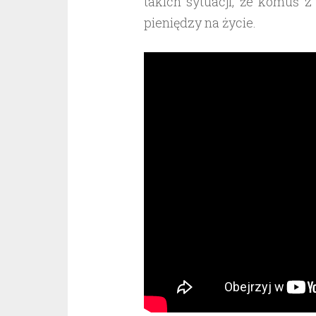
takich sytuacji, że komuś z
pieniędzy na życie.