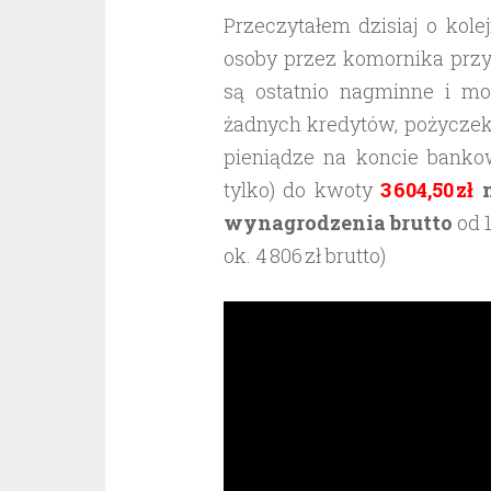
Przeczytałem dzisiaj o kol
osoby przez komornika przy
są ostatnio nagminne i m
żadnych kredytów, pożyczek
pieniądze na koncie bank
tylko) do kwoty
3 604,50 zł
m
wynagrodzenia brutto
od 
ok. 4 806 zł brutto)