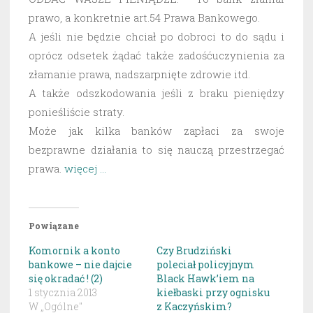
prawo, a konkretnie art.54 Prawa Bankowego.
A jeśli nie będzie chciał po dobroci to do sądu i
oprócz odsetek żądać także zadośćuczynienia za
złamanie prawa, nadszarpnięte zdrowie itd.
A także odszkodowania jeśli z braku pieniędzy
ponieśliście straty.
Może jak kilka banków zapłaci za swoje
bezprawne działania to się nauczą przestrzegać
prawa.
więcej …
Powiązane
Komornik a konto
Czy Brudziński
bankowe – nie dajcie
poleciał policyjnym
się okradać ! (2)
Black Hawk’iem na
1 stycznia 2013
kiełbaski przy ognisku
W „Ogólne"
z Kaczyńskim?