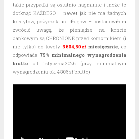
takie przypadki są ostatnio nagminne i może to
dotknąć KAŻDEGO – nawet jak nie ma żadnych
kredytów, pożyczek ani długów – postanowiłem
zwrócić uwagę, że pieniądze na koncie
bankowym są CHRONIONE przed komornikiem (i
nie tylko) do kwoty
3 604,50 zł
miesięcznie
, co
odpowiada
75 % minimalnego wynagrodzenia
brutto
od 1 stycznia 2026 (przy minimalnym
wynagrodzeniu ok. 4 806 zł brutto)