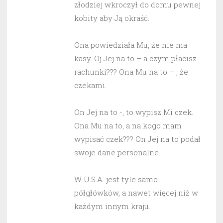
złodziej wkroczył do domu pewnej
kobity aby Ją okraść.
Ona powiedziała Mu, że nie ma
kasy. Oj Jej na to – a czym płacisz
rachunki??? Ona Mu na to – , że
czekami.
On Jej na to -, to wypisz Mi czek.
Ona Mu na to, a na kogo mam
wypisać czek??? On Jej na to podał
swoje dane personalne.
W U.S.A. jest tyle samo
półgłówków, a nawet więcej niż w
każdym innym kraju.