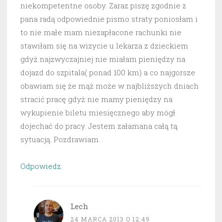
niekompetentne osoby. Zaraz piszę zgodnie z
pana radą odpowiednie pismo straty poniosłam i
to nie małe mam niezapłacone rachunki nie
stawiłam się na wizycie u lekarza z dzieckiem
gdyż najzwyczajniej nie miałam pieniędzy na
dojazd do szpitala( ponad 100 km) a co najgorsze
obawiam się że mąż może w najbliższych dniach
stracić pracę gdyż nie mamy pieniędzy na
wykupienie biletu miesięcznego aby mógł
dojechać do pracy. Jestem załamana całą tą
sytuacją. Pozdrawiam.
Odpowiedz
Lech
24 MARCA 2013 O 12:49