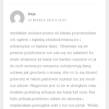
kaja
25 MARCA 2013 O 12:27
wysłałam kolejne pismo do banku postraszyłam
ich sądem i zapłatą odszkodowania no i
zobaczymy co będzie dalej . Obawiam się że
pewnie polubownie nie uda się nic załatwić bo
mam wrażenie że bank nie bardzo rozumie co ja
do nich mówię po swojemu interpretują daną
ustawę jak grochem o ścianę. Ale co tu się dziwić
przecież w takim państwie żyjemy nic już mnie
nie zdziwi. Najgorsze jest to że w ubiegłym roku
miałam podobną sytuacje ale bank był inny. Nie
było jednak problemu szłam do okienka i
wypłacałam pieniądze nikt o nic nie pytał . Widać