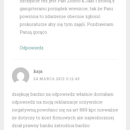
szczęście też jest Pan Ziobro & Jaki i zrobią z
gangsterami porządek wreszcie, tak że Pani
powinna to zdarzenie obecnie zgłosić
prokuraturze aby się tym zajęli. Pozdrawiam
Panią gorąco.
Odpowiedz
kaja
24 MARCA 2013 O 12:45
dziękuję bardzo za odpowiedz właśnie dostałam
odpowiedz na moją reklamacje oczywiście
negatywną powołano się na art 889 kpc nieważne
że dotyczy to kont firmowych ale najwidoczniej
dział prawny banku zatrudnia bardzo