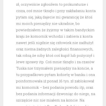
zł, oczywiście zgłosiłem to prokuraturze i
cisza, coś mnie tknęło i przy zakładaniu konta
pytam się, jaką dajecie mi gwarancję że ktoś
mi moich pieniędzy nie ukradnie, bo
powiedziałem że żyjemy w takim bandyckim
kraju że komornik wchodzi i zabiera z konta
nawet jeśli nigdzie się człowiek nie zadłużył
oraz niema żadnych zaległości finansowych,
tak robią że niby ktoś coś kupił lub pożyczył i
lewe sprawy itp. Coś mnie tknęło i za czasów
Tuska nie trzymałem pieniędzy na koncie, a
tu przypadkowo pytam kobietę w banku i ona
poinformowała iż ponad 16 tys. zł zablokował
mi komornik – bez podania powodu itp, oraz
bez podania informacji dzwoniąc do niego, na
szczęście nic nie miałem na koncie. Na