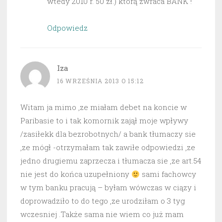
wtedy 2010 r. 50 zł.) którą zwraca BANK !
Odpowiedz
Iza
16 WRZEŚNIA 2013 O 15:12
Witam ja mimo ,ze miałam debet na koncie w
Paribasie to i tak komornik zajął moje wpływy
/zasiłekk dla bezrobotnych/ a bank tłumaczy sie
,ze mógł -otrzymałam tak zawiłe odpowiedzi ,ze
jedno drugiemu zaprzecza i tłumacza sie ,ze art.54
nie jest do końca uzupełniony
sami fachowcy
w tym banku pracują – byłam wówczas w ciązy i
doprowadziło to do tego ,ze urodziłam o 3 tyg
wczesniej .Także sama nie wiem co już mam