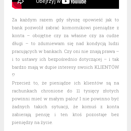
Za każdym razem gdy słyszę opowieść jak to
bank pozwolił zabrać komornikowi pieniądze z
konta – obojętne czy za własne czy za cudze
długi – to zdumiewam się nad kondycją ludzi
pracujących w bankach. Czy oni nie znają prawa –
i to ustawy ich bezpośrednio dotyczącej – i tak
bardzo mają w dupie interesy swoich KLIENTÓW
!?
Przecież to, że pieniądze ich klientów są na
rachunkach chronione do 11 tysięcy złotych
powinni mieć w małym palcu! I nie powinno być
żadnych takich sytuacji, że komuś z konta
zabierają pensję i ten ktoś pozostaje bez
pieniędzy na życie.