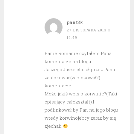
pant3k
27 LISTOPADA 2013 O
19:49
Panie Romanie czytałem Pana
komentarze na blogu
Jaszego.Jasze chciał przez Pana
zablokować(zablokował?)
komentarze.
Może jakiś wpis o korwinie?(Taki
opisujący całokształt).I
podlinkował by Pan na jego blogu
wtedy korwinojebcy zaraz by się
zjechali