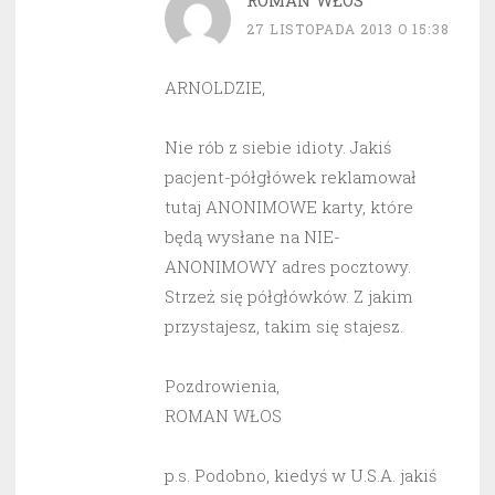
ROMAN WŁOS
27 LISTOPADA 2013 O 15:38
ARNOLDZIE,
Nie rób z siebie idioty. Jakiś
pacjent-półgłówek reklamował
tutaj ANONIMOWE karty, które
będą wysłane na NIE-
ANONIMOWY adres pocztowy.
Strzeż się półgłówków. Z jakim
przystajesz, takim się stajesz.
Pozdrowienia,
ROMAN WŁOS
p.s. Podobno, kiedyś w U.S.A. jakiś