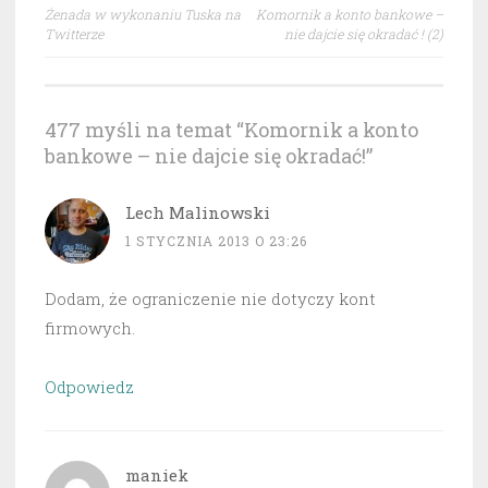
Nawigacja
Żenada w wykonaniu Tuska na
Komornik a konto bankowe –
wpisu
Twitterze
nie dajcie się okradać ! (2)
477 myśli na temat “
Komornik a konto
bankowe – nie dajcie się okradać!
”
Lech Malinowski
1 STYCZNIA 2013 O 23:26
Dodam, że ograniczenie nie dotyczy kont
firmowych.
Odpowiedz
maniek