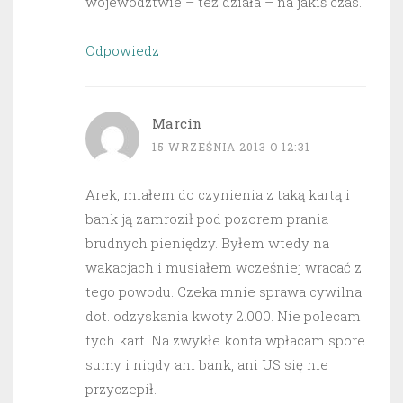
województwie – też działa – na jakiś czas.
Odpowiedz
Marcin
15 WRZEŚNIA 2013 O 12:31
Arek, miałem do czynienia z taką kartą i
bank ją zamroził pod pozorem prania
brudnych pieniędzy. Byłem wtedy na
wakacjach i musiałem wcześniej wracać z
tego powodu. Czeka mnie sprawa cywilna
dot. odzyskania kwoty 2.000. Nie polecam
tych kart. Na zwykłe konta wpłacam spore
sumy i nigdy ani bank, ani US się nie
przyczepił.