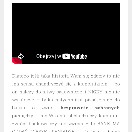
Dlatego jeśli taka historia Wam się zdarzy to nie
ma sensu chandryczyć się z komornikiem – bo
on należy do sitwy sądowniczej i NIGDY nic nie
wskóracie – tylko natychmiast pisać pismo do
banku o zwrot
bezprawnie
zabranych
pieniędzy. I nic Was nie obchodzi czy komornik
zwróci bankowi czy nie zwróci – to BANK MA
ODDAĆ WASZE PIENIĄDZE. To bank złamał