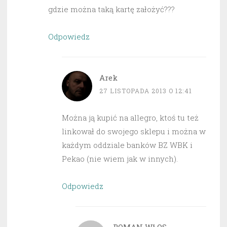
gdzie można taką kartę założyć???
Odpowiedz
Arek
27 LISTOPADA 2013 O 12:41
Można ją kupić na allegro, ktoś tu też
linkował do swojego sklepu i można w
każdym oddziale banków BZ WBK i
Pekao (nie wiem jak w innych).
Odpowiedz