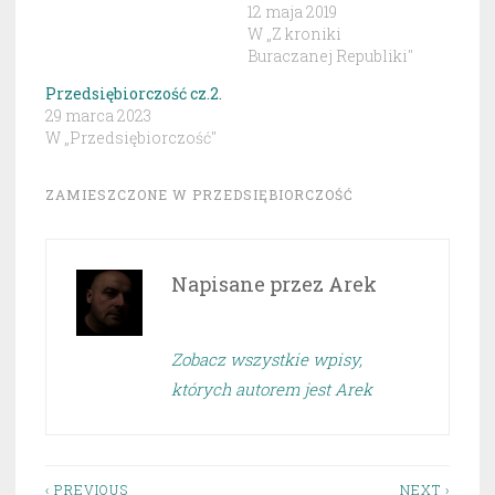
12 maja 2019
W „Z kroniki
Buraczanej Republiki"
Przedsiębiorczość cz.2.
29 marca 2023
W „Przedsiębiorczość"
ZAMIESZCZONE W
PRZEDSIĘBIORCZOŚĆ
Napisane przez
Arek
Zobacz wszystkie wpisy,
których autorem jest Arek
‹ PREVIOUS
NEXT ›