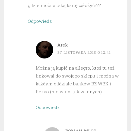
gdzie można taką kartę założyć???
Odpowiedz
Arek
27 LISTOPADA 2013 O 12:41
Można ją kupić na allegro, ktoś tu też
linkował do swojego sklepu i można w
każdym oddziale banków BZ WBK i
Pekao (nie wiem jak w innych).
Odpowiedz