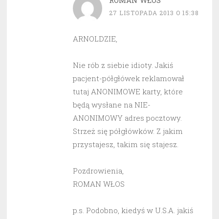
ROMAN WŁOS
27 LISTOPADA 2013 O 15:38
ARNOLDZIE,
Nie rób z siebie idioty. Jakiś
pacjent-półgłówek reklamował
tutaj ANONIMOWE karty, które
będą wysłane na NIE-
ANONIMOWY adres pocztowy.
Strzeż się półgłówków. Z jakim
przystajesz, takim się stajesz.
Pozdrowienia,
ROMAN WŁOS
p.s. Podobno, kiedyś w U.S.A. jakiś