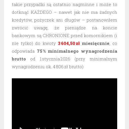
takie przypadki są ostatnio nagminne i może to
dotknąć KAŻDEGO – nawet jak nie ma żadnych
kredytów, pożyczek ani długów – postanowiłem
zwrócić uwagę, że pieniądze na koncie
bankowym są CHRONIONE przed komornikiem (i
nie tylko) do kwoty
3 604,50 zł
miesięcznie
, co
odpowiada
75 % minimalnego wynagrodzenia
brutto
od 1 stycznia 2026 (przy minimalnym
wynagrodzeniu ok. 4 806 zł brutto)