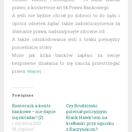
prawo, a konkretnie art.54 Prawa Bankowego.
A jeśli nie będzie chciał po dobroci to do sądu i
oprócz odsetek żądać także zadośćuczynienia za
złamanie prawa, nadszarpnięte zdrowie itd.
A także odszkodowania jeśli z braku pieniędzy
ponieśliście straty.
Może jak kilka banków zapłaci za swoje
bezprawne działania to się nauczą przestrzegać
prawa.
więcej …
Powiązane
Komornik a konto
Czy Brudziński
bankowe – nie dajcie
poleciał policyjnym
się okradać ! (2)
Black Hawk’iem na
1 stycznia 2013
kiełbaski przy ognisku
W „Ogólne"
z Kaczyńskim?