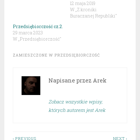
12 maja 2019
W „Z kroniki
Buraczanej Republiki"
Przedsiębiorczość cz.2.
29 marca 2023
W „Przedsiębiorczość"
ZAMIESZCZONE W
PRZEDSIĘBIORCZOŚĆ
Napisane przez
Arek
Zobacz wszystkie wpisy,
których autorem jest Arek
‹ PREVIOUS
NEXT ›