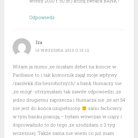
wtedy 2010 r. 50 zł.) którą zwraca BANK !
Odpowiedz
Iza
16 WRZEŚNIA 2013 O 15:12
Witam ja mimo ,ze miałam debet na koncie w
Paribasie to i tak komornik zajął moje wpływy
/zasiłekk dla bezrobotnych/ a bank tłumaczy sie
,ze mógł -otrzymałam tak zawiłe odpowiedzi ,ze
jedno drugiemu zaprzecza i tłumacza sie ,ze art.54
nie jest do końca uzupełniony
sami fachowcy
w tym banku pracują – byłam wówczas w ciązy i
doprowadziło to do tego ,ze urodziłam o 3 tyg
wczesniej .Także sama nie wiem co już mam