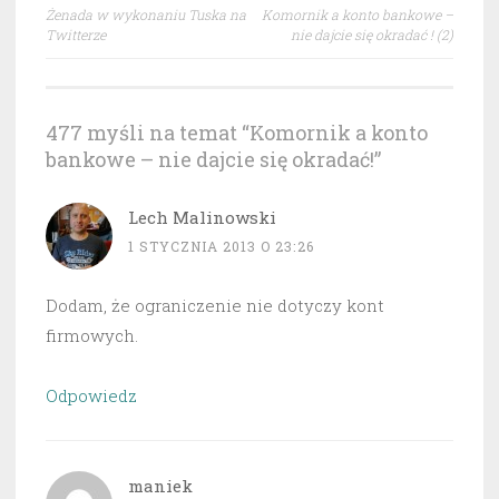
Nawigacja
Żenada w wykonaniu Tuska na
Komornik a konto bankowe –
wpisu
Twitterze
nie dajcie się okradać ! (2)
477 myśli na temat “
Komornik a konto
bankowe – nie dajcie się okradać!
”
Lech Malinowski
1 STYCZNIA 2013 O 23:26
Dodam, że ograniczenie nie dotyczy kont
firmowych.
Odpowiedz
maniek