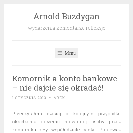
Arnold Buzdygan
Przeskocz
do
wydarzenia komentarze refleksje
treści
Menu
Komornik a konto bankowe
– nie dajcie się okradać!
1 STYCZNIA 2013
~
AREK
Przeczytałem dzisiaj o kolejnym przypadku
okradzenia niczemu niewinnej osoby przez
komornika przy współudziale banku. Ponieważ