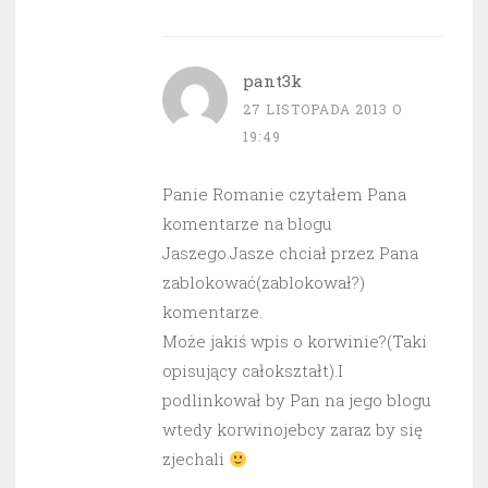
pant3k
27 LISTOPADA 2013 O
19:49
Panie Romanie czytałem Pana
komentarze na blogu
Jaszego.Jasze chciał przez Pana
zablokować(zablokował?)
komentarze.
Może jakiś wpis o korwinie?(Taki
opisujący całokształt).I
podlinkował by Pan na jego blogu
wtedy korwinojebcy zaraz by się
zjechali