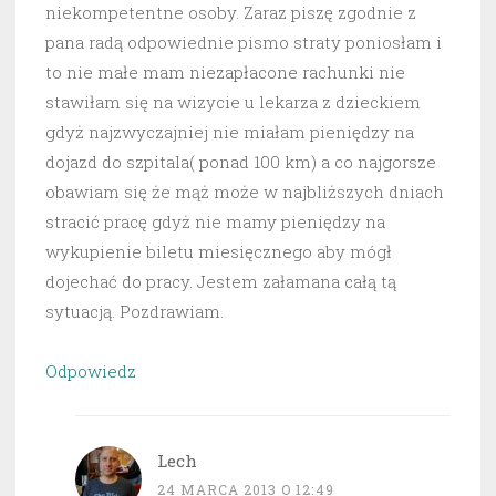
niekompetentne osoby. Zaraz piszę zgodnie z
pana radą odpowiednie pismo straty poniosłam i
to nie małe mam niezapłacone rachunki nie
stawiłam się na wizycie u lekarza z dzieckiem
gdyż najzwyczajniej nie miałam pieniędzy na
dojazd do szpitala( ponad 100 km) a co najgorsze
obawiam się że mąż może w najbliższych dniach
stracić pracę gdyż nie mamy pieniędzy na
wykupienie biletu miesięcznego aby mógł
dojechać do pracy. Jestem załamana całą tą
sytuacją. Pozdrawiam.
Odpowiedz
Lech
24 MARCA 2013 O 12:49