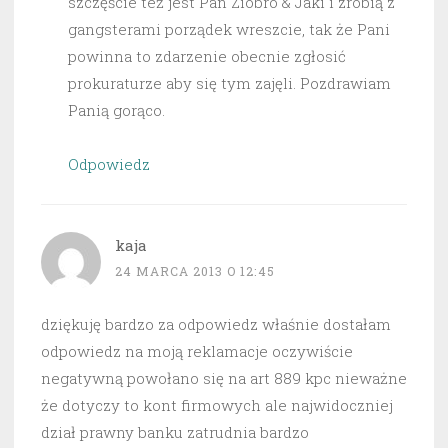
szczęście też jest Pan Ziobro & Jaki i zrobią z
gangsterami porządek wreszcie, tak że Pani
powinna to zdarzenie obecnie zgłosić
prokuraturze aby się tym zajęli. Pozdrawiam
Panią gorąco.
Odpowiedz
kaja
24 MARCA 2013 O 12:45
dziękuję bardzo za odpowiedz właśnie dostałam
odpowiedz na moją reklamacje oczywiście
negatywną powołano się na art 889 kpc nieważne
że dotyczy to kont firmowych ale najwidoczniej
dział prawny banku zatrudnia bardzo