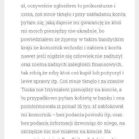
zł, oczywiście zgłosiłem to prokuraturze i
cisza, coś mnie tknęło i przy zakładaniu konta
pytam się, jaką dajecie mi gwarancję że ktoś
mi moich pieniędzy nie ukradnie, bo
powiedziałem że żyjemy w takim bandyckim
kraju że komornik wchodzi i zabiera z konta
nawet jeśli nigdzie się człowiek nie zadłużył
oraz niema żadnych zaległości finansowych,
tak robią że niby ktoś coś kupił lub pożyczył i
lewe sprawy itp. Coś mnie tknęło i za czasów
Tuska nie trzymałem pieniędzy na koncie, a
tu przypadkowo pytam kobietę w banku i ona
poinformowała iż ponad 16 tys. zł zablokował
mi komornik – bez podania powodu itp, oraz
bez podania informacji dzwoniąc do niego, na
szczęście nic nie miałem na koncie. Na