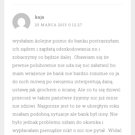
kaja
25 MARCA 2013 O 12:27
wysłałam kolejne pismo do banku postraszyłam
ich sądem i zapłatą odszkodowania no i
zobaczymy co będzie dalej . Obawiam się że
pewnie polubownie nie uda się nic załatwić bo
mam wrażenie że bank nie bardzo rozumie co ja
do nich mówię po swojemu interpretują daną
ustawę jak grochem o ścianę. Ale co tu się dziwić
przecież w takim państwie żyjemy nic już mnie
nie zdziwi. Najgorsze jest to że w ubiegłym roku
miałam podobną sytuacje ale bank był inny. Nie
było jednak problemu szłam do okienka i
wypłacałam pieniądze nikt o nic nie pytał . Widać