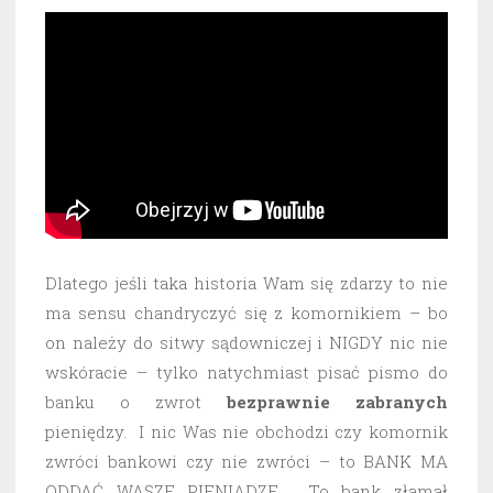
Dlatego jeśli taka historia Wam się zdarzy to nie
ma sensu chandryczyć się z komornikiem – bo
on należy do sitwy sądowniczej i NIGDY nic nie
wskóracie – tylko natychmiast pisać pismo do
banku o zwrot
bezprawnie
zabranych
pieniędzy. I nic Was nie obchodzi czy komornik
zwróci bankowi czy nie zwróci – to BANK MA
ODDAĆ WASZE PIENIĄDZE. To bank złamał