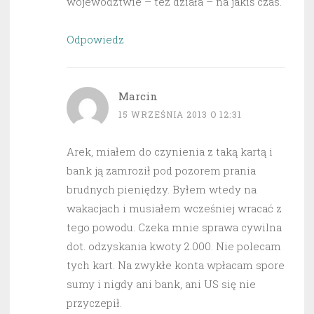
województwie – też działa – na jakiś czas.
Odpowiedz
Marcin
15 WRZEŚNIA 2013 O 12:31
Arek, miałem do czynienia z taką kartą i
bank ją zamroził pod pozorem prania
brudnych pieniędzy. Byłem wtedy na
wakacjach i musiałem wcześniej wracać z
tego powodu. Czeka mnie sprawa cywilna
dot. odzyskania kwoty 2.000. Nie polecam
tych kart. Na zwykłe konta wpłacam spore
sumy i nigdy ani bank, ani US się nie
przyczepił.