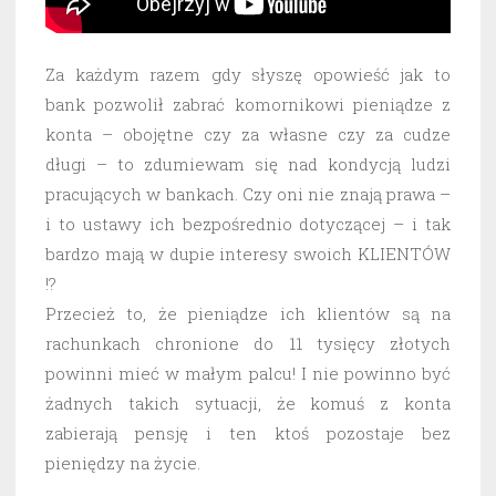
Za każdym razem gdy słyszę opowieść jak to
bank pozwolił zabrać komornikowi pieniądze z
konta – obojętne czy za własne czy za cudze
długi – to zdumiewam się nad kondycją ludzi
pracujących w bankach. Czy oni nie znają prawa –
i to ustawy ich bezpośrednio dotyczącej – i tak
bardzo mają w dupie interesy swoich KLIENTÓW
!?
Przecież to, że pieniądze ich klientów są na
rachunkach chronione do 11 tysięcy złotych
powinni mieć w małym palcu! I nie powinno być
żadnych takich sytuacji, że komuś z konta
zabierają pensję i ten ktoś pozostaje bez
pieniędzy na życie.