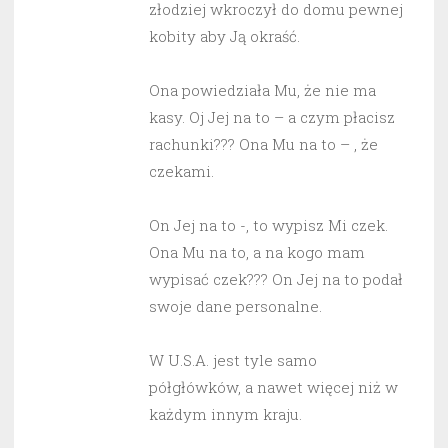
złodziej wkroczył do domu pewnej
kobity aby Ją okraść.
Ona powiedziała Mu, że nie ma
kasy. Oj Jej na to – a czym płacisz
rachunki??? Ona Mu na to – , że
czekami.
On Jej na to -, to wypisz Mi czek.
Ona Mu na to, a na kogo mam
wypisać czek??? On Jej na to podał
swoje dane personalne.
W U.S.A. jest tyle samo
półgłówków, a nawet więcej niż w
każdym innym kraju.