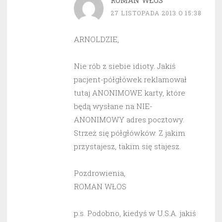
ROMAN WŁOS
27 LISTOPADA 2013 O 15:38
ARNOLDZIE,
Nie rób z siebie idioty. Jakiś
pacjent-półgłówek reklamował
tutaj ANONIMOWE karty, które
będą wysłane na NIE-
ANONIMOWY adres pocztowy.
Strzeż się półgłówków. Z jakim
przystajesz, takim się stajesz.
Pozdrowienia,
ROMAN WŁOS
p.s. Podobno, kiedyś w U.S.A. jakiś