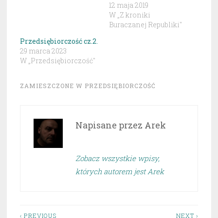
12 maja 2019
W „Z kroniki
Buraczanej Republiki"
Przedsiębiorczość cz.2.
29 marca 2023
W „Przedsiębiorczość"
ZAMIESZCZONE W
PRZEDSIĘBIORCZOŚĆ
Napisane przez
Arek
Zobacz wszystkie wpisy,
których autorem jest Arek
‹ PREVIOUS
NEXT ›