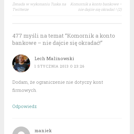
Nawigacja
Żenada w wykonaniu Tuska na
Komornik a konto bankowe –
wpisu
Twitterze
nie dajcie się okradać ! (2)
477 myśli na temat “
Komornik a konto
bankowe – nie dajcie się okradać!
”
Lech Malinowski
1 STYCZNIA 2013 O 23:26
Dodam, że ograniczenie nie dotyczy kont
firmowych.
Odpowiedz
maniek