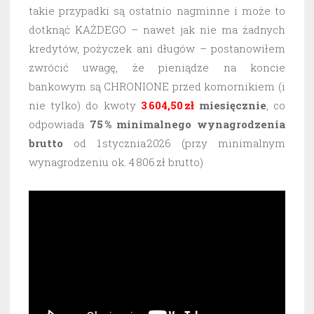
takie przypadki są ostatnio nagminne i może to
dotknąć KAŻDEGO – nawet jak nie ma żadnych
kredytów, pożyczek ani długów – postanowiłem
zwrócić uwagę, że pieniądze na koncie
bankowym są CHRONIONE przed komornikiem (i
nie tylko) do kwoty
3 604,50 zł
miesięcznie
, co
odpowiada
75 % minimalnego wynagrodzenia
brutto
od 1 stycznia 2026 (przy minimalnym
wynagrodzeniu ok. 4 806 zł brutto)