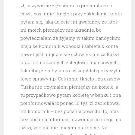
zł, oczywiście zgłosiłem to prokuraturze i
cisza, coś mnie tknęło i przy zakładaniu konta
pytam się, jaką dajecie mi gwarancję że ktoś
mi moich pieniędzy nie ukradnie, bo
powiedziałem że żyjemy w takim bandyckim
kraju że komornik wchodzi i zabiera z konta
nawet jeśli nigdzie się człowiek nie zadłużył
oraz niema żadnych zaległości finansowych,
tak robią że niby ktoś coś kupił lub pożyczył i
lewe sprawy itp. Coś mnie tknęło i za czasów
Tuska nie trzymałem pieniędzy na koncie, a
tu przypadkowo pytam kobietę w banku i ona
poinformowała iż ponad 16 tys. zł zablokował
mi komornik – bez podania powodu itp, oraz
bez podania informacji dzwoniąc do niego, na
szczęście nic nie miałem na koncie. Na