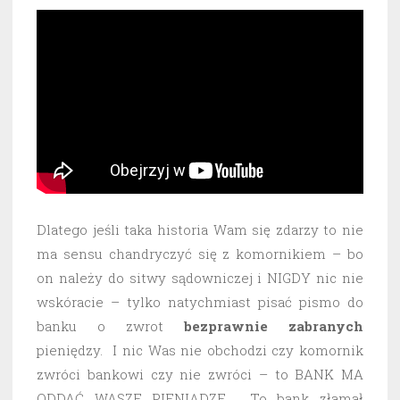
Dlatego jeśli taka historia Wam się zdarzy to nie
ma sensu chandryczyć się z komornikiem – bo
on należy do sitwy sądowniczej i NIGDY nic nie
wskóracie – tylko natychmiast pisać pismo do
banku o zwrot
bezprawnie
zabranych
pieniędzy. I nic Was nie obchodzi czy komornik
zwróci bankowi czy nie zwróci – to BANK MA
ODDAĆ WASZE PIENIĄDZE. To bank złamał