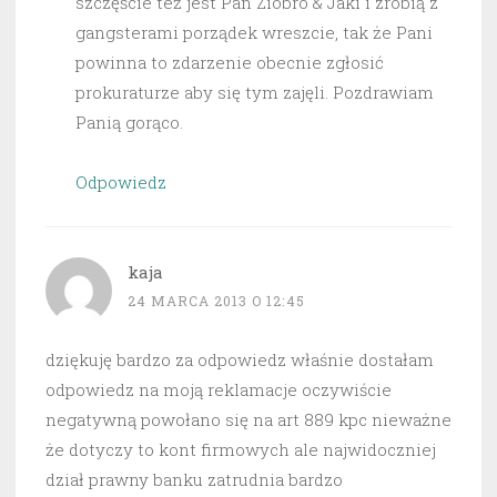
szczęście też jest Pan Ziobro & Jaki i zrobią z
gangsterami porządek wreszcie, tak że Pani
powinna to zdarzenie obecnie zgłosić
prokuraturze aby się tym zajęli. Pozdrawiam
Panią gorąco.
Odpowiedz
kaja
24 MARCA 2013 O 12:45
dziękuję bardzo za odpowiedz właśnie dostałam
odpowiedz na moją reklamacje oczywiście
negatywną powołano się na art 889 kpc nieważne
że dotyczy to kont firmowych ale najwidoczniej
dział prawny banku zatrudnia bardzo