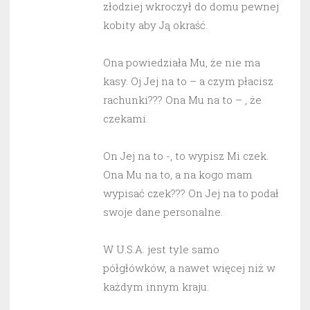
złodziej wkroczył do domu pewnej
kobity aby Ją okraść.
Ona powiedziała Mu, że nie ma
kasy. Oj Jej na to – a czym płacisz
rachunki??? Ona Mu na to – , że
czekami.
On Jej na to -, to wypisz Mi czek.
Ona Mu na to, a na kogo mam
wypisać czek??? On Jej na to podał
swoje dane personalne.
W U.S.A. jest tyle samo
półgłówków, a nawet więcej niż w
każdym innym kraju.