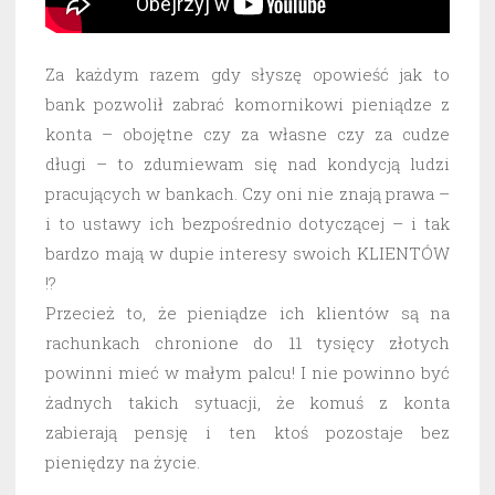
Za każdym razem gdy słyszę opowieść jak to
bank pozwolił zabrać komornikowi pieniądze z
konta – obojętne czy za własne czy za cudze
długi – to zdumiewam się nad kondycją ludzi
pracujących w bankach. Czy oni nie znają prawa –
i to ustawy ich bezpośrednio dotyczącej – i tak
bardzo mają w dupie interesy swoich KLIENTÓW
!?
Przecież to, że pieniądze ich klientów są na
rachunkach chronione do 11 tysięcy złotych
powinni mieć w małym palcu! I nie powinno być
żadnych takich sytuacji, że komuś z konta
zabierają pensję i ten ktoś pozostaje bez
pieniędzy na życie.