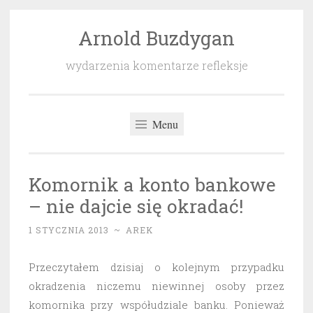
Arnold Buzdygan
Przeskocz
do
wydarzenia komentarze refleksje
treści
Menu
Komornik a konto bankowe
– nie dajcie się okradać!
1 STYCZNIA 2013
~
AREK
Przeczytałem dzisiaj o kolejnym przypadku
okradzenia niczemu niewinnej osoby przez
komornika przy współudziale banku. Ponieważ