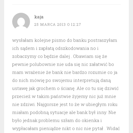
kaja
25 MARCA 2013 O 12:27
wysłałam kolejne pismo do banku postraszyłam
ich sądem i zapłatą odszkodowania no i
zobaczymy co będzie dalej . Obawiam się że
pewnie polubownie nie uda się nic załatwić bo
mam wrażenie że bank nie bardzo rozumie co ja
do nich mówię po swojemu interpretują daną
ustawę jak grochem o ścianę. Ale co tu się dziwić
przecież w takim państwie żyjemy nic już mnie
nie zdziwi. Najgorsze jest to że w ubiegłym roku
miałam podobną sytuacje ale bank był inny. Nie
było jednak problemu szłam do okienka i
wypłacałam pieniądze nikt o nic nie pytał . Widać