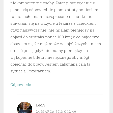
niekompetentne osoby. Zaraz piszę zgodnie z
pana radą odpowiednie pismo straty poniosłam i
to nie małe mam niezapłacone rachunki nie
stawiłam się na wizycie u lekarza z dzieckiem
gdyż najzwyczajniej nie miałam pieniędzy na
dojazd do szpitala( ponad 100 km) a co najgorsze
obawiam się że mąż może w najbliższych dniach
stracić pracę gdyż nie mamy pieniędzy na
wykupienie biletu miesięcznego aby mógł
dojechać do pracy. Jestem załamana całą tą
sytuacją. Pozdrawiam.
Odpowiedz
Lech
24 MARCA 2013 O 12:49