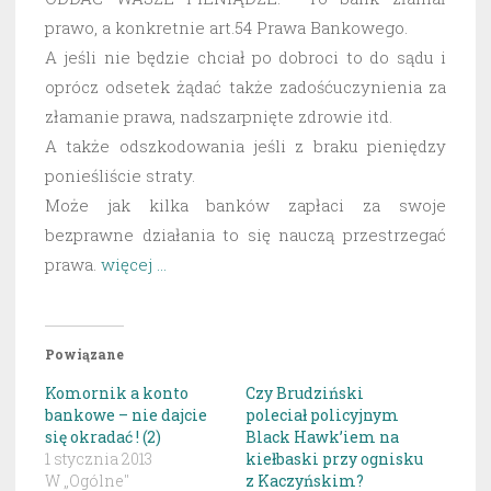
prawo, a konkretnie art.54 Prawa Bankowego.
A jeśli nie będzie chciał po dobroci to do sądu i
oprócz odsetek żądać także zadośćuczynienia za
złamanie prawa, nadszarpnięte zdrowie itd.
A także odszkodowania jeśli z braku pieniędzy
ponieśliście straty.
Może jak kilka banków zapłaci za swoje
bezprawne działania to się nauczą przestrzegać
prawa.
więcej …
Powiązane
Komornik a konto
Czy Brudziński
bankowe – nie dajcie
poleciał policyjnym
się okradać ! (2)
Black Hawk’iem na
1 stycznia 2013
kiełbaski przy ognisku
W „Ogólne"
z Kaczyńskim?