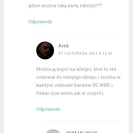
gdzie można taką kartę założyć???
Odpowiedz
Arek
27 LISTOPADA 2013 O 12:41
Można ją kupić na allegro, ktoś tu też
linkował do swojego sklepu i można w
każdym oddziale banków BZ WBK i
Pekao (nie wiem jak w innych).
Odpowiedz