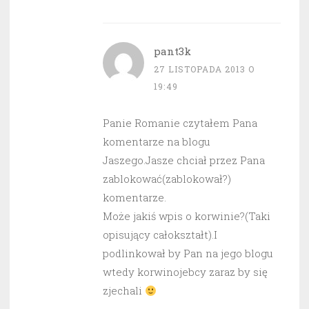
pant3k
27 LISTOPADA 2013 O
19:49
Panie Romanie czytałem Pana
komentarze na blogu
Jaszego.Jasze chciał przez Pana
zablokować(zablokował?)
komentarze.
Może jakiś wpis o korwinie?(Taki
opisujący całokształt).I
podlinkował by Pan na jego blogu
wtedy korwinojebcy zaraz by się
zjechali