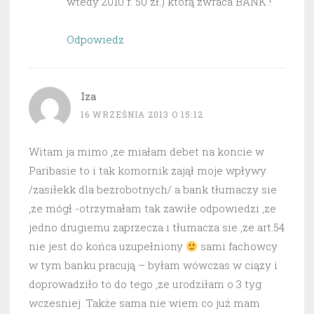
wtedy 2010 r. 50 zł.) którą zwraca BANK !
Odpowiedz
Iza
16 WRZEŚNIA 2013 O 15:12
Witam ja mimo ,ze miałam debet na koncie w
Paribasie to i tak komornik zajął moje wpływy
/zasiłekk dla bezrobotnych/ a bank tłumaczy sie
,ze mógł -otrzymałam tak zawiłe odpowiedzi ,ze
jedno drugiemu zaprzecza i tłumacza sie ,ze art.54
nie jest do końca uzupełniony
sami fachowcy
w tym banku pracują – byłam wówczas w ciązy i
doprowadziło to do tego ,ze urodziłam o 3 tyg
wczesniej .Także sama nie wiem co już mam