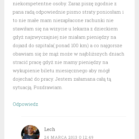
niekompetentne osoby. Zaraz piszę zgodnie z
pana radą odpowiednie pismo straty poniosłam i
to nie małe mam niezapłacone rachunki nie
stawiłam się na wizycie u lekarza z dzieckiem
gdyż najzwyczajniej nie miałam pieniędzy na
dojazd do szpitala( ponad 100 km) a co najgorsze
obawiam się że mąż może w najbliższych dniach
stracić pracę gdyż nie mamy pieniędzy na
wykupienie biletu miesięcznego aby mógł
dojechać do pracy. Jestem załamana całą tą
sytuacją. Pozdrawiam.
Odpowiedz
Lech
24 MARCA 2013 O 12:49