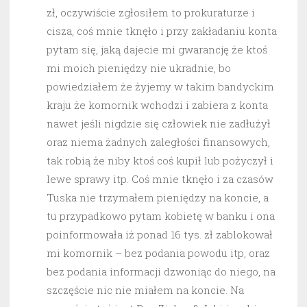
zł, oczywiście zgłosiłem to prokuraturze i
cisza, coś mnie tknęło i przy zakładaniu konta
pytam się, jaką dajecie mi gwarancję że ktoś
mi moich pieniędzy nie ukradnie, bo
powiedziałem że żyjemy w takim bandyckim
kraju że komornik wchodzi i zabiera z konta
nawet jeśli nigdzie się człowiek nie zadłużył
oraz niema żadnych zaległości finansowych,
tak robią że niby ktoś coś kupił lub pożyczył i
lewe sprawy itp. Coś mnie tknęło i za czasów
Tuska nie trzymałem pieniędzy na koncie, a
tu przypadkowo pytam kobietę w banku i ona
poinformowała iż ponad 16 tys. zł zablokował
mi komornik – bez podania powodu itp, oraz
bez podania informacji dzwoniąc do niego, na
szczęście nic nie miałem na koncie. Na