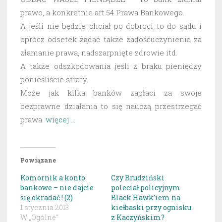
prawo, a konkretnie art.54 Prawa Bankowego.
A jeśli nie będzie chciał po dobroci to do sądu i
oprócz odsetek żądać także zadośćuczynienia za
złamanie prawa, nadszarpnięte zdrowie itd.
A także odszkodowania jeśli z braku pieniędzy
ponieśliście straty.
Może jak kilka banków zapłaci za swoje
bezprawne działania to się nauczą przestrzegać
prawa.
więcej …
Powiązane
Komornik a konto
Czy Brudziński
bankowe – nie dajcie
poleciał policyjnym
się okradać ! (2)
Black Hawk’iem na
1 stycznia 2013
kiełbaski przy ognisku
W „Ogólne"
z Kaczyńskim?