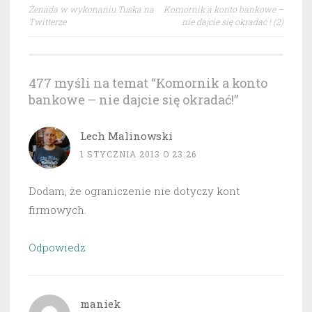
Nawigacja
Żenada w wykonaniu Tuska na
Komornik a konto bankowe –
wpisu
Twitterze
nie dajcie się okradać ! (2)
477 myśli na temat “
Komornik a konto
bankowe – nie dajcie się okradać!
”
Lech Malinowski
1 STYCZNIA 2013 O 23:26
Dodam, że ograniczenie nie dotyczy kont
firmowych.
Odpowiedz
maniek