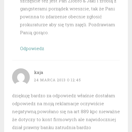
szczęście też jest Pan Ziobro & Jaki i zrobią z
gangsterami porządek wreszcie, tak że Pani
powinna to zdarzenie obecnie zgłosić
prokuraturze aby się tym zajęli. Pozdrawiam
Panią gorąco.
Odpowiedz
kaja
24 MARCA 2013 O 12:45
dziękuję bardzo za odpowiedz właśnie dostałam
odpowiedz na moją reklamacje oczywiście
negatywną powołano się na art 889 kpc nieważne
że dotyczy to kont firmowych ale najwidoczniej
dział prawny banku zatrudnia bardzo