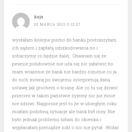
kaja
25 MARCA 2013 O 12:27
wysłałam kolejne pismo do banku postraszyłam
ich sądem i zapłatą odszkodowania no i
zobaczymy co będzie dalej . Obawiam się że
pewnie polubownie nie uda się nic załatwić bo
mam wrażenie że bank nie bardzo rozumie co ja
do nich mówię po swojemu interpretują daną
ustawę jak grochem o ścianę. Ale co tu się dziwić
przecież w takim państwie żyjemy nic już mnie
nie zdziwi. Najgorsze jest to że w ubiegłym roku
miałam podobną sytuacje ale bank był inny. Nie
było jednak problemu szłam do okienka i
wypłacałam pieniądze nikt o nic nie pytał . Widać