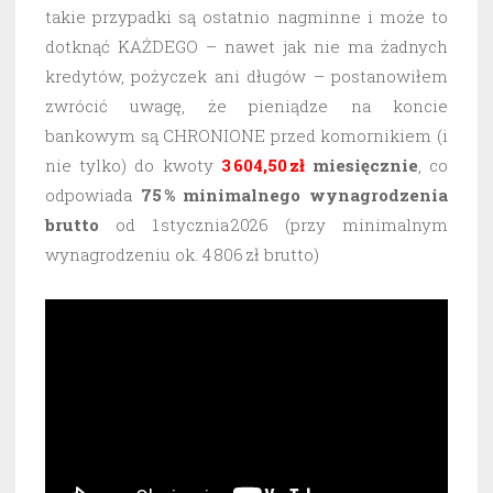
takie przypadki są ostatnio nagminne i może to
dotknąć KAŻDEGO – nawet jak nie ma żadnych
kredytów, pożyczek ani długów – postanowiłem
zwrócić uwagę, że pieniądze na koncie
bankowym są CHRONIONE przed komornikiem (i
nie tylko) do kwoty
3 604,50 zł
miesięcznie
, co
odpowiada
75 % minimalnego wynagrodzenia
brutto
od 1 stycznia 2026 (przy minimalnym
wynagrodzeniu ok. 4 806 zł brutto)