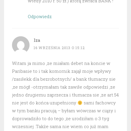
wtedy 2010 r. 50 zł.) którą zwraca BANK !
Odpowiedz
Iza
16 WRZEŚNIA 2013 O 15:12
Witam ja mimo ,ze miałam debet na koncie w
Paribasie to i tak komornik zajął moje wpływy
/zasiłekk dla bezrobotnych/ a bank tłumaczy sie
,ze mógł -otrzymałam tak zawiłe odpowiedzi ,ze
jedno drugiemu zaprzecza i tłumacza sie ,ze art.54
nie jest do końca uzupełniony
sami fachowcy
w tym banku pracują – byłam wówczas w ciązy i
doprowadziło to do tego ,ze urodziłam o 3 tyg
wczesniej .Także sama nie wiem co już mam