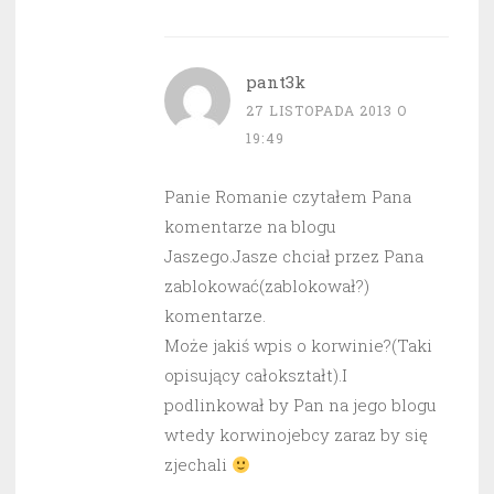
pant3k
27 LISTOPADA 2013 O
19:49
Panie Romanie czytałem Pana
komentarze na blogu
Jaszego.Jasze chciał przez Pana
zablokować(zablokował?)
komentarze.
Może jakiś wpis o korwinie?(Taki
opisujący całokształt).I
podlinkował by Pan na jego blogu
wtedy korwinojebcy zaraz by się
zjechali