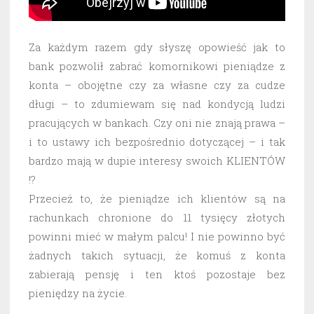
Za każdym razem gdy słyszę opowieść jak to
bank pozwolił zabrać komornikowi pieniądze z
konta – obojętne czy za własne czy za cudze
długi – to zdumiewam się nad kondycją ludzi
pracujących w bankach. Czy oni nie znają prawa –
i to ustawy ich bezpośrednio dotyczącej – i tak
bardzo mają w dupie interesy swoich KLIENTÓW
!?
Przecież to, że pieniądze ich klientów są na
rachunkach chronione do 11 tysięcy złotych
powinni mieć w małym palcu! I nie powinno być
żadnych takich sytuacji, że komuś z konta
zabierają pensję i ten ktoś pozostaje bez
pieniędzy na życie.