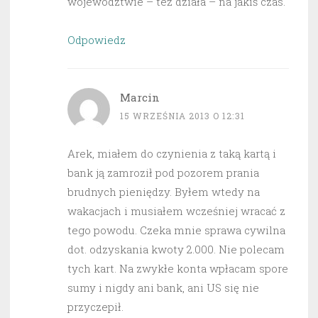
województwie – też działa – na jakiś czas.
Odpowiedz
Marcin
15 WRZEŚNIA 2013 O 12:31
Arek, miałem do czynienia z taką kartą i
bank ją zamroził pod pozorem prania
brudnych pieniędzy. Byłem wtedy na
wakacjach i musiałem wcześniej wracać z
tego powodu. Czeka mnie sprawa cywilna
dot. odzyskania kwoty 2.000. Nie polecam
tych kart. Na zwykłe konta wpłacam spore
sumy i nigdy ani bank, ani US się nie
przyczepił.