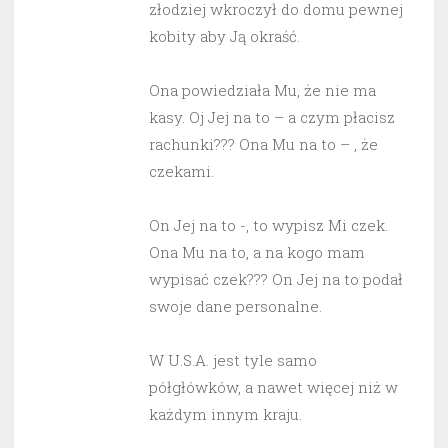
złodziej wkroczył do domu pewnej
kobity aby Ją okraść.
Ona powiedziała Mu, że nie ma
kasy. Oj Jej na to – a czym płacisz
rachunki??? Ona Mu na to – , że
czekami.
On Jej na to -, to wypisz Mi czek.
Ona Mu na to, a na kogo mam
wypisać czek??? On Jej na to podał
swoje dane personalne.
W U.S.A. jest tyle samo
półgłówków, a nawet więcej niż w
każdym innym kraju.