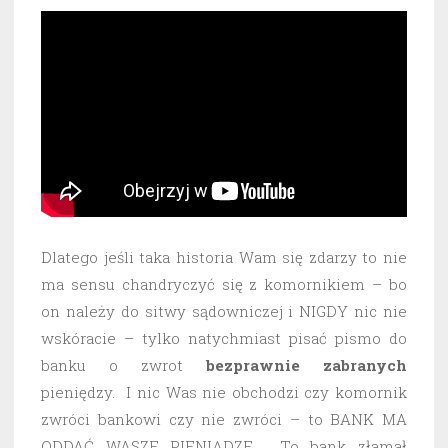
Dlatego jeśli taka historia Wam się zdarzy to nie
ma sensu chandryczyć się z komornikiem – bo
on należy do sitwy sądowniczej i NIGDY nic nie
wskóracie – tylko natychmiast pisać pismo do
banku o zwrot
bezprawnie
zabranych
pieniędzy. I nic Was nie obchodzi czy komornik
zwróci bankowi czy nie zwróci – to BANK MA
ODDAĆ WASZE PIENIĄDZE. To bank złamał