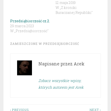
12 maja 2019
W „Z kroniki
Buraczanej Republiki"
Przedsiębiorczość cz.2.
29 marca 2023
W „Przedsiębiorczość"
ZAMIESZCZONE W
PRZEDSIĘBIORCZOŚĆ
Napisane przez
Arek
Zobacz wszystkie wpisy,
których autorem jest Arek
‹ PREVIOUS
NEXT ›