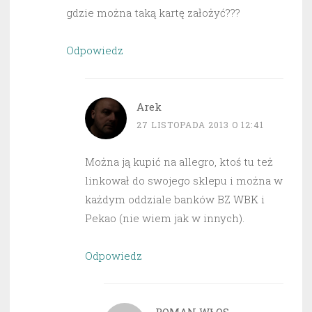
gdzie można taką kartę założyć???
Odpowiedz
Arek
27 LISTOPADA 2013 O 12:41
Można ją kupić na allegro, ktoś tu też
linkował do swojego sklepu i można w
każdym oddziale banków BZ WBK i
Pekao (nie wiem jak w innych).
Odpowiedz