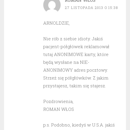
ROMAN WŁOS
27 LISTOPADA 2013 O 15:38
ARNOLDZIE,
Nie rób z siebie idioty. Jakiś
pacjent-półgłówek reklamował
tutaj ANONIMOWE karty, które
będą wysłane na NIE-
ANONIMOWY adres pocztowy.
Strzeż się półgłówków. Z jakim
przystajesz, takim się stajesz.
Pozdrowienia,
ROMAN WŁOS
p.s. Podobno, kiedyś w U.S.A. jakiś