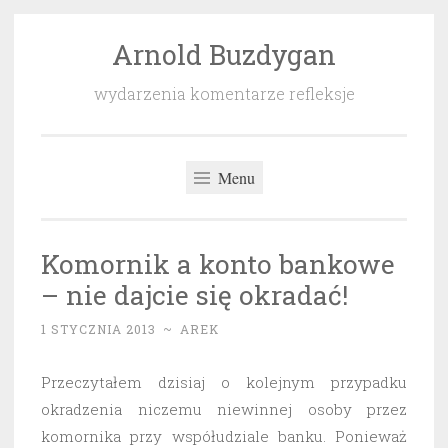
Arnold Buzdygan
Przeskocz
do
wydarzenia komentarze refleksje
treści
Menu
Komornik a konto bankowe
– nie dajcie się okradać!
1 STYCZNIA 2013
~
AREK
Przeczytałem dzisiaj o kolejnym przypadku
okradzenia niczemu niewinnej osoby przez
komornika przy współudziale banku. Ponieważ