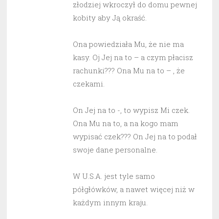
złodziej wkroczył do domu pewnej
kobity aby Ją okraść.
Ona powiedziała Mu, że nie ma
kasy. Oj Jej na to – a czym płacisz
rachunki??? Ona Mu na to – , że
czekami.
On Jej na to -, to wypisz Mi czek.
Ona Mu na to, a na kogo mam
wypisać czek??? On Jej na to podał
swoje dane personalne.
W U.S.A. jest tyle samo
półgłówków, a nawet więcej niż w
każdym innym kraju.