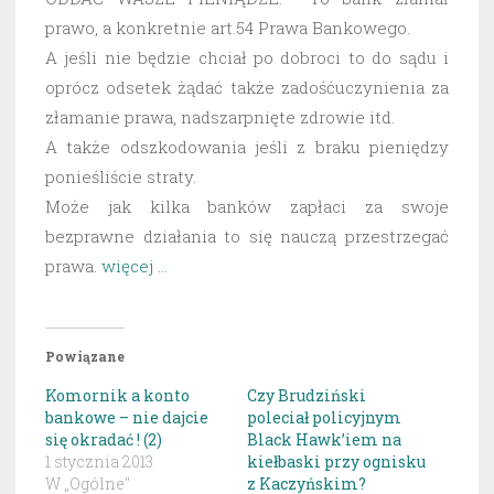
prawo, a konkretnie art.54 Prawa Bankowego.
A jeśli nie będzie chciał po dobroci to do sądu i
oprócz odsetek żądać także zadośćuczynienia za
złamanie prawa, nadszarpnięte zdrowie itd.
A także odszkodowania jeśli z braku pieniędzy
ponieśliście straty.
Może jak kilka banków zapłaci za swoje
bezprawne działania to się nauczą przestrzegać
prawa.
więcej …
Powiązane
Komornik a konto
Czy Brudziński
bankowe – nie dajcie
poleciał policyjnym
się okradać ! (2)
Black Hawk’iem na
1 stycznia 2013
kiełbaski przy ognisku
W „Ogólne"
z Kaczyńskim?