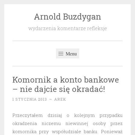
Arnold Buzdygan
Przeskocz
do
wydarzenia komentarze refleksje
treści
Menu
Komornik a konto bankowe
– nie dajcie się okradać!
1 STYCZNIA 2013
~
AREK
Przeczytałem dzisiaj o kolejnym przypadku
okradzenia niczemu niewinnej osoby przez
komornika przy współudziale banku. Ponieważ