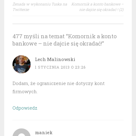
Nawigacja
Żenada w wykonaniu Tuska na
Komornik a konto bankowe –
wpisu
Twitterze
nie dajcie się okradać ! (2)
477 myśli na temat “
Komornik a konto
bankowe – nie dajcie się okradać!
”
Lech Malinowski
1 STYCZNIA 2013 O 23:26
Dodam, że ograniczenie nie dotyczy kont
firmowych.
Odpowiedz
maniek