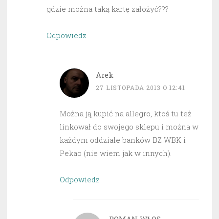
gdzie można taką kartę założyć???
Odpowiedz
Arek
27 LISTOPADA 2013 O 12:41
Można ją kupić na allegro, ktoś tu też
linkował do swojego sklepu i można w
każdym oddziale banków BZ WBK i
Pekao (nie wiem jak w innych).
Odpowiedz