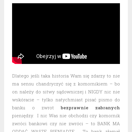
Dlatego jeśli taka historia Wam się zdarzy to nie
ma sensu chandryczyć się z komornikiem – bo
on należy do sitwy sądowniczej i NIGDY nic nie
wskóracie – tylko natychmiast pisać pismo do
banku o zwrot
bezprawnie
zabranych
pieniędzy. I nic Was nie obchodzi czy komornik
zwróci bankowi czy nie zwróci – to BANK MA
ODDAĆ WASZE PIENIĄDZE. To bank złamał