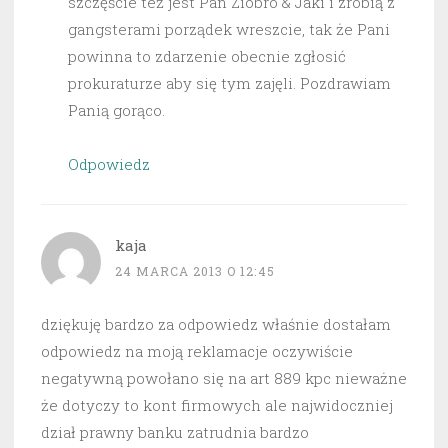
szczęście też jest Pan Ziobro & Jaki i zrobią z
gangsterami porządek wreszcie, tak że Pani
powinna to zdarzenie obecnie zgłosić
prokuraturze aby się tym zajęli. Pozdrawiam
Panią gorąco.
Odpowiedz
kaja
24 MARCA 2013 O 12:45
dziękuję bardzo za odpowiedz właśnie dostałam
odpowiedz na moją reklamacje oczywiście
negatywną powołano się na art 889 kpc nieważne
że dotyczy to kont firmowych ale najwidoczniej
dział prawny banku zatrudnia bardzo