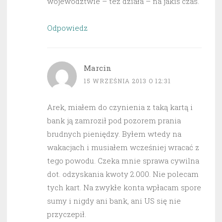
województwie – też działa – na jakiś czas.
Odpowiedz
Marcin
15 WRZEŚNIA 2013 O 12:31
Arek, miałem do czynienia z taką kartą i
bank ją zamroził pod pozorem prania
brudnych pieniędzy. Byłem wtedy na
wakacjach i musiałem wcześniej wracać z
tego powodu. Czeka mnie sprawa cywilna
dot. odzyskania kwoty 2.000. Nie polecam
tych kart. Na zwykłe konta wpłacam spore
sumy i nigdy ani bank, ani US się nie
przyczepił.