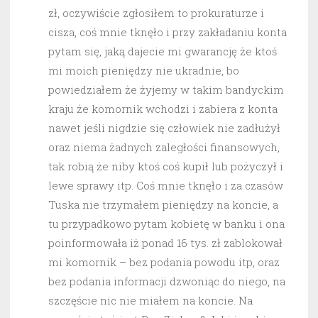
zł, oczywiście zgłosiłem to prokuraturze i
cisza, coś mnie tknęło i przy zakładaniu konta
pytam się, jaką dajecie mi gwarancję że ktoś
mi moich pieniędzy nie ukradnie, bo
powiedziałem że żyjemy w takim bandyckim
kraju że komornik wchodzi i zabiera z konta
nawet jeśli nigdzie się człowiek nie zadłużył
oraz niema żadnych zaległości finansowych,
tak robią że niby ktoś coś kupił lub pożyczył i
lewe sprawy itp. Coś mnie tknęło i za czasów
Tuska nie trzymałem pieniędzy na koncie, a
tu przypadkowo pytam kobietę w banku i ona
poinformowała iż ponad 16 tys. zł zablokował
mi komornik – bez podania powodu itp, oraz
bez podania informacji dzwoniąc do niego, na
szczęście nic nie miałem na koncie. Na