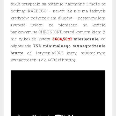
takie przypadki są ostatnio nagminne i może to
dotknąć KAŻDEGO – nawet jak nie ma żadnych
kredytów, pożyczek ani długów – postanowiłem
zwrócić uwagę, że pieniądze na koncie
bankowym są CHRONIONE przed komornikiem (i
nie tylko) do kwoty
3 604,50 zł
miesięcznie
, co
odpowiada
75 % minimalnego wynagrodzenia
brutto
od 1 stycznia 2026 (przy minimalnym
wynagrodzeniu ok. 4 806 zł brutto)