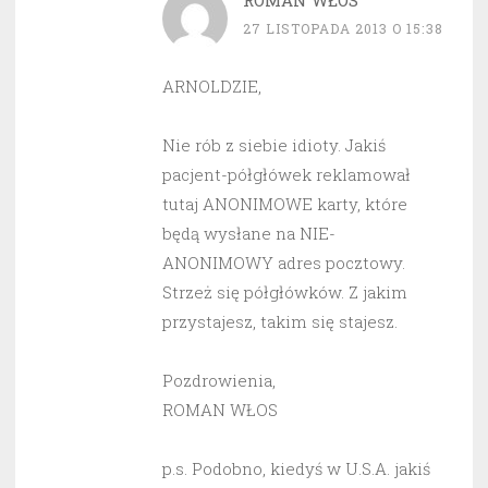
ROMAN WŁOS
27 LISTOPADA 2013 O 15:38
ARNOLDZIE,
Nie rób z siebie idioty. Jakiś
pacjent-półgłówek reklamował
tutaj ANONIMOWE karty, które
będą wysłane na NIE-
ANONIMOWY adres pocztowy.
Strzeż się półgłówków. Z jakim
przystajesz, takim się stajesz.
Pozdrowienia,
ROMAN WŁOS
p.s. Podobno, kiedyś w U.S.A. jakiś