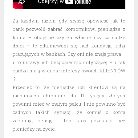
Za każdym razem gdy słyszę opowieść jak to
bank pozwolił zabrać komornikowi pieniądze z
konta – obojętne czy za własne czy za cudze
długi – to zdumiewam się nad kondycją ludzi
pracujących w bankach. Czy oni nie znają prawa –
i to ustawy ich bezpośrednio dotyczącej – i tak
bardzo mają w dupie interesy swoich KLIENTÓW
!?
Przecież to, że pieniądze ich klientów są na
rachunkach chronione do 11 tysięcy złotych
powinni mieć w małym palcu! I nie powinno być
żadnych takich sytuacji, że komuś z konta
zabierają pensję i ten ktoś pozostaje bez
pieniędzy na życie.