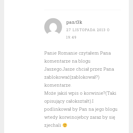
pant3k
27 LISTOPADA 2013 O
19:49
Panie Romanie czytałem Pana
komentarze na blogu
Jaszego.Jasze chciał przez Pana
zablokować(zablokował?)
komentarze.
Może jakiś wpis o korwinie?(Taki
opisujący całokształt).I
podlinkował by Pan na jego blogu
wtedy korwinojebcy zaraz by się
zjechali