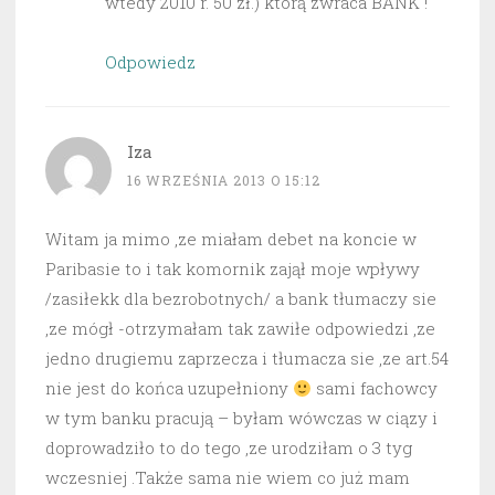
wtedy 2010 r. 50 zł.) którą zwraca BANK !
Odpowiedz
Iza
16 WRZEŚNIA 2013 O 15:12
Witam ja mimo ,ze miałam debet na koncie w
Paribasie to i tak komornik zajął moje wpływy
/zasiłekk dla bezrobotnych/ a bank tłumaczy sie
,ze mógł -otrzymałam tak zawiłe odpowiedzi ,ze
jedno drugiemu zaprzecza i tłumacza sie ,ze art.54
nie jest do końca uzupełniony
sami fachowcy
w tym banku pracują – byłam wówczas w ciązy i
doprowadziło to do tego ,ze urodziłam o 3 tyg
wczesniej .Także sama nie wiem co już mam