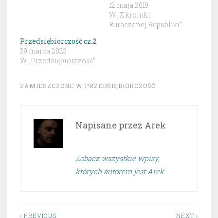
12 maja 2019
W „Z kroniki
Buraczanej Republiki"
Przedsiębiorczość cz.2.
29 marca 2023
W „Przedsiębiorczość"
ZAMIESZCZONE W
PRZEDSIĘBIORCZOŚĆ
Napisane przez
Arek
Zobacz wszystkie wpisy,
których autorem jest Arek
‹ PREVIOUS
NEXT ›