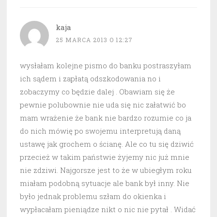
kaja
25 MARCA 2013 O 12:27
wysłałam kolejne pismo do banku postraszyłam
ich sądem i zapłatą odszkodowania no i
zobaczymy co będzie dalej . Obawiam się że
pewnie polubownie nie uda się nic załatwić bo
mam wrażenie że bank nie bardzo rozumie co ja
do nich mówię po swojemu interpretują daną
ustawę jak grochem o ścianę. Ale co tu się dziwić
przecież w takim państwie żyjemy nic już mnie
nie zdziwi. Najgorsze jest to że w ubiegłym roku
miałam podobną sytuacje ale bank był inny. Nie
było jednak problemu szłam do okienka i
wypłacałam pieniądze nikt o nic nie pytał . Widać